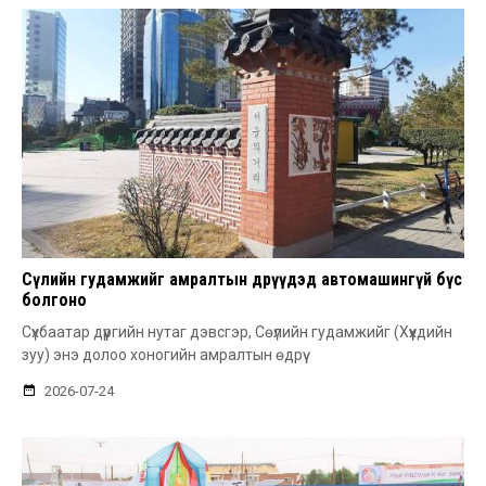
Сөүлийн гудамжийг амралтын өдрүүдэд автомашингүй бүс
болгоно
Сүхбаатар дүүргийн нутаг дэвсгэр, Сөүлийн гудамжийг (Хүүхдийн
зуу) энэ долоо хоногийн амралтын өдрүү
2026-07-24