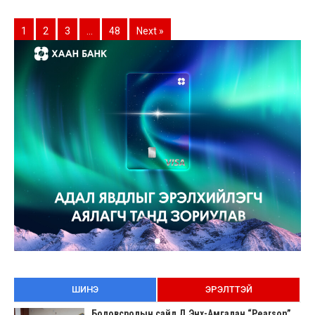
1
2
3
…
48
Next »
ШИНЭ
ЭРЭЛТТЭЙ
Боловсролын сайд Л.Энх-Амгалан “Pearson”