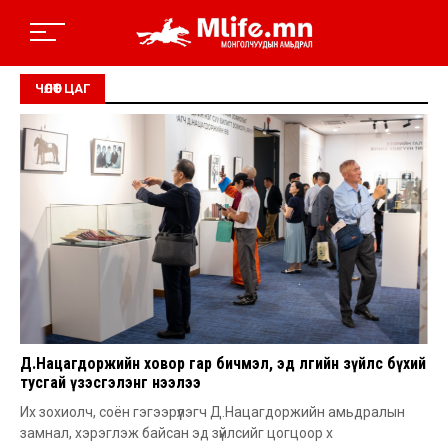
ЧӨЛӨӨТ ЦАГ
Д.Нацагдоржийн ховор гар бичмэл, эд өлгийн зүйлс бүхий
тусгай үзэсгэлэнг нээлээ
Их зохиолч, соён гэгээрүүлэгч Д.Нацагдоржийн амьдралын
замнал, хэрэглэж байсан эд зүйлсийг цогцоор х