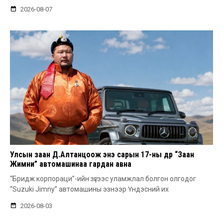
2026-08-07
Улсын заан Д.Алтанцоож энэ сарын 17-ны өдөр “Заан
Жимни” автомашинаа гардан авна
“Бридж корпораци”-ийн зүгээс уламжлал болгон олгодог
“Suzuki Jimny” автомашины эзнээр Үндэсний их
2026-08-03