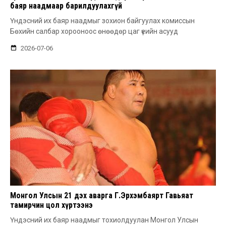
баяр наадмаар барилдуулахгүй
Үндэсний их баяр наадмыг зохион байгуулах комиссын
Бөхийн салбар хорооноос өнөөдөр цаг үеийн асууд
2026-07-06
Монгол Улсын 21 дэх аварга Г.Эрхэмбаярт Гавьяат
тамирчин цол хүртээнэ
Үндэсний их баяр наадмыг тохиолдуулан Монгол Улсын