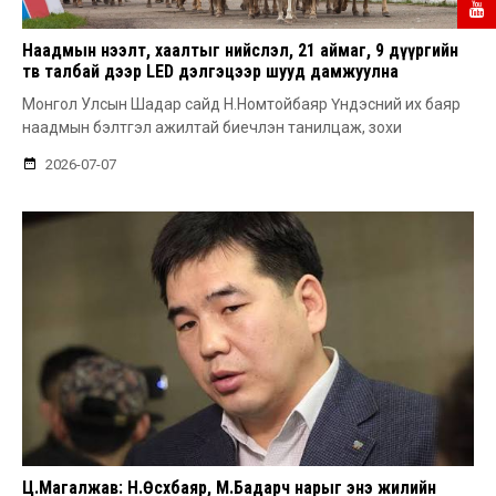
Наадмын нээлт, хаалтыг нийслэл, 21 аймаг, 9 дүүргийн
төв талбай дээр LED дэлгэцээр шууд дамжуулна
Монгол Улсын Шадар сайд Н.Номтойбаяр Үндэсний их баяр
наадмын бэлтгэл ажилтай биечлэн танилцаж, зохи
2026-07-07
Ц.Магалжав: Н.Өсөхбаяр, М.Бадарч нарыг энэ жилийн