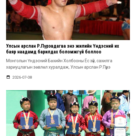
Улсын арслан Р.Пүрэвдагва энэ жилийн Үндэсний их
баяр наадамд барилдах боломжгүй боллоо
Монголын Үндэсний Бөхийн Холбооны Ёс зүй, сахилга
хариуцлагын зөвлөл хуралдаж, Улсын арслан Р.Пүрэ
2026-07-08