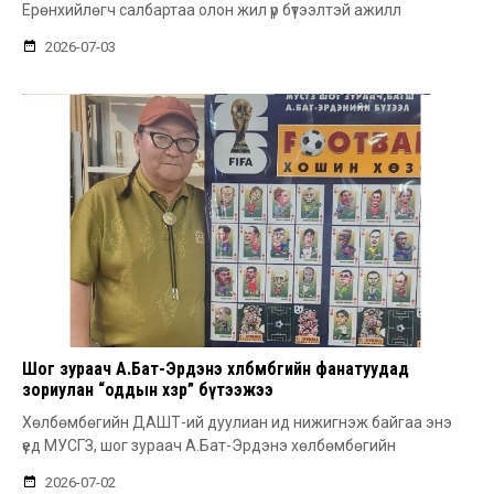
Ерөнхийлөгч салбартаа олон жил үр бүтээлтэй ажилл
2026-07-03
Шог зураач А.Бат-Эрдэнэ хөлбөмбөгийн фанатуудад
зориулан “оддын хөзөр” бүтээжээ
Хөлбөмбөгийн ДАШТ-ий дуулиан ид нижигнэж байгаа энэ
үед МУСГЗ, шог зураач А.Бат-Эрдэнэ хөлбөмбөгийн
2026-07-02