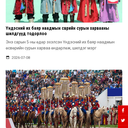
Үндэсний их баяр наадмын өсвөрийн сурын харвааны
шилдгүүд тодорлоо
Энэ сарын 5-ны өдөр эхэлсэн Үндэсний их баяр наадмын
өсвөрийн сурын харваа өндөрлөж, шилдэг мэрг
2026-07-08