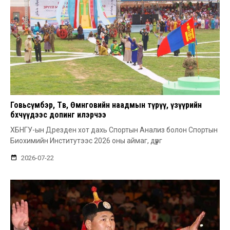
Говьсүмбэр, Төв, Өмнөговийн наадмын түрүү, үзүүрийн
бөхчүүдээс допинг илэрчээ
ХБНГУ-ын Дрезден хот дахь Спортын Анализ болон Спортын
Биохимийн Институтээс 2026 оны аймаг, дүүрг
2026-07-22