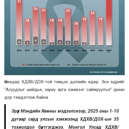
Өнөөдөр ХДХВ/ДОХ-той тэмцэх дэлхийн өдөр. Энэ өдрийг
“Асуудлыг шийдье, хариу арга хэмжээг сайжруулъя” уриан
дор тэмдэглэж байна.
Эрүүл Мэндийн Яамны мэдээлснээр, 2025 оны 1-10
дугаар сард улсын хэмжээнд ХДХВ/ДОХ-ын 35
тохиолдол бүртгэгджээ. Монгол Улсад ХДХВ/