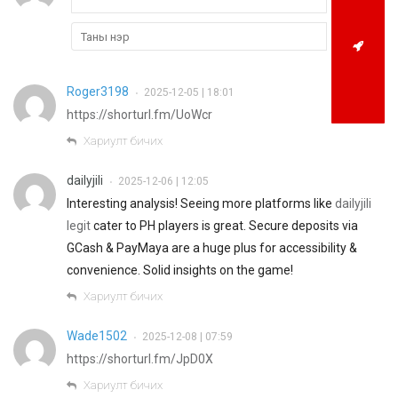
Roger3198
2025-12-05 | 18:01
•
https://shorturl.fm/UoWcr
Хариулт бичих
dailyjili
2025-12-06 | 12:05
•
Interesting analysis! Seeing more platforms like
dailyjili
legit
cater to PH players is great. Secure deposits via
GCash & PayMaya are a huge plus for accessibility &
convenience. Solid insights on the game!
Хариулт бичих
Wade1502
2025-12-08 | 07:59
•
https://shorturl.fm/JpD0X
Хариулт бичих