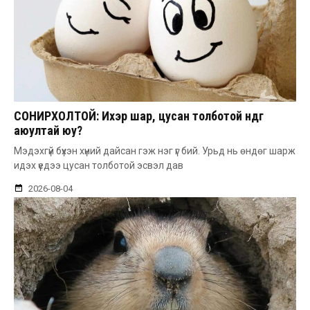
СОНИРХОЛТОЙ: Ихэр шар, цусан толботой өндөг
аюултай юу?
Мэдэхгүй бүхэн хүний дайсан гэж нэг үг бий. Урьд нь өндөг шарж
идэх үедээ цусан толботой эсвэл дав
2026-08-04