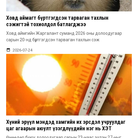
Ховд аймагт бүртгэгдсэн тарваган тахлын
сэжигтэй тохиолдол батлагджээ
Ховд аймгийн Жаргалант суманд 2026 оны долоодугаар
сарын 20-нд бүртгэгдсэн тарваган тахлын сэж
2026-07-24
Хүний эрүүл мэндэд хамгийн их эрсдэл учруулдаг
цаг агаарын аюулт үзэгдлүүдийн нэг нь ХЭТ
ХАЛУУН
Өнөөдөр буюу долоодугаар сарын 23-наас эхлэн 27-ныг