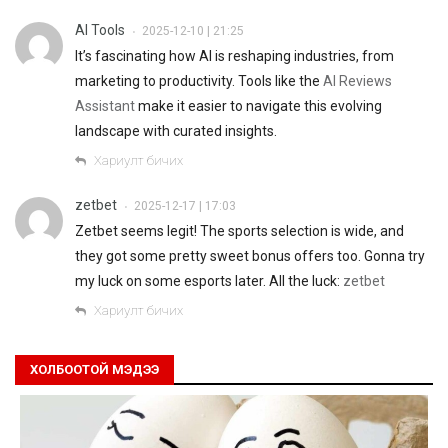
AI Tools
2025-12-10 | 21:25
•
It’s fascinating how AI is reshaping industries, from
marketing to productivity. Tools like the
AI Reviews
Assistant
make it easier to navigate this evolving
landscape with curated insights.
Хариулт бичих
zetbet
2025-12-17 | 17:03
•
Zetbet seems legit! The sports selection is wide, and
they got some pretty sweet bonus offers too. Gonna try
my luck on some esports later. All the luck:
zetbet
Хариулт бичих
ХОЛБООТОЙ МЭДЭЭ