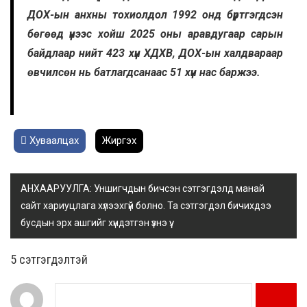
ДОХ-ын анхны тохиолдол 1992 онд бүртгэгдсэн
бөгөөд үүнээс хойш 2025 оны аравдугаар сарын
байдлаар нийт 423 хүн ХДХВ, ДОХ-ын халдвараар
өвчилсөн нь батлагдсанаас 51 хүн нас баржээ.
Хуваалцах
Жиргэх
АНХААРУУЛГА: Уншигчдын бичсэн сэтгэгдэлд манай
сайт хариуцлага хүлээхгүй болно. Та сэтгэгдэл бичихдээ
бусдын эрх ашгийг хүндэтгэн үзнэ үү.
5 cэтгэгдэлтэй