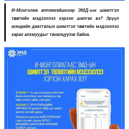
И-Монголиа аппликейшнээр ЭМД-ын шимтгэл
төлөлтийн мэдээллээ хэрхэн шалгах вэ? Эрүүл
мэндийн даатгалын шимтгэл төлөлтийн мэдээллээ
харах алхмуудыг танилцуулж байна.