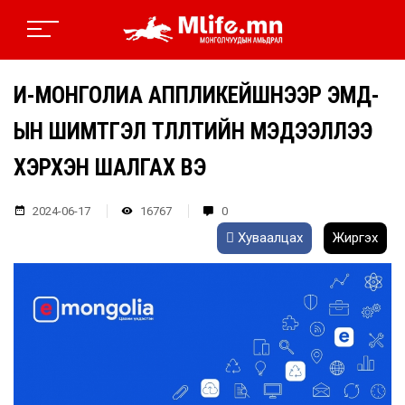
И-МОНГОЛИА АППЛИКЕЙШНЭЭР ЭМД-
ЫН ШИМТГЭЛ ТӨЛӨЛТИЙН МЭДЭЭЛЛЭЭ
ХЭРХЭН ШАЛГАХ ВЭ
2024-06-17
16767
0
Хуваалцах
Жиргэх