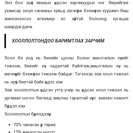
Энэ бол эрүүл явахын үндсэн зарчмуудын нэг. Өөрийгөө
ухамсар оюун санааны хувьд хөгжүүлж бэхжүүлэн хуурамч биш
жинхэнээсээ өгөөмөр ёс зүйтэй болоход хугацаа
шаардагдана.
ХООЛЛОЛТОНДОО БАРИМТЛАХ ЗАРЧИМ
Хоол ба унд нь биеийн цусны болон амьсгалын хүчийг
тэжээж, биеийг хүч чадалтай байлгаж,амьсгалын хүч нь
мөчнүүийг бэхжүүлэн тэжээж байдаг. Тэгэхээр зөв хоол тэжээл
нь эрүүл биетэй байх үндэс юм.
Зөв хооллолтын үндсэн утга учир нь үндсэн хоол тэжээл нь
ургамал ногоо бөгөөд амьтны гаралтай хүнс зөвхөн нэмэлт
бүрдэл юм.
Хооллолтын бүрэлдэхүүн:
70% чанасан үр тариа
15% жигнэсэн ногоо