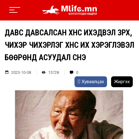
ДАВС ДАВСАЛСАН ХҮНС ИХЭДВЭЛ ЗҮРХ,
ЧИХЭР ЧИХЭРЛЭГ ХҮНС ИХ ХЭРЭГЛЭВЭЛ
БӨӨРӨНД АСУУДАЛ ҮҮСНЭ
2023-10-08
15728
0
Хуваалцах
Жиргэх