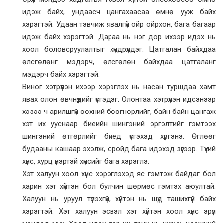
идэж байх, ундаасч цангахаасаа өмнө ууж байх
хэрэгтэй. Удаан тэвчиж явалгүй ойр ойрхон, бага багаар
идэж байх хэрэгтэй. Дараа нь нэг дор ихээр идэх нь
хоол боловсруулалтыг хүндрүүлдэг. Цатгалан байхдаа
өлсгөлөнг мэдэрч, өлсгөлөн байхдаа цатгаланг
мэдэрч байх хэрэгтэй.
Виног хэтрүүлэн ихээр хэрэглэх нь насан туршдаа хамт
явах олон өвчнүүдийг үүсгэдэг. Олонтаа хэтрүүлэн идсэнээр
хэзээ ч арилшгүй өөхний бөөгнөрлийг, байн байн цангаж
хэт их ууснаар биеийн шингэний эргэлтийг гэмтээх
шингэний өтгөрлийг биед үүсгэхэд хүргэнэ. Өглөөг
будааны кашаар эхэлж, оройд бага идэхэд зүгээр. Түүхий
хүнс, хурц үнэртэй хүнсийг бага хэрэглэ.
Хэт халуун хоол хүнс хэрэглэхэд яс гэмтэж байдаг бол
харин хэт хүйтэн бол булчин шөрмөс гэмтэх аюултай.
Халуун нь уруул түлэхгүй, хүйтэн нь шүд ташихгүй байх
хэрэгтэй. Хэт халуун эсвэл хэт хүйтэн хоол хүнс эрүүл