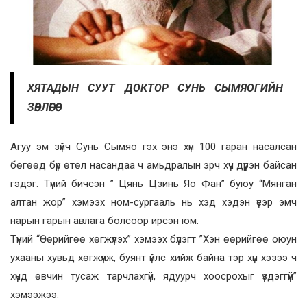
ХЯТАДЫН СУУТ ДОКТОР СУНЬ СЫМЯОГИЙН
ЗӨВЛӨГӨӨ
Агуу эм зүйч Сунь Сымяо гэх энэ хүн 100 гаран насалсан
бөгөөд бүр өтөл насандаа ч амьдралын эрч хүч дүүрэн байсан
гэдэг. Түүний бичсэн ” Цянь Цзинь Яо Фан” буюу “Мянган
алтан жор” хэмээх ном-сургааль нь хэд хэдэн үеэр эмч
нарын гарын авлага болсоор ирсэн юм.
Түүний “Өөрийгөө хөгжүүлэх” хэмээх бүлэгт ”Хэн өөрийгөө оюун
ухааны хувьд хөгжүүлж, буянт үйлс хийж байна тэр хүн хэзээ ч
хүнд өвчин тусаж тарчлахгүй, ядуурч хоосрохыг үздэггүй”
хэмээжээ.