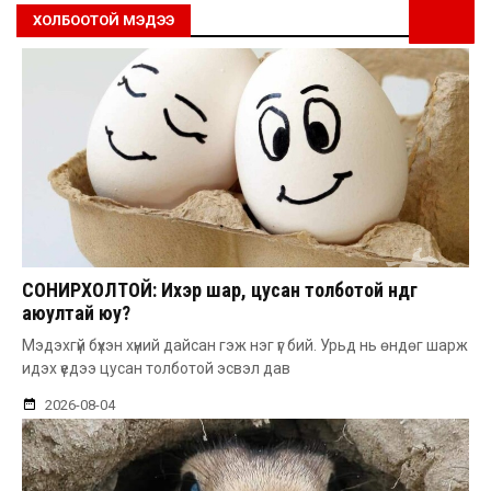
ХОЛБООТОЙ МЭДЭЭ
СОНИРХОЛТОЙ: Ихэр шар, цусан толботой өндөг
аюултай юу?
Мэдэхгүй бүхэн хүний дайсан гэж нэг үг бий. Урьд нь өндөг шарж
идэх үедээ цусан толботой эсвэл дав
2026-08-04