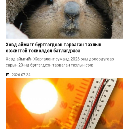
Ховд аймагт бүртгэгдсэн тарваган тахлын
сэжигтэй тохиолдол батлагджээ
Ховд аймгийн Жаргалант суманд 2026 оны долоодугаар
сарын 20-нд бүртгэгдсэн тарваган тахлын сэж
2026-07-24