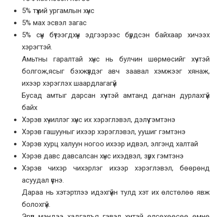
5% түүхий ургамлын хүнс
5% мах эсвэл загас
5% сүүн бүтээгдхүүн эдгээрээс бүрдсэн байхаар хичээх
хэрэгтэй.
Амьтны гаралтай хүнс нь булчин шөрмөсийг хүчтэй
болгож,ясыг бэхжүүлдэг авч заавал хэмжээг хянаж,
ихээр хэрэглэх шаардлагагүй
Бусад амтыг дарсан хүчтэй амтанд дагнан дурлахгүй
байх
Хэрэв хүчиллэг хүнс их хэрэглэвэл, дэлүү гэмтэнэ
Хэрэв гашууныг ихээр хэрэглэвэл, уушиг гэмтэнэ
Хэрэв хурц халуун ногоо ихээр идвэл, элгэнд халтай
Хэрэв давс давсалсан хүнс ихэдвэл, зүрх гэмтэнэ
Хэрэв чихэр чихэрлэг ихээр хэрэглэвэл, бөөрөнд
асуудал үүснэ.
Дараа нь хэтэртлээ идэхгүйн тулд хэт их өлстөлөө явж
болохгүй.
Эрүүл мэндээ хадгалъя гэвэл хүчтэй өлсөхөөсөө өмнө