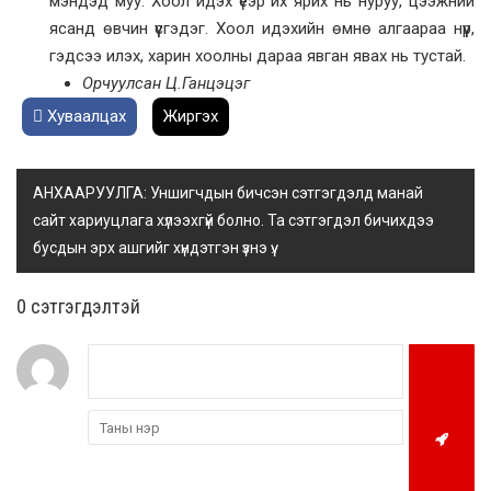
мэндэд муу. Хоол идэх үеэр их ярих нь нуруу, цээжний
ясанд өвчин үүсгэдэг. Хоол идэхийн өмнө алгаараа нүүр,
гэдсээ илэх, харин хоолны дараа явган явах нь тустай.
Орчуулсан Ц.Ганцэцэг
Хуваалцах
Жиргэх
АНХААРУУЛГА: Уншигчдын бичсэн сэтгэгдэлд манай
сайт хариуцлага хүлээхгүй болно. Та сэтгэгдэл бичихдээ
бусдын эрх ашгийг хүндэтгэн үзнэ үү.
0 cэтгэгдэлтэй