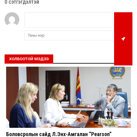
0 cэтгэгдэлтэй
ХОЛБООТОЙ МЭДЭЭ
Боловсролын сайд Л.Энх-Амгалан “Pearson”