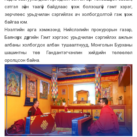
сэтгэл зүйн таагүй байдлаас үүсэж болзошгүй гэмт хэрэг,
зөрчлөөс урьдчилан сэргийлэх ач холбогдолтой гэж үзэж
байгаа юм.
Нээлтийн арга хэмжээнд Нийслэлийн прокурорын газар,
Баянзүрх дүүргийн Гэмт хэргээс урьдчилан сэргийлэх ажлын
албаны холбогдох албан тушаалтнууд, Монголын Бурханы
шашинтны төв Гандантэгчэнлин хийдийн төлөөлөл
оролцсон байна.