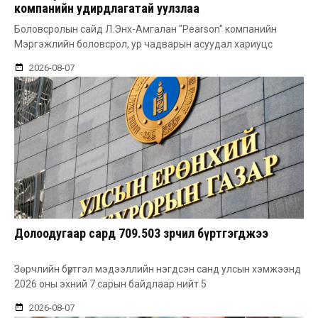
компанийн удирдлагатай уулзлаа
Боловсролын сайд Л.Энх-Амгалан "Pearson" компанийн
Мэргэжлийн боловсрол, ур чадварын асуудал хариуцс
2026-08-07
Долоодугаар сард 709.503 зөрчил бүртгэгджээ
Зөрчлийн бүртгэл мэдээллийн нэгдсэн санд улсын хэмжээнд
2026 оны эхний 7 сарын байдлаар нийт 5
2026-08-07