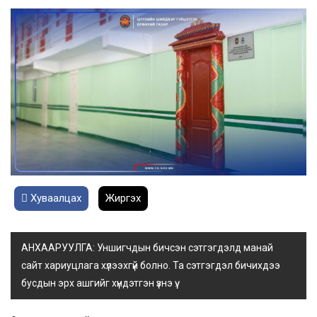
Хуваалцах
Жиргэх
АНХААРУУЛГА: Уншигчдын бичсэн сэтгэгдэлд манай
сайт хариуцлага хүлээхгүй болно. Та сэтгэгдэл бичихдээ
бусдын эрх ашгийг хүндэтгэн үзнэ үү.