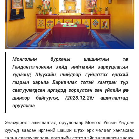
Монголын бурханы шашинтны төв
Гандантэгчэнлин хийд нийгмийн хариуцлагын
хүрээнд Шүүхийн шийдвэр гүйцэтгэх ерөнхий
газрын харьяа Баривчлах төвтэй хамтран түр
саатуулагдсан иргэдэд зориулсан зан үйлийн өрөөг
шинээр байгуулж, /2023.12.26/ ашиглалтад
оруулжээ.
Энэхүү өрөөг ашиглалтад оруулснаар Монгол Улсын Үндсэн
хуульд заасан иргэний шашин шүтэх эрх чөлөөг хангахаас
гадна саатуулагдсан иргэдийн сэтгэл зүйг төлөвшүүлэн засаж,