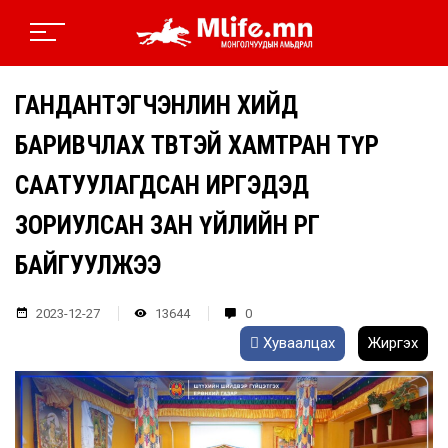
ГАНДАНТЭГЧЭНЛИН ХИЙД
БАРИВЧЛАХ ТӨВТЭЙ ХАМТРАН ТҮР
СААТУУЛАГДСАН ИРГЭДЭД
ЗОРИУЛСАН ЗАН ҮЙЛИЙН ӨРӨӨГ
БАЙГУУЛЖЭЭ
2023-12-27
13644
0
Хуваалцах
Жиргэх