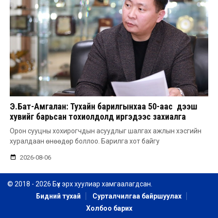
Э.Бат-Амгалан: Тухайн барилгынхаа 50-аас дээш
хувийг барьсан тохиолдолд иргэдээс захиалга
авдаг болгоно
Орон сууцны хохирогчдын асуудлыг шалгах ажлын хэсгийн
хуралдаан өнөөдөр боллоо. Барилга хот байгу
2026-08-06
© 2018 - 2026 Бүх эрх хуулиар хамгаалагдсан.
Бидний тухай
Сурталчилгаа байршуулах
Холбоо барих