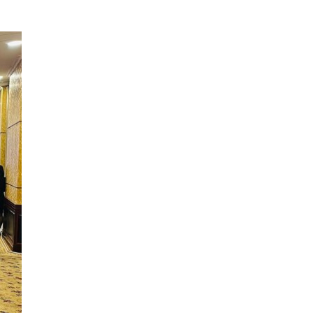
учруулдаг цаг агаарын
аюулт үзэгдлүүдийн нэг
нь ХЭТ ХАЛУУН
2026-07-23
Дүүжин замын тээвэр
энэ оны 12 дугаар сард
ашиглалтад бүрэн орно
2026-07-23
Говьсүмбэр, Төв,
Өмнөговийн наадмын
түрүү, үзүүрийн
бөхчүүдээс допинг
илэрчээ
2026-07-22
Ховд аймагт тарваган
тахал өвчний сэжигтэй
тохиолдол бүртгэгджээ
2026-07-22
Ерөнхийлөгчийн
санаачилгаар Олон улс
судлалын хүрээлэн
байгуулна
2026-07-22