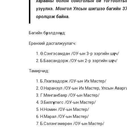
харааны болон сонсголын ой тогтоолтыг с
үзүүлнэ. Монгол Улсын шигшээ багийн 37
оролцож байна.
Багийн бүрэлдэхүүнд:
Ерөнхий дасгалжуулагч:
Ө.Сэнгэсамдан /ОУ-ын 3-р зэргийн шүүгч/
Б.Баасандорж /ОУ-ын 2-р зэргийн шүүгч/
Тамирчид:
Б.Лхагвадорж /ОУ-ын Их Мастер/
О.Наранзул /ОУ-ын Их Мастер, Улсын Аварг
Г.Мянганбаяр /ОУ-ын Мастер/
Э.Билгүүнтөгс /ОУ-ын Мастер/
Н.Номин /ОУ-ын Мастер/
Н.Марал /ОУ-ын Мастер/
Б.Сэлэнгэмөрөн /ОУ-ын Мастер/