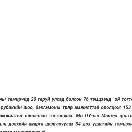
ы тамирчид 20 гаруй улсад болсон 76 тэмцээнд ой тогт
т, рубикийн шоо, бэкгамоны төрлөөр амжилттай оролцож 153
 амжилтыг шинэчлэн тогтоожээ. Мөн ОУ-ын Мастер цолт
ын дэлхийн аварга шалгаруулах 34 дэх удаагийн тэмцээ