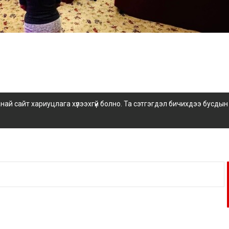
 сайт хариуцлага хүлээхгүй болно. Та сэтгэгдэл бичихдээ бусдын