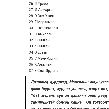
П.Үрлээ
Д.Азжаргал
О.Энх-Үжин
Г.Маралмаа
Б.Лхагвадорж
С.Амирлан
Г.Сийлэн
У.Сийлэн
Э.Есүхэй
С.Мөнх-Оргил
Х.Анирлан
Б.Сүлд-Эрдэнэ
Дашрамд дурдахад, Монголын оюун ухаан
цээж бодолт, хурдан уншлага, спорт өрөл
1691 медаль хүртэн дэлхийн олон дээд
тамирчинтай болсон байна. Ой тогтоолт