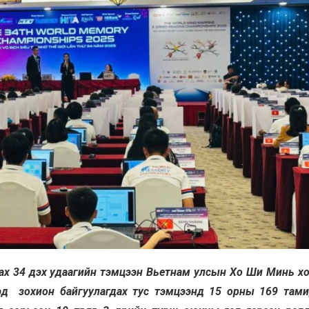
ах 34 дэх удаагийн тэмцээн Вьетнам улсын Хо Ши Минь х
эд зохион байгуулагдах тус тэмцээнд 15 орны 169 там