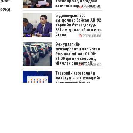
өнийг
тохиолдолд иргэдээс
захиалга авдаг болгоно
2026-08-06
цээнд
Б.Дашпүрэв: 800
ам.доллар байсан АИ-92
төрлийн бүтээгдэхүүн
851 ам.доллар болж ирж
байна
2026-08-06
Энэ удаагийн
хязгаарлалт ямар нэгэн
бүсчлэлгүйгээр 07:00-
21:00 цагийн хооронд
үйлчлэх онцлогтой
2026-08-04
Тээврийн хэрэгслийн
шатахуун авах хуваарийг
танилцуулж байна
2026-08-04
СОНИРХОЛТОЙ: Ихэр
шар, цусан толботой
өндөг аюултай юу?
2026-08-04
Улсын заан