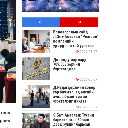
Боловсролын сайд
Л.Энх-Амгалан “Pearson”
компанийн
удирдлагатай уулзлаа
2026-08-07
Долоодугаар сард
709.503 зөрчил
бүртгэгджээ
2026-08-07
Д.Нацагдоржийн ховор
гар бичмэл, эд өлгийн
зүйлс бүхий тусгай
үзэсгэлэнг нээлээ
2026-08-07
отноо
Э.Бат-Амгалан: Тухайн
барилгынхаа 50-аас
ирчин
дээш хувийг барьсан