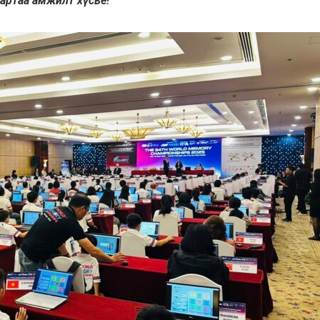
 нартаа амжилт хүсье!