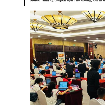
орноо төлөөлөн оролцож буй тамирчид, багш