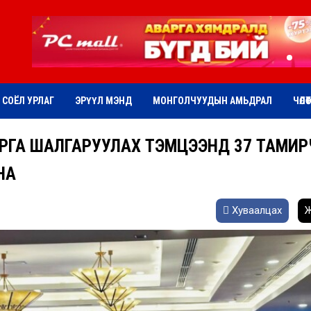
СОЁЛ УРЛАГ
ЭРҮҮЛ МЭНД
МОНГОЛЧУУДЫН АМЬДРАЛ
ЧӨЛӨ
РГА ШАЛГАРУУЛАХ ТЭМЦЭЭНД 37 ТАМИР
НА
Хуваалцах
Ж