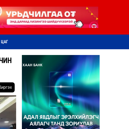
ӨТ ЦАГ
ЧИН
иргэх