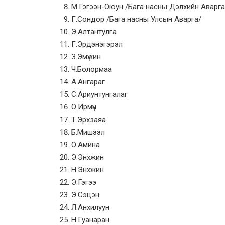
М.Гэгээн-Оюун /Бага насны Дэлхийн Аварга
Г.Сондор /Бага насны Улсын Аварга/
Э.Алтантулга
Г.Эрдэнэгэрэл
З.Эмүжин
Ч.Болормаа
А.Ангараг
С.Ариунтунгалаг
О.Ирмүүн
Т.Эрхзаяа
Б.Мишээл
О.Амина
Э.Энхжин
Н.Энхжин
Э.Гэгээ
Э.Сэцэн
Л.Анхилуун
Н.Гуанаран