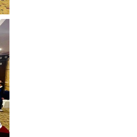
Орон нутгийн зам
ашигласны төлбөрийг
ирэх сарын 1-ээс эхлэн
5000 төгрөг болгож
нэмэгдүүлнэ
2026-07-22
НӨАТ-ын сугалааны
тохирлоос 5-30 сая
төгрөгийн нэг азтан
тодорчээ
2026-07-22
Н.Номтойбаяр: Энэ
жилийн баяр наадмыг
зохион байгуулахад 9.3
тэрбумыг зарцуулсан, 2
тэрбум төгрөгийн
орлого олсон
2026-07-21
Гурванбулаг, Баянбулаг
сумдын нутагт тарвага
олноор хорогдож,
тарваган тахлын
байгалийн голомт
идэвхэжжээ
2026-07-21
Увс аймагт 3.6,
Өвөрхангай аймагт 3.8