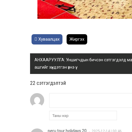
Хуваалцах
Жиргэх
АНХААРУУЛГА: Уншигчдын бичсэн сэтгэгдэлд манай
ашгийг хүндэтгэн үзнэ үү.
22 cэтгэгдэлтэй
peru tour holidays 20
2025-12-14 | 00:46
•