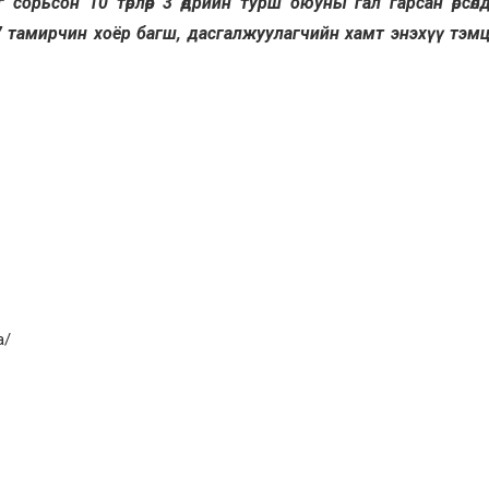
орьсон 10 төрлөөр 3 өдрийн турш оюуны гал гарсан өрсөлдө
 тамирчин хоёр багш, дасгалжуулагчийн хамт энэхүү тэм
а/