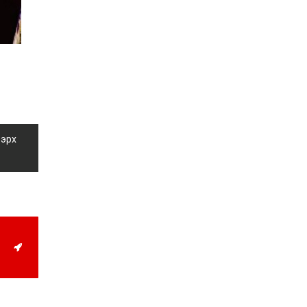
магнитудын хүчтэй
газар хөдлөлт болжээ
2026-07-21
Тажикистан Улсын
Ерөнхийлөгч энэ сарын
20-22-ны өдрүүдэд
Монгол Улсад төрийн
айлчлал хийнэ
2026-07-20
Улсын арслан
Р.Пүрэвдагва энэ
 эрх
жилийн Үндэсний их
баяр наадамд барилдах
боломжгүй боллоо
2026-07-08
Үндэсний их баяр
наадмын өсвөрийн
сурын харвааны
шилдгүүд тодорлоо
2026-07-08