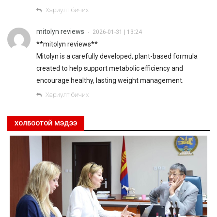
Хариулт бичих
mitolyn reviews
2026-01-31 | 13:24
•
**mitolyn reviews**
Mitolyn is a carefully developed, plant-based formula
created to help support metabolic efficiency and
encourage healthy, lasting weight management.
Хариулт бичих
ХОЛБООТОЙ МЭДЭЭ