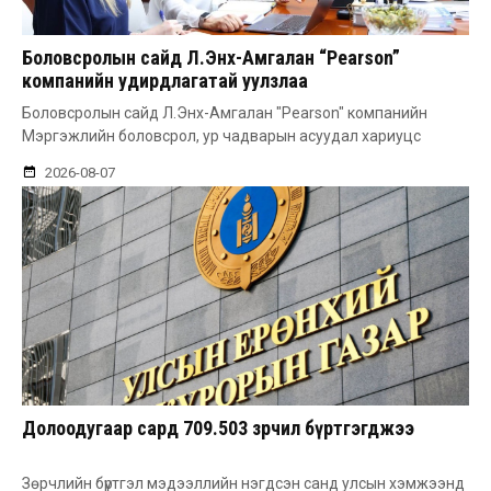
Боловсролын сайд Л.Энх-Амгалан “Pearson”
компанийн удирдлагатай уулзлаа
Боловсролын сайд Л.Энх-Амгалан "Pearson" компанийн
Мэргэжлийн боловсрол, ур чадварын асуудал хариуцс
2026-08-07
Долоодугаар сард 709.503 зөрчил бүртгэгджээ
Зөрчлийн бүртгэл мэдээллийн нэгдсэн санд улсын хэмжээнд