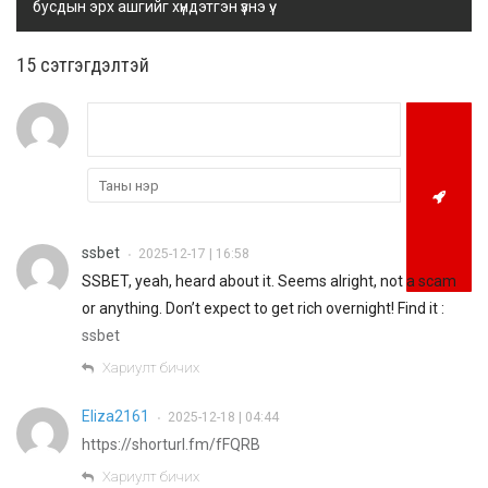
бусдын эрх ашгийг хүндэтгэн үзнэ үү.
15 cэтгэгдэлтэй
ssbet
2025-12-17 | 16:58
•
SSBET, yeah, heard about it. Seems alright, not a scam
or anything. Don’t expect to get rich overnight! Find it :
ssbet
Хариулт бичих
Eliza2161
2025-12-18 | 04:44
•
https://shorturl.fm/fFQRB
Хариулт бичих