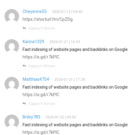
Cheyenne55
2026-01-12 | 04:42
•
https://shorturl.fm/CpZDg
Хариулт бичих
Karina1329
2026-01-21 | 16:53
•
Fast indexing of website pages and backlinks on Google
https://is.gd/r7kPlC
Хариулт бичих
Matthias4754
2026-01-21 | 17:28
•
Fast indexing of website pages and backlinks on Google
https://is.gd/r7kPlC
Хариулт бичих
Briley783
2026-01-22 | 00:56
•
Fast indexing of website pages and backlinks on Google
https://is.gd/r7kPlC