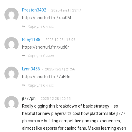
Preston3402
2025-12-21 | 23:17
•
https://shorturl.fm/xau0M
Хариулт бичих
Riley1188
2025-12-23 | 13:06
•
https://shorturl.fm/xud8r
Хариулт бичих
Lynn3456
2025-12-27 | 21:56
•
https://shorturl.fm/7uERe
Хариулт бичих
jl777ph
2025-12-28 | 20:55
•
Really digging this breakdown of basic strategy – so
helpful for new players! It’s cool how platforms like
jl777
ph com
are building competitive gaming experiences,
almost like esports for casino fans. Makes learning even