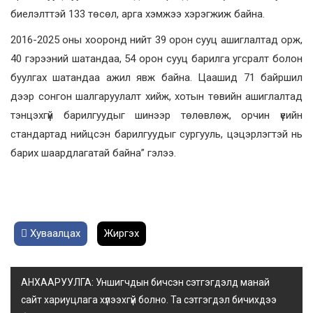
биелэлттэй 133 төсөл, арга хэмжээ хэрэгжиж байна.
2016-2025 оны хооронд нийт 39 орон сууц ашиглалтад орж,
40 гэрээний шатандаа, 54 орон сууц барилга угсралт болон
буулгах шатандаа ажил явж байна. Цаашид 71 байршил
дээр сонгон шалгаруулалт хийж, хотын төвийн ашиглалтад
тэнцэхгүй барилгуудыг шинээр төлөвлөж, орчин үеийн
стандартад нийцсэн барилгуудыг сургууль, цэцэрлэгтэй нь
барих шаардлагатай байна” гэлээ.
Хуваалцах
Жиргэх
АНХААРУУЛГА: Уншигчдын бичсэн сэтгэгдэлд манай
сайт хариуцлага хүлээхгүй болно. Та сэтгэгдэл бичихдээ