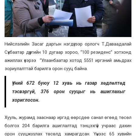
Нийслэлийн Засаг даргын нэгдүгээр орлогч Т.Даваадалай
Сүхбаатар дүүргийн 10 дугаар хороо, “100 резиденс” хотхонд
ажиллах үеэрээ “Улаанбаатар хотод 5551 иргэний амьдрах
зориулалттай барилга орон сууц байна.
Үүний 672 буюу 12 хувь нь газар хөдлөлтөд
тэсвэргүй, 376 орон сууцыг нь ашиглахыг
хориглосон.
Хууль, журамд зааснаар иргэд өөрсдөө санал өгөөд төсөл
болгох 204 барилга ашиглалтад тэнцэхгүй учраас дахин
орон сууцжуулах төсөлд хамрагдсан. Үүнээс 65 хувийн