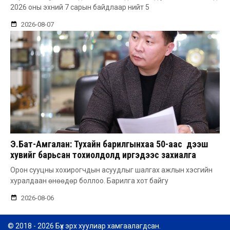
2026 оны эхний 7 сарын байдлаар нийт 5
2026-08-07
Э.Бат-Амгалан: Тухайн барилгынхаа 50-аас дээш
хувийг барьсан тохиолдолд иргэдээс захиалга
авдаг болгоно
Орон сууцны хохирогчдын асуудлыг шалгах ажлын хэсгийн
хуралдаан өнөөдөр боллоо. Барилга хот байгу
2026-08-06
© 2018 - 2026 Бүх эрх хуулиар хамгаалагдсан.