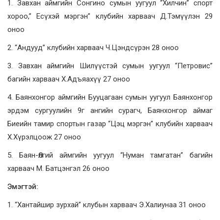
1. Завхан аймгийн Сонгино сумын уугуул “Хилчин” спорт
хороо,” Есүхэй мэргэн” клубийн харваач Д.Тэмүүлэн 29
оноо
2. “Андууд” клубийн харваач Ч.Цэндсүрэн 28 оноо
3. Завхан аймгийн Шилүүстэй сумын уугуул “Петровис”
багийн харваач Х.Адъяахүү 27 оноо
4. Баянхонгор аймгийн Бууцагаан сумын уугуул Баянхонгор
эрдэм сургуулийн 9г ангийн сурагч, Баянхонгор аймаг
Биеийн тамир спортын газар “Цэц мэргэн” клубийн харваач
Х.Хүрэлцоож 27 оноо
5. Баян-Өлгий аймгийн уугуул “Нуман тамгатан” багийн
харваач М. Батцэнгэл 26 оноо
Эмэгтэй:
1. “Хантайшир зурхай” клубын харваач Э.Халиунаа 31 оноо