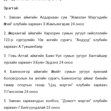
Эрэгтэй:
1. Завхан аймгийн Алдархаан сум “Жавхлан Мэргэдийн
Өлгий” клубийн харваач Э.Жамъянгарав 24 оноо
2. Өвөрхангай аймгийн Хархорин сумын уугуул нийслэлийн
123-р сургуулийн 10в ангийн сурагч, “Андууд” клубийн
харваач А.Түвшинбаяр
3. Говь-Алтай аймгийн Баян-Уул сумын уугуул Хантайшир
зурхайн харваач Э.Буян-Эрдэнэ 24 оноо
4. Баянхонгор аймгийн Өлзийт сумын уугуул ерөнхий
боловсролын 6а ангийн сурагч, Баянхонгор аймаг биеийн
тамир спортын газар “Цэц мэргэн” клубийн харваач
П.Гансэлэм 24 оноо
5. Завхан харваачдын холбоо, “Домогт мэргэн” клубийн
харваач Г.Билгүүндалай 23 оноо