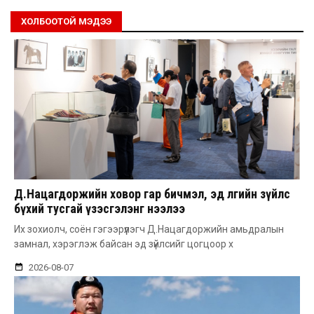
ХОЛБООТОЙ МЭДЭЭ
Д.Нацагдоржийн ховор гар бичмэл, эд өлгийн зүйлс
бүхий тусгай үзэсгэлэнг нээлээ
Их зохиолч, соён гэгээрүүлэгч Д.Нацагдоржийн амьдралын
замнал, хэрэглэж байсан эд зүйлсийг цогцоор х
2026-08-07