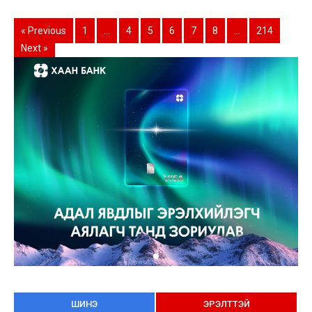
« Previous
1
…
4
5
6
7
8
…
214
Next »
ШИНЭ
ЭРЭЛТТЭЙ