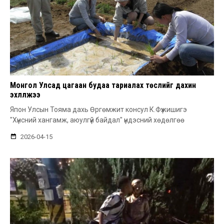
Монгол Улсад цагаан будаа тариалах төслийг дахин
эхлүүлжээ
Япон Улсын Тояма дахь Өргөмжит консул К.Фүжишигэ
"Хүнсний хангамж, аюулгүй байдал" үндэсний хөдөлгөө
2026-04-15