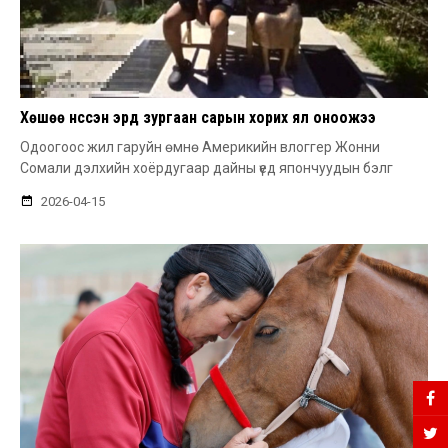
Хөшөө үнссэн эрд зургаан сарын хорих ял оноожээ
Одоогоос жил гаруйн өмнө Америкийн влоггер Жонни
Сомали дэлхийн хоёрдугаар дайны үед япончуудын бэлг
2026-04-15