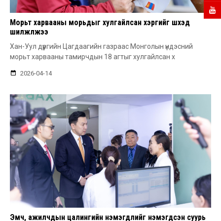
Морьт харвааны морьдыг хулгайлсан хэргийг шүүхэд
шилжүүлжээ
Хан-Уул дүүргийн Цагдаагийн газраас Монголын үндэсний
морьт харвааны тамирчдын 18 агтыг хулгайлсан х
2026-04-14
Эмч, ажилчдын цалингийн нэмэгдлийг нэмэгдсэн суурь