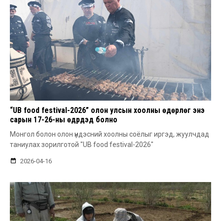
“UB food festival-2026” олон улсын хоолны өдөрлөг энэ
сарын 17-26-ны өдрүүдэд болно
Монгол болон олон үндэсний хоолны соёлыг иргэд, жуулчдад
таниулах зорилготой "UB food festival-2026"
2026-04-16