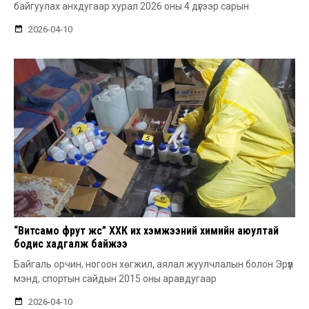
байгуулах анхдугаар хурал 2026 оны 4 дүгээр сарын
2026-04-10
“Витсамо фрут жүүс” ХХК их хэмжээний химийн аюултай
бодис хадгалж байжээ
Байгаль орчин, ногоон хөгжил, аялал жуулчлалын болон Эрүүл
мэнд, спортын сайдын 2015 оны аравдугаар
2026-04-10