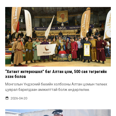
“Хатант интернэшнл” баг Алтан цом, 500 сая төгрөгийн
эзэн болов
Монголын Үндэсний бөхийн холбооны Алтан цомын төлөөх
цуврал барилдаан амжилттай болж өндөрлөлөө.
2026-04-20