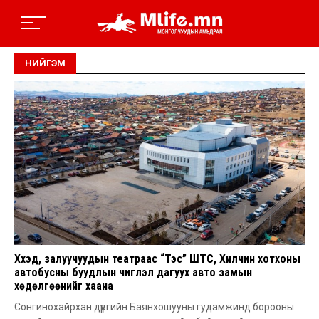
НИЙГЭМ
Хүүхэд, залуучуудын театраас “Тэс” ШТС, Хилчин хотхоны
автобусны буудлын чиглэл дагуух авто замын
хөдөлгөөнийг хаана
Сонгинохайрхан дүүргийн Баянхошууны гудамжинд борооны