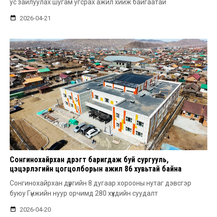
ус зайлуулах шугам угсрах ажил хийж байгаатай
2026-04-21
Сонгинохайрхан дүүрэгт баригдаж буй сургууль,
цэцэрлэгийн цогцолборын ажил 86 хувьтай байна
Сонгинохайрхан дүүргийн 8 дугаар хорооны нутаг дэвсгэр
буюу Гүнжийн нуур орчимд 280 хүүхдийн суудалт
2026-04-20