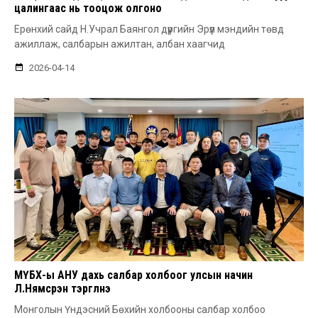
цалингаас нь тооцож олгоно
Ерөнхий сайд Н.Учрал Баянгол дүүргийн Эрүүл мэндийн төвд
ажиллаж, салбарын ажилтан, албан хаагчид
2026-04-14
МҮБХ-ы АНУ дахь салбар холбоог улсын начин
Л.Нямсүрэн тэргүүлнэ
Монголын Үндэсний Бөхийн холбооны салбар холбоо