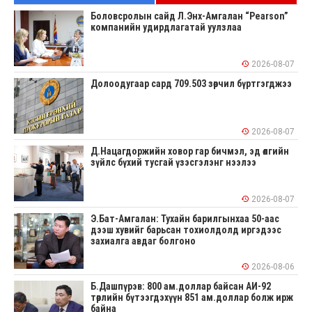
Боловсролын сайд Л.Энх-Амгалан “Pearson”
компанийн удирдлагатай уулзлаа
2026-08-07
Долоодугаар сард 709.503 зөрчил бүртгэгджээ
2026-08-07
Д.Нацагдоржийн ховор гар бичмэл, эд өлгийн
зүйлс бүхий тусгай үзэсгэлэнг нээлээ
2026-08-07
Э.Бат-Амгалан: Тухайн барилгынхаа 50-аас
дээш хувийг барьсан тохиолдолд иргэдээс
захиалга авдаг болгоно
2026-08-06
Б.Дашпүрэв: 800 ам.доллар байсан АИ-92
төрлийн бүтээгдэхүүн 851 ам.доллар болж ирж
байна