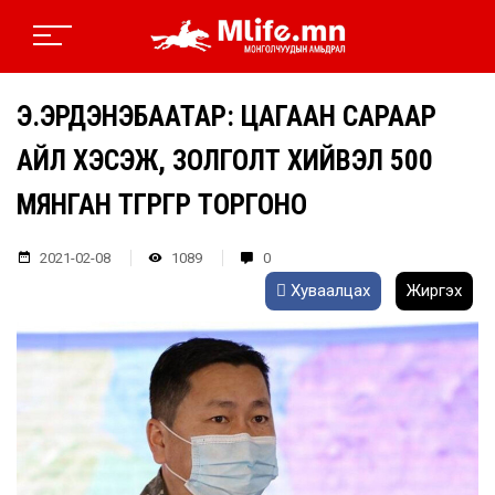
Э.ЭРДЭНЭБААТАР: ЦАГААН САРААР
АЙЛ ХЭСЭЖ, ЗОЛГОЛТ ХИЙВЭЛ 500
МЯНГАН ТӨГРӨГӨӨР ТОРГОНО
2021-02-08
1089
0
Хуваалцах
Жиргэх