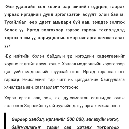
-Энэ удаагийн хөл хорио сар шинийн өдрүүдэд таарах
учраас иргэдийн дунд эргэлзээтэй асуулт олон байна.
Тухайлбал, өөр дүүрэгт амьдарч буй аав, ээждээ золгож
болох уу. Иргэд золгохоор гэрээс гарсан тохиолдолд
торгох ч юм уу, хариуцлагын ямар нэг арга хэмжээ авах
уу?
-Бүх нийтийн бэлэн байдлын үед иргэдийн хөдөлгөөнийг
хорино гэдгийг дахин хэлье. Хэвлэл мэдээллийн хэрэгслээр
цаг үеийн мэдээллийг шуурхай өгнө. Иргэд гэрээсээ огт
гарахгүй. Нийслэлийг тэр чигт нь цагдаагийн байгууллага
хяналтдаа авч, хязгаарлалт тогтооно.
Хэрэв иргэд аав, ээж, ах, дүү, хамаатан садныдаа очиж
золговол Зөрчлийн тухай хуулийн дагуу арга хэмжээ авна.
Өөрөөр хэлбэл, иргэнийг 500 000, аж ахуйн нэгж,
байгууллагыг таван сая хүртэлх төгрөгөөр