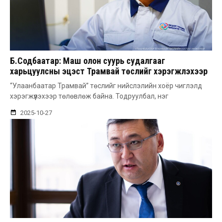
Б.Содбаатар: Маш олон суурь судалгааг
харьцуулсны эцэст Трамвай төслийг хэрэгжүүлэхээр
тогтсон
“Улаанбаатар Трамвай” төслийг нийслэлийн хоёр чиглэлд
хэрэгжүүлэхээр төлөвлөж байна. Тодруулбал, нэг
2025-10-27