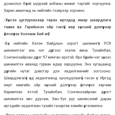
дохиолол бүхий шуурхай албаны жижиг тэргийг зорчуулна.
Харин ажилчид нь нийтийн тээврээр зорчино.
-Хүнсээ цуглуулахаар гарах иргэдэд ямар шаардлага
тавих вэ. Гэрийнхээ ойр гэхгүй өөр хүнсний дэлгүүрээр
үйлчлүүлэх боломж бий юү?
-Бүх нийтийн бэлэн байдлын зэрэгт шилжингүүт PCR
шинжилгээг аль нэг дүүргээс эхэлж авна. Тухайлбал,
Сонгинохайрхан дүүрэг 97 мянган өрхтэй. Өрх бүрийн нэг хүнээс
шинжилгээ авахад гурван өдөр зарцуулна. Энэ хугацаанд
дүүргийн нутаг дэвсгэр дэх хөдөлгөөнийг зогсооно.
Шаардлагагүй үед хөдөлгөөнд оролцуулахгүй гэсэн үг. Иргэд
өөрт хамгийн ойр хүнсний дэлгүүрээр үйлчлүүлэх зарчим
баримтлах ёстой. Тухайлбал, Сонгинохайрхан дүүрэгт
шинжилгээ авч дуусаж, Хан-Уул руу шилжсэний дараа
иргэдийн хөдөлгөөн тухайн газартаа хэвийн үргэлжилнэ.