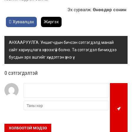
Эх сурвалж:
Өнөөдөр сонин
Хуваалцах
Жиргэх
АНХААРУУЛГА: Уншигчдын бичсэн сэтгэгдэлд манай
сайт хариуцлага хүлээхгүй болно. Та сэтгэгдэл бичихдээ
бусдын эрх ашгийг хүндэтгэн үзнэ үү.
0 cэтгэгдэлтэй
ХОЛБООТОЙ МЭДЭЭ