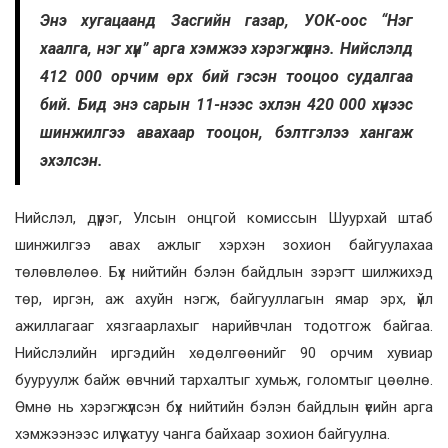
Энэ хугацаанд Засгийн газар, УОК-оос “Нэг
хаалга, нэг хүн” арга хэмжээ хэрэгжүүлнэ. Нийслэлд
412 000 орчим өрх бий гэсэн тооцоо судалгаа
бий. Бид энэ сарын 11-нээс эхлэн 420 000 хүнээс
шинжилгээ авахаар тооцон, бэлтгэлээ хангаж
эхэлсэн.
Нийслэл, дүүрэг, Улсын онцгой комиссын Шуурхай штаб
шинжилгээ авах ажлыг хэрхэн зохион байгуулахаа
төлөвлөлөө. Бүх нийтийн бэлэн байдлын зэрэгт шилжихэд
төр, иргэн, аж ахуйн нэгж, байгууллагын ямар эрх, үйл
ажиллагааг хязгаарлахыг нарийвчлан тодотгож байгаа.
Нийслэлийн иргэдийн хөдөлгөөнийг 90 орчим хувиар
бууруулж байж өвчний тархалтыг хумьж, голомтыг цөөлнө.
Өмнө нь хэрэгжүүлсэн бүх нийтийн бэлэн байдлын үеийн арга
хэмжээнээс илүү хатуу чанга байхаар зохион байгуулна.