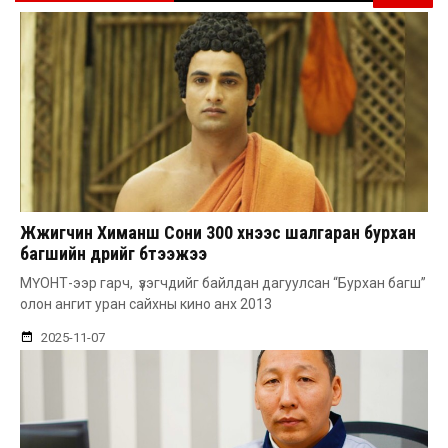
Жүжигчин Химаншү Сони 300 хүнээс шалгаран бурхан
багшийн дүрийг бүтээжээ
МҮОНТ-ээр гарч, үзэгчдийг байлдан дагуулсан “Бурхан багш”
олон ангит уран сайхны кино анх 2013
2025-11-07