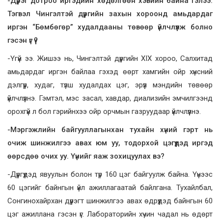
-Дүүрэг дотроо иргэдийн хөдөлгөөн хэвийн байна гэлээ.
Тэгвэл Чингэлтэй дүүргийн захын хороонд амьдардаг
иргэн “Бөмбөгөр” худалдааны төвөөр үйлчлүүлж болно
гэсэн үг үү?
-Үгүй ээ. Жишээ нь, Чингэлтэй дүүргийн XIX хороо, Салхитад
амьдардаг иргэн байлаа гэхэд өөрт хамгийн ойр хүнсний
дэлгүүр, худаг, түлш худалдах цэг, эрүүл мэндийн төвөөр
үйлчлүүлнэ. Гэмтэл, мэс засал, хавдар, диализийн эмчилгээнд
орохгүй л бол гэрийнхээ ойр орчмын газруудаар үйлчлүүлнэ.
-Мэргэжлийн байгууллагынхан тухайн хүний гэрт нь
очиж шинжилгээ авах юм уу, тодорхой цэгүүдэд иргэд
өөрсдөө очих уу. Үүнийг яаж зохицуулах вэ?
-Дүүргүүдэд явуулын болон түр 160 цэг байгуулж байна. Үүнээс
60 цэгийг байнгын үйл ажиллагаатай байлгана. Тухайлбал,
Сонгинохайрхан дүүрэгт шинжилгээ авах өдрүүдэд байнгын 60
цэг ажиллана гэсэн үг. Лабораторийн хүчин чадал нь өдөрт