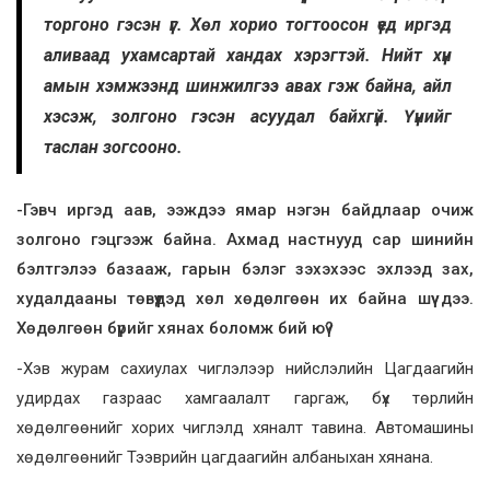
торгоно гэсэн үг. Хөл хорио тогтоосон үед иргэд
аливаад ухамсартай хандах хэрэгтэй. Нийт хүн
амын хэмжээнд шинжилгээ авах гэж байна, айл
хэсэж, золгоно гэсэн асуудал байхгүй. Үүнийг
таслан зогсооно.
-Гэвч иргэд аав, ээждээ ямар нэгэн байдлаар очиж
золгоно гэцгээж байна. Ахмад настнууд сар шинийн
бэлтгэлээ базааж, гарын бэлэг зэхэхээс эхлээд зах,
худалдааны төвүүдэд хөл хөдөлгөөн их байна шүү дээ.
Хөдөлгөөн бүрийг хянах боломж бий юү?
-Хэв журам сахиулах чиглэлээр нийслэлийн Цагдаагийн
удирдах газраас хамгаалалт гаргаж, бүх төрлийн
хөдөлгөөнийг хорих чиглэлд хяналт тавина. Автомашины
хөдөлгөөнийг Тээврийн цагдаагийн албаныхан хянана.