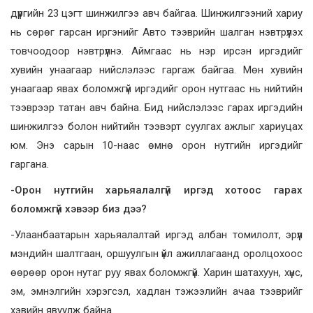
дүүргийн 23 цэгт шинжилгээ авч байгаа. Шинжилгээний хариу
нь сөрөг гарсан иргэнийг Авто тээврийн шалган нэвтрүүлэх
товчоодоор нэвтрүүлнэ. Аймгаас нь нэр ирсэн иргэдийг
хувийн унаагаар нийслэлээс гаргаж байгаа. Мөн хувийн
унаагаар явах боломжгүй иргэдийг орон нутгаас нь нийтийн
тээврээр татан авч байна. Бид нийслэлээс гарах иргэдийн
шинжилгээ болон нийтийн тээвэрт суулгах ажлыг хариуцах
юм. Энэ сарын 10-наас өмнө орон нутгийн иргэдийг
гаргана.
-Орон нутгийн харьяалалгүй иргэд хотоос гарах
боломжгүй хэвээр биз дээ?
-Улаанбаатарын харьяалалтай иргэд албан томилолт, эрүүл
мэндийн шалтгаан, оршуулгын үйл ажиллагаанд оролцохоос
өөрөөр орон нутаг руу явах боломжгүй. Харин шатахуун, хүнс,
эм, эмнэлгийн хэрэгсэл, хадлан тэжээлийн ачаа тээврийг
хэвийн явуулж байна.