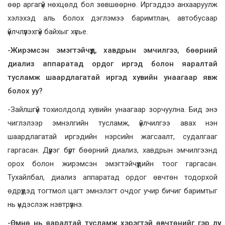
өөр аргагүй нөхцөлд бол зөвшөөрнө. Иргэддээ анхааруулж
хэлэхэд аль болох дэглэмээ баримтлан, автобусаар
үйлчлүүлэхгүй байхыг хүсье.
-Жирэмсэн эмэгтэйчүүд, хавдрын эмчилгээ, бөөрний
диализ аппаратад ордог иргэд болон яаралтай
тусламж шаардлагатай иргэд хувийн унаагаар явж
болох уу?
-Зайлшгүй тохиолдолд хувийн унаагаар зорчуулна. Бид энэ
чиглэлээр эмнэлгийн тусламж, үйлчилгээ авах нэн
шаардлагатай иргэдийн нэрсийн жагсаалт, судалгааг
гаргасан. Дүүрэг бүрт бөөрний диализ, хавдрын эмчилгээнд
орох болон жирэмсэн эмэгтэйчүүдийн тоог гаргасан.
Тухайлбал, диализ аппаратад ордог өвчтөн тодорхой
өдрүүдэд тогтмол цагт эмнэлэгт очдог учир бичиг баримтыг
нь үндэслэж нэвтрүүлнэ.
-Өмнө нь яаралтай тусламж хэрэгтэй өвчтөнийг гэр лүү