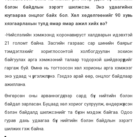
бэлэн байдлын зэрэгт шилжсэн. Энэ удаагийнх
юугаараа онцлог байх бол. Хөл хөдөлгөөнийг 90 хувь
хязгаарлахын тулд ямар ямар ажил хийх вэ?
-Нийслэлийн хэмжээнд коронавируст халдварын идэвхтэй
21 голомт байна. Засгийн газраас сар шинийн баярыг
тэмдэглэхийг хориглосонтой холбогдуулан зохион
байгуулах арга хэмжээний талаар тодорхой шийдвэрүүдийг
гаргаж буй. Өмнө нь тогтоосон хөл хорионы арга хэмжээг
энэ удаад ч үргэлжлүүлнэ. Гэхдээ арай өөр, онцлог байдлаар
ажиллана.
Өнгөрсөн оны арваннэгдүгээр сард бүх нийтийн бэлэн
байдал зарласан. Буцаад хөл хориог сулруулж, өндөржүүлсэн
бэлэн байдалд шилжсэнийг та бүхэн мэдэж байгаа. Одоо
гурав дахь удаагаа бүх нийтийн бэлэн байдлын зэрэгт
шилжих гэж байна.