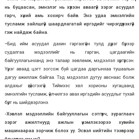
нь буцаасан, эмнэлэг нь хүлээн аваагүй зэрэг асуудал
гарч, хүний амь хохирч байв. Энэ удаа эмнэлгийн
тусламж зайлшгүй шаардлагатай иргэдийг чирэгдүүлэхгүй
гэж найдаж байна.
–
Бид ийм асуудал дахин гаргахгүйн тулд дүүрэг бүрээр
судалгаа мэдээллийг нь гарган, цагдаагийн
байгууллагынханд энэ талаар зөвлөмж, мэдээлэл хүргүүлсэн.
Үүрэг аваад цэгт зогсож буй цагдаа даргынхаа тушаалын
дагуу ажиллаж байгаа. Тэд мэдээлэл дутуу авснаас болж
алдахыг үгүйсгэхгүй. Тиймээс хөл хорионы хугацаанд
эмнэлгийн тусламж, үйлчилгээ авах иргэдийн асуудлыг тухай
бүрт нь шийдвэрлэнэ.
-Хэвлэл мэдээллийн байгууллагын сэтгүүлч, зураглаач
зэрэг ажилтнууд ажлын үнэмлэхээрээ хувийн
машинаараа зорчиж болох уу. Эсвэл нийтийн тээврээр