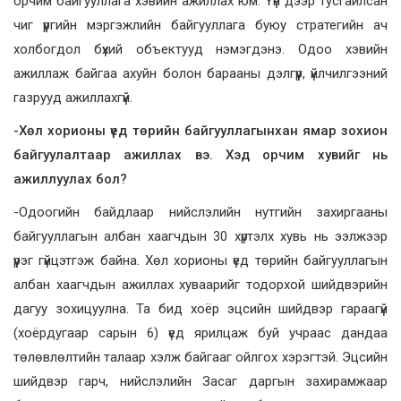
орчим байгууллага хэвийн ажиллах юм. Үүн дээр тусгайлсан
чиг үүргийн мэргэжлийн байгууллага буюу стратегийн ач
холбогдол бүхий объектууд нэмэгдэнэ. Одоо хэвийн
ажиллаж байгаа ахуйн болон барааны дэлгүүр, үйлчилгээний
газрууд ажиллахгүй.
-Хөл хорионы үед төрийн байгууллагынхан ямар зохион
байгуулалтаар ажиллах вэ. Хэд орчим хувийг нь
ажиллуулах бол?
-Одоогийн байдлаар нийслэлийн нутгийн захиргааны
байгууллагын албан хаагчдын 30 хүртэлх хувь нь ээлжээр
үүрэг гүйцэтгэж байна. Хөл хорионы үед төрийн байгууллагын
албан хаагчдын ажиллах хуваарийг тодорхой шийдвэрийн
дагуу зохицуулна. Та бид хоёр эцсийн шийдвэр гараагүй
(хоёрдугаар сарын 6) үед ярилцаж буй учраас дандаа
төлөвлөлтийн талаар хэлж байгааг ойлгох хэрэгтэй. Эцсийн
шийдвэр гарч, нийслэлийн Засаг даргын захирамжаар