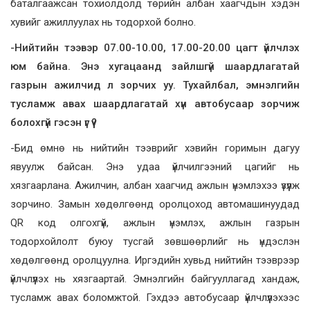
баталгаажсан тохиолдолд төрийн албан хаагчдын хэдэн
хувийг ажиллуулах нь тодорхой болно.
-Нийтийн тээвэр 07.00-10.00, 17.00-20.00 цагт үйлчлэх
юм байна. Энэ хугацаанд зайлшгүй шаардлагатай
газрын ажилчид л зорчих уу. Тухайлбал, эмнэлгийн
тусламж авах шаардлагатай хүн автобусаар зорчиж
болохгүй гэсэн үг үү?
-Бид өмнө нь нийтийн тээврийг хэвийн горимын дагуу
явуулж байсан. Энэ удаа үйлчилгээний цагийг нь
хязгаарлана. Ажилчин, албан хаагчид ажлын үнэмлэхээ үзүүлж
зорчино. Замын хөдөлгөөнд оролцоход автомашинуудад
QR код олгохгүй, ажлын үнэмлэх, ажлын газрын
тодорхойлолт буюу тусгай зөвшөөрлийг нь үндэслэн
хөдөлгөөнд оролцуулна. Иргэдийн хувьд нийтийн тээврээр
үйлчлүүлэх нь хязгаартай. Эмнэлгийн байгууллагад хандаж,
тусламж авах боломжтой. Гэхдээ автобусаар үйлчлүүлэхээс