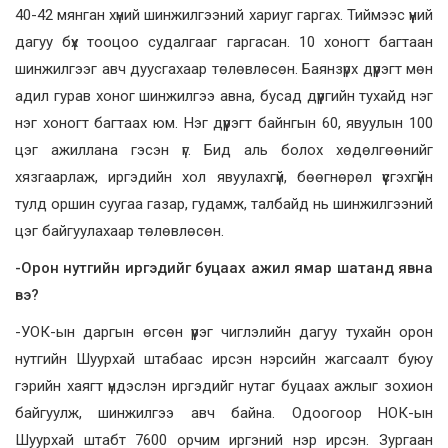
40-42 мянган хүний шинжилгээний хариуг гаргах. Тиймээс үүний
дагуу бүх тооцоо судалгааг гаргасан. 10 хоногт багтаан
шинжилгээг авч дуусгахаар төлөвлөсөн. Баянзүрх дүүрэгт мөн
адил гурав хоног шинжилгээ авна, бусад дүүргийн тухайд нэг
нэг хоногт багтаах юм. Нэг дүүрэгт байнгын 60, явуулын 100
цэг ажиллана гэсэн үг. Бид аль болох хөдөлгөөнийг
хязгаарлаж, иргэдийн хол явуулахгүй, бөөгнөрөл үүсгэхгүйн
тулд оршин суугаа газар, гудамж, талбайд нь шинжилгээний
цэг байгуулахаар төлөвлөсөн.
-Орон нутгийн иргэдийг буцаах ажил ямар шатанд явна
вэ?
-УОК-ын даргын өгсөн үүрэг чиглэлийн дагуу тухайн орон
нутгийн Шуурхай штабаас ирсэн нэрсийн жагсаалт буюу
гэрийн хаягт үндэслэн иргэдийг нутаг буцаах ажлыг зохион
байгуулж, шинжилгээ авч байна. Одоогоор НОК-ын
Шуурхай штабт 7600 орчим иргэний нэр ирсэн. Зургаан