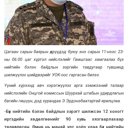
Цагаан сарын баярын өдрүүдэд буюу энэ сарын 11-нээс 23-
ны 06:00 цаг хүртэл нийслэлийг Гамшгаас хамгаалах бүх
нийтийн бэлэн байдлын зэргийн тавдугаар түвшинд
шилжүүлэх шийдвэрийг УОК-оос гаргасан билээ.
Үүний хүрээнд авч хэрэгжүүлэх арга хэмжээний талаар
нийслэлийн Онцгой комиссын Шуурхай штабын удирдлагын
багийн гишүүн, дэд хурандаа Э.Эрдэнэбаатартай ярилцлаа.
-Бүх нийтийн бэлэн байдлын зэрэгт шилжсэн 12 хоногт
иргэдийн хөдөлгөөнийг 90 хувь хязгаарлахаар
төлөвлөсөн. Өмнө нь манай улс хоёр удаа бүх нийтийн