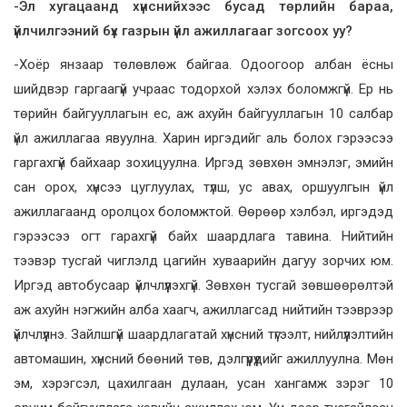
-Эл хугацаанд хүнснийхээс бусад төрлийн бараа,
үйлчилгээний бүх газрын үйл ажиллагааг зогсоох уу?
-Хоёр янзаар төлөвлөж байгаа. Одоогоор албан ёсны
шийдвэр гаргаагүй учраас тодорхой хэлэх боломжгүй. Ер нь
төрийн байгууллагын ес, аж ахуйн байгууллагын 10 салбар
үйл ажиллагаа явуулна. Харин иргэдийг аль болох гэрээсээ
гаргахгүй байхаар зохицуулна. Иргэд зөвхөн эмнэлэг, эмийн
сан орох, хүнсээ цуглуулах, түлш, ус авах, оршуулгын үйл
ажиллагаанд оролцох боломжтой. Өөрөөр хэлбэл, иргэдэд
гэрээсээ огт гарахгүй байх шаардлага тавина. Нийтийн
тээвэр тусгай чиглэлд цагийн хуваарийн дагуу зорчих юм.
Иргэд автобусаар үйлчлүүлэхгүй. Зөвхөн тусгай зөвшөөрөлтэй
аж ахуйн нэгжийн алба хаагч, ажиллагсад нийтийн тээврээр
үйлчлүүлнэ. Зайлшгүй шаардлагатай хүнсний түгээлт, нийлүүлэлтийн
автомашин, хүнсний бөөний төв, дэлгүүрүүдийг ажиллуулна. Мөн
эм, хэрэгсэл, цахилгаан дулаан, усан хангамж зэрэг 10