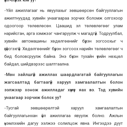
үйлчлүүлэх юм уу?
-Үйл ажиллагааг нь явуулахыг зөвшөөрсөн байгууллагын
ажилтнуудад хувийн унаагаараа зорчих боломж олгохоор
одоогоор төлөвлөсөн. Цаашид эл төлөвлөгөөг улам
нарийсган, арга хэмжээг чангаруулж ч магадгүй. Тодруулбал,
хувийн автомашины хөдөлгөөнийг бүрэн зогсоохыг ч
үгүйсгэхгүй. Хөдөлгөөнийг бүрэн зогсоох нарийн төлөвлөгөөг ч
бид боловсруулж байна. Энэ бүхэн тухайн үеийн нөхцөл
байдал, шийдвэрээс шалтгаална.
-Мөн зайлшгүй ажиллах шаардлагатай байгууллагын
жагсаалтад багтаагүй харуул хамгаалалтын болон
ээлжээр хонож ажилладаг хүмүүс яах вэ. Тэд хувийн
унаагаар зорчиж болох уу?
-Тусгай зөвшөөрөлтэй харуул хамгаалалтын
байгууллагынхан үйл ажиллагаа явуулж болно. Ажлын
үнэмлэхийн дагуу ээлжээ солилцож явна. Ингэхдээ дуут