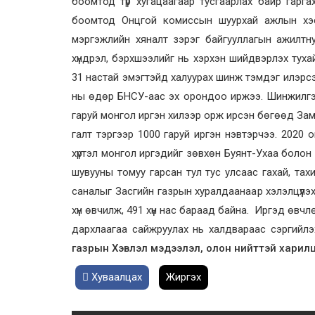
боомтод түр хугацаагаар тусгаарлах байр гаргах
боомтод Онцгой комиссын шуурхай ажлын хэс
мэргэжлийн хяналт зэрэг байгууллагын ажилтн
хүндрэл, бэрхшээлийг нь хэрхэн шийдвэрлэх тухай
31 настай эмэгтэйд халуурах шинж тэмдэг илэрс
ны өдөр БНСУ-аас эх орондоо иржээ. Шинжилгээн
гаруй монгол иргэн хилээр орж ирсэн бөгөөд За
галт тэргээр 1000 гаруй иргэн нэвтэрчээ. 2020
хүртэл монгол иргэдийг зөвхөн Буянт-Ухаа боло
шувууны томуу гарсан тул тус улсаас гахай, тах
саналыг Засгийн газрын хуралдаанаар хэлэлцүүлэх
хүн өвчилж, 491 хүн нас бараад байна. Иргэд өвчлөл
дархлаагаа сайжруулах нь халдвараас сэргийлэ
газрын Хэвлэл мэдээлэл, олон нийттэй харилц
Хуваалцах
Жиргэх