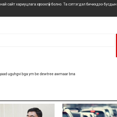
 сайт хариуцлага хүлээхгүй болно. Та сэтгэгдэл бичихдээ бусдын
agaad uguhgvi bga ym be dewtree awmaar bna