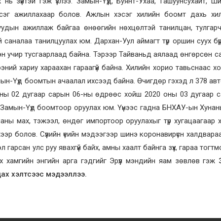
 нь зүйтэй гэж үзлээ. Замын-Үүд, Буянт-Ухаа, Гашуунсухайт, Ши
эг ажиллахаар болов. Ажлын хэсэг хилийн боомт дахь хил,
уудын ажиллаж байгаа өнөөгийн нөхцөлтэй танилцан, тулгар
 саналаа танилцуулах юм. Дархан-Уул аймагт түр оршин суух бүр
эн учир тусгаарлаад байна. Тэрээр Тайваньд аялаад өнгөрсөн с
ий хариу хараахан гараагүй байна. Хилийн хорио тавьснаас х
мын-Үүд боомтын ачаалал ихсээд байна. Өчигдөр гэхэд л 378 ав
 оны 02 дугаар сарын 06-ны өдрөөс хойш 2020 оны 03 дугаар 
н Замын-Үүд боомтоор оруулах юм. Үүнээс гадна БНХАУ-ын Хуна
ианы мах, тэжээл, өндөг импортоор оруулахыг түр хугацаагаар 
ээр болов. Сүүлийн үеийн мэдээгээр шинэ коронавирүсн халдвара
 гарсан улс руу явахгүй байх, амны хаалт байнга зүүх, гараа тогтм
х хамгийн энгийн арга гэдгийг Эрүүл мэндийн яам зөвлөв гэж
ах хэлтсээс мэдээллээ.