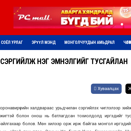
СОЁЛ УРЛАГ
ЭРҮҮЛ МЭНД
МОНГОЛЧУУДЫН АМЬДРАЛ
ЧӨЛӨ
 СЭРГИЙЛЖ НЭГ ЭМНЭЛГИЙГ ТУСГАЙЛАН
Хуваалцах
Ж
ронавирүсийн халдвараас урьдчилан сэргийлэх чиглэлээр хий
жигтэй болон онош нь батлагдсан тохиолдолд иргэдийг тус
байлгахаар болов. Мөн хилээр орж ирж байгаа монгол иргэдий