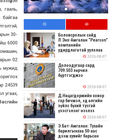
вээхүрэн
 гааль,
ч байгаа
тгэлтэй,
арын 30-
Боловсролын сайд
Л.Энх-Амгалан “Pearson”
ойш 6000
компанийн
удирдлагатай уулзлаа
томашин,
2026-08-07
сарын 02
Долоодугаар сард
нь мужид
709.503 зөрчил
бүртгэгджээ
хориглох
ар 24539
2026-08-07
ол угаах,
Д.Нацагдоржийн ховор
гар бичмэл, эд өлгийн
Засгийн
зүйлс бүхий тусгай
үзэсгэлэнг нээлээ
2026-08-07
Э.Бат-Амгалан: Тухайн
барилгынхаа 50-аас
дээш хувийг барьсан