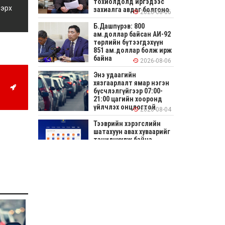
тохиолдолд иргэдээс
 эрх
захиалга авдаг болгоно
2026-08-06
Б.Дашпүрэв: 800
ам.доллар байсан АИ-92
төрлийн бүтээгдэхүүн
851 ам.доллар болж ирж
байна
2026-08-06
Энэ удаагийн
хязгаарлалт ямар нэгэн
бүсчлэлгүйгээр 07:00-
21:00 цагийн хооронд
үйлчлэх онцлогтой
2026-08-04
Тээврийн хэрэгслийн
шатахуун авах хуваарийг
танилцуулж байна
2026-08-04
СОНИРХОЛТОЙ: Ихэр
шар, цусан толботой
өндөг аюултай юу?
2026-08-04
Улсын заан