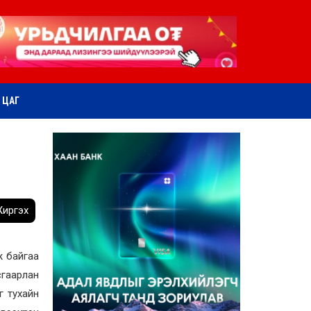
ӨТ ЦАГ
иргэх
ж байгаа
гаарлан
г тухайн