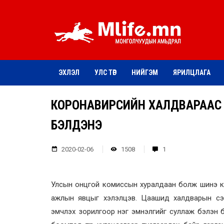
ЭХЛЭЛ
УЛС ТӨР
НИЙГЭМ
ЯРИЛЦЛАГА
КОРОНАВИРҮСИЙН ХАЛДВАРААС
БЭЛДЭНЭ
2020-02-06
1508
1
Улсын онцгой комиссын хуралдаан болж шинэ ко
ажлын явцыг хэлэлцэв. Цаашид халдварын сэ
эмчлэх зорилгоор нэг эмнэлгийг суллаж бэлэн 