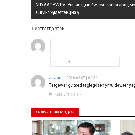
АНХААРУУЛГА: Уншигчдын бичсэн сэтгэгдэлд манай
ашгийг хүндэтгэн үзнэ үү.
1 сэтгэгдэлтэй
zochin
2020-02-07 | 04:24
•
Tetgewer gvitsed teglegdsen ymu dewter y
Хариулт бичих
ХОЛБООТОЙ МЭДЭЭ