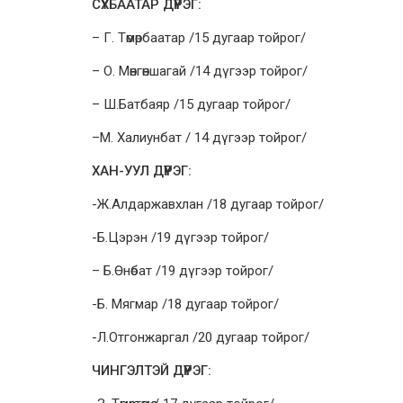
СҮХБААТАР ДҮҮРЭГ:
– Г. Төмөрбаатар /15 дугаар тойрог/
– О. Мөнгөншагай /14 дүгээр тойрог/
– Ш.Батбаяр /15 дугаар тойрог/
–М. Халиунбат / 14 дүгээр тойрог/
ХАН-УУЛ ДҮҮРЭГ:
-Ж.Алдаржавхлан /18 дугаар тойрог/
-Б.Цэрэн /19 дүгээр тойрог/
– Б.Өнөбат /19 дүгээр тойрог/
-Б. Мягмар /18 дугаар тойрог/
-Л.Отгонжаргал /20 дугаар тойрог/
ЧИНГЭЛТЭЙ ДҮҮРЭГ: