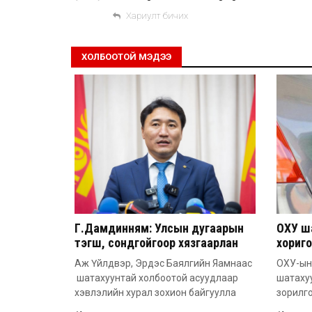
Хариулт бичих
ХОЛБООТОЙ МЭДЭЭ
Г.Дамдинням: Улсын дугаарын
ОХУ ш
тэгш, сондгойгоор хязгаарлан
хориго
шатахуун олгоно
хүртэл
Аж Үйлдвэр, Эрдэс Баялгийн Яамнаас
ОХУ-ын
шатахуунтай холбоотой асуудлаар
шатаху
хэвлэлийн хурал зохион байгуулла
зорилго