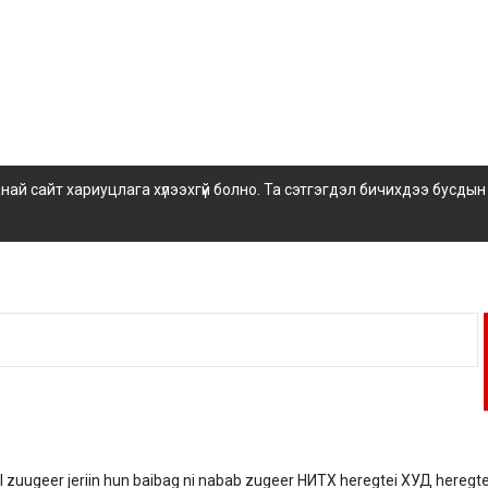
 сайт хариуцлага хүлээхгүй болно. Та сэтгэгдэл бичихдээ бусдын
bol zuugeer jeriin hun baibag ni nabab zugeer НИТХ heregtei ХУД heregte