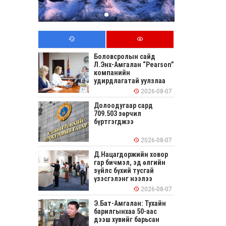
Боловсролын сайд
Л.Энх-Амгалан “Pearson”
компанийн
удирдлагатай уулзлаа
2026-08-07
Долоодугаар сард
709.503 зөрчил
бүртгэгджээ
2026-08-07
Д.Нацагдоржийн ховор
гар бичмэл, эд өлгийн
зүйлс бүхий тусгай
үзэсгэлэнг нээлээ
2026-08-07
Э.Бат-Амгалан: Тухайн
барилгынхаа 50-аас
дээш хувийг барьсан