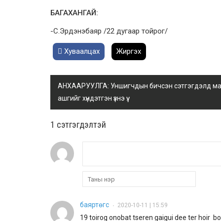
БАГАХАНГАЙ:
-С.Эрдэнэбаяр /22 дугаар тойрог/
Хуваалцах
Жиргэх
АНХААРУУЛГА: Уншигчдын бичсэн сэтгэгдэлд манай
ашгийг хүндэтгэн үзнэ үү.
1 сэтгэгдэлтэй
баяртөгс
2020-10-11 | 15:59
•
19 toirog onobat tseren gaigui dee ter hoir 