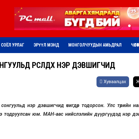
СОЁЛ УРЛАГ
ЭРҮҮЛ МЭНД
МОНГОЛЧУУДЫН АМЬДРАЛ
ЧӨЛӨ
ГУУЛЬД ӨРСӨЛДӨХ НЭР ДЭВШИГЧИД
Хуваалцах
Ж
н сонгуульд нэр дэвшигчид өчигдөр тодорсон. Улс төрийн н
ээ тодруулсан юм. МАН-аас нийслэлийн дүүргүүдэд нэр д