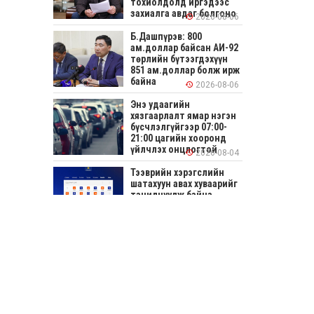
тохиолдолд иргэдээс
захиалга авдаг болгоно
2026-08-06
Б.Дашпүрэв: 800
ам.доллар байсан АИ-92
төрлийн бүтээгдэхүүн
851 ам.доллар болж ирж
байна
2026-08-06
Энэ удаагийн
хязгаарлалт ямар нэгэн
бүсчлэлгүйгээр 07:00-
21:00 цагийн хооронд
үйлчлэх онцлогтой
2026-08-04
Тээврийн хэрэгслийн
шатахуун авах хуваарийг
танилцуулж байна
2026-08-04
СОНИРХОЛТОЙ: Ихэр
шар, цусан толботой
өндөг аюултай юу?
2026-08-04
Улсын заан