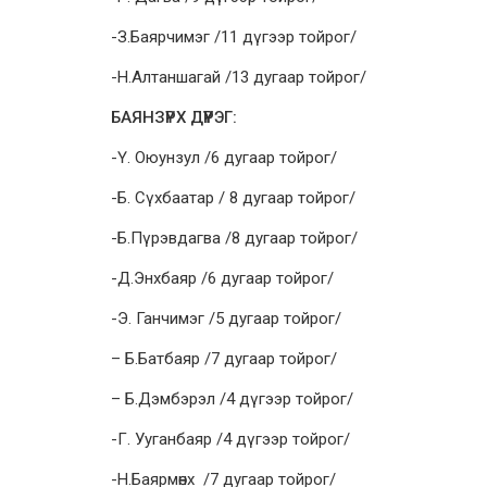
-З.Баярчимэг /11 дүгээр тойрог/
-Н.Алтаншагай /13 дугаар тойрог/
БАЯНЗҮРХ ДҮҮРЭГ:
-Ү. Оюунзул /6 дугаар тойрог/
-Б. Сүхбаатар / 8 дугаар тойрог/
-Б.Пүрэвдагва /8 дугаар тойрог/
-Д.Энхбаяр /6 дугаар тойрог/
-Э. Ганчимэг /5 дугаар тойрог/
– Б.Батбаяр /7 дугаар тойрог/
– Б.Дэмбэрэл /4 дүгээр тойрог/
-Г. Ууганбаяр /4 дүгээр тойрог/
-Н.Баярмөнх /7 дугаар тойрог/