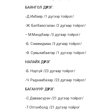
БАЯНГОЛ ДҮҮРЭГ:
-Д.Ихбаяр /1 дүгээр тойрог/
-Ж. Батбаясгалан /2 дугаар тойрог/
– М.Мэндбаяр /3 дугаар тойрог/
-Б. Сэмжидмаа /3 дугаар тойрог/
-Ө. Сумьяабаатар /1 дүгээр тойрог/
НАЛАЙХ ДҮҮРЭГ
-Б. Нэргүй /23 дугаар тойрог/
-Ч. Раднаабазар /23 дугаар тойрог/
БАГАНУУР ДҮҮРЭГ:
-С.Даваасүрэн /21 дүгээр тойрог/
-Т.Отгонболд /21 дүгээр тойрог