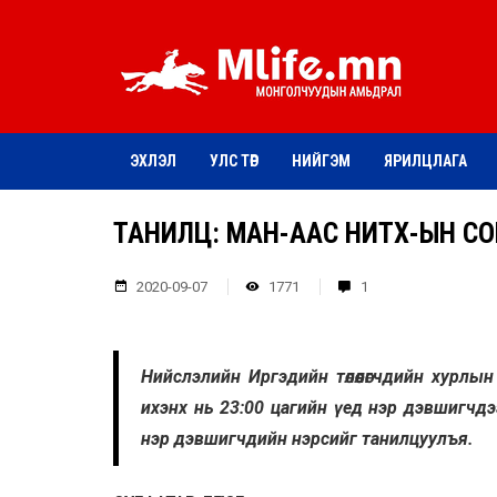
ЭХЛЭЛ
УЛС ТӨР
НИЙГЭМ
ЯРИЛЦЛАГА
ТАНИЛЦ: МАН-ААС НИТХ-ЫН СОН
2020-09-07
1771
1
Нийслэлийн Иргэдийн төлөөлөгчдийн хурлы
ихэнх нь 23:00 цагийн үед нэр дэвшигчд
нэр дэвшигчдийн нэрсийг танилцуулъя.