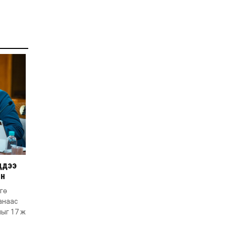
Орон нутгийн зам
ашигласны төлбөрийг
ирэх сарын 1-ээс эхлэн
5000 төгрөг болгож
нэмэгдүүлнэ
2026-07-22
НӨАТ-ын сугалааны
тохирлоос 5-30 сая
төгрөгийн нэг азтан
тодорчээ
2026-07-22
Н.Номтойбаяр: Энэ
жилийн баяр наадмыг
зохион байгуулахад 9.3
тэрбумыг зарцуулсан, 2
тэрбум төгрөгийн
орлого олсон
2026-07-21
Гурванбулаг, Баянбулаг
ддээ
сумдын нутагт тарвага
олноор хорогдож,
ын
тарваган тахлын
байгалийн голомт
гө
идэвхэжжээ
анаас
2026-07-21
лыг 17 ж
Увс аймагт 3.6,
Өвөрхангай аймагт 3.8