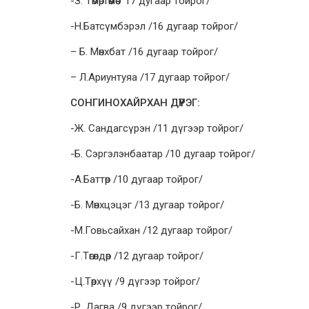
-З. Төмөртөөмөө / 17 дугаар тойрог/
-Н.Батсүмбэрэл /16 дугаар тойрог/
– Б. Мөнхбат /16 дугаар тойрог/
– Л.Ариунтуяа /17 дугаар тойрог/
СОНГИНОХАЙРХАН ДҮҮРЭГ:
-Ж. Сандагсүрэн /11 дүгээр тойрог/
-Б. Сэргэлэнбаатар /10 дугаар тойрог/
-А.Баттөр /10 дугаар тойрог/
-Б. Мөнхцэцэг /13 дугаар тойрог/
-М.Говьсайхан /12 дугаар тойрог/
-Г.Төгөлдөр /12 дугаар тойрог/
-Ц.Төрхүү /9 дүгээр тойрог/
-Р. Дагва /9 дүгээр тойрог/