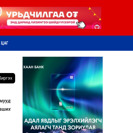
ӨТ ЦАГ
иргэх
амууд
эвших