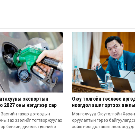
атахууны экспортын
Оюу толгойн төслөөс иргэ
о 2027 оны нэгдүгээр сар
ноогдол ашиг хүртээх ажл
 сунгажээ
хэсэг байгуулжээ
 Засгийн газар дотоодын
Монголчууд Оюутолгойн Хөрөн
уны зах зээлийг тогтворжуулах
оруулалтын гэрээ байгуулагдс
ор бензин, дизель түлшний э
хойш ноогдол ашиг авах асууд