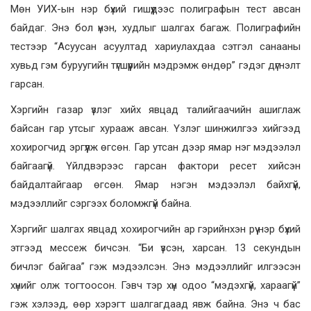
Мөн УИХ-ын нэр бүхий гишүүдээс полиграфын тест авсан
байдаг. Энэ бол үнэн, худлыг шалгах багаж. Полиграфийн
тестээр “Асуусан асуултад хариулахдаа сэтгэл санааны
хувьд гэм буруугийн түгшүүрийн мэдрэмж өндөр” гэдэг дүгнэлт
гарсан.
Хэргийн газар үзлэг хийх явцад талийгаачийн ашиглаж
байсан гар утсыг хурааж авсан. Үзлэг шинжилгээ хийгээд
хохирогчид эргүүлж өгсөн. Гар утсан дээр ямар нэг мэдээлэл
байгаагүй. Үйлдвэрээс гарсан фактори ресет хийсэн
байдалтайгаар өгсөн. Ямар нэгэн мэдээлэл байхгүй,
мэдээллийг сэргээх боломжгүй байна.
Хэргийг шалгах явцад хохирогчийн ар гэрийнхэн рүү нэр бүхий
этгээд мессеж бичсэн. “Би үзсэн, харсан. 13 секундын
бичлэг байгаа” гэж мэдээлсэн. Энэ мэдээллийг илгээсэн
хүнийг олж тогтоосон. Гэвч тэр хүн одоо “мэдэхгүй, хараагүй”
гэж хэлээд, өөр хэрэгт шалгагдаад явж байна. Энэ ч бас