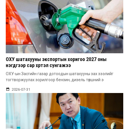
ОХУ шатахууны экспортын хоригоо 2027 оны
нэгдүгээр сар хүртэл сунгажээ
ОХУ-ын Засгийн газар дотоодын шатахууны зах зээлийг
тогтворжуулах зорилгоор бензин, дизель түлшний э
2026-07-31