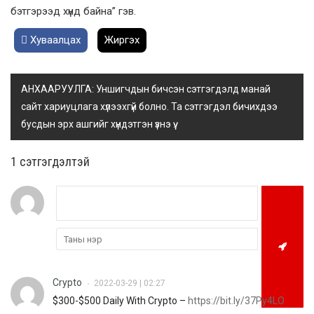
бэтгэрээд хүнд байна” гэв.
Хуваалцах
Жиргэх
АНХААРУУЛГА: Уншигчдын бичсэн сэтгэгдэлд манай
сайт хариуцлага хүлээхгүй болно. Та сэтгэгдэл бичихдээ
бусдын эрх ашгийг хүндэтгэн үзнэ үү.
1 сэтгэгдэлтэй
Crypto
2022-03-29 | 02:27
•
$300-$500 Daily With Crypto –
https://bit.ly/37Py4LO