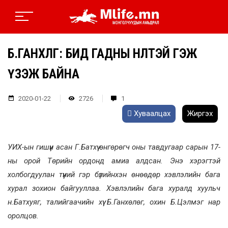
Б.ГАНХӨЛӨГ: БИД ГАДНЫ НӨЛӨӨТЭЙ ГЭЖ
ҮЗЭЖ БАЙНА
2020-01-22
2726
1
Хуваалцах
Жиргэх
УИХ-ын гишүүн асан Г.Батхүү өнгөрөгч оны тавдугаар сарын 17-
ны орой Төрийн ордонд амиа алдсан. Энэ хэрэгтэй
холбогдуулан түүний гэр бүлийнхэн өнөөдөр хэвлэлийн бага
хурал зохион байгууллаа. Хэвлэлийн бага хуралд хуульч
н.Батхуяг, талийгаачийн хүү Б.Ганхөлөг, охин Б.Цэлмэг нар
оролцов.