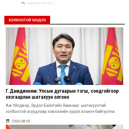
Хариулт бичих
ХОЛБООТОЙ МЭДЭЭ
Г.Дамдинням: Улсын дугаарын тэгш, сондгойгоор
хязгаарлан шатахуун олгоно
Аж Үйлдвэр, Эрдэс Баялгийн Яамнаас шатахуунтай
холбоотой асуудлаар хэвлэлийн хурал зохион байгуулла
2026-08-03