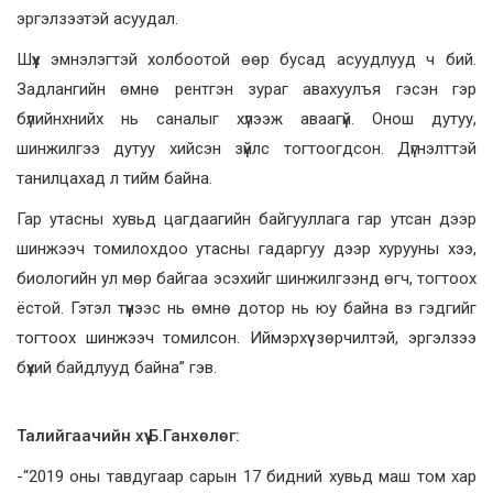
эргэлзээтэй асуудал.
Шүүх эмнэлэгтэй холбоотой өөр бусад асуудлууд ч бий.
Задлангийн өмнө рентгэн зураг авахуулъя гэсэн гэр
бүлийнхнийх нь саналыг хүлээж аваагүй. Онош дутуу,
шинжилгээ дутуу хийсэн зүйлс тогтоогдсон. Дүгнэлттэй
танилцахад л тийм байна.
Гар утасны хувьд цагдаагийн байгууллага гар утсан дээр
шинжээч томилохдоо утасны гадаргуу дээр хурууны хээ,
биологийн ул мөр байгаа эсэхийг шинжилгээнд өгч, тогтоох
ёстой. Гэтэл түүнээс нь өмнө дотор нь юу байна вэ гэдгийг
тогтоох шинжээч томилсон. Иймэрхүү зөрчилтэй, эргэлзээ
бүхий байдлууд байна” гэв.
Талийгаачийн хүү Б.Ганхөлөг:
-“2019 оны тавдугаар сарын 17 бидний хувьд маш том хар