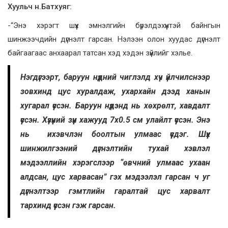
Хуульч н.Батхуяг:
-“Энэ хэрэгт шүүх эмнэлгийн бүрэлдэхүүнтэй байнгын
шинжээчдийн дүгнэлт гарсан. Нэлээн олон хуудас дүгнэлт
байгаагаас анхаарал татсан хэд хэдэн зүйлийг хэлье.
Нэгдүгээрт, баруун нүдний чиглэлд хүч үйлчилснээр
зовхинд цус хуралдаж, ухархайн дээд ханын
хугарал үүссэн. Баруун нүдэнд нь хөхрөлт, хавдалт
үүссэн. Хүзүүний зүүн хажууд 7х0.5 см улайлт үүссэн. Энэ
нь ихэвчлэн боолтын улмаас үүсдэг. Шүүх
шинжилгээний дүгнэлтийн тухай хэвлэл
мэдээллийн хэрэгслээр “өвчний улмаас ухаан
алдсан, цус харвасан” гэх мэдээлэл гарсан ч уг
дүгнэлтээр гэмтлийн гаралтай цус харвалт
тархинд үүссэн гэж гарсан.