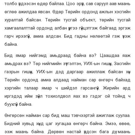
толбо үлдээсэн өдөр байлаа. Цоо эрүүл, сав саруул аав маань
өглөө ажилдаа явсан. Өдөр Төрийн ордонд ажлын хэсгийн
хуралтай байсан. Төрийн тусгай объект, төрийн тусгай
хамгаалалттай ордонд албан үүргээ гүйцэтгэж байгаад эргэж
гарч ирээгүй, амиа алдсан. Бид гадны нөлөөтэй гэж үзэж
байна.
Бид ямар нийгэмд амьдраад байна вэ? Цаашдаа яаж
амьдрах вэ? Төр нийгмийн зүтгэлтэн, УИХ-ын гишүүн, Засгийн
газрын гишүүн, УИХ-ын дэд даргаар ажиллаж байсан хүн
Төрийн ордонд амиа алдаад найман сар өнгөрч байхад
хэргийн талаар ямар ч шийдэл гарсангүй. Жирийн ард
иргэдэд ийм зүйл тохиолдвол яах вэ гэдэг ой тойнд ч
буухгүй байна.
Өнгөрсөн найман сар бид маш тэвчээртэй ажиглаж суулаа.
Бидний хувьд хүнд цаг хугацаа өнгөрч байна. Эмээ, өвөө,
ээж маань байна. Дөрвөн настай үлдсэн бага дүү маань