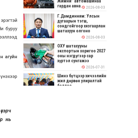
Жимни” автомашинаа
гардан авна
2026-08-03
Г.Дамдинням: Улсын
эрэгтэй
дугаарын тэгш,
сондгойгоор хязгаарлан
и буруу
шатахуун олгоно
чээллээд
2026-08-03
ОХУ шатахууны
экспортын хоригоо 2027
оны нэгдүгээр сар
н агуйн
хүртэл сунгажээ
2026-07-31
Шинэ бүтцээр хичээлийн
 үнэхээр
жил дөрвөн улиралтай
боллоо
2026-07-28
Нийслэлийн хэмжээнд
үсэрч
өнгөрсөн долоо хоногт
гал түймрийн 35
Ер нь
дуудлага бүртгэгджээ
2026-07-27
Оюу толгойн төслөөс