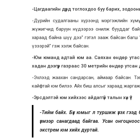
-Цагдаагийн дүрд тоглохдоо буу барих, зодоо
-Дүрийн судалгааны хүрээнд мэргэжлийн хүмү
жүжигчид баруун нүдээрээ онилж бууддаг байс
хараад байна шүү дээ” гэтэл зааж байсан багш 
үзээрэй” гэж хэлж байсан.
-Юм юманд адтай юм аа. Саяхан өндөр утасн
хадан дээгүүр газраас 30 метрийн өндөр утса
-Эхлээд жаахан сандарсан, аймаар байсан. Тэг
кайфтай юм билээ. Айх биш алсыг хараад жаргаж
-Эрсдэлтэй юм хийхээс айдаггүй талын хүн үү?
-Тийм байх. Бүх юмыг л туршиж үзэх гээд б
үзмээр санагдаад байгаа. Усан онгоцноос
экстрем юм хийх дуртай.