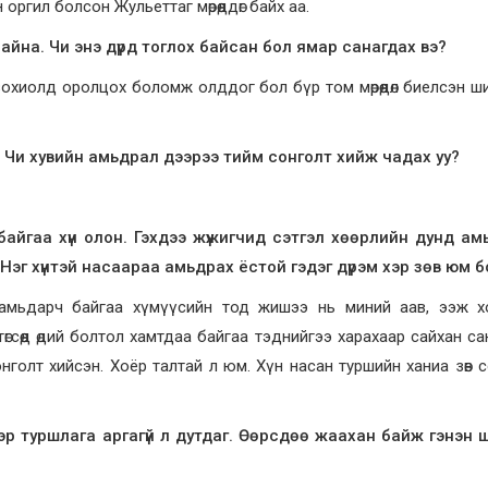
ргил болсон Жульеттаг мөрөөддөг байх аа.
байна. Чи энэ дүрд тоглох байсан бол ямар санагдах вэ?
зохиолд оролцох боломж олддог бол бүр том мөрөөдөл биелсэн ш
 Чи хувийн амьдрал дээрээ тийм сонголт хийж чадах уу?
байгаа хүн олон. Гэхдээ жүжигчид сэтгэл хөөрлийн дунд ам
. Нэг хүнтэй насаараа амьдрах ёстой гэдэг дүрэм хэр зөв юм б
 амьдарч байгаа хүмүүсийн тод жишээ нь миний аав, ээж хо
өгсөөд өдий болтол хамтдаа байгаа тэднийгээ харахаар сайхан са
сонголт хийсэн. Хоёр талтай л юм. Хүн насан туршийн ханиа зөв 
эр туршлага аргагүй л дутдаг. Өөрсдөө жаахан байж гэнэн 