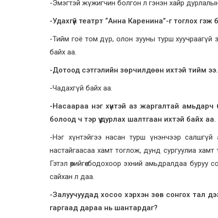
-Эмэгтэй жүжигчин болгон л гэнэн хайр дурлалын о
-Удахгүй театрт “Анна Каренина”-г тоглох гэж 
-Тийм гоё том дүр, олон зууны турш хуучраагүй 
байх аа.
-Дотоод сэтгэлийн зөрчилдөөн ихтэй тийм ээ.
-Чадахгүй байх аа.
-Насаараа нэг хүнтэй аз жаргалтай амьдарч 
болоод ч тэр үү дурлах шалтгаан ихтэй байх аа
-Нэг хүнтэйгээ насан турш үнэнчээр салшгүй
настайгаасаа хамт тоглож, дунд сургуулиа хамт т
Гэтэл өөрийгөө бодохоор эхний амьдралдаа буруу 
сайхан л даа.
-Залуучуудад хосоо хэрхэн зөв сонгох тал дэ
гаргаад дараа нь шантардаг?