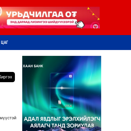
ӨТ ЦАГ
иргэх
мүүстэй