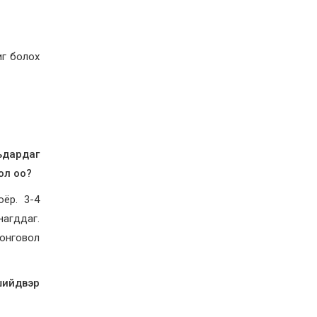
ирэх сарын 1-ээс эхлэн
5000 төгрөг болгож
нэмэгдүүлнэ
2026-07-22
НӨАТ-ын сугалааны
иг болох
тохирлоос 5-30 сая
төгрөгийн нэг азтан
тодорчээ
2026-07-22
Н.Номтойбаяр: Энэ
жилийн баяр наадмыг
зохион байгуулахад 9.3
тэрбумыг зарцуулсан, 2
ьдардаг
тэрбум төгрөгийн
орлого олсон
ол оо?
2026-07-21
Гурванбулаг, Баянбулаг
ёр. 3-4
сумдын нутагт тарвага
нагддаг.
олноор хорогдож,
тарваган тахлын
сонговол
байгалийн голомт
идэвхэжжээ
2026-07-21
Увс аймагт 3.6,
шийдвэр
Өвөрхангай аймагт 3.8
магнитудын хүчтэй
газар хөдлөлт болжээ