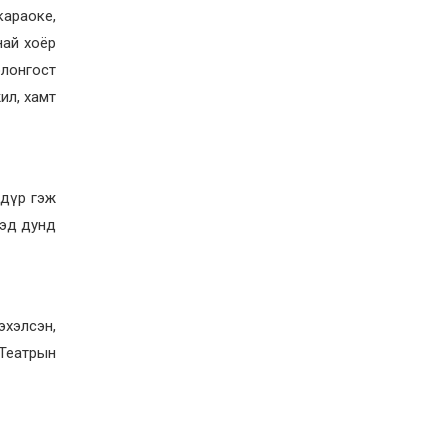
2026-07-23
караоке,
Дүүжин замын тээвэр
най хоёр
энэ оны 12 дугаар сард
ашиглалтад бүрэн орно
олонгост
ил, хамт
2026-07-23
Говьсүмбэр, Төв,
Өмнөговийн наадмын
түрүү, үзүүрийн
бөхчүүдээс допинг
илэрчээ
2026-07-22
л дүр гэж
Ховд аймагт тарваган
лээд дунд
тахал өвчний сэжигтэй
тохиолдол бүртгэгджээ
2026-07-22
Ерөнхийлөгчийн
эхэлсэн,
санаачилгаар Олон улс
 Театрын
судлалын хүрээлэн
байгуулна
2026-07-22
Орон нутгийн зам
ашигласны төлбөрийг