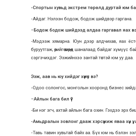
-Спортын хувьд экстрем төрөлд дуртай юм бай
-Айдаг. Нэлээн бодож, бодож шийдвэр гаргана.
–
Бодож бодож шийдээд алдаа гаргавал яах в
-Мэдээж хямарна. Юун дээр алдчихав, яах ёст
буруутгаж, өөрийгөө өмөөрөөд шаналаад байдаг хүмүү
сэргэчихдэг. Ээжийнхээ зантай төстэй юм уу даа.
Ээж, аав нь юу хийдэг хүмүүс вэ?
-Одоо солонгос, монголын хооронд бизнес хийдэ
–
Айлын бага бил үү?
-Би нэг эгч, ахтай айлын бага охин. Гэхдээ эрх б
-Амьдралын зовлонг дааж хэрсүүжиж яваа хүн үү,
-Тавь тавин хувьтай байх аа. Бүх юм нь бэлэн зэл