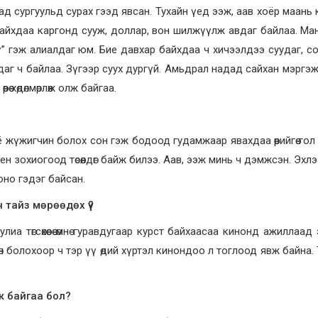
гаад сургуульд сурах гээд явсан. Тухайн үед ээж, аав хоёр маань 
айхдаа каргонд сууж, доллар, вон шилжүүлж авдаг байлаа. Ма
ү” гэж алиалдаг юм. Бие давхар байхдаа ч хичээлдээ суудаг, с
аг ч байлаа. Зүгээр суух дургүй. Амьдрал надад сайхан мэргэж
өө хөдөлмөрлөж олж байгаа.
м гоё жүжигчин болох сон гэж бодоод гудамжаар явахдаа өөрийгөө го
сцен зохиогоод төсөөлдөг байж билээ. Аав, ээж минь ч дэмжсэн. Эх
гоно гэдэг байсан.
тайз мөрөөдөх үү?
а төгсөхөөсөө өмнө гуравдугаар курст байхаасаа кинонд ажиллаад 
өн болохоор ч тэр үү өдий хүртэл кинондоо л тоглоод явж байна.
ж байгаа бол?