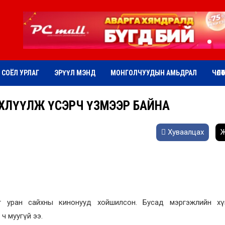
СОЁЛ УРЛАГ
ЭРҮҮЛ МЭНД
МОНГОЛЧУУДЫН АМЬДРАЛ
ЧӨЛӨ
СӨӨ БЭХЛҮҮЛЖ ҮСЭРЧ ҮЗМЭЭР БАЙНА
Хуваалцах
Ж
нгит уран сайхны кинонууд хойшилсон. Бусад мэргэжлийн хү
ч муугүй ээ.