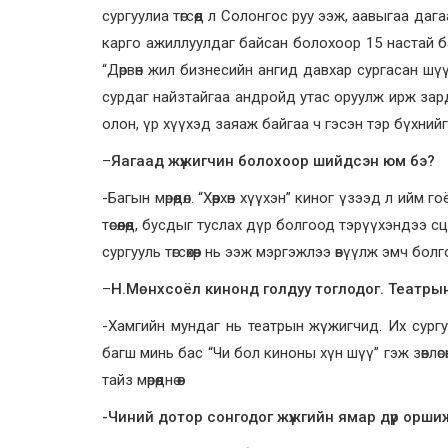
сургуулиа төгсөөд л Солонгос руу ээж, аавыгаа да
карго ажиллуулдаг байсан болохоор 15 настай б
“Дөрвөн жил бизнесийн ангид давхар сургасан шү
сурдаг найзтайгаа андройд утас оруулж ирж зард
олон, үр хүүхэд заяаж байгаа ч гэсэн тэр бүхнийг өөр
–
Яагаад жүжигчин болохоор шийдсэн юм бэ?
-Багын мөрөөдөл. “Хөөрхөн хүүхэн” киног үзээд л ий
төсөөлөөд, бусдыг туслах дүр болгоод тэрүүхэндээ 
сургууль төгсөхөөр нь ээж мэргэжлээ өвүүлж эмч бол
–
Н.Мөнхсоёл кинонд голдуу тоглодог. Театрын 
-Хамгийн мундаг нь театрын жүжигчид. Их сургуули
багш минь бас “Чи бол киноны хүн шүү” гэж зөвлөс
тайз мөрөөднө өө.
-Чиний дотор сонгодог жүжгийн ямар дүр орши