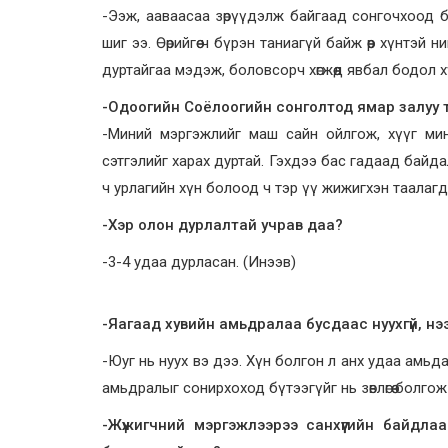
-Ээж, ааваасаа зөрүүдэлж байгаад сонгочхоод б
шиг ээ. Өөрийгөө ч бүрэн таниагүй байж өөр хүнтэй 
дуртайгаа мэдэж, боловсорч хөгжөөд явбал бодол хү
-Одоогийн Соёлоогийн сонголтод ямар залуу 
-Миний мэргэжлийг маш сайн ойлгож, хүүг минь
сэтгэлийг харах дуртай. Гэхдээ бас гадаад байдал
ч урлагийн хүн болоод ч тэр үү жижигхэн таалаг
-Хэр олон дурлалтай учрав даа?
-3-4 удаа дурласан. (Инээв)
-Яагаад хувийн амьдралаа бусдаас нуухгүй, н
-Юуг нь нуух вэ дээ. Хүн болгон л анх удаа амьд
амьдралыг сонирхоход бүтээгүйг нь зөвлөгөө болго
-Жүжигчний мэргэжлээрээ санхүүгийн байдл