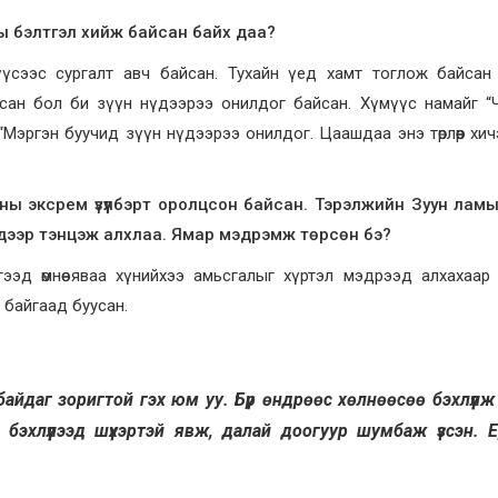
ны бэлтгэл хийж байсан байх даа?
үсээс сургалт авч байсан. Тухайн үед хамт тоглож байсан 
ан бол би зүүн нүдээрээ онилдог байсан. Хүмүүс намайг “Ч
“Мэргэн буучид зүүн нүдээрээ онилдог. Цаашдаа энэ төрлөөр хи
ы эксрем үзүүлбэрт оролцсон байсан. Тэрэлжийн Зуун ламы
н дээр тэнцэж алхлаа. Ямар мэдрэмж төрсөн бэ?
ээд өмнөө яваа хүнийхээ амьсгалыг хүртэл мэдрээд алхахаар
 байгаад буусан.
айдаг зоригтой гэх юм уу. Бүр өндрөөс хөлнөөсөө бэхлүүлж 
 бэхлүүлээд шүхэртэй явж, далай доогуур шумбаж үзсэн. 