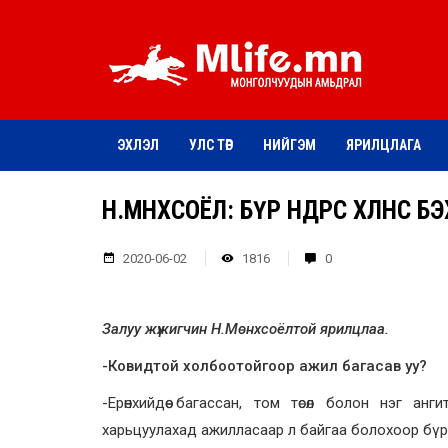
ЭХЛЭЛ
УЛС ТӨР
НИЙГЭМ
ЯРИЛЦЛАГА
Н.МӨНХСОЁЛ: БҮР ӨНДРӨӨС ХӨЛНӨӨ
2020-06-02
1816
0
Залуу жүжигчин Н.Мөнхсоёлтой ярилцлаа.
-Ковидтой холбоотойгоор ажил багасав уу?
-Ерөнхийдөө багассан, том төсөл болон нэг а
харьцуулахад ажилласаар л байгаа болохоор бүр 