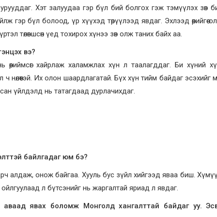
урууддаг. Хэт залуудаа гэр бүл бий болгох гэж тэмүүлэх зөв 
нийлж гэр бүл болоод, үр хүүхэд төрүүлээд явдаг. Эхлээд өөрийгөө 
ртэл төлөвшсөн үед тохирох хүнээ зөв олж таних байх аа.
тэнцэх вэ?
 өөриймсөг хайрлаж халамжлах хүн л таалагддаг. Би хүний х
 ч нөлөөтэй. Их олон шаардлагатай. Бүх хүн тийм байдаг эсэхийг 
дсан үйлдэлд нь татагдаад дурлачихдаг.
ээлттэй байлгадаг юм бэ?
арч алдаж, онож байгаа. Хууль бус зүйл хийгээд яваа биш. Хүмү
ж ойлгуулаад л бүтсэнийг нь жаргалтай яриад л явдаг.
аа аваад явах боломж Монголд хангалттай байдаг уу. Эс