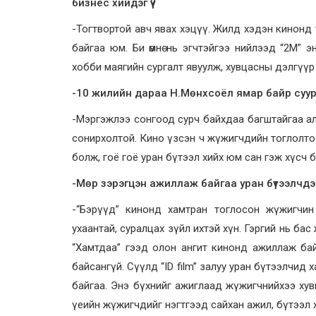
бизнес хийдэг үү?
-Тогтвортой авч явах хэцүү. Жилд хэдэн кинонд 
байгаа юм. Би өмнө нь эгчтэйгээ нийлээд “2М” 
хобби маягийн сургалт явуулж, хувцасны дэлгүүр
-10 жилийн дараа Н.Мөнхсоёл ямар байр суурь
-Мэргэжлээ сонгоод сурч байхдаа багштайгаа ал
сонирхолтой. Кино үзсэн ч жүжигчдийн тоглолтоо
болж, гоё гоё уран бүтээл хийх юм сан гэж хүсч б
-Мөр зэрэгцэн ажиллаж байгаа уран бүтээлчдээ
-“Бэрүүд” кинонд хамтран тоглосон жүжигчин
ухаантай, суралцах зүйл ихтэй хүн. Гэргий нь ба
“Хамтдаа” гээд олон ангит кинонд ажиллаж байса
байсангүй. Сүүлд “ID film” залуу уран бүтээлчид
байгаа. Энэ бүхнийг ажиглаад жүжигчнийхээ хувьд зү
үеийн жүжигчдийг нэгтгээд сайхан ажил, бүтээл 