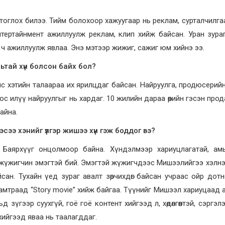
тоглох билээ. Тийм болохоор хажуугаар нь реклам, сурталчилга
энтертайнмент ажиллуулж реклам, клип хийж байсан. Уран зура
 ч ажиллуулж явлаа. Энэ мэтээр жижиг, сажиг юм хийнэ ээ.
тай хүн болсон байх бол?
с хэтийн талаараа их ярилцдаг байсан. Найруулга, продюсерий
с илүү найруулгыг нь хардаг. 10 жилийн дараа өөрийн гэсэн про
айна.
сээ хэнийг үлгэр жишээ хүн гэж боддог вэ?
 Баярхүүг онцолмоор байна. Хүндэлмээр хариуцлагатай, ам
с жүжигчин эмэгтэй бий. Эмэгтэй жүжигчдээс Мишээлийгээ хэлнэ.
н. Тухайн үед зураг авалт зөрчихдөг байсан учраас ойр дотно 
 хамтраад “Story movie” хийж байгаа. Түүнийг Мишээл хариуцаад
гээр суухгүй, гоё гоё контент хийгээд л, хөдөлгөөнтэй, сэргэлэн, 
хийгээд яваа нь таалагддаг.