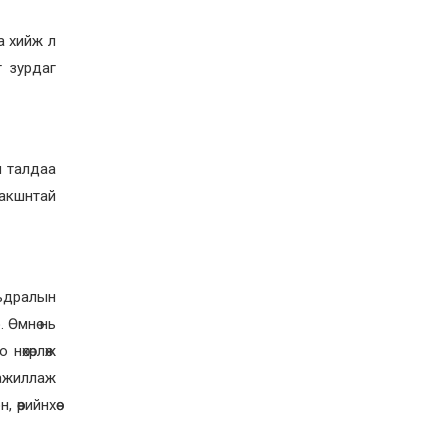
аймаг, 9 дүүргийн төв
талбай дээр LED
а хийж л
дэлгэцээр шууд
дамжуулна
2026-07-07
г зурдаг
Таван нам, эвсэлд улсын
төсвөөс 6.6 тэрбум
төгрөгийн санхүүжилт
олгоно
2026-07-07
н талдаа
Вьетнам улсын Морьт
дакшнтай
цагдаагийн албанд
амжилттай үүрэг
гүйцэтгэсэн 20 монгол
адууг эх оронд нь
авчирлаа
2026-07-07
ьдралын
Ц.Магалжав: Н.Өсөхбаяр,
М.Бадарч нарыг энэ
 Өмнө нь
жилийн баяр наадмаар
барилдуулахгүй
нөхөрлөж
2026-07-06
 ажиллаж
өөрийнхөө