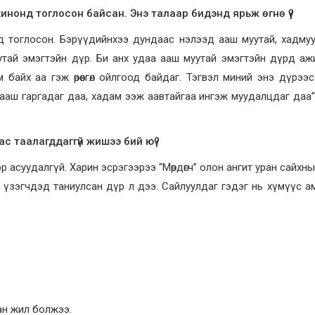
 кинонд тоглосон байсан. Энэ талаар бидэнд ярьж өгнө үү?
д тоглосон. Бэрүүдийнхээ дундаас нэлээд ааш муутай, хадму
муутай эмэгтэйн дүр. Би анх удаа ааш муутай эмэгтэйн дүрд аж
байх аа гэж өрөөсгөл ойлгоод байдаг. Тэгвэл миний энэ дүрээс
ай ааш гаргадаг даа, хадам ээж аавтайгаа ингэж муудалцдаг даа”
ас таалагддаггүй жишээ бий юү?
р асуудалгүй. Харин эсрэгээрээ “Мөрдөгч” олон ангит уран сайхн
г үзэгчдэд таниулсан дүр л дээ. Сайлуулдаг гэдэг нь хүмүүс а
ан жил болжээ.