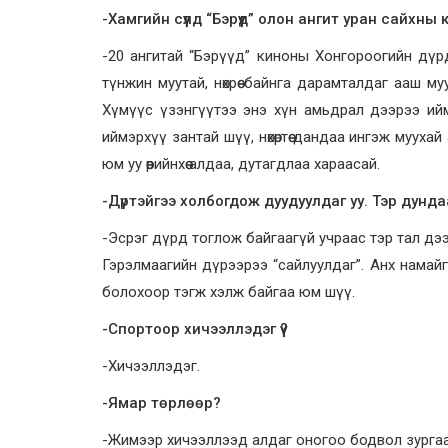
-Хамгийн сүүлд “Бэрүүд” олон ангит уран сайхны
-20 ангитай “Бэрүүд” киноны Хонгороогийн дүр
түнжин муутай, нөхрөө байнга дарамталдаг ааш 
Хүмүүс үзэнгүүтээ энэ хүн амьдрал дээрээ ийм 
иймэрхүү зантай шүү, нөхөртөө дандаа ингэж муух
юм уу өөрийнхөө алдаа, дутагдлаа хараасай.
-Дүртэйгээ холбогдож дуудуулдаг уу. Тэр дунда
-Эсрэг дүрд тоглож байгаагүй учраас тэр тал дээ
Гэрэлмаагийн дүрээрээ “сайлуулдаг”. Анх намай
болохоор тэгж хэлж байгаа юм шүү.
-Спортоор хичээллэдэг үү?
-Хичээллэдэг.
-Ямар төрлөөр?
-Жимээр хичээллээд алдаг оногоо бодвол зурга