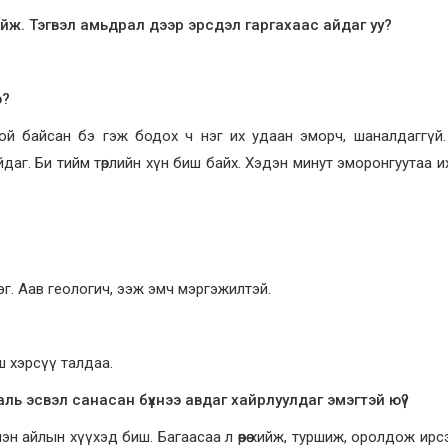
ж. Тэгвэл амьдрал дээр эрсдэл гаргахаас айдаг уу?
э?
ой байсан бэ гэж бодох ч нэг их удаан эморч, шаналдаггүй
с байдаг. Би тийм төрлийн хүн биш байх. Хэдэн минут эморонгуутаа 
г. Аав геологич, ээж эмч мэргэжилтэй.
иш хэрсүү талдаа.
 аль эсвэл санасан бүхнээ авдаг хайрлуулдаг эмэгтэй юү?
эн айлын хүүхэд биш. Багаасаа л өөрөө хийж, туршиж, оролдож ирс