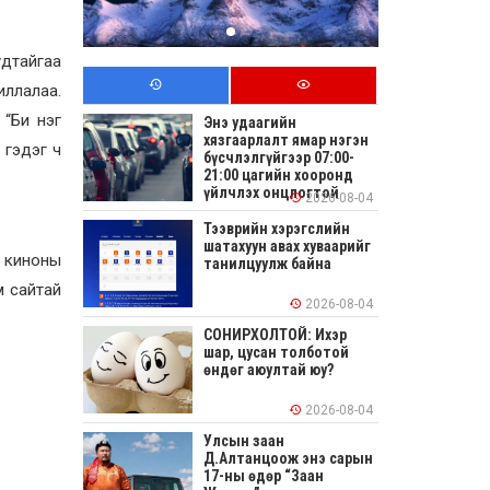
удтайгаа
иллалаа.
 “Би нэг
Энэ удаагийн
хязгаарлалт ямар нэгэн
 гэдэг ч
бүсчлэлгүйгээр 07:00-
21:00 цагийн хооронд
үйлчлэх онцлогтой
2026-08-04
Тээврийн хэрэгслийн
шатахуун авах хуваарийг
ы киноны
танилцуулж байна
м сайтай
2026-08-04
СОНИРХОЛТОЙ: Ихэр
шар, цусан толботой
өндөг аюултай юу?
2026-08-04
Улсын заан
Д.Алтанцоож энэ сарын
17-ны өдөр “Заан