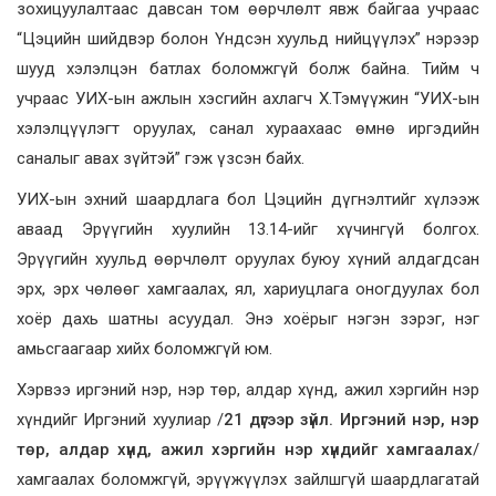
зохицуулалтаас давсан том өөрчлөлт явж байгаа учраас
“Цэцийн шийдвэр болон Үндсэн хуульд нийцүүлэх” нэрээр
шууд хэлэлцэн батлах боломжгүй болж байна. Тийм ч
учраас УИХ-ын ажлын хэсгийн ахлагч Х.Тэмүүжин “УИХ-ын
хэлэлцүүлэгт оруулах, санал хураахаас өмнө иргэдийн
саналыг авах зүйтэй” гэж үзсэн байх.
УИХ-ын эхний шаардлага бол Цэцийн дүгнэлтийг хүлээж
аваад Эрүүгийн хуулийн 13.14-ийг хүчингүй болгох.
Эрүүгийн хуульд өөрчлөлт оруулах буюу хүний алдагдсан
эрх, эрх чөлөөг хамгаалах, ял, хариуцлага оногдуулах бол
хоёр дахь шатны асуудал. Энэ хоёрыг нэгэн зэрэг, нэг
амьсгаагаар хийх боломжгүй юм.
Хэрвээ иргэний нэр, нэр төр, алдар хүнд, ажил хэргийн нэр
хүндийг
Иргэний хуулиар /
21 дүгээр зүйл. Иргэний нэр, нэр
төр, алдар хүнд, ажил хэргийн нэр хүндийг хамгаалах
/
хамгаалах боломжгүй, эрүүжүүлэх зайлшгүй шаардлагатай