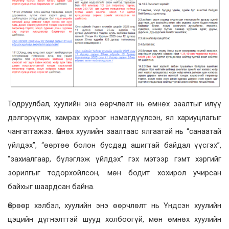
Тодруулбал, хуулийн энэ өөрчлөлт нь өмнөх заалтыг илүү
дэлгэрүүлж, хамрах хүрээг нэмэгдүүлсэн, ял хариуцлагыг
чангатгажээ. Өмнөх хуулийн заалтаас ялгаатай нь “санаатай
үйлдэх”, “өөртөө болон бусдад ашигтай байдал үүсгэх”,
“захиалгаар, бүлэглэж үйлдэх” гэх мэтээр гэмт хэргийг
зорилгыг тодорхойлсон, мөн бодит хохирол учирсан
байхыг шаардсан байна.
Өөрөөр хэлбэл, хуулийн энэ өөрчлөлт нь Үндсэн хуулийн
цэцийн дүгнэлттэй шууд холбоогүй, мөн өмнөх хуулийн