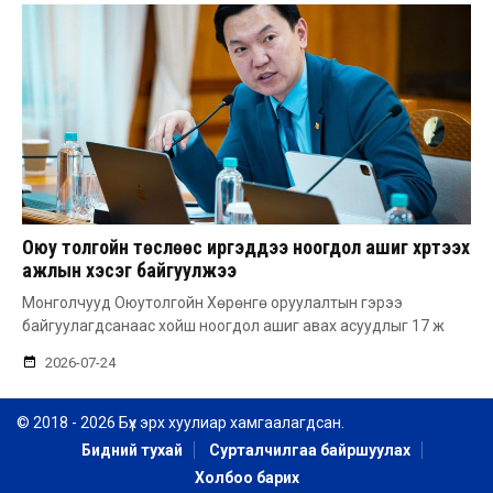
Оюу толгойн төслөөс иргэддээ ноогдол ашиг хүртээх
ажлын хэсэг байгуулжээ
Монголчууд Оюутолгойн Хөрөнгө оруулалтын гэрээ
байгуулагдсанаас хойш ноогдол ашиг авах асуудлыг 17 ж
2026-07-24
© 2018 - 2026 Бүх эрх хуулиар хамгаалагдсан.
Бидний тухай
Сурталчилгаа байршуулах
Холбоо барих