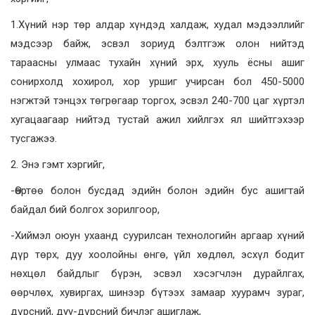
1.Хүний нэр төр алдар хүндэд халдаж, худал мэдээллийг
мэдсээр байж, эсвэл зориуд бэлтгэж олон нийтэд
тараасны улмаас тухайн хүний эрх, хууль ёсны ашиг
сонирхолд хохирол, хор уршиг учирсан бол 450-5000
нэгжтэй тэнцэх төгрөгаар торгох, эсвэл 240-700 цаг хүртэл
хугацаагаар нийтэд тустай ажил хийлгэх ял шийтгэхээр
тусгажээ.
2. Энэ гэмт хэргийг,
-Өөртөө болон бусдад эдийн болон эдийн бус ашигтай
байдал бий болгох зорилгоор,
-Хиймэл оюун ухаанд суурилсан технологийн аргаар хүний
дүр төрх, дуу хоолойны өнгө, үйл хөдлөл, эсхүл бодит
нөхцөл байдлыг бүрэн, эсвэл хэсэгчлэн дурайлгах,
өөрчлөх, хувиргах, шинээр бүтээх замаар хуурамч зураг,
дүрсний, дуу-дүрсний бичлэг ашиглаж,