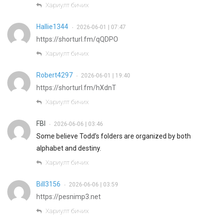
Хариулт бичих
Hallie1344
2026-06-01 | 07:47
•
https://shorturl.fm/qQDPO
Хариулт бичих
Robert4297
2026-06-01 | 19:40
•
https://shorturl.fm/hXdnT
Хариулт бичих
FBI
2026-06-06 | 03:46
•
Some believe Todd’s folders are organized by both
alphabet and destiny.
Хариулт бичих
Bill3156
2026-06-06 | 03:59
•
https://pesnimp3.net
Хариулт бичих