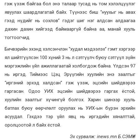
гэж үзэж байгаа бол энэ талаар тусад нь том хэлэлцүүлэг
явуулах шаардлагатай байх. Түүнээс биш “нуухыг нь авах
гээд нүдийг нь сохлов” гэдэг шиг нэг алдсан алдаагаа
дахин дахин хийгээд баймааргүй байна аа, манай хууль
тогтоогчид.
Бичвэрийн эхэнд хэлсэнчлэн “худал мэдээлэх” гэмт хэргээр
ял шийтгүүлсэн 100 хүний 3 нь л сэтгүүлч буюу сэтгүүл зүйн
мэргэжлийн үйл ажиллагаатай холбогдож байна. Үлдсэн 97
нь иргэд. Тиймээс Цэц Эрүүгийн хуулийн энэ заалтыг
“иргэний эрхэд халдсан” гэж үзэж, эцсийн шийдвэрээ
гаргасан. Одоо УИХ эцсийн шийдвэрээ гаргах ёстой,
хуулийн заалтыг хүчингүй болгох. Харин шинээр хууль
батлах буюу өөрчлөлт оруулах нь УИХ-ын бүрэн эрхийн
асуудал. Гэхдээ тэр үйл явц нь иргэдийн хяналттай,
оролцоотой л байх ёстой.
Эх сурвалж: inews.mn Б.СЭМҮҮН