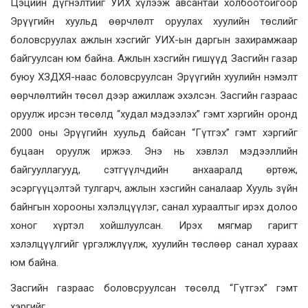
Цэцийн дүгнэлтийг УИХ хүлээж авсантай холбоотойгоор
Эрүүгийн хуульд өөрчлөлт оруулах хуулийн төслийг
боловсруулах ажлын хэсгийг УИХ-ын даргын захирамжаар
байгуулсан юм байна. Ажлын хэсгийн гишүүд Засгийн газар
буюу ХЗДХЯ-наас боловсруулсан Эрүүгийн хуулийн нэмэлт
өөрчлөлтийн төсөл дээр ажиллаж эхэлсэн. Засгийн газраас
оруулж ирсэн төсөлд “худал мэдээлэх” гэмт хэргийн оронд
2000 оны Эрүүгийн хуульд байсан “Гүтгэх” гэмт хэргийг
буцаан оруулж иржээ. Энэ нь хэвлэл мэдээллийн
байгууллагууд, сэтгүүлчдийн анхааралд өртөж,
эсэргүүцэлтэй тулгарч, ажлын хэсгийн саналаар Хууль зүйн
байнгын хорооны хэлэлцүүлэг, санал хураалтыг ирэх долоо
хоног хүртэл хойшлуулсан. Ирэх мягмар гаригт
хэлэлцүүлгийг үргэлжлүүлж, хуулийн төслөөр санал хураах
юм байна.
Засгийн газраас боловсруулсан төсөлд “Гүтгэх” гэмт
хэргийг,