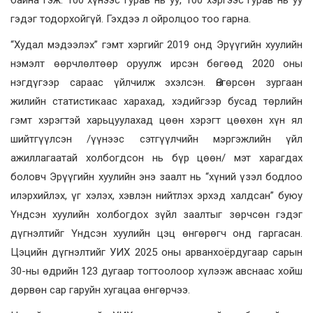
байна гэж. 100 хүнээс гурав нь уу, 100 хэргээс гурав нь уу
гэдэг тодорхойгүй. Гэхдээ л ойролцоо тоо гарна.
“Худал мэдээлэх” гэмт хэргийг 2019 онд Эрүүгийн хуулийн
нэмэлт өөрчлөлтөөр оруулж ирсэн бөгөөд 2020 оны
нэгдүгээр сараас үйлчилж эхэлсэн. Өнгөрсөн зургаан
жилийн статистикаас харахад, хэдийгээр бусад төрлийн
гэмт хэрэгтэй харьцуулахад цөөн хэрэгт цөөхөн хүн ял
шийтгүүлсэн /үүнээс сэтгүүлчийн мэргэжлийн үйл
ажиллагаатай холбогдсон нь бүр цөөн/ мэт харагдах
боловч Эрүүгийн хуулийн энэ заалт нь “хүний үзэл бодлоо
илэрхийлэх, үг хэлэх, хэвлэн нийтлэх эрхэд халдсан” буюу
Үндсэн хуулийн холбогдох зүйл заалтыг зөрчсөн гэдэг
дүгнэлтийг Үндсэн хуулийн цэц өнгөрөгч онд гаргасан.
Цэцийн дүгнэлтийг УИХ 2025 оны арванхоёрдугаар сарын
30-ны өдрийн 123 дугаар тогтоолоор хүлээж авснаас хойш
дөрвөн сар гаруйн хугацаа өнгөрчээ.