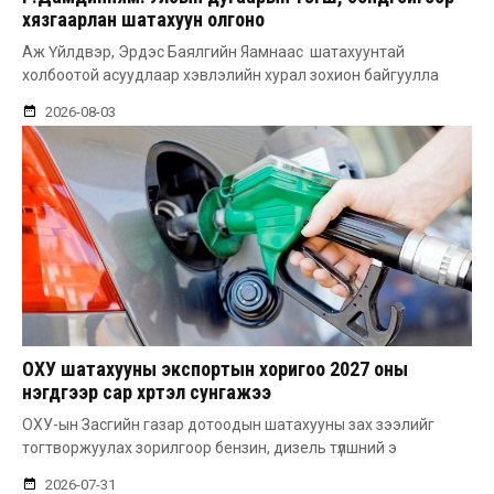
хязгаарлан шатахуун олгоно
Аж Үйлдвэр, Эрдэс Баялгийн Яамнаас шатахуунтай
холбоотой асуудлаар хэвлэлийн хурал зохион байгуулла
2026-08-03
ОХУ шатахууны экспортын хоригоо 2027 оны
нэгдүгээр сар хүртэл сунгажээ
ОХУ-ын Засгийн газар дотоодын шатахууны зах зээлийг
тогтворжуулах зорилгоор бензин, дизель түлшний э
2026-07-31