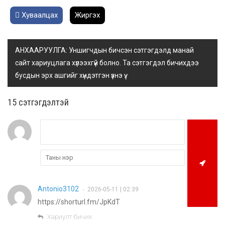
Хуваалцах
Жиргэх
АНХААРУУЛГА: Уншигчдын бичсэн сэтгэгдэлд манай
сайт хариуцлага хүлээхгүй болно. Та сэтгэгдэл бичихдээ
бусдын эрх ашгийг хүндэтгэн үзнэ үү.
15 cэтгэгдэлтэй
Antonio3102
2026-05-11 | 02:39
•
https://shorturl.fm/JpKdT
Хариулт бичих