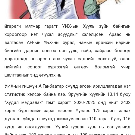
Өнгөрөгч мягмар гарагт УИХ-ын Хууль зүйн байнгын
хороогоор нэг чухал асуудлыг хэлэлцсэн. Араас нь
залгасан АН-ын ҮБХ-ны хурал, намын ерөнхий нарийн
бичгийн даргыг сонгох сонгууль, найр, хайраас болоод
дарагдаад өнгөрсөн энэ чухал сэдвийг сөхөхгүй, олон
нийтийн сонорт хүргэхгүй өнгөрч боломгүй учир
шалтгааныг энд өгүүлэх нь.
УИХ-ын гишүүн А.Ганбаатар сүүлд өгсөн ярилцлагадаа нэг
статистик хэлсэн байна лээ. Эрүүгийн хуулийн 13.14 буюу
“Худал мэдээлэх” гэмт хэрэгт 2020-2025 онд нийт 2402
хэрэг бүртгэлийн хэрэг нээсэн. Үүнээс 175 хэрэгт яллах
дүгнэлт үйлдэн шүүхэд шилжүүлснээс 110 хэрэг буюу 116
хүнд ял оногдуулсан. Үүний гурван хувь нь сэтгүүлчид