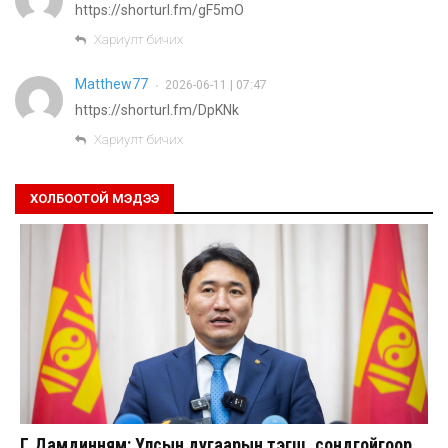
https://shorturl.fm/gF5mO
Хариулт бичих
Matthew77
2026-06-11 | 07:47
•
https://shorturl.fm/DpKNk
Хариулт бичих
ХОЛБООТОЙ МЭДЭЭ
Г.Дамдинням: Улсын дугаарын тэгш, сондгойгоор