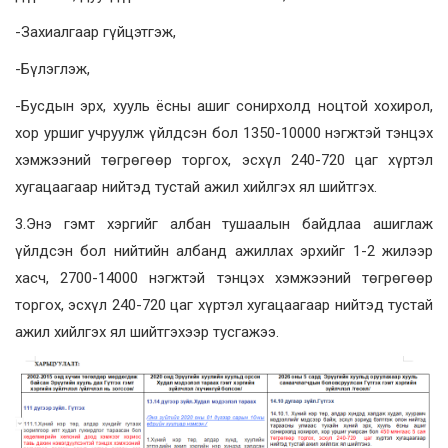
-Захиалгаар гүйцэтгэж,
-Бүлэглэж,
-Бусдын эрх, хууль ёсны ашиг сонирхолд ноцтой хохирол,
хор уршиг учруулж үйлдсэн бол 1350-10000 нэгжтэй тэнцэх
хэмжээний төгрөгөөр торгох, эсхүл 240-720 цаг хүртэл
хугацаагаар нийтэд тустай ажил хийлгэх ял шийтгэх.
3.Энэ гэмт хэргийг албан тушаалын байдлаа ашиглаж
үйлдсэн бол нийтийн албанд ажиллах эрхийг 1-2 жилээр
хасч, 2700-14000 нэгжтэй тэнцэх хэмжээний төгрөгөөр
торгох, эсхүл 240-720 цаг хүртэл хугацаагаар нийтэд тустай
ажил хийлгэх ял шийтгэхээр тусгажээ.