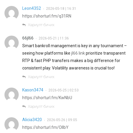
Leon4352
2026-05-18 | 16:31
•
https://shorturl.fm/q31RN
Хариулт бичих
66jl66
2026-05-21 | 11:36
•
Smart bankroll management is key in any tournament –
seeing how platforms like
jl66 link
prioritize transparent
RTP & fast PHP transfers makes a big difference for
consistent play. Volatility awareness is crucial too!
Хариулт бичих
Kason3474
2026-05-25 | 02:53
•
https://shorturl.fm/KwNbU
Хариулт бичих
Alicia3420
2026-05-26 | 09:05
•
https://shorturl.fm/OllbY