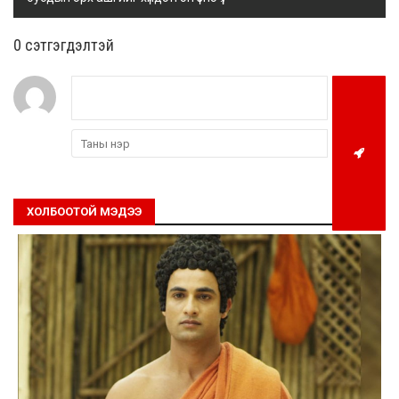
0 cэтгэгдэлтэй
ХОЛБООТОЙ МЭДЭЭ