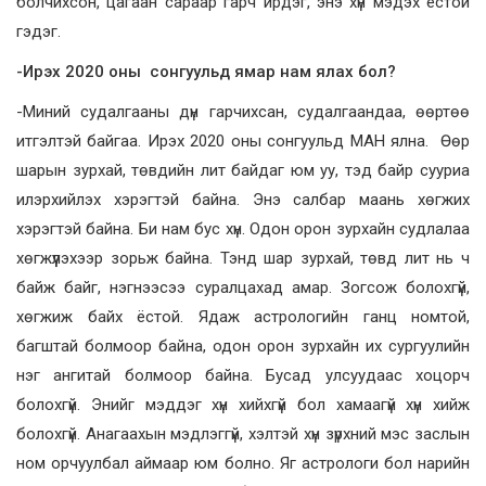
болчихсон, цагаан сараар гарч ирдэг, энэ хүн мэдэх ёстой
гэдэг.
-Ирэх 2020 оны сонгуульд ямар нам ялах бол?
-Миний судалгааны дүн гарчихсан, судалгаандаа, өөртөө
итгэлтэй байгаа. Ирэх 2020 оны сонгуульд МАН ялна. Өөр
шарын зурхай, төвдийн лит байдаг юм уу, тэд байр сууриа
илэрхийлэх хэрэгтэй байна. Энэ салбар маань хөгжих
хэрэгтэй байна. Би нам бус хүн. Одон орон зурхайн судлалаа
хөгжүүлэхээр зорьж байна. Тэнд шар зурхай, төвд лит нь ч
байж байг, нэгнээсээ суралцахад амар. Зогсож болохгүй,
хөгжиж байх ёстой. Ядаж астрологийн ганц номтой,
багштай болмоор байна, одон орон зурхайн их сургуулийн
нэг ангитай болмоор байна. Бусад улсуудаас хоцорч
болохгүй. Энийг мэддэг хүн хийхгүй бол хамаагүй хүн хийж
болохгүй. Анагаахын мэдлэггүй, хэлтэй хүн зүрхний мэс заслын
ном орчуулбал аймаар юм болно. Яг астрологи бол нарийн