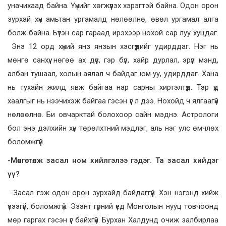
уначихаад байна. Үүнийг хөгжүүлэх хэрэгтэй байна. Одон орон
зурхай хүн амьтан ургамалд нөлөөлнө, өвөл ургамал алга
болж байна. Бүтэн сар гараад ирэхээр нохой сар луу хуцдаг.
Энэ 12 орд хүний янз янзын хэсгүүдийг удирддаг. Нэг нь
мөнгө санхүү, нөгөө ах дүүс, гэр бүл, хайр дурлал, эрүүл мэнд,
албан тушаал, холын аялал ч байдаг юм уу, удирддаг. Хана
нь тухайн жилд явж байгаа нар сарны хиртэлтүүд. Тэр үүд
хаалгыг нь нээчихэж байгаа гэсэн үг л дээ. Нохойд ч ялгаагүй
нөлөөлнө. Би овчарктай болохоор сайн мэднэ. Астрологи
бол энэ дэлхийн хүн төрөлхтний мэдлэг, аль нэг улс өмчлөх
боломжгүй.
-Мөнгө төлж засал ном хийлгэлээ гэдэг. Та засал хийдэг
үү?
-Засал гэж одон орон зурхайд байдаггүй. Хэн нэгэнд хийж
үзээгүй, боломжгүй. Эзэнт гүрний үед Монголын нууц товчоонд
мөр гаргах гэсэн үг байхгүй. Бурхан Халдунд очиж залбирлаа