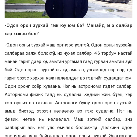
-Одон орон зурхай гэж юу юм бэ?
Манайд энэ салбар
хэр хөгжсөн бол?
-Одон орны зурхай маш эртнээс үүсэлтэй. Одон орны зурхайн
салбараа хаяж болохгүй, их чухал салбар. 4,6 тэрбум настай
манай гариг дээр хүн, амьтан ургамал гээд гурван амьтай зүйл
бий. Одон орны зурхай нь хүн, амьтан, ургамалд нар сар, од
гариг эрхэс хэрхэн яаж нөлөөлдөг вэ гэдгийг судалдаг юм.
Одон оронг хоёр хуваана. Нэг нь астрономи гэдэг салбар.
Асторноми физик талд нь судална. Хүндийн жин, бүтэц, хэр
хол орших вэ гэхчлэн…Астрологи буюу одон орон зурхай
амьд биетэд хэрхэн нөлөөлөх вэ гэж судална. Нэг нь
физик, нөгөө нь нөлөөлөл. Маш эртний салбар, энэ
салбарыг аль нэг улс өмчлөх боломжгүй. Дэлхийн одон
орончдын үзэж байгаагаар одон орны зурхай Энэтхэгээс