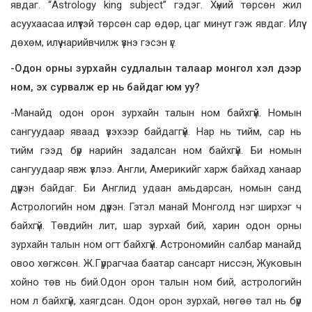
явдаг. “Astrology king subject” гэдэг. Хүний төрсөн жил
асуухаасаа илүүтэй төрсөн сар өдөр, цаг минут гэж явдаг. Илүү
дөхөм, илүү нарийвчилж үзнэ гэсэн үг.
-Одон орны зурхайн судлалын талаар монгол хэл дээр
ном, эх сурвалж ер нь байдаг юм уу?
-Манайд одон орон зурхайн талын ном байхгүй. Номын
сангуудаар яваад үзэхээр байдаггүй. Нар нь тийм, сар нь
тийм гээд бүр нарийн задалсан ном байхгүй. Би номын
сангуудаар явж үзлээ. Англи, Америкийг харж байхад ханаар
дүүрэн байдаг. Би Англид удаан амьдарсан, номын санд
Астрологийн ном дүүрэн. Гэтэл манай Монголд нэг ширхэг ч
байхгүй. Төвдийн лит, шар зурхай бий, харин одон орны
зурхайн талын ном огт байхгүй. Астрономийн салбар манайд
овоо хөгжсөн. Ж.Гүррагчаа баатар сансарт ниссэн, Жуковын
хойно төв нь бий.Одон орон талын ном бий, астрологийн
ном л байхгүй, хаягдсан. Одон орон зурхай, нөгөө тал нь бүр