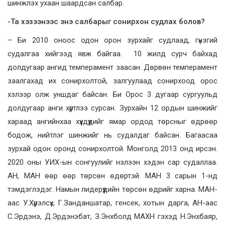
шинжлэх ухаан шаардсан салбар.
-Та хэзээнээс энэ салбарыг сонирхон судлах болов?
– Би 2010 оноос одон орон зурхайг судлаад, гүнзгий
судалгаа хийгээд явж байгаа. 10 жилд сурч байхад
долдугаар ангид темперамент заасан. Дөрвөн темперамент
заалгахад их сонирхолтой, залгуулаад сонирхоод орос
хэлээр олж уншдаг байсан. Би Орос 3 дугаар сургуульд
долдугаар анги хүртлээ сурсан. Зурхайн 12 ордын шинжийг
хараад ангийнхаа хүүхдүүдийг ямар ордод төрсныг өдрөөр
бодож, нийтлэг шинжийг нь судалдаг байсан. Багаасаа
зурхай одон оронд сонирхолтой. Монголд 2013 онд ирсэн.
2020 оны УИХ-ын сонгуулийг нэлээн хэдэн сар судаллаа.
АН, МАН өөр өөр төрсөн өдөртэй. МАН 3 сарын 1-нд
тэмдэглэдэг. Намын лидерүүдийн төрсөн өдрийг харна. МАН-
аас У.Хүрэлсүх, Г.Занданшатар, генсек, хотын дарга, АН-аас
С.Эрдэнэ, Д.Эрдэнэбат, З.Энхболд МАХН гэхэд Н.Энхбаяр,