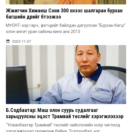
Жүжигчин Химаншү Сони 300 хүнээс шалгаран бурхан
багшийн дүрийг бүтээжээ
МҮОНТ-ээр гарч, үзэгчдийг байлдан дагуулсан “Бурхан багш”
олон ангит уран сайхны кино анх 2013
2025-11-07
Б.Содбаатар: Маш олон суурь судалгааг
харьцуулсны эцэст Трамвай төслийг хэрэгжүүлэхээр
тогтсон
“Улаанбаатар Трамвай” төслийг нийслэлийн хоёр чиглэлд
хэрэгжүүлэхээр төлөвлөж байна. Тодруулбал, нэг