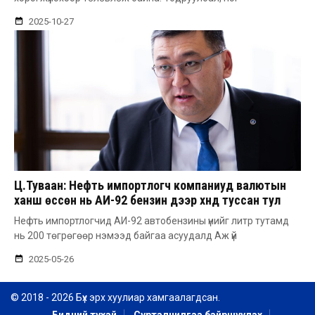
2025-10-27
Ц.Туваан: Нефть импортлогч компаниуд валютын
ханш өссөн нь АИ-92 бензин дээр хүнд туссан тул
үнээ нэмсэн гэсэн
Нефть импортлогчид АИ-92 автобензины үнийг литр тутамд
нь 200 төгрөгөөр нэмээд байгаа асуудалд Аж үй
2025-05-26
© 2018 - 2026 Бүх эрх хуулиар хамгаалагдсан.