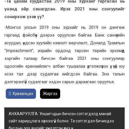
-Та цахим хуудастаа 2019 оны зурхайг гаргасан нь
үнэнд ойр санагдсан. Ирэх 2021 оны сонгуулийг
сонирхож үзэв үү?
-Монгол улсын 2019 оны зурхайг нь 2019 он дөнгөж
гаргаад фэйсбүүк дээрээ оруулсан байгаа. Банк санхүүгийн
асуудал, үндсэн хуулийн нэмэлт өөрчлөлт, Доналд Трампын
“Impeachment”, ихрийн ордонд төрсөн төрийн эрхэмүүд
зэргийн талаар бичсэн байгаа. 2021 оны сонгуулиар
одоогийн ерөнхийлөгч албан тушаалаа үргэлжлүүлэх үү, үгүй юу
эсэх тал дээр судалгаа хийгдсэн байгаа. Энэ талын
дэлгэрэнгүй судалгааг хэдэн сарын дараагаас оруулъя.
Хуваалцах
Жиргэх
АНХААРУУЛГА: Уншигчдын бичсэн сэтгэгдэлд манай
сайт хариуцлага хүлээхгүй болно. Та сэтгэгдэл бичихдээ
бусдын эрх ашгийг хүндэтгэн үзнэ үү.