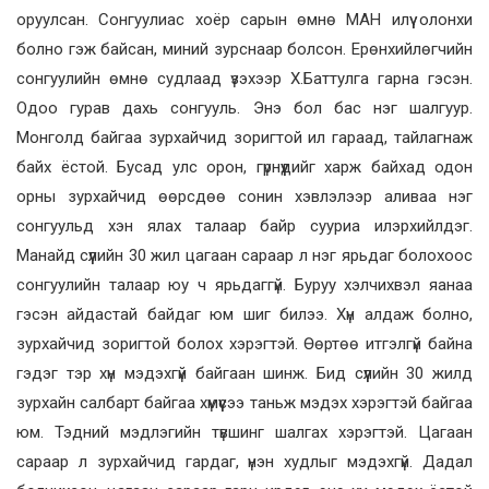
оруулсан. Сонгуулиас хоёр сарын өмнө МАН илүү олонхи
болно гэж байсан, миний зурснаар болсон. Ерөнхийлөгчийн
сонгуулийн өмнө судлаад үзэхээр Х.Баттулга гарна гэсэн.
Одоо гурав дахь сонгууль. Энэ бол бас нэг шалгуур.
Монголд байгаа зурхайчид зоригтой ил гараад, тайлагнаж
байх ёстой. Бусад улс орон, гүрнүүдийг харж байхад одон
орны зурхайчид өөрсдөө сонин хэвлэлээр аливаа нэг
сонгуульд хэн ялах талаар байр сууриа илэрхийлдэг.
Манайд сүүлийн 30 жил цагаан сараар л нэг ярьдаг болохоос
сонгуулийн талаар юу ч ярьдаггүй. Буруу хэлчихвэл яанаа
гэсэн айдастай байдаг юм шиг билээ. Хүн алдаж болно,
зурхайчид зоригтой болох хэрэгтэй. Өөртөө итгэлгүй байна
гэдэг тэр хүн мэдэхгүй байгаан шинж. Бид сүүлийн 30 жилд
зурхайн салбарт байгаа хүмүүсээ таньж мэдэх хэрэгтэй байгаа
юм. Тэдний мэдлэгийн түвшинг шалгах хэрэгтэй. Цагаан
сараар л зурхайчид гардаг, үнэн худлыг мэдэхгүй. Дадал