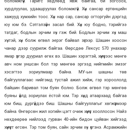
боломжгүй. Гаригс хөдлөөд явж байгаа, би зогсоох,
хурдлуулах, удаашруулах боломжгүй. Хүн сансар ертөнцийн
хажууд хумхийн тоос. Хүн нар сар, сансар огторгуйн дэргэд
юу юм бэ. Сэтгэлзүйн засал бий. Хүн юу бодно, тэрийгээ
татдаг, бодлын эрчим хүч гэж бий. Бодлын эрчим хүч маш
хүчтэй, хүн болж өгвөл эерэг байвал зүгээр. Шашин хоосон
чанар дээр суурилж байгаа. Өөрсдөө Лексус 570 унахаар
ямар үлгэр дууриал өгөх вэ. Шашин хэрэгтэй, хүмүүсээс мөнгө
авч ном уншсан бол тэр мөнгөө эргээд нийгмийн эмзэг
хэсэгтээ зориулмаар байна. МУ-ын шашны төв
байгууллагаас нийгэмд тустай ажил хийж, гэр хороололд
байшин баривал том буян болно. Болж өгвөл тэр мөнгөө
буяны үйлд зориулах ёстой юм. Тэр хүнд атаархаад байгаа
юм биш, дургүйдээ биш. Шашны байгууллагыг хөгжүүлмээр
байна. Өнгөрсөн жил хогийн цэгт очиж хүмүүс хооллосон. Найз
нөхдөөрөө нийлээд гурван 40-ийн бидон цуйван хийгээд
хүмүүст өгсөн. Тэр том буян, сайн эрчим хүч үүсгэнэ. Асрамжийн