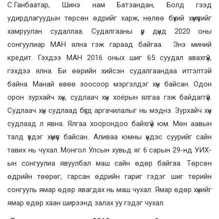
С.Ганбаатар, Шинэ нам Батзандан, Болд гээд
удирдлагуудын төрсөн өдрийг харж, нөлөө бүхий хүмүүсийг
хамруулан судаллаа. Судалгааны үр дүнд 2020 оны
сонгуулиар МАН ялна гэж гараад байгаа. Энэ миний
кредит. Гэхдээ МАН 2016 оных шиг 65 суудал авахгүй,
гэхдээ ялна. Би өөрийн хийсэн судалгаандаа итгэлтэй
байна. Манай өвөө зоосоор мэргэлдэг хүн байсан. Одон
орон зурхайч хүн, судлаач хүн хоёрын ялгаа гэж байдаггүй.
Судлаач хүн судлаад бүгд аргачилалыг нь мэднэ. Зурхайч хүн
судлаад л явна. Ялгаа хоорондоо байхгүй юм. Мөн аавын
талд үздэг хүмүүс байсан. Аливаа юмны үндэс суурийг сайн
тавих нь чухал. Монгол Улсын хувьд яг 6 сарын 29-нд УИХ-
ын сонгуулиа явуулбал маш сайн өдөр байгаа. Төрсөн
өдрийн төөрөг, гарсан өдрийн гариг гэдэг шиг төрийн
сонгууль ямар өдөр явагдах нь маш чухал. Ямар өдөр хүнийг
ямар өдөр хаан ширээнд залах уу гэдэг чухал.