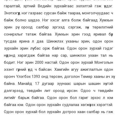
гаралтай, эртний Ведийн зурхайгаас эхлэлтэй гэж үздэг.
Энэтхэгүүд нэг газраас сурсан байж таараа, монголчуудаас ч
байж болно шүү дээ. Нэг хэсэг алга болж байгаад Хумхын
эрин рүү ороод салбар эргээд сэргэж, хүн төрөлхтний
сонирхлыг татаж байгаа. Хумхын эрин гээд яривал бүр
тусдаа ярина л даа. Шинжлэх ухааны эрин, одон орон
зурхайн эрин лүү бас орж байгаа. Одон орон зурхай гэдэг
нүдэнд харагдаж байгаа нар сар, шинжлэх ухаан тал нь
бодит. Нэг эрин 2000 настай. Одон орон зурхай Монголын
эзэнт гүрний үед ч байсан. Хамгийн агуу ажиглалтын одон
оронч Үлэгбэх 1393 онд төрсөн, доголон Төмөр хааны ач хүү
байна. Манайд 17 дугаар зуунаас шарын шашин хүчтэй
дэлгэрээд, төвдийн лит ороод ирсэн. Одоо ч төвдийн
литийг барьж байгаа. Одон орон бол гариг эрхэс л юм
байгаа юм. Одон орон зурхайн судлалаа хөгжүүлэх хэрэгтэй.
Одон орон зурхай бол зурхайн дотроо хаан салбар нь гэж