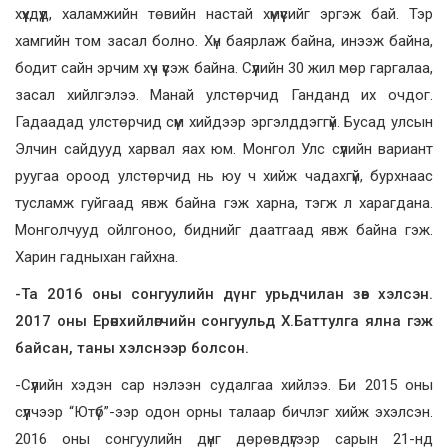
хүүхдүүд, халамжийн төвийн настай хүмүүсийг эргэж бай. Тэр
хамгийн том засал болно. Хүн баярлаж байна, инээж байна,
бодит сайн эрчим хүч үүсэж байна. Сүүлийн 30 жил мөр гаргалаа,
засал хийлгэлээ. Манай улстөрчид Ганданд их очдог.
Гадаадад улстөрчид сүм хийдээр эргэлддэггүй. Бусад улсын
Элчин сайдууд харвал яах юм. Монгол Улс сүүлийн вариант
руугаа ороод улстөрчид нь юу ч хийж чадахгүй, бурхнаас
тусламж гуйгаад явж байна гэж харна, тэгж л харагдана.
Монголчууд ойлгоноо, биднийг даатгаад явж байна гэж.
Харин гадныхан гайхна.
-Та 2016 оны сонгуулийн дүнг урьдчилан зөв хэлсэн.
2017 оны Ерөнхийлөгчийн сонгуульд Х.Баттулга ялна гэж
байсан, таны хэлснээр болсон.
-Сүүлийн хэдэн сар нэлээн судалгаа хийлээ. Би 2015 оны
сүүлчээр “Ютүб”-ээр одон орны талаар бичлэг хийж эхэлсэн.
2016 оны сонгуулийн дүнг дөрөвдүгээр сарын 21-нд