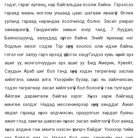
гэдэг, гараг ертөнц, нар байгальдаа ёсолж байна. Гэрээсээ
гараад маань мэгзэм уншаад цаас шатааж яваагүй. Өглөө
ууланд гараад нарандаа ёсолчиход болно. Засал улирал
хамаарахгүй, Гандангийн замын хоёр талд, 7 буудал,
Баянхошуунд, захуудад хүртэл байна. Энийг ярихаар нэг
бодлын эмзэг сэдэв. Тэр хүмүүс хоолоо олж идэж байна,
гэтэл нэг залуу гарч ирээд үгүйсгэх хэцүү. Гэхдээ хувь хүний эрх
ашиг уу, монголчуудын эрх ашиг уу. Бид Америк, Кувейт,
Саудын Араб шиг бол тэнд хүмүүс хэдэн төгрөгөөр заслаа
хийлгэнэ, хамаа алга. Үхээрийн бузар, сүнс нь зайлчихсан,
тэдэн төгрөгөөр засал хийлгэхгүй бол болохгүй гэж тулгадаг.
Айлгаж дарамталж байгаа хэрэг. Хүнээ харж байгаад
мөнгөө хэлдэг. Надад мессенжерээр хүмүүс ханддаг. Ажил
явдал гараад хүнээ алдчихсан, оршуулгын зардал буяны
ажил гээд хамгаа шавхсан хүнээс засал хийлгэхгүй бол ахиад
хүнээ алдана гэж мөнгө нэхсэн үзмэрч байдаг. Үнэхээр тийм
юм байдаг юм уу. Надад бол харь гаригийн юм шиг