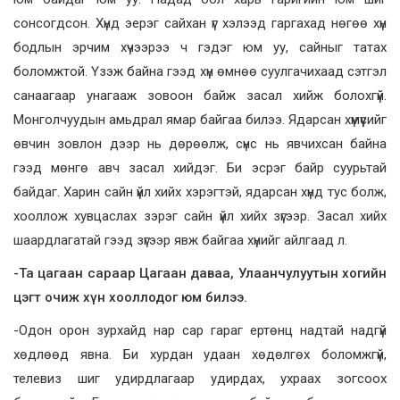
сонсогдсон. Хүнд эерэг сайхан үг хэлээд гаргахад нөгөө хүн
бодлын эрчим хүчээрээ ч гэдэг юм уу, сайныг татах
боломжтой. Үзэж байна гээд хүн өмнөө суулгачихаад сэтгэл
санаагаар унагааж зовоон байж засал хийж болохгүй.
Монголчуудын амьдрал ямар байгаа билээ. Ядарсан хүмүүсийг
өвчин зовлон дээр нь дөрөөлж, сүнс нь явчихсан байна
гээд мөнгө авч засал хийдэг. Би эсрэг байр суурьтай
байдаг. Харин сайн үйл хийх хэрэгтэй, ядарсан хүнд тус болж,
хооллож хувцаслах зэрэг сайн үйл хийх зүгээр. Засал хийх
шаардлагатай гээд зүгээр явж байгаа хүнийг айлгаад л.
-Та цагаан сараар Цагаан даваа, Улаанчулуутын хогийн
цэгт очиж хүн хооллодог юм билээ.
-Одон орон зурхайд нар сар гараг ертөнц надтай надгүй
хөдлөөд явна. Би хурдан удаан хөдөлгөх боломжгүй,
телевиз шиг удирдлагаар удирдах, ухраах зогсоох