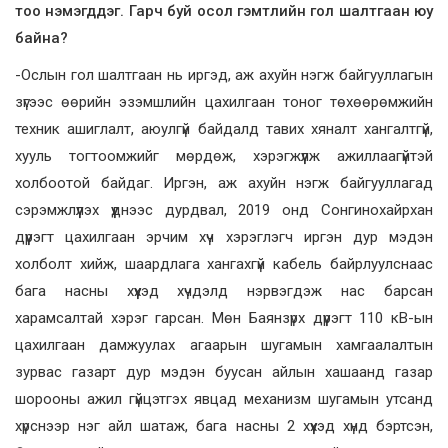
тоо нэмэгддэг. Гарч буй осол гэмтлийн гол шалтгаан юу
байна?
-Ослын гол шалтгаан нь иргэд, аж ахуйн нэгж байгууллагын
зүгээс өөрийн эзэмшлийн цахилгаан тоног төхөөрөмжийн
техник ашиглалт, аюулгүй байдалд тавих хяналт хангалтгүй,
хууль тогтоомжийг мөрдөж, хэрэгжүүлж ажиллаагүйтэй
холбоотой байдаг. Иргэн, аж ахуйн нэгж байгууллагад
сэрэмжлүүлэх үүднээс дурдвал, 2019 онд Сонгинохайрхан
дүүрэгт цахилгаан эрчим хүч хэрэглэгч иргэн дур мэдэн
холболт хийж, шаардлага хангахгүй кабель байрлуулснаас
бага насны хүүхэд хүчдэлд нэрвэгдэж нас барсан
харамсалтай хэрэг гарсан. Мөн Баянзүрх дүүрэгт 110 кВ-ын
цахилгаан дамжуулах агаарын шугамын хамгаалалтын
зурвас газарт дур мэдэн буусан айлын хашаанд газар
шорооны ажил гүйцэтгэх явцад механизм шугамын утсанд
хүрснээр нэг айл шатаж, бага насны 2 хүүхэд хүнд бэртсэн,