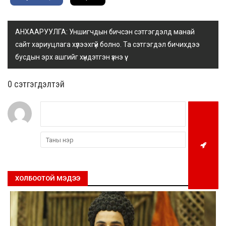
АНХААРУУЛГА: Уншигчдын бичсэн сэтгэгдэлд манай
сайт хариуцлага хүлээхгүй болно. Та сэтгэгдэл бичихдээ
бусдын эрх ашгийг хүндэтгэн үзнэ үү.
0 cэтгэгдэлтэй
ХОЛБООТОЙ МЭДЭЭ