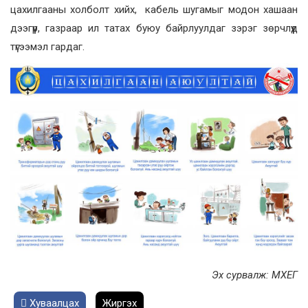
цахилгааны холболт хийх, кабель шугамыг модон хашаан
дээгүүр, газраар ил татах буюу байрлуулдаг зэрэг зөрчлүүд
түгээмэл гардаг.
Эх сурвалж: МХЕГ
Хуваалцах
Жиргэх