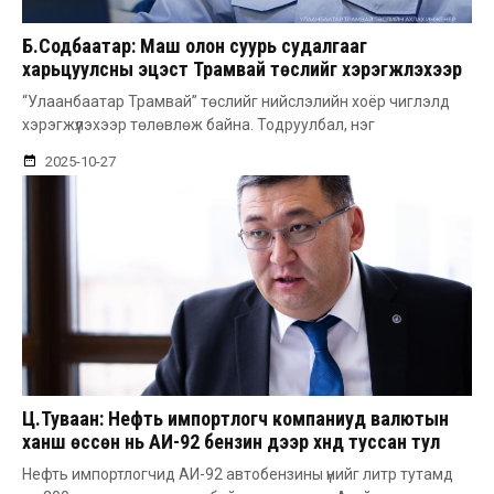
Б.Содбаатар: Маш олон суурь судалгааг
харьцуулсны эцэст Трамвай төслийг хэрэгжүүлэхээр
тогтсон
“Улаанбаатар Трамвай” төслийг нийслэлийн хоёр чиглэлд
хэрэгжүүлэхээр төлөвлөж байна. Тодруулбал, нэг
2025-10-27
Ц.Туваан: Нефть импортлогч компаниуд валютын
ханш өссөн нь АИ-92 бензин дээр хүнд туссан тул
үнээ нэмсэн гэсэн
Нефть импортлогчид АИ-92 автобензины үнийг литр тутамд