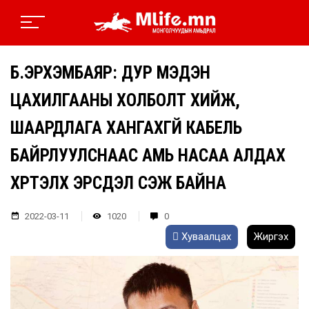
Б.ЭРХЭМБАЯР: ДУР МЭДЭН
ЦАХИЛГААНЫ ХОЛБОЛТ ХИЙЖ,
ШААРДЛАГА ХАНГАХГҮЙ КАБЕЛЬ
БАЙРЛУУЛСНААС АМЬ НАСАА АЛДАХ
ХҮРТЭЛХ ЭРСДЭЛ ҮҮСЭЖ БАЙНА
2022-03-11
1020
0
Хуваалцах
Жиргэх