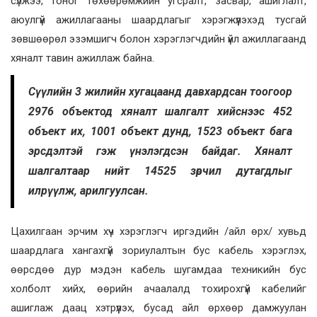
сүлжээ, тоног төхөөрөмжийн угсралт, засвар, ашиглалт,
аюулгүй ажиллагааны шаардлагыг хэрэгжүүлэхэд тусгай
зөвшөөрөл эзэмшигч болон хэрэглэгчдийн үйл ажиллагаанд
хяналт тавин ажиллаж байна.
Сүүлийн 3 жилийн хугацаанд давхардсан тоогоор
2976 объектод хяналт шалгалт хийснээс 452
объект их, 1001 объект дунд, 1523 объект бага
эрсдэлтэй гэж үнэлэгдсэн байдаг. Хяналт
шалгалтаар нийт 14525 зөрчил дутагдлыг
илрүүлж, арилгуулсан.
Цахилгаан эрчим хүч хэрэглэгч иргэдийн /айл өрх/ хувьд
шаардлага хангахгүй зориулалтын бус кабель хэрэглэх,
өөрсдөө дур мэдэн кабель шугамдаа техникийн бус
холболт хийх, өөрийн ачаалалд тохирохгүй кабелийг
ашиглаж даац хэтрүүлэх, бусад айл өрхөөр дамжуулан