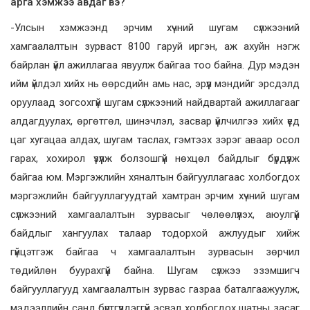
арга хэмжээ авдаг вэ?
-Улсын хэмжээнд эрчим хүчний шугам сүлжээний
хамгаалалтын зурваст 8100 гаруй иргэн, аж ахуйн нэгж
байрлан үйл ажиллагаа явуулж байгаа тоо байна. Дур мэдэн
ийм үйлдэл хийх нь өөрсдийн амь нас, эрүүл мэндийг эрсдэлд
оруулаад зогсохгүй шугам сүлжээний найдвартай ажиллагааг
алдагдуулах, өргөтгөл, шинэчлэл, засвар үйлчилгээ хийх үед
цаг хугацаа алдах, шугам таслах, гэмтээх зэрэг аваар осол
гарах, хохирол үзүүлж болзошгүй нөхцөл байдлыг бүрдүүлж
байгаа юм. Мэргэжлийн хяналтын байгууллагаас холбогдох
мэргэжлийн байгууллагуудтай хамтран эрчим хүчний шугам
сүлжээний хамгаалалтын зурвасыг чөлөөлүүлэх, аюулгүй
байдлыг хангуулах талаар тодорхой ажлуудыг хийж
гүйцэтгэж байгаа ч хамгаалалтын зурвасын зөрчил
төдийлөн буурахгүй байна. Шугам сүлжээ эзэмшигч
байгууллагууд хамгаалалтын зурвас газраа баталгаажуулж,
мэдээллийн санд бүртгүүлдэггүй эсвэл холбогдох шатны засаг