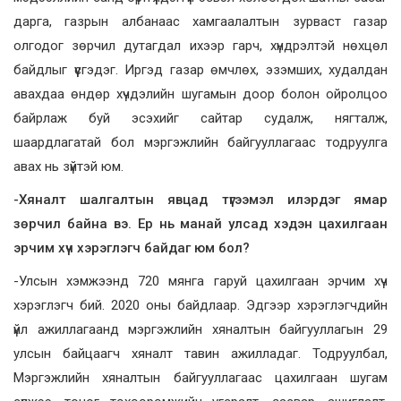
дарга, газрын албанаас хамгаалалтын зурваст газар
олгодог зөрчил дутагдал ихээр гарч, хүндрэлтэй нөхцөл
байдлыг үүсгэдэг. Иргэд газар өмчлөх, эзэмших, худалдан
авахдаа өндөр хүчдэлийн шугамын доор болон ойролцоо
байрлаж буй эсэхийг сайтар судалж, нягталж,
шаардлагатай бол мэргэжлийн байгууллагаас тодруулга
авах нь зүйтэй юм.
-Хяналт шалгалтын явцад түгээмэл илэрдэг ямар
зөрчил байна вэ. Ер нь манай улсад хэдэн цахилгаан
эрчим хүч хэрэглэгч байдаг юм бол?
-Улсын хэмжээнд 720 мянга гаруй цахилгаан эрчим хүч
хэрэглэгч бий. 2020 оны байдлаар. Эдгээр хэрэглэгчдийн
үйл ажиллагаанд мэргэжлийн хяналтын байгууллагын 29
улсын байцаагч хяналт тавин ажилладаг. Тодруулбал,
Мэргэжлийн хяналтын байгууллагаас цахилгаан шугам