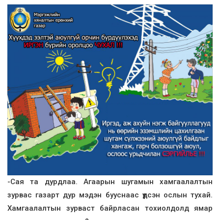
-Сая та дурдлаа. Агаарын шугамын хамгаалалтын
зурвас газарт дур мэдэн бууснаас үүдсэн ослын тухай.
Хамгаалалтын зурваст байрласан тохиолдолд ямар