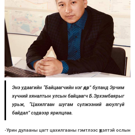
Энэ удаагийн “Байцаагчийн нэг өдөр” буланд Эрчим
хүчний хяналтын улсын байцаагч Б.Эрхэмбаярыг
урьж, “Цахилгаан шугам сүлжээний аюулгүй
байдал” сэдвээр ярилцлаа
.
-Урин дулааны цагт цахилгааны гэмтлээс үүдэлтэй ослын