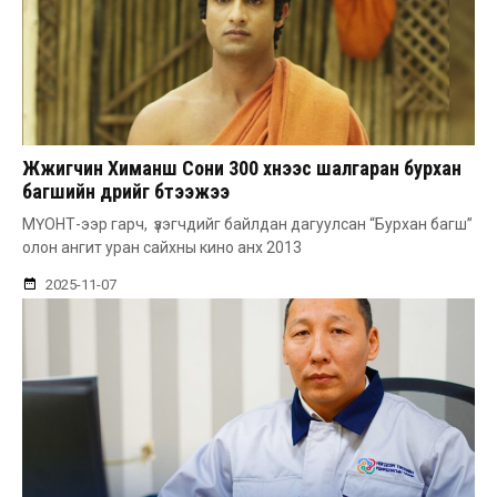
Жүжигчин Химаншү Сони 300 хүнээс шалгаран бурхан
багшийн дүрийг бүтээжээ
МҮОНТ-ээр гарч, үзэгчдийг байлдан дагуулсан “Бурхан багш”
олон ангит уран сайхны кино анх 2013
2025-11-07