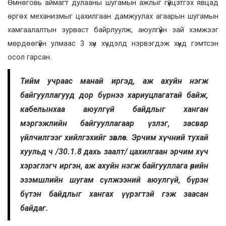
Өмнөговь аймагт дулааны шугамын ажлыг гүйцэтгэх явцад
өргөх механизмыг цахилгаан дамжуулах агаарын шугамын
хамгаалалтын зурваст байрлуулж, аюулгүйн зай хэмжээг
мөрдөөгүйн улмаас 3 хүн хүчдэлд нэрвэгдэж хүнд гэмтсэн
осол гарсан.
Тийм учраас манай иргэд, аж ахуйн нэгж
байгууллагууд дор бүрнээ хариуцлагатай байж,
кабелынхаа аюулгүй байдлыг ханган
мэргэжлийн байгууллагаар үзлэг, засвар
үйлчилгээг хийлгэхийг зөвлөе. Эрчим хүчний тухай
хуульд ч /30.1.8 дахь заалт/ цахилгаан эрчим хүч
хэрэглэгч иргэн, аж ахуйн нэгж байгууллага өөрийн
эзэмшлийн шугам сүлжээний аюулгүй, бүрэн
бүтэн байдлыг хангах үүрэгтэй гэж заасан
байдаг.