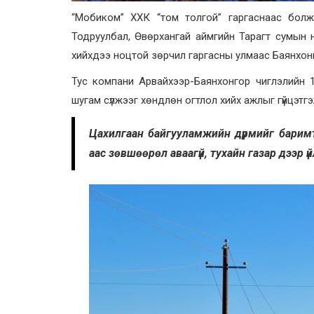
“Мобиком” ХХК “том толгой” гаргаснаас болж 
Тодруулбал, Өвөрхангай аймгийн Тарагт сумын 
хийхдээ ноцтой зөрчил гаргасны улмаас Баянхонг
Тус компани Арвайхээр-Баянхонгор чиглэлийн 
шугам сүлжээг хөндлөн огтлол хийх ажлыг гүйцэтг
Цахилгаан байгууламжийн дүрмийг баримтл
аас зөвшөөрөл аваагүй, тухайн газар дээр 