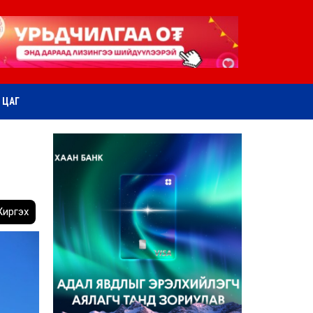
ӨТ ЦАГ
иргэх