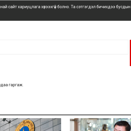
 сайт хариуцлага хүлээхгүй болно. Та сэтгэгдэл бичихдээ бусдын
алдаа гаргаж.