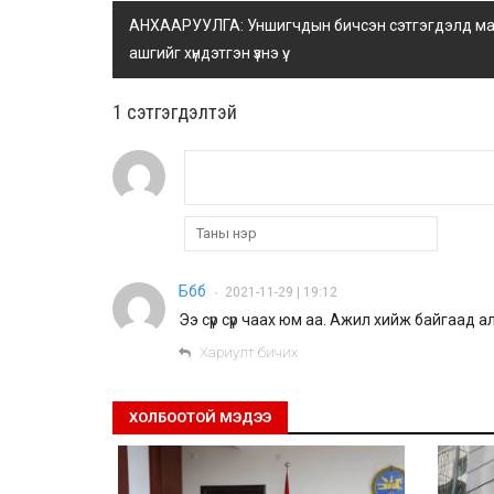
АНХААРУУЛГА: Уншигчдын бичсэн сэтгэгдэлд манай
ашгийг хүндэтгэн үзнэ үү.
1 сэтгэгдэлтэй
Ббб
2021-11-29 | 19:12
•
Ээ сүр сүр чаах юм аа. Ажил хийж байгаад 
Хариулт бичих
ХОЛБООТОЙ МЭДЭЭ