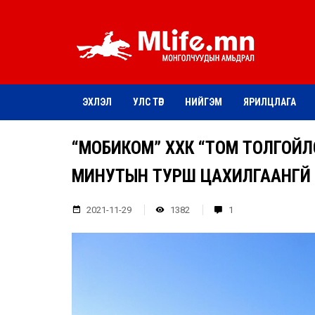
ЭХЛЭЛ
УЛС ТӨР
НИЙГЭМ
ЯРИЛЦЛАГА
“МОБИКОМ” ХХК “ТОМ ТОЛГОЙЛ
МИНУТЫН ТУРШ ЦАХИЛГААНГҮЙ
2021-11-29
1382
1