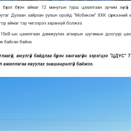
бүхэл бүтэн аймаг 12 минутын турш цахилгаан эрчим хүчгүй
нутаг Дулаан хайрхан уулын оройд “Мобиком” ХХК сүлжээний 
ор аймаг тэр чигээрээ харанхуй болжээ.
110кВ-ын цахилгаан дамжуулах агаарын шугамын доогуур цах
эж байсан байна.
аагүй, аюулгүй байдлаа бүрэн хангаагүйн зэрэгцээ “ЦДҮС” 
үйл ажиллагаа явуулах зөвшөөрөлгүй байжээ.