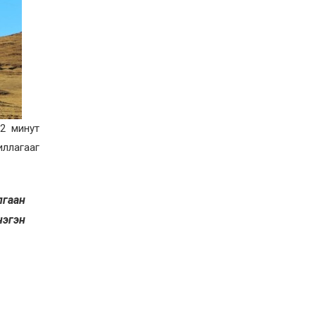
2026-07-27
Оюу толгойн төслөөс
иргэддээ ноогдол ашиг
хүртээх ажлын хэсэг
байгуулжээ
2026-07-24
Сөүлийн гудамжийг
амралтын өдрүүдэд
автомашингүй бүс
болгоно
12 минут
2026-07-24
иллагааг
Ховд аймагт
бүртгэгдсэн тарваган
тахлын сэжигтэй
тохиолдол батлагджээ
лгаан
2026-07-24
нэгэн
НЗД-ын орлогч асан
Т.Даваадалайгийн
цагдан хорих таслан
сэргийлэх арга хэмжээг
нэг сараар сунгажээ
2026-07-23
Хүний эрүүл мэндэд
хамгийн их эрсдэл