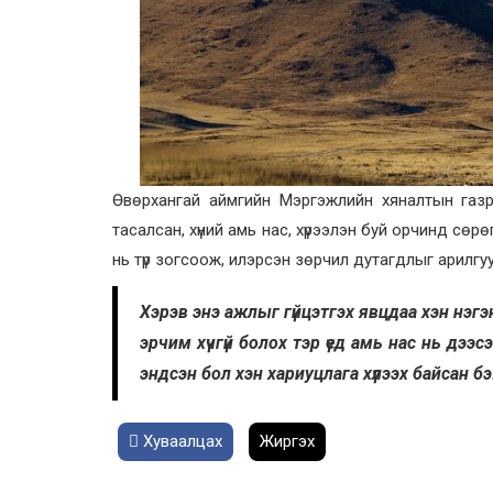
Өвөрхангай аймгийн Мэргэжлийн хяналтын газр
тасалсан, хүний амь нас, хүрээлэн буй орчинд сөрө
нь түр зогсоож, илэрсэн зөрчил дутагдлыг арилг
Хэрэв энэ ажлыг гүйцэтгэх явцдаа хэн нэгэ
эрчим хүчгүй болох тэр үед амь нас нь дээс
эндсэн бол хэн хариуцлага хүлээх байсан б
Хуваалцах
Жиргэх