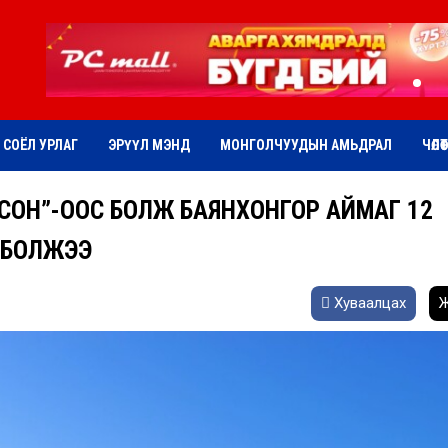
СОЁЛ УРЛАГ
ЭРҮҮЛ МЭНД
МОНГОЛЧУУДЫН АМЬДРАЛ
ЧӨЛӨ
СОН”-ООС БОЛЖ БАЯНХОНГОР АЙМАГ 12
 БОЛЖЭЭ
Хуваалцах
Ж