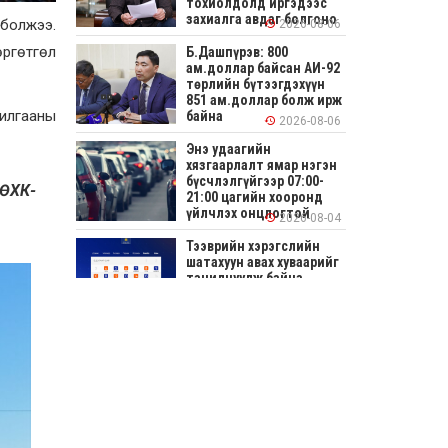
тохиолдолд иргэдээс
захиалга авдаг болгоно
 болжээ.
2026-08-06
өргөтгөл
Б.Дашпүрэв: 800
ам.доллар байсан АИ-92
төрлийн бүтээгдэхүүн
851 ам.доллар болж ирж
илгааны
байна
2026-08-06
Энэ удаагийн
хязгаарлалт ямар нэгэн
бүсчлэлгүйгээр 07:00-
ТӨХК-
21:00 цагийн хооронд
үйлчлэх онцлогтой
2026-08-04
Тээврийн хэрэгслийн
шатахуун авах хуваарийг
танилцуулж байна
2026-08-04
СОНИРХОЛТОЙ: Ихэр
шар, цусан толботой
өндөг аюултай юу?
2026-08-04
Улсын заан