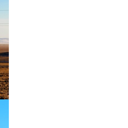
Д.Алтанцоож энэ сарын
17-ны өдөр “Заан
Жимни” автомашинаа
гардан авна
2026-08-03
Г.Дамдинням: Улсын
дугаарын тэгш,
сондгойгоор хязгаарлан
шатахуун олгоно
2026-08-03
ОХУ шатахууны
экспортын хоригоо 2027
оны нэгдүгээр сар
хүртэл сунгажээ
2026-07-31
Шинэ бүтцээр хичээлийн
жил дөрвөн улиралтай
боллоо
2026-07-28
Нийслэлийн хэмжээнд
өнгөрсөн долоо хоногт
гал түймрийн 35
дуудлага бүртгэгджээ