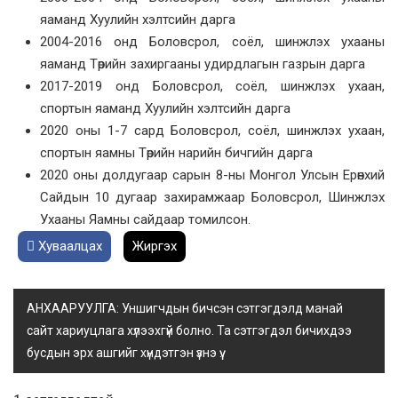
яаманд Хуулийн хэлтсийн дарга
2004-2016 онд Боловсрол, соёл, шинжлэх ухааны
яаманд Төрийн захиргааны удирдлагын газрын дарга
2017-2019 онд Боловсрол, соёл, шинжлэх ухаан,
спортын яаманд Хуулийн хэлтсийн дарга
2020 оны 1-7 сард Боловсрол, соёл, шинжлэх ухаан,
спортын яамны Төрийн нарийн бичгийн дарга
2020 оны долдугаар сарын 8-ны Монгол Улсын Ерөнхий
Сайдын 10 дугаар захирамжаар Боловсрол, Шинжлэх
Ухааны Яамны сайдаар томилсон.
Хуваалцах
Жиргэх
АНХААРУУЛГА: Уншигчдын бичсэн сэтгэгдэлд манай
сайт хариуцлага хүлээхгүй болно. Та сэтгэгдэл бичихдээ
бусдын эрх ашгийг хүндэтгэн үзнэ үү.