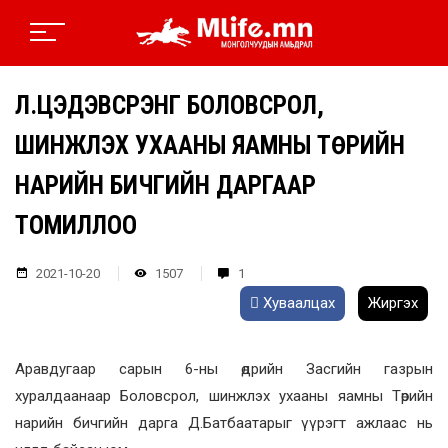
Л.ЦЭДЭВСҮРЭНГ БОЛОВСРОЛ,
ШИНЖЛЭХ УХААНЫ ЯАМНЫ ТӨРИЙН
НАРИЙН БИЧГИЙН ДАРГААР
ТОМИЛЛОО
2021-10-20
1507
1
Хуваалцах
Жиргэх
Аравдугаар сарын 6-ны өдрийн Засгийн газрын
хуралдаанаар Боловсрол, шинжлэх ухааны яамны Төрийн
нарийн бичгийн дарга Д.Батбаатарыг үүрэгт ажлаас нь