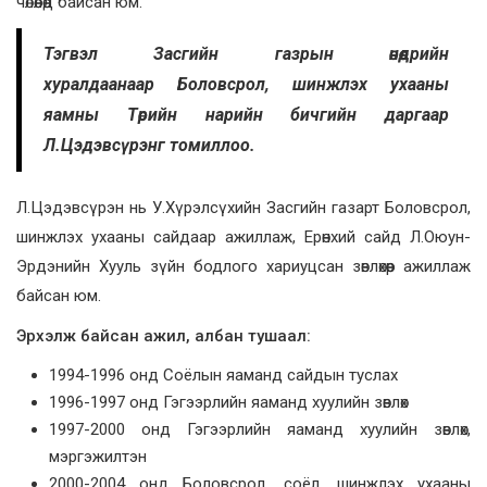
чөлөөлөөд байсан юм.
Тэгвэл Засгийн газрын өнөөдрийн
хуралдаанаар Боловсрол, шинжлэх ухааны
яамны Төрийн нарийн бичгийн даргаар
Л.Цэдэвсүрэнг томиллоо.
Л.Цэдэвсүрэн нь У.Хүрэлсүхийн Засгийн газарт Боловсрол,
шинжлэх ухааны сайдаар ажиллаж, Ерөнхий сайд Л.Оюун-
Эрдэнийн Хууль зүйн бодлого хариуцсан зөвлөхөөр ажиллаж
байсан юм.
Эрхэлж байсан ажил, албан тушаал:
1994-1996 онд Соёлын яаманд сайдын туслах
1996-1997 онд Гэгээрлийн яаманд хуулийн зөвлөх
1997-2000 онд Гэгээрлийн яаманд хуулийн зөвлөх,
мэргэжилтэн
2000-2004 онд Боловсрол, соёл, шинжлэх ухааны