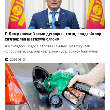
Г.Дамдинням: Улсын дугаарын тэгш, сондгойгоор
хязгаарлан шатахуун олгоно
Аж Үйлдвэр, Эрдэс Баялгийн Яамнаас шатахуунтай
холбоотой асуудлаар хэвлэлийн хурал зохион байгуулла
2026-08-03