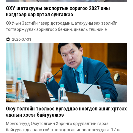
ОХУ шатахууны экспортын хоригоо 2027 оны
нэгдүгээр сар хүртэл сунгажээ
ОХУ-ын Засгийн газар дотоодын шатахууны зах зээлийг
тогтворжуулах зорилгоор бензин, дизель түлшний э
2026-07-31
Оюу толгойн төслөөс иргэддээ ноогдол ашиг хүртээх
ажлын хэсэг байгуулжээ
Монголчууд Оюутолгойн Хөрөнгө оруулалтын гэрээ
байгуулагдсанаас хойш ноогдол ашиг авах асуудлыг 17 ж