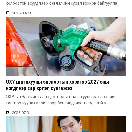
холбоотой асуудлаар хэвлэлийн хурал зохион байгуулла
2026-08-03
ОХУ шатахууны экспортын хоригоо 2027 оны
нэгдүгээр сар хүртэл сунгажээ
ОХУ-ын Засгийн газар дотоодын шатахууны зах зээлийг
тогтворжуулах зорилгоор бензин, дизель түлшний э
2026-07-31