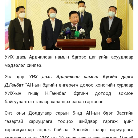
УИХ дахь Ардчилсан намын бүлгээс цаг үеийн асуудлаар
мэдээлэл хийлээ.
Энэ үеэр
УИХ дахь Ардчилсан намын бүлгийн дарга
Д.Ганбат
“АН-ын бүлгийн өнгөрөгч долоо хоногийн хурлаар
УИХ-ын гишүүн Н.Ганибал бүлгийн дотоод зохион
байгуулалтын талаар хэлэлцэх санал гаргасан.
Энэ оны Долдугаар сарын 5-нд АН-ын бүлэг Засгийн
газартай хариуцлага тооцох шийдвэр гаргаж, үүнийг
хэрэгжүүлэхээр зорьж байгаа. Засгийн газарт хариуцлага
тооцохын тулд УИХ-ын 19 гишүүн гарын үсэг зурдаг. Манай