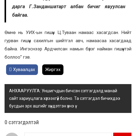
дарга Г.Занданшатарт албан бичиг явуулсан
байгаа.
Өмнө нь УИХ-ын гишүүн Ц.Туваан намаас хасагдсан. Нийт
гурван гишүүн сахилгын шийтгэл авч, намаасаа хасагдаад
байна. Ингэснээр Ардчилсан намын бүлэг найман гишүүнтэй
боллоо” гэв.
Хуваалцах
Жиргэх
АНХААРУУЛГА: Уншигчдын бичсэн сэтгэгдэлд манай
сайт хариуцлага хүлээхгүй болно. Та сэтгэгдэл бичихдээ
бусдын эрх ашгийг хүндэтгэн үзнэ үү.
0 cэтгэгдэлтэй