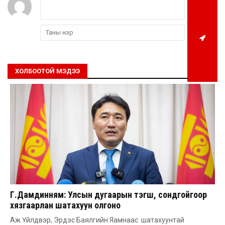
ХОЛБООТОЙ МЭДЭЭ
Г.Дамдинням: Улсын дугаарын тэгш, сондгойгоор
хязгаарлан шатахуун олгоно
Аж Үйлдвэр, Эрдэс Баялгийн Яамнаас шатахуунтай