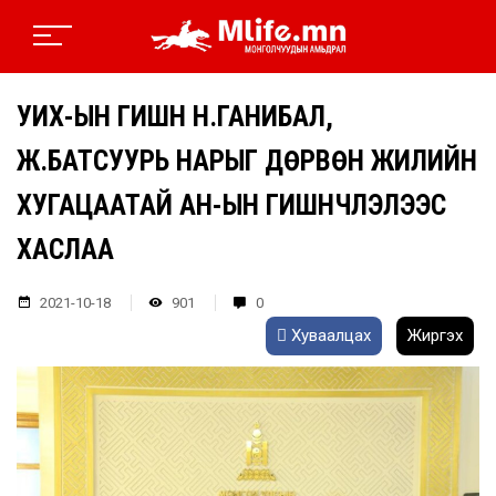
УИХ-ЫН ГИШҮҮН Н.ГАНИБАЛ,
Ж.БАТСУУРЬ НАРЫГ ДӨРВӨН ЖИЛИЙН
ХУГАЦААТАЙ АН-ЫН ГИШҮҮНЧЛЭЛЭЭС
ХАСЛАА
2021-10-18
901
0
Хуваалцах
Жиргэх