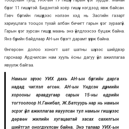
бүлэг 11 гишүүнтэй. Бидэнтэй хоёр гишүүн нэгдээд явж байсан.
Гэвч бүлгийн гишүүдээс нэлээн хэд нь Засгийн газарт
хариуцлага тооцох тухай албан бичигт гарын үсэг зураагүй.
Гарын үсэг зурсан гишүүд маань энэ үйлдлээсээ буцаж байна.
Янз бүрийн байдлаар АН-ын бүлэгт дарамт үзүүлж байна.
Өнгөрсөн долоо хоногт шат шатны шүүхээс шийдвэр
гарснаар Ардчилсан нам хууль ёсны дагуу үйл ажиллагаа
явуулж байгаа.
Намын зүгээс УИХ дахь АН-ын бүлгийн дарга
надад чиглэл өгсөн. АН-ын Үндсэн дүрмийн
хорооны аравдугаар сарын 15-ны өдрийн
тогтоолоор Н.Ганибал, Ж.Батсуурь нар нь намын
эсрэг үйл ажиллагаа явуулсан тул намын гишүүнээс
дөрвөн жилийн хугацаатай хасах сахилгын
шийтгэл оногдуулсан байна. Энэ талаар УИХ-ын