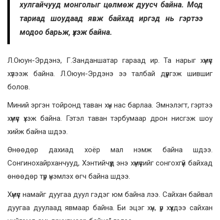
хулгайчууд монголыг цөлмөж дуусч байна. Мод
тариад шоудаад явж байхад иргэд нь гэртээ
модоо барьж, үхэж байна.
Л.Оюун-Эрдэнэ, Г.Занданшатар гараад ир. Та нарыг хүмүүс
хүлээж байна. Л.Оюун-Эрдэнэ ээ талбай дүүргэж шившиг
болов.
Миний эргэн тойронд таван хүн нас барлаа. Эмнэлэгт, гэртээ
хүмүүс үхэж байна. Гэтэл таван тэрбумаар дрон нисгэж шоу
хийж байна шдээ.
Өнөөдөр дахиад хоёр мал нэмж байна шдээ.
Сонгинохайрханчууд, Хэнтийчүүд энэ хүмүүсийг сонгохгүй байхад
өнөөдөр түр үнэмлэх өгч байна шдээ.
Хүмүүс намайг дуугаа дуул гэдэг юм байна лээ. Сайхан байвал
дуугаа дуулаад явмаар байна. Би эцэг хүн, үр хүүхдээ сайхан