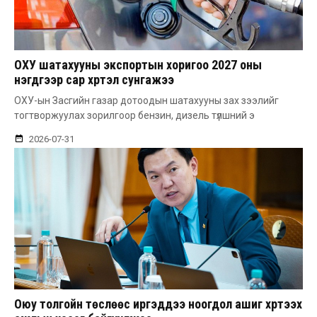
ОХУ шатахууны экспортын хоригоо 2027 оны
нэгдүгээр сар хүртэл сунгажээ
ОХУ-ын Засгийн газар дотоодын шатахууны зах зээлийг
тогтворжуулах зорилгоор бензин, дизель түлшний э
2026-07-31
Оюу толгойн төслөөс иргэддээ ноогдол ашиг хүртээх