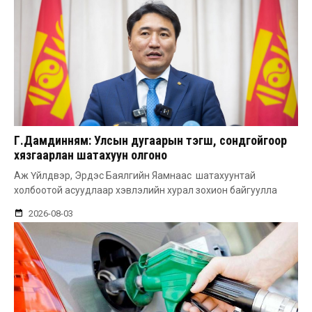
Г.Дамдинням: Улсын дугаарын тэгш, сондгойгоор
хязгаарлан шатахуун олгоно
Аж Үйлдвэр, Эрдэс Баялгийн Яамнаас шатахуунтай
холбоотой асуудлаар хэвлэлийн хурал зохион байгуулла
2026-08-03