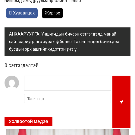
нийгэмд амьдруулмаар байна” гэлээ.
Хуваалцах
Жиргэх
АНХААРУУЛГА: Уншигчдын бичсэн сэтгэгдэлд манай
сайт хариуцлага хүлээхгүй болно. Та сэтгэгдэл бичихдээ
бусдын эрх ашгийг хүндэтгэн үзнэ үү.
0 cэтгэгдэлтэй
ХОЛБООТОЙ МЭДЭЭ