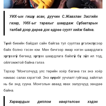
УИХ-ын гишүүн асан, дуучин С.Жавхлан Засгийн
газар, УИХ-ыг тарахыг шаардаж Сүхбаатарын
талбай дээр дөрөв дэх өдрөө суулт хийж байна.
Түүний биеийн байдал сайн байгаа тул суултаа үргэлжлүүлсээр
байх болно гэсэн юм. Мөн бичгээр ямар нэгэн шаардлага
хүргүүлээгүй бөгөөд хүргүүлэх шаардлага байхгүй бүх зүйл ил тод,
ойлгомжтой байна гэлээ.
Тэрээр “Монголчууд улс төрийн хоёр багана гэх энэ хоёр
намаас салах хэрэгтэй. Энэ хүмүүсийг уучлалт гуйгаад зайлтал
нь би энд сууна. Монголын аваад явах залуучууд зөндөө
байна.
Харвардын диплом өвөртөлсөн хэдэн