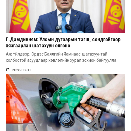
Г.Дамдинням: Улсын дугаарын тэгш, сондгойгоор
хязгаарлан шатахуун олгоно
Аж Үйлдвэр, Эрдэс Баялгийн Яамнаас шатахуунтай
холбоотой асуудлаар хэвлэлийн хурал зохион байгуулла
2026-08-03