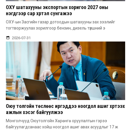
ОХУ шатахууны экспортын хоригоо 2027 оны
нэгдүгээр сар хүртэл сунгажээ
ОХУ-ын Засгийн газар дотоодын шатахууны зах зээлийг
тогтворжуулах зорилгоор бензин, дизель түлшний э
2026-07-31
Оюу толгойн төслөөс иргэддээ ноогдол ашиг хүртээх
ажлын хэсэг байгуулжээ
Монголчууд Оюутолгойн Хөрөнгө оруулалтын гэрээ
байгуулагдсанаас хойш ноогдол ашиг авах асуудлыг 17 ж