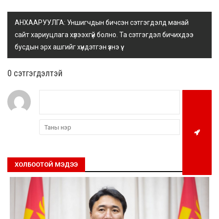
АНХААРУУЛГА: Уншигчдын бичсэн сэтгэгдэлд манай
сайт хариуцлага хүлээхгүй болно. Та сэтгэгдэл бичихдээ
бусдын эрх ашгийг хүндэтгэн үзнэ үү.
0 cэтгэгдэлтэй
ХОЛБООТОЙ МЭДЭЭ