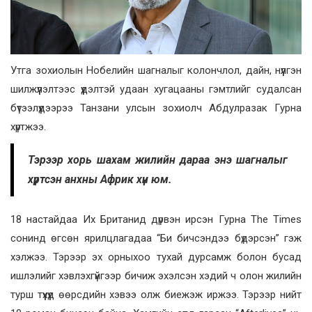
Утга зохиолын Нобелийн шагналыг колончлол, дайн, нүүлгэн
шилжүүлэлтээс үүдэлтэй удаан хугацааны гэмтлийг судалсан
бүтээлүүдээрээ Танзани улсын зохиолч Абдулразак Гурна
хүртжээ.
Тэрээр хорь шахам жилийн дараа энэ шагналыг
хүртсэн анхны Африк хүн юм.
18 настайдаа Их Британид дүрвэн ирсэн Гурна The Times
сонинд өгсөн ярилцлагадаа “Би бичсэндээ бүдэрсэн” гэж
хэлжээ. Тэрээр эх орныхоо тухай дурсамж болон бусад
ишлэлийг хэвлэхгүйгээр бичиж эхэлсэн хэдий ч олон жилийн
турш түүхүүд өөрсдийн хэвээ олж биежэж иржээ. Тэрээр нийт