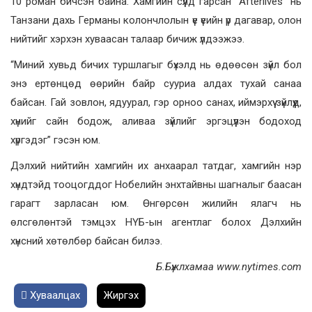
10 роман бичсэн байна. Хамгийн сүүлд гарсан “Afterlives” нь
Танзани дахь Германы колончлолын үе үеийн үр дагавар, олон
нийтийг хэрхэн хуваасан талаар бичиж үлдээжээ.
“Миний хувьд бичих туршлагыг бүхэлд нь өдөөсөн зүйл бол
энэ ертөнцөд өөрийн байр сууриа алдах тухай санаа
байсан. Гай зовлон, ядуурал, гэр орноо санах, иймэрхүү зүйлүүд,
хүнийг сайн бодож, аливаа зүйлийг эргэцүүлэн бодоход
хүргэдэг” гэсэн юм.
Дэлхий нийтийн хамгийн их анхаарал татдаг, хамгийн нэр
хүндтэйд тооцогддог Нобелийн энхтайвны шагналыг баасан
гарагт зарласан юм. Өнгөрсөн жилийн ялагч нь
өлсгөлөнтэй тэмцэх НҮБ-ын агентлаг болох Дэлхийн
хүнсний хөтөлбөр байсан билээ.
Б.Бүжлхамаа www.nytimes.com
Хуваалцах
Жиргэх