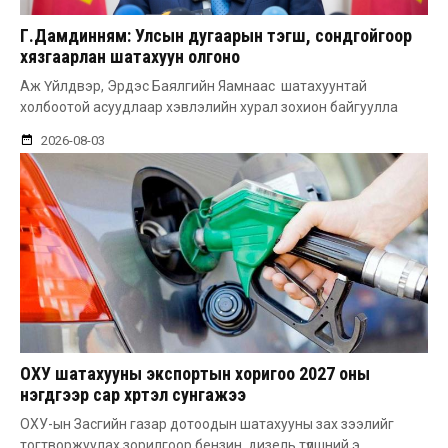
Г.Дамдинням: Улсын дугаарын тэгш, сондгойгоор
хязгаарлан шатахуун олгоно
Аж Үйлдвэр, Эрдэс Баялгийн Яамнаас шатахуунтай
холбоотой асуудлаар хэвлэлийн хурал зохион байгуулла
2026-08-03
ОХУ шатахууны экспортын хоригоо 2027 оны
нэгдүгээр сар хүртэл сунгажээ
ОХУ-ын Засгийн газар дотоодын шатахууны зах зээлийг
тогтворжуулах зорилгоор бензин, дизель түлшний э