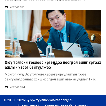
2026-07-31
Оюу толгойн төслөөс иргэддээ ноогдол ашиг хүртээх
ажлын хэсэг байгуулжээ
Монголчууд Оюутолгойн Хөрөнгө оруулалтын гэрээ
байгуулагдсанаас хойш ноогдол ашиг авах асуудлыг 17 ж
2026-07-24
© 2018 - 2026 Бүх эрх хуулиар хамгаалагдсан.
Бидний тухай
Сурталчилгаа байршуулах