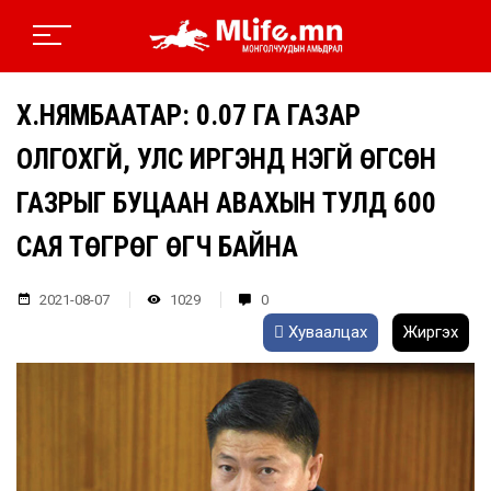
Х.НЯМБААТАР: 0.07 ГА ГАЗАР
ОЛГОХГҮЙ, УЛС ИРГЭНД ҮНЭГҮЙ ӨГСӨН
ГАЗРЫГ БУЦААН АВАХЫН ТУЛД 600
САЯ ТӨГРӨГ ӨГЧ БАЙНА
2021-08-07
1029
0
Хуваалцах
Жиргэх