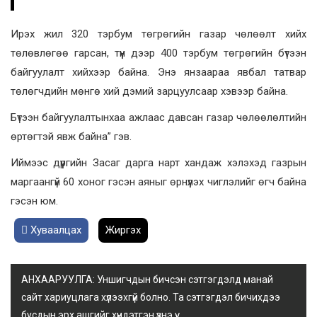
Ирэх жил 320 тэрбум төгрөгийн газар чөлөөлт хийх
төлөвлөгөө гарсан, түүн дээр 400 тэрбум төгрөгийн бүтээн
байгуулалт хийхээр байна. Энэ янзаараа явбал татвар
төлөгчдийн мөнгө хий дэмий зарцуулсаар хэвээр байна.
Бүтээн байгуулалтынхаа ажлаас давсан газар чөлөөлөлтийн
өртөгтэй явж байна” гэв.
Иймээс дүүргийн Засаг дарга нарт хандаж хэлэхэд газрын
маргаангүй 60 хоног гэсэн аяныг өрнүүлэх чиглэлийг өгч байна
гэсэн юм.
Хуваалцах
Жиргэх
АНХААРУУЛГА: Уншигчдын бичсэн сэтгэгдэлд манай
сайт хариуцлага хүлээхгүй болно. Та сэтгэгдэл бичихдээ
бусдын эрх ашгийг хүндэтгэн үзнэ үү.