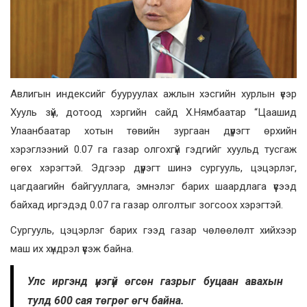
Авлигын индексийг бууруулах ажлын хэсгийн хурлын үеэр
Хууль зүй, дотоод хэргийн сайд Х.Нямбаатар “Цаашид
Улаанбаатар хотын төвийн зургаан дүүрэгт өрхийн
хэрэглээний 0.07 га газар олгохгүй гэдгийг хуульд тусгаж
өгөх хэрэгтэй. Эдгээр дүүрэгт шинэ сургууль, цэцэрлэг,
цагдаагийн байгууллага, эмнэлэг барих шаардлага үүсээд
байхад иргэдэд 0.07 га газар олголтыг зогсоох хэрэгтэй.
Сургууль, цэцэрлэг барих гээд газар чөлөөлөлт хийхээр
маш их хүндрэл үүсэж байна.
Улс иргэнд үнэгүй өгсөн газрыг буцаан авахын
тулд 600 сая төгрөг өгч байна.