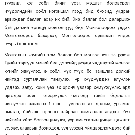
туурвил, хэл соёл, бичиг үсэг, мэдлэг боловсрол,
нүүдэлчдийн соёл иргэншил гээд бид бүхэнд ундран
арвиждаг баялаг асар их бий. Энэ баялаг бол даяаршиж
буй дэлхий ертөнцөд монголчууд бид Монголоороо үлдэх,
Монголоороо бахархах, Монголоороо оршихын үндэс
суурь болох юм.
Монголын хамгийн том баялаг бол монгол хүн та өөрөө юм.
Төрийн тэргүүн миний бие дэлхийд өрсөлдөх чадвартай монгол
хүнийг хөгжүүлэх, өв соёл, үүх түүх, ёс заншлаа дэлхий
нийтэд сурталчлан таниулах, үр хүүдүүддээ өвлүүлэн
үлдээх, залуу хойч үеэ эх оронч үзлээр хүмүүжүүлж, ард
иргэдээ соён гэгээрүүлэх чиглэлд төрийн бодлогыг
чиглүүлэн ажиллах болно. Түүнчлэн эх дэлхий, ургамал
амьтан, байгаль орчноо хайрлан хамгаалах явдлыг бүх
нийтийн үйлс болгон өрнүүлж, уур амьсгалын өөрчлөлт, цөлжилт,
ус, хөрс, агаарын бохирдол, уул уурхай, үйлдвэрлэгчдээс бий