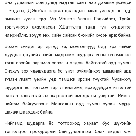
Энэ удаагийн сонгуульд надтай хамт нэр дэвшин өрсөлдсөн
С.Эрдэнэ, Д.Энхбат нартаа цаашдын ажил үйлсэд нь өндөр
амжилт хүсэн ерөөе. Мөн Монгол Улсын Ерөнхийлөгч, Төрийн
тэргүүнээр ажилласан Х.Баттулга танд гүн хүндэтгэл
илэрхийлж, эрүүл энх, сайн сайхан бүхнийг хүсэн ерөөж байна.
Эрхэм хүндэт ар иргэд ээ, монголчууд бид эрх чөлөөний
дуудлага, хүний эрхийн мэдрэмж, шударга ёсны хүсэмжлэл,
тэгш эрхийн зарчмаа хэзээ ч алдаж байгаагүй ард түмэн.
Энэхүү эрх чөлөө, шударга ёс, үнэт зүйлийнхээ төлөө манай ард
түмэн ямагт үеийн үед тэмцэж ирсэн түүхтэй. Чухамхүү
шударга ёс тогтсон тэр л нийгэмд ирээдүйдээ итгэлтэй
сэтгэл хангалтай аз жаргалтай амьдрахы учиртай. Ийм л
нийгэм байгуулахыг Монголын ард түмэн хүсэж мөрөөдөж,
шахаж шаардаж байна.
Нийгэмд шударга ёс тогтооход хараат бус шүүхийн
тогтолцоо прокурорын байгууллагатай байх явдал юм.