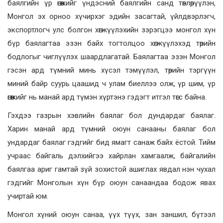
баялгийн үр өгөөжийг үндэсний баялгийн санд төвлөрүүлэн,
Монгол эх орноо хүчирхэг эдийн засагтай, үйлдвэрлэгч,
экспортлогч улс болгон хөгжүүлэхийн зэрэгцээ монгол хүн
бүр баялагтаа эзэн байх тогтолцоо хөгжүүлэхэд төрийн
бодлогыг чиглүүлэх шаардлагатай. Баялагтаа эзэн Монгол
гэсэн ард түмний минь хүсэл тэмүүлэл, төрийн тэргүүн
миний байр суурь цаашид ч улам биеллээ олж, үр шим, үр
өгөөжийг нь манай ард түмэн хүртэнэ гэдэгт итгэл төгс байна.
Гэхдээ газрын хэвлийн баялаг бол дундардаг баялаг.
Харин манай ард түмний оюун санааны баялаг бол
ундардаг баялаг гэдгийг бид ямагт санаж байх ёстой. Тийм
учраас байгаль дэлхийгээ хайрлан хамгаалж, байгалийн
баялгаа ариг гамтай зүй зохистой ашиглах явдал нэн чухал
гэдгийг Монголын хүн бүр оюун санаандаа бодож явах
учиртай юм.
Монгол хүний оюун санаа, үүх түүх, зан заншил, бүтээл