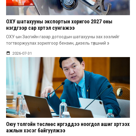
ОХУ шатахууны экспортын хоригоо 2027 оны
нэгдүгээр сар хүртэл сунгажээ
ОХУ-ын Засгийн газар дотоодын шатахууны зах зээлийг
тогтворжуулах зорилгоор бензин, дизель түлшний э
2026-07-31
Оюу толгойн төслөөс иргэддээ ноогдол ашиг хүртээх
ажлын хэсэг байгуулжээ