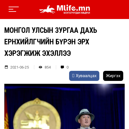
МОНГОЛ УЛСЫН ЗУРГАА ДАХЬ
ЕРӨНХИЙЛӨГЧИЙН БҮРЭН ЭРХ
ХЭРЭГЖИЖ ЭХЭЛЛЭЭ
2021-06-25
854
0
Хуваалцах
Жиргэх