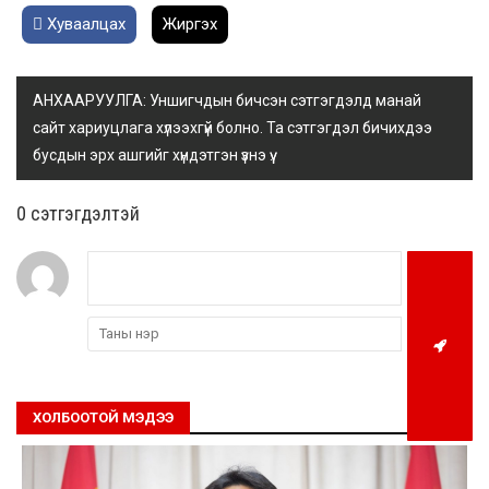
Хуваалцах
Жиргэх
АНХААРУУЛГА: Уншигчдын бичсэн сэтгэгдэлд манай
сайт хариуцлага хүлээхгүй болно. Та сэтгэгдэл бичихдээ
бусдын эрх ашгийг хүндэтгэн үзнэ үү.
0 cэтгэгдэлтэй
ХОЛБООТОЙ МЭДЭЭ