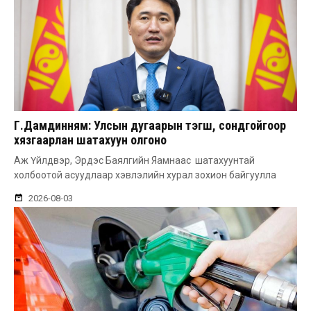
Г.Дамдинням: Улсын дугаарын тэгш, сондгойгоор
хязгаарлан шатахуун олгоно
Аж Үйлдвэр, Эрдэс Баялгийн Яамнаас шатахуунтай
холбоотой асуудлаар хэвлэлийн хурал зохион байгуулла
2026-08-03