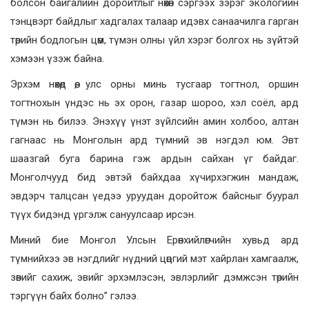
болсон байгалийн доройтлыг нөхөн сэргээх зэрэг экологийн
тэнцвэрт байдлыг хадгалах талаар идэвх санаачилга гарган
төрийн бодлогын цөм, түмэн олны үйл хэрэг болгох нь зүйтэй
хэмээн үзэж байна.
Эрхэм нөхөд өө, улс орны минь тусгаар тогтнол, оршин
тогтнохын үндэс нь эх орон, газар шороо, хэл соёл, ард
түмэн нь билээ. Энэхүү үнэт зүйлсийн амин холбоо, алтан
гагнаас нь Монголын ард түмний эв нэгдэл юм. Эвт
шаазгай буга барина гэж ардын сайхан үг байдаг.
Монголчууд бид эвтэй байхдаа хүчирхэгжин мандаж,
эвдэрч талцсан үедээ уруудан доройтож байсныг буурал
түүх бидэнд үргэлж сануулсаар ирсэн.
Миний бие Монгол Улсын Ерөнхийлөгчийн хувьд ард
түмнийхээ эв нэгдлийг нүдний цөцгий мэт хайрлан хамгаалж,
зөвийг сахиж, эвийг эрхэмлэсэн, эвлэрлийг дэмжсэн төрийн
тэргүүн байх болно” гэлээ.