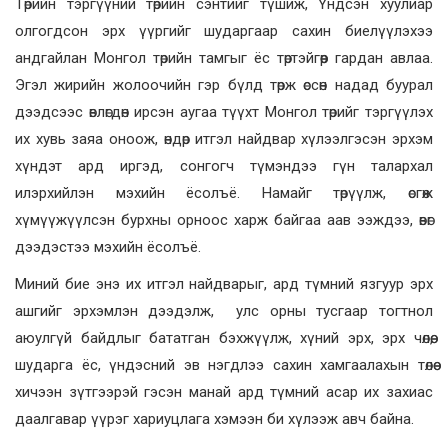
Төрийн тэргүүний төрийн сэнтийг түшиж, Үндсэн хуулиар
олгогдсон эрх үүргийг шударгаар сахин биелүүлэхээ
андгайлан Монгол төрийн тамгыг ёс төртэйгөөр гардан авлаа.
Эгэл жирийн жолоочийн гэр бүлд төрж өссөн надад буурал
дээдсээс өвлөгдөн ирсэн аугаа түүхт Монгол төрийг тэргүүлэх
их хувь заяа оноож, өндөр итгэл найдвар хүлээлгэсэн эрхэм
хүндэт ард иргэд, сонгогч түмэндээ гүн талархал
илэрхийлэн мэхийн ёсолъё. Намайг төрүүлж, өсгөж
хүмүүжүүлсэн бурхны орноос харж байгаа аав ээждээ, өвөг
дээдэстээ мэхийн ёсолъё.
Миний бие энэ их итгэл найдварыг, ард түмний язгуур эрх
ашгийг эрхэмлэн дээдэлж, улс орны тусгаар тогтнол
аюулгүй байдлыг бататган бэхжүүлж, хүний эрх, эрх чөлөө,
шударга ёс, үндэсний эв нэгдлээ сахин хамгаалахын төлөө
хичээн зүтгээрэй гэсэн манай ард түмний асар их захиас
даалгавар үүрэг хариуцлага хэмээн би хүлээж авч байна.