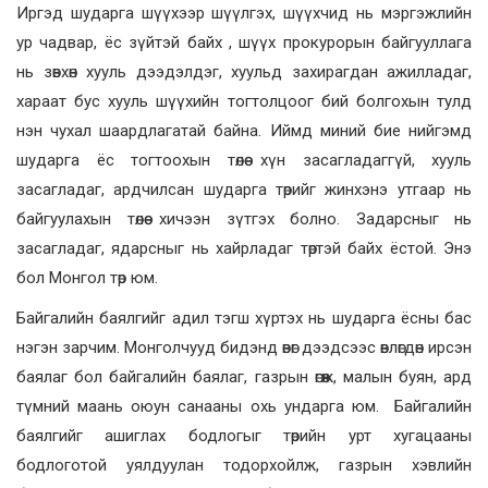
Иргэд шударга шүүхээр шүүлгэх, шүүхчид нь мэргэжлийн
ур чадвар, ёс зүйтэй байх , шүүх прокурорын байгууллага
нь зөвхөн хууль дээдэлдэг, хуульд захирагдан ажилладаг,
хараат бус хууль шүүхийн тогтолцоог бий болгохын тулд
нэн чухал шаардлагатай байна. Иймд миний бие нийгэмд
шударга ёс тогтоохын төлөө хүн засагладаггүй, хууль
засагладаг, ардчилсан шударга төрийг жинхэнэ утгаар нь
байгуулахын төлөө хичээн зүтгэх болно. Задарсныг нь
засагладаг, ядарсныг нь хайрладаг төртэй байх ёстой. Энэ
бол Монгол төр юм.
Байгалийн баялгийг адил тэгш хүртэх нь шударга ёсны бас
нэгэн зарчим. Монголчууд бидэнд өвөг дээдсээс өвлөгдөн ирсэн
баялаг бол байгалийн баялаг, газрын өгөөж, малын буян, ард
түмний маань оюун санааны охь ундарга юм. Байгалийн
баялгийг ашиглах бодлогыг төрийн урт хугацааны
бодлоготой уялдуулан тодорхойлж, газрын хэвлийн