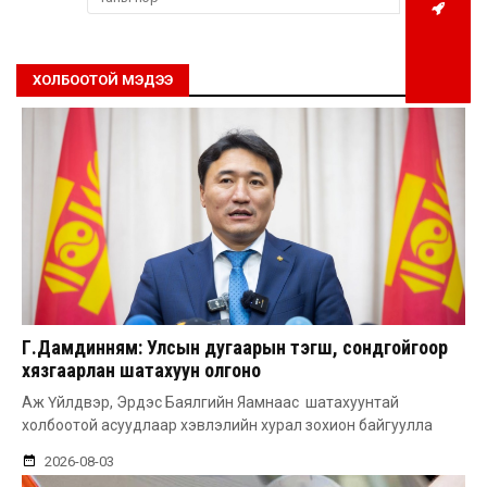
ХОЛБООТОЙ МЭДЭЭ
Г.Дамдинням: Улсын дугаарын тэгш, сондгойгоор
хязгаарлан шатахуун олгоно
Аж Үйлдвэр, Эрдэс Баялгийн Яамнаас шатахуунтай
холбоотой асуудлаар хэвлэлийн хурал зохион байгуулла
2026-08-03