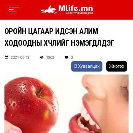
ОРОЙН ЦАГААР ИДСЭН АЛИМ
ХОДООДНЫ ХҮЧЛИЙГ НЭМЭГДҮҮЛДЭГ
2021-06-13
1362
0
Хуваалцах
Жиргэх