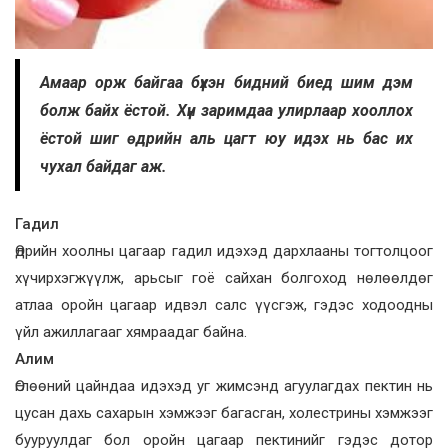
Амаар орж байгаа бүхэн бидний биед шим дэм
болж байх ёстой. Хүн заримдаа улирлаар хооллох
ёстой шиг өдрийн аль цагт юу идэх нь бас их
чухал байдаг аж.
Гадил
Өдрийн хоолны цагаар гадил идэхэд дархлааны тогтолцоог
хүчирхэгжүүлж, арьсыг гоё сайхан болгоход нөлөөлдөг
атлаа оройн цагаар идвэл салс үүсгэж, гэдэс ходоодны
үйл ажиллагааг хям­раадаг байна.
Алим
Өглөөний цайндаа идэхэд уг жимсэнд агуулагдах пектин нь
цусан дахь сахарын хэмжээг багасган, холестрины хэмжээг
бууруулдаг бол оройн цагаар пектинийг гэдэс дотор