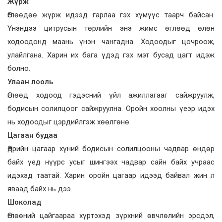
Жүрж
Өглөөдөө жүрж идээд гарлаа гэх хүмүүс таарч байсан.
Үнэндээ цитрусын төрлийн энэ жимс өглөөд өлөн
ходоодонд маань үнэн чангадна. Ходоодыг цочроож,
улайлгана. Харин их бага үдэд гэх мэт бусад цагт идэж
болно.
Улаан лооль
Өглөөд ходоод гэдэсний үйл ажиллагааг сайжруулж,
бодисын солилцоог сайжруулна. Оройн хоолны үеэр идэх
нь ходоодыг цэрдийлгэж хөөлгөнө.
Цагаан будаа
Өдрийн цагаар хүний бодисын солилцооны чадвар өндөр
байх үед нүүрс усыг шингээх чадвар сайн байх учраас
идэхэд таатай. Харин оройн цагаар идээд байвал жин л
яваад байх нь дээ.
Шоколад
Өглөөний цайгаараа хүр­­тэхэд зүрхний өвч­­лөлийн эрсдэл,