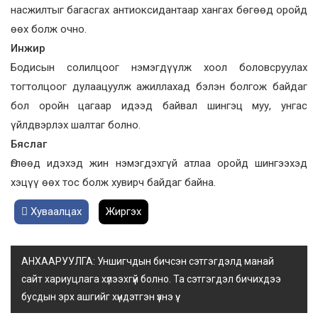
насжилтыг багасгах антиоксидантаар хангах бөгөөд оройд
өөх болж очно.
Инжир
Бодисын солилцоог нэмэгдүүлж хоол боловсруулах
тогтолцоог дулаацуулж ажиллахад бэлэн болгож байдаг
бол оройн цагаар идээд байвал шингэц муу, унгас
үйлдвэрлэх шалтаг болно.
Бяслаг
Өглөөд идэхэд жин нэмэгдэхгүй атлаа оройд шингээхэд
хэцүү өөх тос болж хувирч байдаг байна.
Хуваалцах
Жиргэх
АНХААРУУЛГА: Уншигчдын бичсэн сэтгэгдэлд манай
сайт хариуцлага хүлээхгүй болно. Та сэтгэгдэл бичихдээ
бусдын эрх ашгийг хүндэтгэн үзнэ үү.