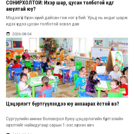
СОНИРХОЛТОЙ: Ихэр шар, цусан толботой өндөг
аюултай юу?
Мэдэхгүй бүхэн хүний дайсан гэж нэг үг бий. Урьд нь өндөг шарж
идэх үедээ цусан толботой эсвэл дав
2026-08-04
Цэцэрлэгт бүртгүүлэхдээ юу анхаарах ёстой вэ?
Сургуулийн өмнөх боловсрол буюу цэцэрлэгийн бүртгэлийн
хүсэлтийг наймдугаар сарын 1-ээс хүлээн авч