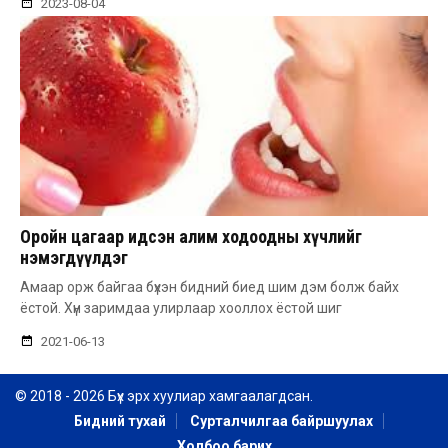
2023-08-04
Оройн цагаар идсэн алим ходоодны хүчлийг
нэмэгдүүлдэг
Амаар орж байгаа бүхэн бидний биед шим дэм болж байх
ёстой. Хүн заримдаа улирлаар хооллох ёстой шиг
2021-06-13
© 2018 - 2026 Бүх эрх хуулиар хамгаалагдсан.
Бидний тухай
Сурталчилгаа байршуулах
Холбоо барих