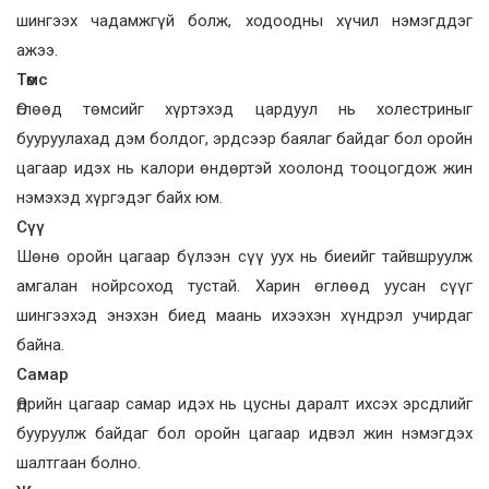
шингээх чадамжгүй болж, ходоодны хүчил нэмэгддэг
ажээ.
Төмс
Өглөөд төмсийг хүр­­­тэхэд цар­дуул нь холестриныг
бууруулахад дэм болдог, эрдсээр баялаг байдаг бол оройн
цагаар идэх нь калори өндөртэй хоолонд тооцогдож жин
нэмэхэд хүргэдэг байх юм.
Сүү
Шөнө оройн цагаар бүлээн сүү уух нь биеийг тайвшруулж
амгалан нойр­соход тустай. Харин өглөөд уусан сүүг
шингээхэд энэхэн биед маань ихээхэн хүндрэл учирдаг
байна.
Самар
Өдрийн цагаар самар идэх нь цусны даралт ихсэх эрсдлийг
бууруулж байдаг бол оройн цагаар идвэл жин нэмэгдэх
шалтгаан болно.