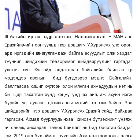
III багийн иргэн өндөр настан Насанжаргал:
– МАН-аас
Ерөнхийлөгчийн сонгуульд нэр дэвшигч У.Хүрэлсүх улс орон,
ард иргэдийн өмнө тулгамдаж байгаа асуудлыг олж хардаг,
түүнийг шийдэхийн төлөө зоримог шийдвэрүүдийг гаргадаг
улстөрч хүн. Хулгайд алдагдсан байгалийн баялгаа төр
мэдэлдээ авсныг бид бүгдээрээ мэднэ. Байгалийн
баялгаасаа хишиг хүртсэн олон мянган ахмадуудын нэг нь
би. Цар тахалтай хүнд хэцүү үед өрх айл, аж ахуйн нэгж
бүрийн ус, дулаан, цахилгааны мөнгийг төр төлж байна. Энэ
шийдвэрийг нэр дэвшигч У.Хүрэлсүх Ерөнхий сайд байхдаа
гаргасан. Ахмад буурлуудынхаа хийсэн бүтээснийг үнэлж,
ач санаж, анхаарал тавьж байдагт нь бид баяртай байдаг
юм. 2019 онд бүх аймаг, дүүргийн Ахмадын хорооны дарга