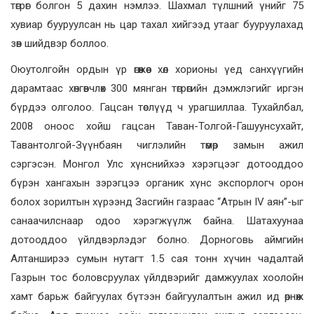
төгрөг болгон 5 дахин нэмлээ. Шахмал түлшний үнийг 75
хувиар бууруулсан нь цар тахал хийгээд утааг бууруулахад
зөв шийдвэр боллоо.
Оюутолгойн ордын үр өгөөжөөс хөл хорионы үед санхүүгийн
дарамтаас хөнгөвчлөх 300 мянган төгрөгийн дэмжлэгийг иргэн
бүрдээ олголоо. Гацсан төслүүд ч урагшиллаа. Тухайлбал,
2008 оноос хойш гацсан Таван-Толгой-Гашуунсухайт,
Тавантолгой-Зүүнбаян чиглэлийн төмөр замын ажил
сэргэсэн. Монгол Улс хүнснийхээ хэрэгцээг дотооддоо
бүрэн хангахын зэрэгцээ органик хүнс экспорлогч орон
болох зорилтын хүрээнд Засгийн газраас “Атрын IV аян”-ыг
санаачилснаар одоо хэрэгжүүлж байна. Шатахуунаа
дотооддоо үйлдвэрлэдэг болно. Дорноговь аймгийн
Алтанширээ сумын нутагт 1.5 сая тонн хүчин чадалтай
Газрын тос боловсруулах үйлдвэрийг дамжуулах хоолойн
хамт барьж байгуулах бүтээн байгуулалтын ажил ид өрнөж