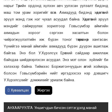
нарыг Төрийн ордонд хүлээн авч уулзсан уулзалт бидэнд
маш том урам зоригийг өгсөн. Ахмадууд бидэнд хөдөлгөөний
эрүүл мэнд гэж нэг чухал асуудал байна. Хөдөлгөөний эрүүл
мэндийг сайжруулах зорилгоор Говьсүмбэр аймгийн
ахмадын хороог сэргээн засалтын болон
чийрэгжүүлэлтийн иж бүрэн тоног төхөөрөмжөөр хангасан.
Үүнийгээ манай аймгийн ахмадууд бүрэн дүүрэн ашиглаж
байгаа. Энэ бол У.Хүрэлсүх Ерөнхий сайдаар ажиллаж
байхдаа шийдвэрлэсэн асуудал. Энэ мэт олон зүйлийг би
хэлэхээр байна. Тиймээс Боржигончуудын өлгий хойморь
болсон Говьсүмбэрийн нийт иргэдээсээ нэр дэвшигч
У.Хүрэлсүхийг дэмжихийг уриалж байна.
Хуваалцах
Жиргэх
АНХААРУУЛГА: Уншигчдын бичсэн сэтгэгдэлд манай