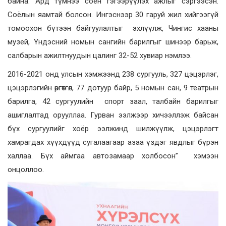
байна. Ард түмнээ соён гэгээрүүлэх ажлыг сэргээсэн.
Соёлын яамтай болсон. Ингэснээр 30 гаруй жил хийгээгүй
томоохон бүтээн байгуулалтыг эхлүүлж, Чингис хааны
музей, Үндэсний номын сангийн барилгыг шинээр барьж,
салбарын ажилтнуудын цалинг 32-52 хувиар нэмлээ.
2016-2021 онд улсын хэмжээнд 238 сургууль, 327 цэцэрлэг,
цэцэрлэгийн өргөтгөл, 77 дотуур байр, 5 номын сан, 9 театрын
барилга, 42 сургуулийн спорт заал, талбайн барилгыг
ашиглалтад орууллаа. Гурван ээлжээр хичээллэж байсан
бүх сургуулийг хоёр ээлжинд шилжүүлж, цэцэрлэгт
хамрагдах хүүхдүүд сугалаагаар азаа үздэг явдлыг бүрэн
халлаа. Бүх аймгаа автозамаар холбосон” хэмээн
онцоллоо.