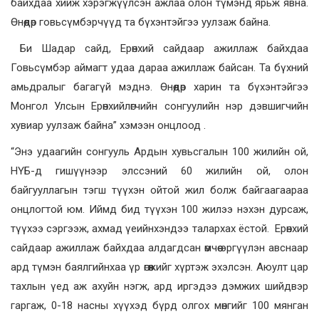
байхдаа хийж хэрэгжүүлсэн ажлаа олон түмэнд ярьж явна.
Өнөөдөр говьсүмбэрчүүд та бүхэнтэйгээ уулзаж байна.
Би Шадар сайд, Ерөнхий сайдаар ажиллаж байхдаа
Говьсүмбэр аймагт удаа дараа ажиллаж байсан. Та бүхний
амьдралыг багагүй мэднэ. Өнөөдөр харин та бүхэнтэйгээ
Монгол Улсын Ерөнхийлөгчийн сонгуулийн нэр дэвшигчийн
хувиар уулзаж байна” хэмээн онцлоод .
“Энэ удаагийн сонгууль Ардын хувьсгалын 100 жилийн ой,
НҮБ-д гишүүнээр элссэний 60 жилийн ой, олон
байгууллагын тэгш түүхэн ойтой жил болж байгаагаараа
онцлогтой юм. Иймд бид түүхэн 100 жилээ нэхэн дурсаж,
түүхээ сэргээж, ахмад үеийнхэндээ талархах ёстой. Ерөнхий
сайдаар ажиллаж байхдаа алдагдсан өмчөө эргүүлэн авснаар
ард түмэн баялгийнхаа үр өгөөжийг хүртэж эхэлсэн. Аюулт цар
тахлын үед аж ахуйн нэгж, ард иргэдээ дэмжих шийдвэр
гаргаж, 0-18 насны хүүхэд бүрд олгох мөнгийг 100 мянган