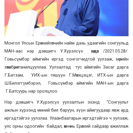
Монгол Улсын Ерөнхийлөгчийн найм дахь удаагийн сонгуульд
МАН-аас нэр дэвшигч У.Хүрэлсүх өнөөдөр /2021.05.28/
Говьсүмбэр аймгийн иргэд сонгогчидтой уулзаж, мөрийн
хөтөлбөрөө танилцууллаа. Уулзалтад тус аймгийн Засаг дарга
Г.Батзам, УИХ-ын гишүүн Г.Мөнхцэцэг, ИТХ-ын дарга
Ш.Билэггүмбэрэл, Говьсүмбэр аймгийн МАН-ын дарга
Г.Батсуурь нар оролцлоо.
Нэр дэвшигч У.Хүрэлсүх уулзалтын эхэнд “Сонгуульт
ажлын хүрээнд миний бие баруун, зүүн аймгуудаар явж ард
иргэдтэйгээ уулзлаа. Улаанбаатарын иргэдтэйгээ ч уулзаж,
улс орны одоогийн байдал, өмнө нь Ерөнхий сайдаар ажиллаж