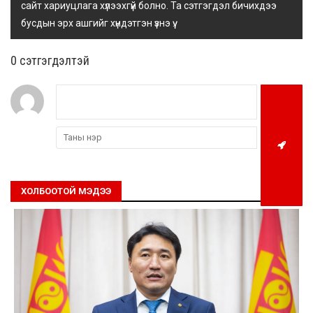
сайт хариуцлага хүлээхгүй болно. Та сэтгэгдэл бичихдээ
бусдын эрх ашгийг хүндэтгэн үзнэ үү.
0 cэтгэгдэлтэй
ХОЛБООТОЙ МЭДЭЭ