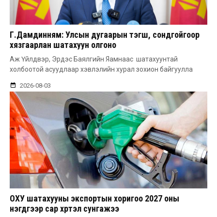
Г.Дамдинням: Улсын дугаарын тэгш, сондгойгоор
хязгаарлан шатахуун олгоно
Аж Үйлдвэр, Эрдэс Баялгийн Яамнаас шатахуунтай
холбоотой асуудлаар хэвлэлийн хурал зохион байгуулла
2026-08-03
ОХУ шатахууны экспортын хоригоо 2027 оны
нэгдүгээр сар хүртэл сунгажээ