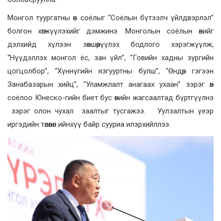
Монгол туургатны өв соёлыг “Соёлын бүтээлч үйлдвэрлэл”
болгон хөгжүүлэхийг дэмжинэ. Монголын соёлын өвийг
дэлхийд хүлээн зөвшөөрүүлэх бодлого хэрэгжүүлж,
“Нүүдэллэх монгол ёс, зан үйл”, “Говийн хадны зургийн
цогцолбор”, “Хүннүгийн язгууртны булш”, “Өндөр гэгээн
Занабазарын хийц”, “Уламжлалт анагаах ухаан” зэрэг өв
соёлоо Юнеско-гийн биет бус өвийн жагсаалтад бүртгүүлнэ
зэрэг олон чухал заалтыг тусгажээ. Уулзалтын үеэр
иргэдийн төлөөлөл ийнхүү байр сууриа илэрхийллээ.