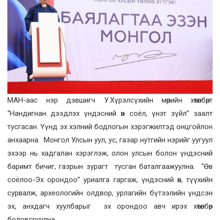
МАН-аас нэр дэвшигч У.Хүрэлсүхийн мөрийн хөтөлбөрт
“Нандигнан дээдлэх үндэсний өв соёл, үнэт зүйл” заалт
тусгасан. Үүнд эх хэлний бодлогын хэрэгжилтэд онцгойлон
анхаарна. Монгол Улсын уул, ус, газар нутгийн нэрийг уугуул
эхээр нь хадгалан хэрэглэж, олон улсын болон үндэсний
баримт бичиг, газрын зурагт тусган баталгаажуулна. “Өв
соёлоо-Эх орондоо” уриалга гаргаж, үндэсний өв, түүхийн
сурвалж, археологийн олдвор, урлагийн бүтээлийн үндсэн
эх, анхдагч хуулбарыг эх орондоо авч ирэх хөтөлбөр
боловсруулна.