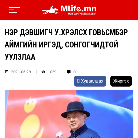
НЭР ДЭВШИГЧ У.ХҮРЭЛСҮХ ГОВЬСҮМБЭР
АЙМГИЙН ИРГЭД, СОНГОГЧИДТОЙ
УУЛЗЛАА
2021-05-28
1029
0
Хуваалцах
Жиргэх