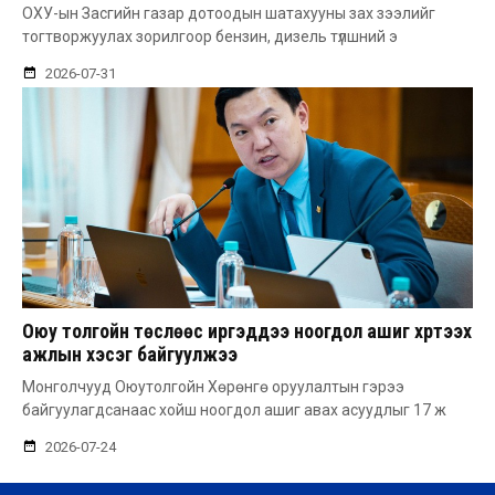
ОХУ-ын Засгийн газар дотоодын шатахууны зах зээлийг
тогтворжуулах зорилгоор бензин, дизель түлшний э
2026-07-31
Оюу толгойн төслөөс иргэддээ ноогдол ашиг хүртээх
ажлын хэсэг байгуулжээ
Монголчууд Оюутолгойн Хөрөнгө оруулалтын гэрээ
байгуулагдсанаас хойш ноогдол ашиг авах асуудлыг 17 ж
2026-07-24