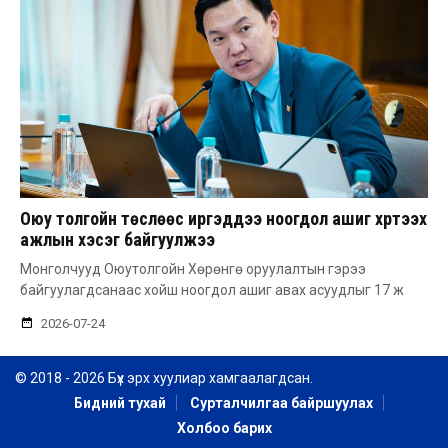
Оюу толгойн төслөөс иргэддээ ноогдол ашиг хүртээх
ажлын хэсэг байгуулжээ
Монголчууд Оюутолгойн Хөрөнгө оруулалтын гэрээ
байгуулагдсанаас хойш ноогдол ашиг авах асуудлыг 17 ж
2026-07-24
© 2018 - 2026 Бүх эрх хуулиар хамгаалагдсан.
Бидний тухай
Сурталчилгаа байршуулах
Холбоо барих