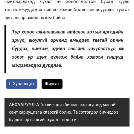
шийдвэрлэхэд чухал ач холбогдолтой бусад хууль
тогтоомжуудад хотын хөгжлийн бодлогын асуудлыг тусгах
чиглэлээр ажиллах юм байна.
Түр хороо ажилласнаар нийслэл хотын иргэдийн
эрүүл, аюулгүй орчинд амьдрах таатай орчин
бүрдэх, нийгэм, эдийн засгийн үзүүлэлтүүд өсөх
зэрэг үр дүнг хүлээж байна хэмээн гишүүд
мэдээлэлдээ дурдлаа.
Хуваалцах
Жиргэх
АНХААРУУЛГА: Уншигчдын бичсэн сэтгэгдэлд манай
сайт хариуцлага хүлээхгүй болно. Та сэтгэгдэл бичихдээ
бусдын эрх ашгийг хүндэтгэн үзнэ үү.