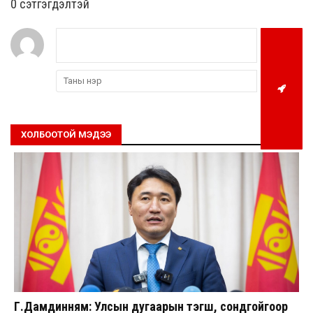
0 cэтгэгдэлтэй
ХОЛБООТОЙ МЭДЭЭ
Г.Дамдинням: Улсын дугаарын тэгш, сондгойгоор