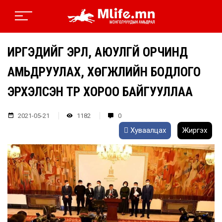
ИРГЭДИЙГ ЭРҮҮЛ, АЮУЛГҮЙ ОРЧИНД
АМЬДРУУЛАХ, ХӨГЖЛИЙН БОДЛОГО
ЭРХЭЛСЭН ТҮР ХОРОО БАЙГУУЛЛАА
2021-05-21
1182
0
Хуваалцах
Жиргэх