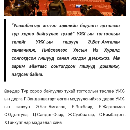
“Улаанбаатар хотын хөгжлийн бодлого эрхэлсэн
түр хороо байгуулах тухай” УИХ-ын тогтоолын
төслийг УИХ-ын гишүүн Э.Бат-Амгалан
санаачилж, Нийслэлээс Улсын Их Хуралд
сонгогдсон гишүүд санал нэгдэн дэмжжээ. Мөн
зарим аймгаас сонгогдсон гишүүд дэмжиж,
нэгдсэн байна.
Өнөөдөр Түр хороо байгуулах тухай тогтоолын төслөө УИХ-
ын дарга Г.Занданшатарт өргөн мэдүүлснийхээ дараа УИХ-
ын гишүүн Э.Бат-Амгалан, Б.Энхбаяр, Б.Жаргалмаа,
С.Одонтуяа, Ц.Сандаг-Очир, Ж.Сүхбаатар, С.Бямбацогт,
Х.Ганхуяг нар мэдээлэл хийв.