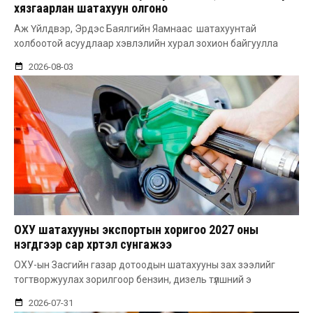
хязгаарлан шатахуун олгоно
Аж Үйлдвэр, Эрдэс Баялгийн Яамнаас шатахуунтай
холбоотой асуудлаар хэвлэлийн хурал зохион байгуулла
2026-08-03
ОХУ шатахууны экспортын хоригоо 2027 оны
нэгдүгээр сар хүртэл сунгажээ
ОХУ-ын Засгийн газар дотоодын шатахууны зах зээлийг
тогтворжуулах зорилгоор бензин, дизель түлшний э
2026-07-31