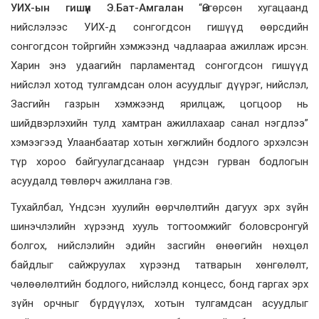
УИХ-ын гишүүн Э.Бат-Амгалан
“Өнгөрсөн хугацаанд
нийслэлээс УИХ-д сонгогдсон гишүүд өөрсдийн
сонгогдсон тойргийн хэмжээнд чадлаараа ажиллаж ирсэн.
Харин энэ удаагийн парламентад сонгогдсон гишүүд
нийслэл хотод тулгамдсан олон асуудлыг дүүрэг, нийслэл,
Засгийн газрын хэмжээнд ярилцаж, цогцоор нь
шийдвэрлэхийн тулд хамтран ажиллахаар санал нэгдлээ”
хэмээгээд Улаанбаатар хотын хөгжлийн бодлого эрхэлсэн
түр хороо байгуулагдсанаар үндсэн гурван бодлогын
асуудалд төвлөрч ажиллана гэв.
Тухайлбал, Үндсэн хуулийн өөрчлөлтийн дагуух эрх зүйн
шинэчлэлийн хүрээнд хууль тогтоомжийг боловсронгуй
болгох, нийслэлийн эдийн засгийн өнөөгийн нөхцөл
байдлыг сайжруулах хүрээнд татварын хөнгөлөлт,
чөлөөлөлтийн бодлого, нийслэлд концесс, бонд гаргах эрх
зүйн орчныг бүрдүүлэх, хотын тулгамдсан асуудлыг