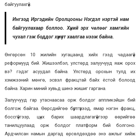
байгуулахгүй.
Ингээд Иргэдийн Оролцооны Нэгдэл нэртэй нам
байгуулахаар боллоо. Хүний эрх чөлөөг хамгийн
чухал гэж боддог хүмүүст хаалгаа нээж байна.
Өнгөрсөн 10 жилийн хугацаанд хийх гээд чадаагүй
реформууд бий. Жишээлбэл, улстөрд залуучууд яаж орох
вэ? гэдэг асуудал байна. Улстөрд орохын тулд их
хэмжээний мөнгө, эсвэл фракцтай байх ёстой болоод
байна. Харин миний хувьд шинэ жишиг гаргана.
Залуучууд гар утаснаасаа орж болдог аппликэйшн бий
болгож байгаа. Өөрсдийгөө бүртгүүлээд, ямар нэгэн фракц,
боссгүйгээр, цүнх барих шаардлагагүйгээр өөрийгөө
танилцуулаад орж болдог платформ бий болгоно.
Ардчилсан намын даргад өрсөлдөхдөө энэ ажлыг хийж