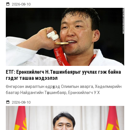
2026-08-10
ЕТГ: Ерөнхийлөгч Н.Түвшинбаярыг уучлах гэж байна
гэдэг ташаа мэдээлэл
Өнгөрсөн амралтын өдрүүдэд Олимпын аварга, Хөдөлмөрийн
баатар Найдангийн Түвшинбаяр, Ерөнхийлөгч У.Х
2026-08-10