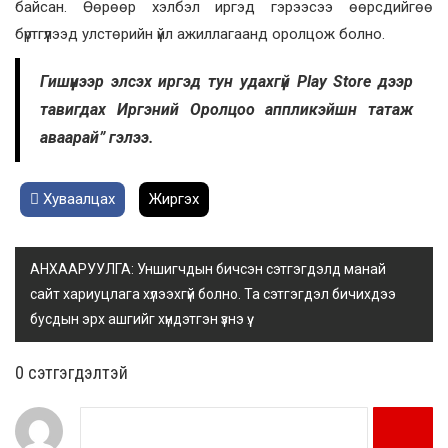
байсан. Өөрөөр хэлбэл иргэд гэрээсээ өөрсдийгөө
бүртгүүлээд улстөрийн үйл ажиллагаанд оролцож болно.
Гишүүнээр элсэх иргэд тун удахгүй Play Store дээр
тавигдах Иргэний Оролцоо аппликэйшн татаж
аваарай” гэлээ.
Хуваалцах
Жиргэх
АНХААРУУЛГА: Уншигчдын бичсэн сэтгэгдэлд манай
сайт хариуцлага хүлээхгүй болно. Та сэтгэгдэл бичихдээ
бусдын эрх ашгийг хүндэтгэн үзнэ үү.
0 cэтгэгдэлтэй