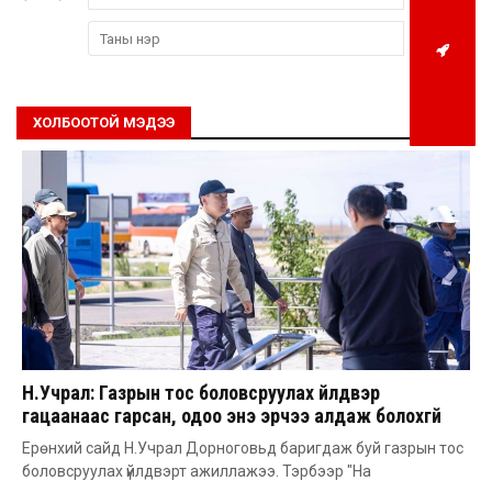
ХОЛБООТОЙ МЭДЭЭ
Н.Учрал: Газрын тос боловсруулах үйлдвэр
гацаанаас гарсан, одоо энэ эрчээ алдаж болохгүй
Ерөнхий сайд Н.Учрал Дорноговьд баригдаж буй газрын тос
боловсруулах үйлдвэрт ажиллажээ. Тэрбээр "На