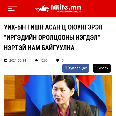
УИХ-ЫН ГИШҮҮН АСАН Ц.ОЮУНГЭРЭЛ
“ИРГЭДИЙН ОРОЛЦООНЫ НЭГДЭЛ”
НЭРТЭЙ НАМ БАЙГУУЛНА
2021-05-14
1266
0
Хуваалцах
Жиргэх