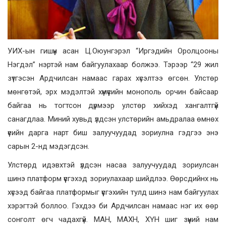
УИХ-ын гишүүн асан Ц.Оюунгэрэл “Иргэдийн Оролцооны
Нэгдэл” нэртэй нам байгуулахаар болжээ. Тэрээр “29 жил
зүтгэсэн Ардчилсан намаас гарах хүсэлтээ өгсөн. Улстөр
мөнгөтэй, эрх мэдэлтэй хүмүүсийн монополь орчин байсаар
байгаа нь тогтсон дүрмээр улстөр хийхэд хангалтгүй
санагдлаа. Миний хувьд үлдсэн улстөрийн амьдралаа өмнөх
үеийн дарга нарт биш залуучуудад зориулна гэдгээ энэ
сарын 2-нд мэдэгдсэн.
Улстөрд идэвхтэй үлдсэн насаа залуучуудад зориулсан
шинэ платформ үүсгэхэд зориулахаар шийдлээ. Өөрсдийнх нь
хүсээд байгаа платформыг үүсгэхийн тулд шинэ нам байгуулах
хэрэгтэй боллоо. Гэхдээ би Ардчилсан намаас нэг их өөр
сонголт өгч чадахгүй. МАН, МАХН, ХҮН шиг зүүний нам