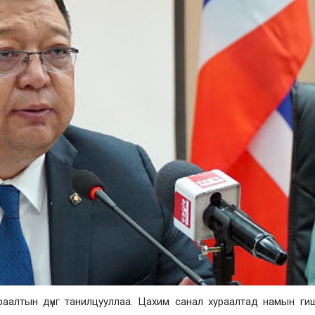
алтын дүнг танилцууллаа. Цахим санал хураалтад намын гишү