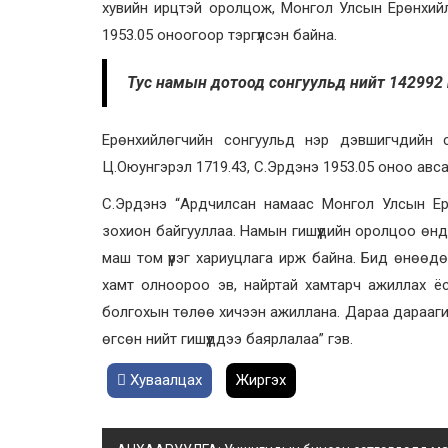
хувийн ирцтэй оролцож, Монгол Улсын Ерөнхий
1953.05 оноогоор тэргүүлсэн байна.
Тус намын дотоод сонгуульд нийт 142992 ги
Ерөнхийлөгчийн сонгуульд нэр дэвшигчдийн су
Ц.Оюунгэрэл 1719.43, С.Эрдэнэ 1953.05 оноо авса
С.Эрдэнэ “Ардчилсан намаас Монгол Улсын Ер
зохион байгууллаа. Намын гишүүдийн оролцоо өнд
маш том үүрэг хариуцлага ирж байна. Бид өнөөдө
хамт олноороо эв, найртай хамтарч ажиллах ёс
болгохын төлөө хичээн ажиллана. Дараа дарааг
өгсөн нийт гишүүддээ баярлалаа” гэв.
Хуваалцах
Жиргэх