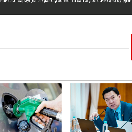
 сайт хариуцлага хүлээхгүй болно. Та сэтгэгдэл бичихдээ бусдын