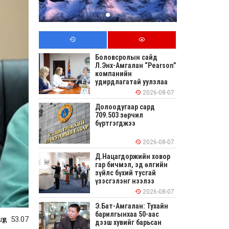
Боловсролын сайд
Л.Энх-Амгалан “Pearson”
компанийн
удирдлагатай уулзлаа
2026-08-07
Долоодугаар сард
709.503 зөрчил
бүртгэгджээ
2026-08-07
Д.Нацагдоржийн ховор
гар бичмэл, эд өлгийн
зүйлс бүхий тусгай
үзэсгэлэнг нээлээ
2026-08-07
Э.Бат-Амгалан: Тухайн
барилгынхаа 50-аас
үд 53.07
дээш хувийг барьсан