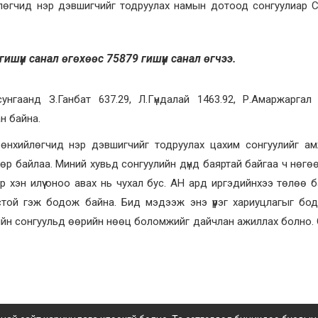
лөгчид нэр дэвшигчийг тодруулах намын дотоод сонгуулиар 
шүүн санал өгөхөөс 75879 гишүүн санал өгчээ.
нгаанд З.Ганбат 637.29, Л.Гүндалай 1463.92, Р.Амаржаргал 
н байна.
өнхийлөгчид нэр дэвшигчийг тодруулах цахим сонгуулийг ам
өр байлаа. Миний хувьд сонгуулийн дүнд баяртай байгаа ч нөгө
р хэн илүү оноо авах нь чухал бус. АН ард иргэдийнхээ төлөө б
той гэж бодож байна. Бид мэдээж энэ үүрэг хариуцлагыг боди
ийн сонгуульд өөрийн нөөц боломжийг дайчлан ажиллах болно.