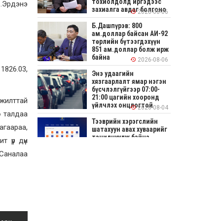
тохиолдолд иргэдээс
С.Эрдэнэ
захиалга авдаг болгоно
2026-08-06
Б.Дашпүрэв: 800
ам.доллар байсан АИ-92
төрлийн бүтээгдэхүүн
851 ам.доллар болж ирж
байна
2026-08-06
1826.03,
Энэ удаагийн
хязгаарлалт ямар нэгэн
бүсчлэлгүйгээр 07:00-
21:00 цагийн хооронд
жилттай
үйлчлэх онцлогтой
2026-08-04
ө талдаа
Тээврийн хэрэгслийн
агаараа,
шатахуун авах хуваарийг
танилцуулж байна
т үр дүн
 Саналаа
2026-08-04
СОНИРХОЛТОЙ: Ихэр
шар, цусан толботой
өндөг аюултай юу?
2026-08-04
Улсын заан