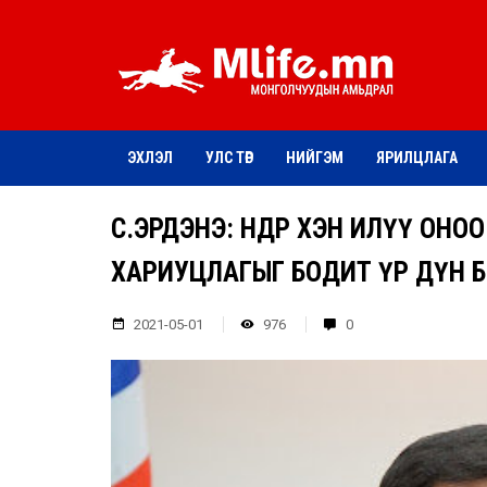
ЭХЛЭЛ
УЛС ТӨР
НИЙГЭМ
ЯРИЛЦЛАГА
С.ЭРДЭНЭ: ӨНӨӨДӨР ХЭН ИЛҮҮ ОН
ХАРИУЦЛАГЫГ БОДИТ ҮР ДҮН Б
2021-05-01
976
0