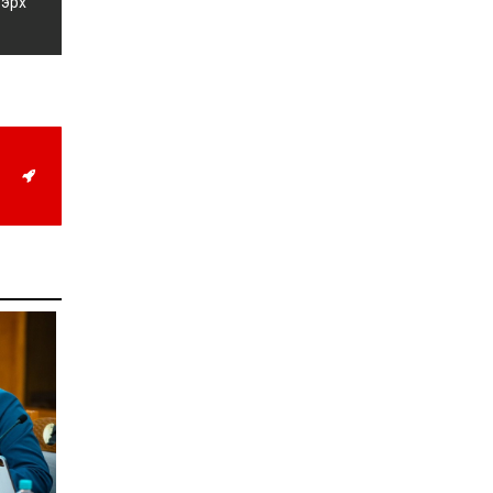
 эрх
Д.Алтанцоож энэ сарын
17-ны өдөр “Заан
Жимни” автомашинаа
гардан авна
2026-08-03
Г.Дамдинням: Улсын
дугаарын тэгш,
сондгойгоор хязгаарлан
шатахуун олгоно
2026-08-03
ОХУ шатахууны
экспортын хоригоо 2027
оны нэгдүгээр сар
хүртэл сунгажээ
2026-07-31
Шинэ бүтцээр хичээлийн
жил дөрвөн улиралтай
боллоо
2026-07-28
Нийслэлийн хэмжээнд
өнгөрсөн долоо хоногт
гал түймрийн 35
дуудлага бүртгэгджээ