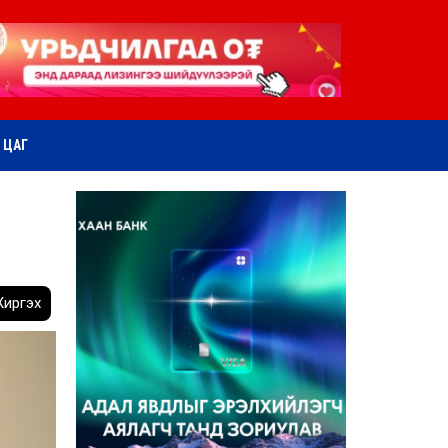
ӨТ ЦАГ
иргэх