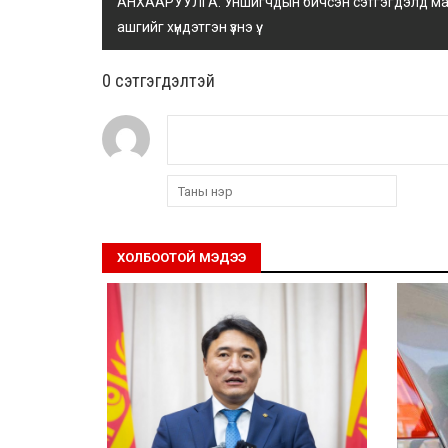
АНХААРУУЛГА: Уншигчдын бичсэн сэтгэгдэлд манай
ашгийг хүндэтгэн үзнэ үү.
0 cэтгэгдэлтэй
ХОЛБООТОЙ МЭДЭЭ