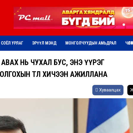
СОЁЛ УРЛАГ
ЭРҮҮЛ МЭНД
МОНГОЛЧУУДЫН АМЬДРАЛ
ЧӨЛӨ
ОО АВАХ НЬ ЧУХАЛ БУС, ЭНЭ ҮҮРЭГ
ОЛГОХЫН ТӨЛӨӨ ХИЧЭЭН АЖИЛЛАНА
Хуваалцах
Ж