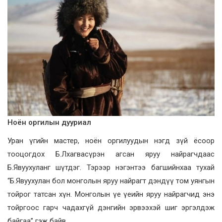
Ноён оргилын дууриал
Уран үгийн мастер, ноён оргилуудын нэгд зүй ёсоор
тооцогдох Б.Лхагвасүрэн агсан яруу найрагчдаас
Б.Явуухуланг шүтдэг. Тэрээр нэгэнтээ багшийнхаа тухай
“Б.Явуухулан бол монголын яруу найрагт дэндүү том уянгын
тойрог татсан хүн. Монголын үе үеийн яруу найрагчид энэ
тойргоос гарч чадахгүй дэнгийн эрвээхэй шиг эргэлдэж
байгаа” гэж байв.