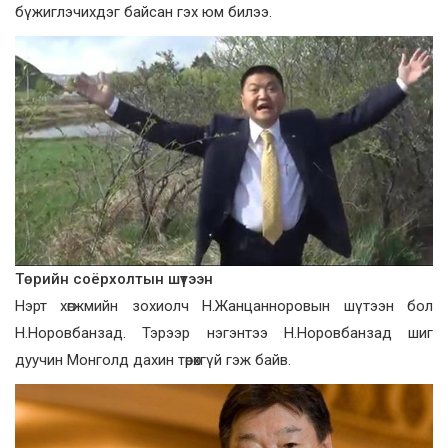
бүжиглэчихдэг байсан гэх юм билээ.
Төрийн соёрхолтын шүтээн
Нэрт хөгж­мийн зохиолч Н.Жанцан­норовын шүтээн бол
Н.Норовбанзад. Тэрээр нэгэнтээ Н.Норовбанзад шиг
дуучин Монголд дахин төрөхгүй гэж байв.