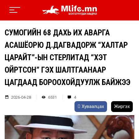
СУМОГИЙН 68 ДАХЬ ИХ АВАРГА
АСАШЁОРЮҮ Д.ДАГВАДОРЖ “ХАЛТАР
ЦАРАЙТ”-ЫН СТЕРЛИТАД “ХЭТ
ОЙРТСОН” ГЭХ ШАЛТГААНААР
ЦАГДААД БОРООХОЙДУУЛЖ БАЙЖЭЭ
2026-04-28
6531
4
Хуваалцах
Жиргэх