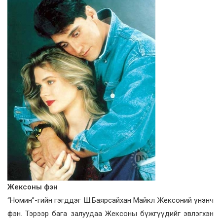
Жексоны фэн
“Номин”-гийн гэгддэг Ш.Баярсайхан Майкл Жексоний үнэнч
фэн. Тэрээр бага залуудаа Жексоны бүжгүүдийг эвлэгхэн