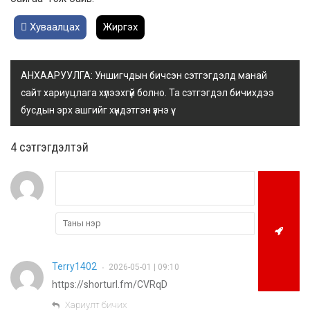
Хуваалцах
Жиргэх
АНХААРУУЛГА: Уншигчдын бичсэн сэтгэгдэлд манай
сайт хариуцлага хүлээхгүй болно. Та сэтгэгдэл бичихдээ
бусдын эрх ашгийг хүндэтгэн үзнэ үү.
4 cэтгэгдэлтэй
Terry1402
2026-05-01 | 09:10
•
https://shorturl.fm/CVRqD
Хариулт бичих