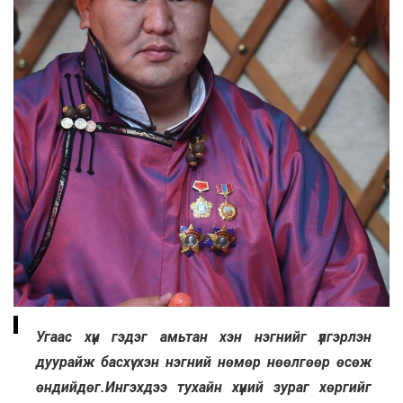
Угаас хүн гэдэг амьтан хэн нэгнийг үлгэрлэн
дуурайж басхүү хэн нэгний нөмөр нөөлгөөр өсөж
өндийдөг.Ингэхдээ тухайн хүний зураг хөргийг