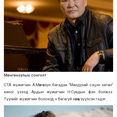
Мөнгөнзулын сонголт
СТА жүжигчин А.Мөнгөнзул багадаа “Мандухай сэцэн хатан”
киног үзээд Ардын жүжигчин Н.Сувдын фэн болжээ.
Түүнийг жүжигчин болоход ч багагүй нөлөө үзүүлсэн гэдэг.