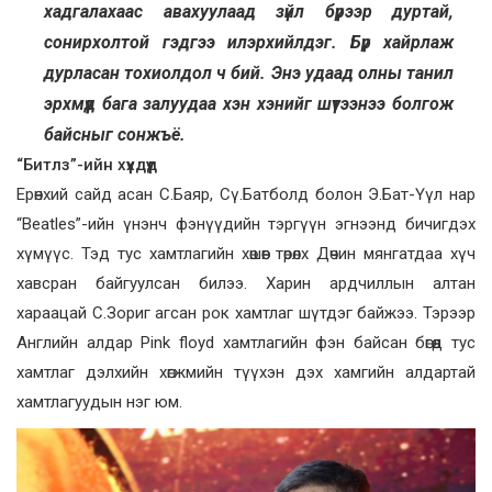
хадгалахаас авахуулаад зүйл бүрээр дуртай,
сонирхолтой гэдгээ илэрхийлдэг. Бүр хайрлаж
дурласан тохиолдол ч бий. Энэ удаад олны танил
эрхмүүд бага залуудаа хэн хэнийг шүтээнээ болгож
байсныг сонжъё.
“Битлз”-ийн хүүхдүүд
Ерөнхий сайд асан С.Баяр, Сү.Батболд болон Э.Бат-Үүл нар
“Beatles”-ийн үнэнч фэнүүдийн тэргүүн эгнээнд бичигдэх
хүмүүс. Тэд тус хамтлагийн хөшөөг төрөлх Дөчин мянгатдаа хүч
хавсран байгуулсан билээ. Харин ардчиллын алтан
хараацай С.Зориг агсан рок хамтлаг шүтдэг байжээ. Тэрээр
Английн алдар Pink floyd хамтлагийн фэн байсан бөгөөд тус
хамтлаг дэлхийн хөгжмийн түүхэн дэх хамгийн алдартай
хамтлагуудын нэг юм.