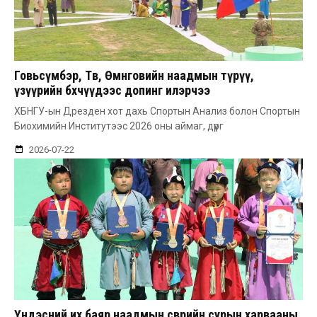
Говьсүмбэр, Төв, Өмнөговийн наадмын түрүү,
үзүүрийн бөхчүүдээс допинг илэрчээ
ХБНГУ-ын Дрезден хот дахь Спортын Анализ болон Спортын
Биохимийн Институтээс 2026 оны аймаг, дүүрг
2026-07-22
Үндэсний их баяр наадмын өсвөрийн сурын харвааны