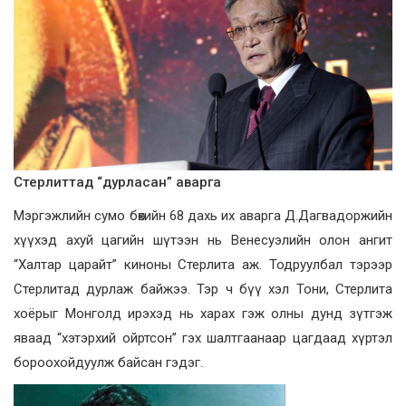
Стерлиттад “дурласан” аварга
Мэргэжлийн сумо бөхийн 68 дахь их аварга Д.Дагвадоржийн
хүүхэд ахуй цагийн шүтээн нь Венесуэлийн олон ангит
“Халтар царайт” киноны Стерлита аж. Тодруулбал тэрээр
Стерлитад дурлаж байжээ. Тэр ч бүү хэл Тони, Стерлита
хоёрыг Монголд ирэхэд нь харах гэж олны дунд зүтгэж
яваад “хэтэрхий ойртсон” гэх шалтгаанаар цагдаад хүртэл
бороохойдуулж байсан гэдэг.