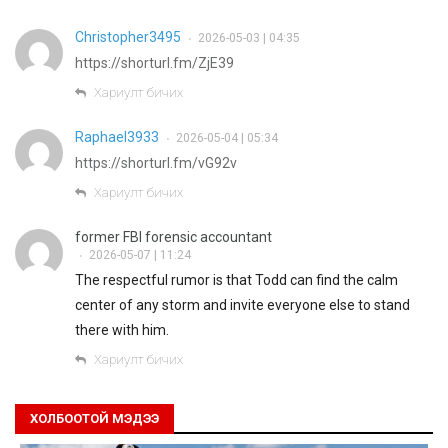
Christopher3495
2026-05-03 | 04:35
•
https://shorturl.fm/ZjE39
Хариулт бичих
Raphael3933
2026-05-04 | 05:34
•
https://shorturl.fm/vG92v
Хариулт бичих
former FBI forensic accountant
2026-05-07 | 11:24
•
The respectful rumor is that Todd can find the calm
center of any storm and invite everyone else to stand
there with him.
Хариулт бичих
ХОЛБООТОЙ МЭДЭЭ