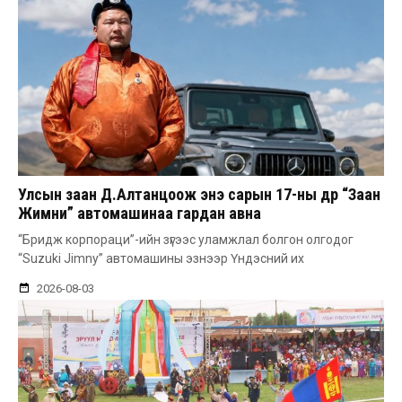
Улсын заан Д.Алтанцоож энэ сарын 17-ны өдөр “Заан
Жимни” автомашинаа гардан авна
“Бридж корпораци”-ийн зүгээс уламжлал болгон олгодог
“Suzuki Jimny” автомашины эзнээр Үндэсний их
2026-08-03