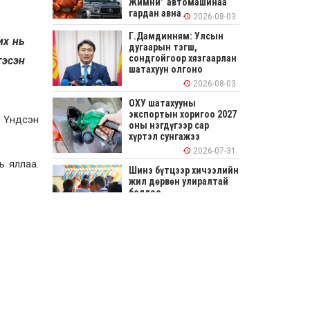
Жимни” автомашинаа
гардан авна
2026-08-03
Г.Дамдинням: Улсын
их нь
дугаарын тэгш,
сондгойгоор хязгаарлан
гэсэн
шатахуун олгоно
2026-08-03
ОХУ шатахууны
экспортын хоригоо 2027
л Үндсэн
оны нэгдүгээр сар
хүртэл сунгажээ
2026-07-31
ь яллаа.
Шинэ бүтцээр хичээлийн
жил дөрвөн улиралтай
боллоо
2026-07-28
Нийслэлийн хэмжээнд
өнгөрсөн долоо хоногт
гал түймрийн 35
дуудлага бүртгэгджээ
2026-07-27
Оюу толгойн төслөөс