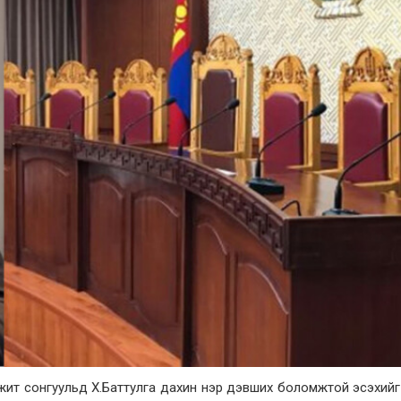
элжит сонгуульд Х.Баттулга дахин нэр дэвших боломжтой эсэхий