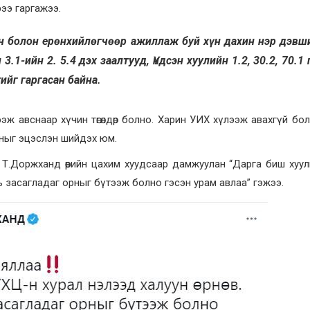
ээ гаргажээ.
ан болон ерөнхийлөгчөөр ажиллаж буй хүн дахин нэр дэвш
.1-ийн 2. 5.4 дэх заалтууд, Үндсэн хуулийн 1.2, 30.2, 70.1 
ийг гаргасан байна.
 авснаар хүчин төгөлдөр болно. Харин УИХ хүлээж авахгүй бо
ныг эцэслэн шийдэх юм.
.Доржханд өөрийн цахим хуудсаар дамжуулан “Дарга биш хуул
ль засагладаг орныг бүтээж болно гэсэн урам авлаа” гэжээ.