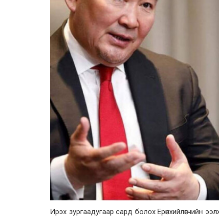
Ирэх зургаадугаар сард болох Ерөнхийлөгчийн э