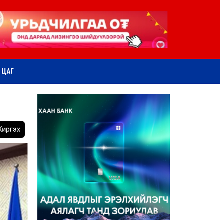
ӨТ ЦАГ
иргэх