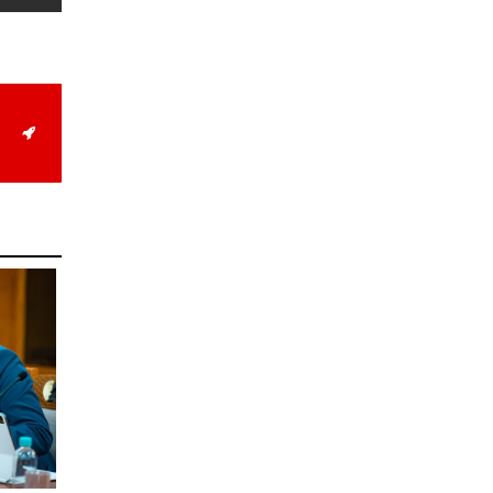
ирэх сарын 1-ээс эхлэн
5000 төгрөг болгож
нэмэгдүүлнэ
2026-07-22
НӨАТ-ын сугалааны
тохирлоос 5-30 сая
төгрөгийн нэг азтан
тодорчээ
2026-07-22
Н.Номтойбаяр: Энэ
жилийн баяр наадмыг
зохион байгуулахад 9.3
тэрбумыг зарцуулсан, 2
тэрбум төгрөгийн
орлого олсон
2026-07-21
Гурванбулаг, Баянбулаг
сумдын нутагт тарвага
олноор хорогдож,
тарваган тахлын
байгалийн голомт
идэвхэжжээ
2026-07-21
Увс аймагт 3.6,
Өвөрхангай аймагт 3.8
магнитудын хүчтэй
газар хөдлөлт болжээ