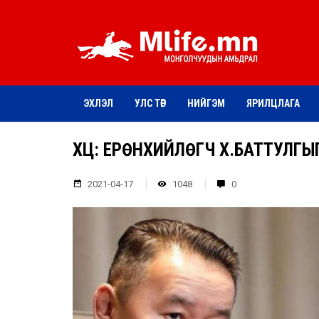
ЭХЛЭЛ
УЛС ТӨР
НИЙГЭМ
ЯРИЛЦЛАГА
ҮХЦ: ЕРӨНХИЙЛӨГЧ Х.БАТТУЛГЫ
2021-04-17
1048
0