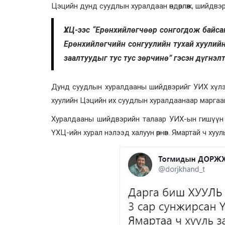
Цэцийн дунд суудлын хуралдаан өндөрлөж, шийдвэр
ҮХЦ-ээс “Ерөнхийлөгчөөр сонгогдож байс
Ерөнхийлөгчийн сонгуулийн тухай хуулийн 3
заалтуудыг тус тус зөрчинө” гэсэн дүгнэлт
Дунд суудлын хуралдааны шийдвэрийг УИХ хүлээж
хуулийн Цэцийн их суудлын хуралдаанаар маргаа
Хуралдааны шийдвэрийн талаар УИХ-ын гишүүн Т
ҮХЦ-ийн хурал нэлээд халуун өрнөв. Ямартай ч хуу