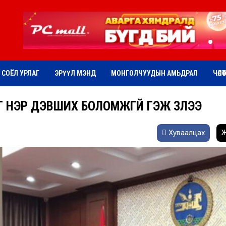
СОЁЛ УРЛАГ
ЭРҮҮЛ МЭНД
МОНГОЛЧУУДЫН АМЬДРАЛ
ЧӨЛӨ
Г НЭР ДЭВШИХ БОЛОМЖГҮЙ ГЭЖ ҮЗЛЭЭ
Хуваалцах
Ж