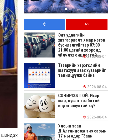
Энэ удаагийн
хязгаарлалт ямар нэгэн
бүсчлэлгүйгээр 07:00-
21:00 цагийн хооронд
үйлчлэх онцлогтой
2026-08-04
Тээврийн хэрэгслийн
шатахуун авах хуваарийг
танилцуулж байна
2026-08-04
СОНИРХОЛТОЙ: Ихэр
шар, цусан толботой
өндөг аюултай юу?
2026-08-04
Улсын заан
Д.Алтанцоож энэ сарын
г шийдэх
17-ны өдөр “Заан