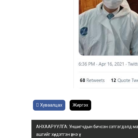
Хуваалцах
Жиргэх
АНХААРУУЛГА: Уншигчдын бичсэн сэтгэгдэлд манай
ашгийг хүндэтгэн үзнэ үү.