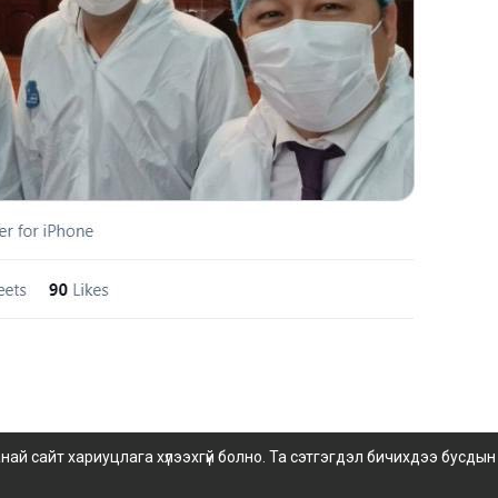
 сайт хариуцлага хүлээхгүй болно. Та сэтгэгдэл бичихдээ бусдын