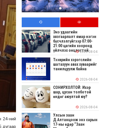
Энэ удаагийн
хязгаарлалт ямар нэгэн
бүсчлэлгүйгээр 07:00-
21:00 цагийн хооронд
үйлчлэх онцлогтой
2026-08-04
Тээврийн хэрэгслийн
шатахуун авах хуваарийг
танилцуулж байна
2026-08-04
СОНИРХОЛТОЙ: Ихэр
шар, цусан толботой
өндөг аюултай юу?
2026-08-04
Улсын заан
н 24-ний
Д.Алтанцоож энэ сарын
17-ны өдөр “Заан
5 дугаар