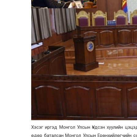
Хэсэг иргэд Монгол Улсын Үндсэн хуулийн цэц
өдөр баталсан Монгол Улсын Ерөнхийлөгчийн сон