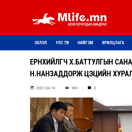
ЭХЛЭЛ
УЛС ТӨР
НИЙГЭМ
ЯРИЛЦЛАГА
ЕРӨНХИЙЛӨГЧ Х.БАТТУЛГЫН СА
Н.НАНЗАДДОРЖ ЦЭЦИЙН ХУРАЛ
2021-04-16
969
0