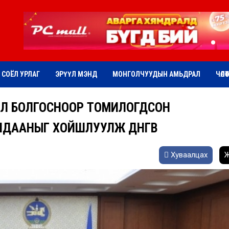
СОЁЛ УРЛАГ
ЭРҮҮЛ МЭНД
МОНГОЛЧУУДЫН АМЬДРАЛ
ЧӨЛӨ
НАЛ БОЛГОСНООР ТОМИЛОГДСОН
ДААНЫГ ХОЙШЛУУЛЖ ДӨНГӨВ
Хуваалцах
Ж