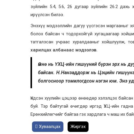
зүйлийн 5.4, 5.6, 26 дугаар зүйлийн 26.2 дахь
ирүүлсэн билээ.
Энэхүү мэдээллийн дагуу үүсгэсэн маргааныг х
болох байсан ч тодорхойгүй хугацаагаар хойш
татгалзсан учраас хуралдааныг хойшлуулж, т
харилцах албанаас мэдээлэв.
Өмнө нь ҮХЦ-ийн гишүүний бүрэн эрх нь д
байсан. Н.Нанзаддорж нь Цэцийн гишүүнэ
болгосноор томилогдсон нэгэн юм. Энэ у
Үндсэн хуулийн цэцээр өнөөдөр хэлэлцэх байсан
буй. Тэр байтугай өчигдөр иргэд ҮХЦ-ийн гадна
Ерөнхийлөгчийг байгаа гэх хардлага ч маш их бай
Хуваалцах
Жиргэх