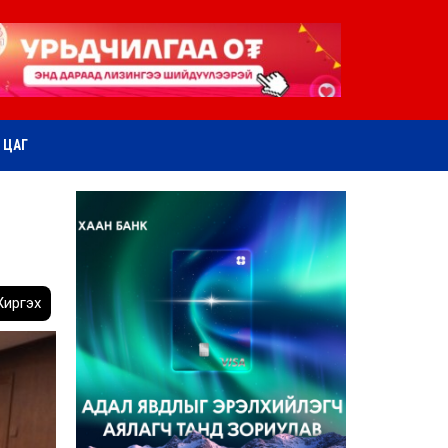
ӨТ ЦАГ
иргэх