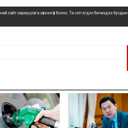
 сайт хариуцлага хүлээхгүй болно. Та сэтгэгдэл бичихдээ бусдын