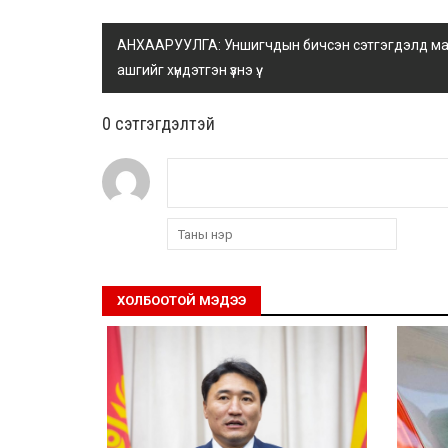
АНХААРУУЛГА: Уншигчдын бичсэн сэтгэгдэлд манай
ашгийг хүндэтгэн үзнэ үү.
0 cэтгэгдэлтэй
ХОЛБООТОЙ МЭДЭЭ