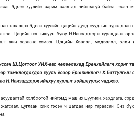
 хэсэг Үндсэн хуулийн зарим заалтад нийцээгүй байна гэсэн 
янан хэлэлцэх Үндсэн хуулийн цэцийн дунд суудлын хуралдаан
илжээ. Цэцийн нэг гишүүн буюу Н.Нанзаддорж хуралдаан оро
овыг жич зарлана хэмээн
Цэцийн Хэвлэл, мэдээлэл, олон 
ууссан Ш.Цогтоог УИХ-аас чөлөөлөхөд Ерөнхийлөгч хориг т
эр томилогдохдоо хууль ёсоор Ерөнхийлөгч Х.Баттулгын 
даа Н.Нанзаддорж ийнхүү хурлыг хойшлуулж чаджээ.
 асуудалтай холбоотой нийгэмд маш их шуугиан, хардлага, сэр
 жагсаал, цуглаан хийх гэсэн ч цагдаа нар тараасан. Энэ бү
на.