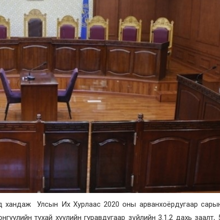
эд хандаж Улсын Их Хурлаас 2020 оны арванхоёрдугаар сары
гуулийн тухай хуулийн гуравдугаар зүйлийн 3.1.2 дахь заалт, 