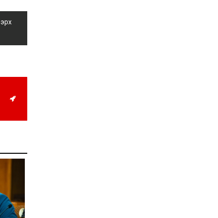
иргэддээ ноогдол ашиг
хүртээх ажлын хэсэг
байгуулжээ
 эрх
2026-07-24
Сөүлийн гудамжийг
амралтын өдрүүдэд
автомашингүй бүс
болгоно
2026-07-24
Ховд аймагт
бүртгэгдсэн тарваган
тахлын сэжигтэй
тохиолдол батлагджээ
2026-07-24
НЗД-ын орлогч асан
Т.Даваадалайгийн
цагдан хорих таслан
сэргийлэх арга хэмжээг
нэг сараар сунгажээ
2026-07-23
Хүний эрүүл мэндэд
хамгийн их эрсдэл
учруулдаг цаг агаарын
аюулт үзэгдлүүдийн нэг
нь ХЭТ ХАЛУУН