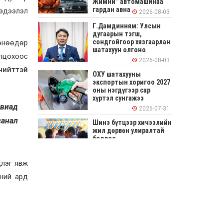
Жимни” автомашинаа
гардан авна
мэдээлэл
2026-08-03
Г.Дамдинням: Улсын
дугаарын тэгш,
сондгойгоор хязгаарлан
 өнөөдөр
шатахуун олгоно
лцохоос
2026-08-03
нийттэй
ОХУ шатахууны
экспортын хоригоо 2027
оны нэгдүгээр сар
хүртэл сунгажээ
авиад
2026-07-31
санал
Шинэ бүтцээр хичээлийн
жил дөрвөн улиралтай
боллоо
2026-07-28
длэг явж
Нийслэлийн хэмжээнд
хний ард
өнгөрсөн долоо хоногт
гал түймрийн 35
дуудлага бүртгэгджээ
2026-07-27
Оюу толгойн төслөөс