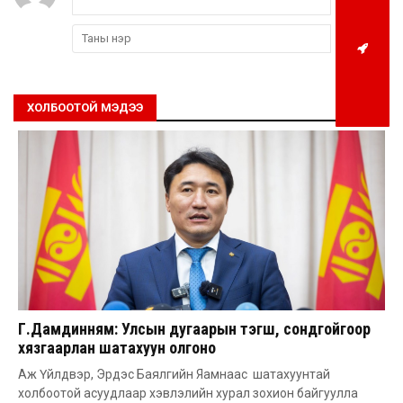
ХОЛБООТОЙ МЭДЭЭ
Г.Дамдинням: Улсын дугаарын тэгш, сондгойгоор
хязгаарлан шатахуун олгоно
Аж Үйлдвэр, Эрдэс Баялгийн Яамнаас шатахуунтай
холбоотой асуудлаар хэвлэлийн хурал зохион байгуулла