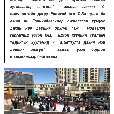
хугацаагаар сонгоно” хэмээн заасан. Уг
өөрчлөлтийн дагуу Ерөнхийлөгч Х.Баттулга ба
өмнө нь Ерөнхийлөгчөөр ажилласан хүмүүс
дахин нэр дэвших эрхгүй гэж мэдээлэл
гаргагчид үзсэн юм. Үндсэн хуулийн судлаач
төдийгүй хуульчид ч “Х.Баттулга дахин нэр
дэвших эрхгүй” хэмээн үзэл бодлоо
илэрхийлсээр байгаа юм.