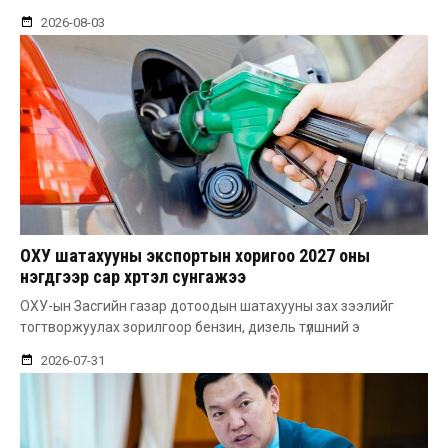
2026-08-03
ОХУ шатахууны экспортын хоригоо 2027 оны
нэгдүгээр сар хүртэл сунгажээ
ОХУ-ын Засгийн газар дотоодын шатахууны зах зээлийг
тогтворжуулах зорилгоор бензин, дизель түлшний э
2026-07-31