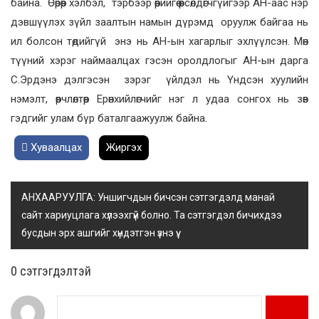
байна. Өөрөөр хэлбэл, тэрбээр өөрийгөө өрсөлдөгчгүйгээр АН-аас нэр
дэвшүүлэх зүйл заалтын намын дүрэмд оруулж байгаа нь
ил болсон төдийгүй энэ нь АН-ын хагарлыг эхлүүлсэн. Мөн
түүний хэрэг наймаалцах гэсэн оролдлогыг АН-ын дарга
С.Эрдэнэ дэлгэсэн зэрэг үйлдэл нь Үндсэн хуулийн
нэмэлт, өөрчлөлтөөр Ерөнхийлөгчийг нэг л удаа сонгох нь зөв
гэдгийг улам бүр баталгаажуулж байна.
Хуваалцах
Жиргэх
АНХААРУУЛГА: Уншигчдын бичсэн сэтгэгдэлд манай
сайт хариуцлага хүлээхгүй болно. Та сэтгэгдэл бичихдээ
бусдын эрх ашгийг хүндэтгэн үзнэ үү.
0 cэтгэгдэлтэй