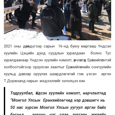
2021 оны дөрөвдүгээр сарын 16-нд буюу маргааш Үндсэн
хуулийн Цэцийн дунд суудлын хуралдаан болно. Тус
хуралдаанаар Үндсэн хуулийн нэмэлт, өөрчлөлтөд Ерөнхийлөгчтэй
холбоотойгоор оруулсан заалтыг Ерөнхийлөгчийн сонгуулийн
хуульд давхар оруулах шаардлагатай гэж үзсэн иргэн
Т.Доржханд нарын мэдээллийг хэлэлцэх юм.
Тодруулбал, Үндсэн хуулийн нэмэлт, өөрчлөлтөд
“Монгол Улсын Ерөнхийлөгчид нэр дэвшигч нь
50 нас хүрсэн Монгол Улсын уугуул иргэн байх
бөгөөд зөвхөн нэг удаа зургаан жилийн