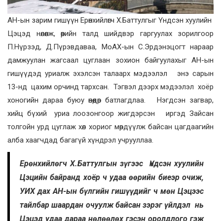
АН-ын зарим гишүүн Ерөнхийлөгч Х.Баттулгыг Үндсэн хуулийн
Цэцэд нөлөөлж, өөрийн талд шийдвэр гаргуулах зорилгоор
П.Нүрзэд, Д.Пүрэвдаваа, МоАХ-ын С.Эрдэнэцогт нараар
дамжуулан жагсаал цуглаан зохион байгуулахыг АН-ын
гишүүдэд уриалж эхэлсэн талаарх мэдээлэл энэ сарын
13-нд цахим орчинд тархсан. Тэгвэл дээрх мэдээлэл хоёр
хоногийн дараа буюу өнөөдөр батлагдлаа. Нэгдсэн загвар,
хийц бүхий уриа лоозонгоор жигдэрсэн иргэд Зайсан
толгойн урд цуглаж хөл хориог мөрдүүлж байсан цагдаагийн
алба хаагчдад багагүй хүндрэл учрууллаа.
Ерөнхийлөгч Х.Баттулгын зүгээс Үндсэн хуулийн
Цэцийн байранд хоёр ч удаа өөрийн биеэр очиж,
УИХ дах АН-ын бүлгийн гишүүдийг ч мөн Цэцээс
тайлбар шаардан очуулж байсан зэрэг үйлдэл нь
Цэцэд удаа дараа нөлөөлөх гэсэн оролдлого гэж