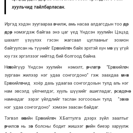
хуульчид тайлбарласан.
Иргэд хэдэн зуугаараа өвчилж, амь насаа алдагсдын тоо өдөр
өдрөөр нэмэгдэж байгаа энэ цаг үед Үндсэн хуулийн Цэцэд
шахалт үзүүлэх гэсэн жагсаал цуглааныг зохион
байгуулсан нь түүнийг Ерөнхийлөгч байх эрхтэй хүн мөн үү үгүй
юу гэх эргэлзээг нийтэд бий болгоод байна.
Нөгөөтэйгүүр Үндсэн хуулийн нэмэлт, өөрчлөлтөөр “Ерөнхийлөгч
зургаан жилээр нэг удаа сонгогдоно” гэж заахдаа өмнөх
Ерөнхийлөгчид хоёр дахь удаагаа сонгогдохын тулд аль нэг
нам эвсэлд үйлчилдэг, хууль шүүхийг ашигладаг, өрсөлдөгчөө
намнадаг зэрэг үйлдлийг таслан зогсоохын тулд “зөвхөн
нэг удаа сонгогдоно” хэмээн заасан байдаг.
Тэгвэл өнөөгийн Ерөнхийлөгч Х.Баттулга дээрх зүйл заалтыг
өөрчилсөн нь зөв болсны бодит жишээг өөрийн биеэр харуулж