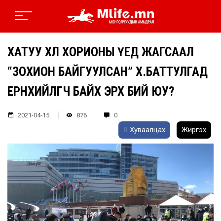
ХАТУУ ХӨЛ ХОРИОНЫ ҮЕД ЖАГСААЛ
“ЗОХИОН БАЙГУУЛСАН” Х.БАТТУЛГАД
ЕРӨНХИЙЛӨГЧ БАЙХ ЭРХ БИЙ ЮУ?
2021-04-15
876
0
Хуваалцах
Жиргэх