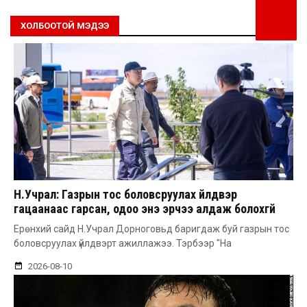
ХОЛБООТОЙ МЭДЭЭ
Н.Учрал: Газрын тос боловсруулах үйлдвэр
гацаанаас гарсан, одоо энэ эрчээ алдаж болохгүй
Ерөнхий сайд Н.Учрал Дорноговьд баригдаж буй газрын тос
боловсруулах үйлдвэрт ажиллажээ. Тэрбээр "На
2026-08-10