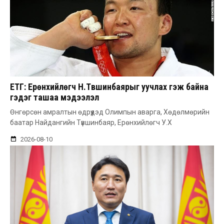
ЕТГ: Ерөнхийлөгч Н.Түвшинбаярыг уучлах гэж байна
гэдэг ташаа мэдээлэл
Өнгөрсөн амралтын өдрүүдэд Олимпын аварга, Хөдөлмөрийн
баатар Найдангийн Түвшинбаяр, Ерөнхийлөгч У.Х
2026-08-10