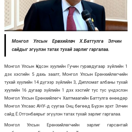
Монгол Улсын Ерөнхийлөгч Х.Баттулга Элчин
сайдыг эгүүлэн татах тухай зарлиг гаргалаа.
Монгол Улсын Үндсэн хуулийн Гучин гуравдугаар зүйлийн 1
дэх хэсгийн 5 дахь заалт, Монгол Улсын Ерөнхийлөгчийн
тухай хуулийн 14 дүгээр зүйлийн 3, Дипломат албаны тухай
хуулийн 16 дугаар зүйлийн 1 дэх хэсгийг тус тус үндэслэн
Монгол Улсын Ерөнхийлөгч Халтмаагийн Баттулга өнөөдөр
Монгол Улсаас АНУ-д суугаа Онц бөгөөд Бүрэн эрхт Элчин
сайд Ё.Отгонбаярыг эгүүлэн татах тухай зарлиг гаргалаа.
Монгол Улсын Ерөнхийлөгчийн зарлиг гарсантай