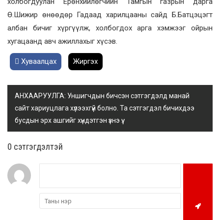
холбогдуулан Ерөнхийлөгчийн Тамгын газрын дарга
Ө.Шижир өнөөдөр Гадаад харилцааны сайд Б.Батцэцэгт
албан бичиг хүргүүлж, холбогдох арга хэмжээг ойрын
хугацаанд авч ажиллахыг хүсэв.
Хуваалцах
Жиргэх
АНХААРУУЛГА: Уншигчдын бичсэн сэтгэгдэлд манай
сайт хариуцлага хүлээхгүй болно. Та сэтгэгдэл бичихдээ
бусдын эрх ашгийг хүндэтгэн үзнэ үү.
0 cэтгэгдэлтэй