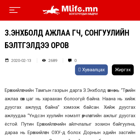
З.ЭНХБОЛД АЖЛАА ӨГЧ, СОНГУУЛИЙН
БЭЛТГЭЛДЭЭ ОРОВ
2020-02-13
2689
0
Хуваалцах
Жиргэх
Ерөнхийлөгчийн Тамгын газрын дарга З.Энхболд өмнө нь “Төрийн
ажлаа өгөх цаг нь хараахан болоогүй байна. Наана нь хийж
дуусгах ажлууд байна” хэмээж байсан. Хийж дуусгах
ажлуудаа “Үндсэн хуулийн нэмэлт өөрчлөлтийн ажлыг дуусгах
ёстой. Путин Ерөнхийлөгчийн айлчлалыг зохион байгуулна,
дараа нь Ерөнхийлөгч ОХУ-д болох Дорнын эдийн засгийн