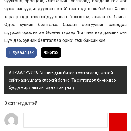
чуулганд оролцож, Энэтхэгийн айлчлалд бэлдэнэ гэх мэт
чухал ажлуудыг дуусгах ёстой” гэж тодотгож байсан. Харин
тэрээр өнөөдөр төлөвлөснөө дуусгасан бололтой, ажлаа өгч байна.
Одоо хувийн бэлтгэлээ базаан сонгуулийн ажилдаа
шуурхай орох нь ээ. Өмнө нь тэрээр “Би чинь нэр дэвших хүн
шүү дээ, хувийн бэлтгэлдээ орно” гэж байсан юм.
Хуваалцах
Жиргэх
АНХААРУУЛГА: Уншигчдын бичсэн сэтгэгдэлд манай
сайт хариуцлага хүлээхгүй болно. Та сэтгэгдэл бичихдээ
бусдын эрх ашгийг хүндэтгэн үзнэ үү.
0 cэтгэгдэлтэй