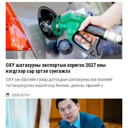
ОХУ шатахууны экспортын хоригоо 2027 оны
нэгдүгээр сар хүртэл сунгажээ
ОХУ-ын Засгийн газар дотоодын шатахууны зах зээлийг
тогтворжуулах зорилгоор бензин, дизель түлшний э
2026-07-31