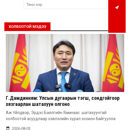
ХОЛБООТОЙ МЭДЭЭ
Г.Дамдинням: Улсын дугаарын тэгш, сондгойгоор
хязгаарлан шатахуун олгоно
Аж Үйлдвэр, Эрдэс Баялгийн Яамнаас шатахуунтай
холбоотой асуудлаар хэвлэлийн хурал зохион байгуулла
2026-08-03