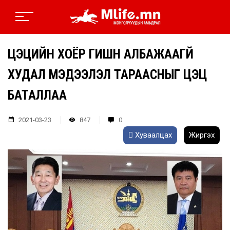
ЦЭЦИЙН ХОЁР ГИШҮҮН АЛБАЖААГҮЙ
ХУДАЛ МЭДЭЭЛЭЛ ТАРААСНЫГ ЦЭЦ
БАТАЛЛАА
2021-03-23
847
0
Хуваалцах
Жиргэх