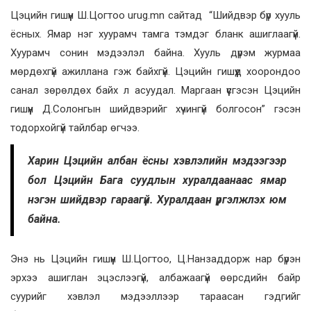
Цэцийн гишүүн Ш.Цогтоо urug.mn сайтад “Шийдвэр бүр хууль
ёсных. Ямар нэг хуурамч тамга тэмдэг бланк ашиглаагүй.
Хуурамч сонин мэдээлэл байна. Хууль дүрэм журмаа
мөрдөхгүй ажиллана гэж байхгүй. Цэцийн гишүүд хоорондоо
санал зөрөлдөх байх л асуудал. Маргаан үүсгэсэн Цэцийн
гишүүн Д.Солонгын шийдвэрийг хүчингүй болгосон” гэсэн
тодорхойгүй тайлбар өгчээ.
Харин Цэцийн албан ёсны хэвлэлийн мэдээгээр
бол Цэцийн Бага суудлын хуралдаанаас ямар
нэгэн шийдвэр гараагүй. Хуралдаан үргэлжлэх юм
байна.
Энэ нь Цэцийн гишүүн Ш.Цогтоо, Ц.Нанзаддорж нар бүрэн
эрхээ ашиглан эцэслээгүй, албажаагүй өөрсдийн байр
суурийг хэвлэл мэдээллээр тараасан гэдгийг