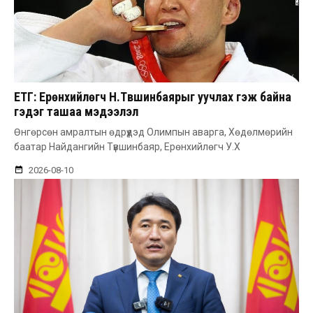
ЕТГ: Ерөнхийлөгч Н.Түвшинбаярыг уучлах гэж байна
гэдэг ташаа мэдээлэл
Өнгөрсөн амралтын өдрүүдэд Олимпын аварга, Хөдөлмөрийн
баатар Найдангийн Түвшинбаяр, Ерөнхийлөгч У.Х
2026-08-10