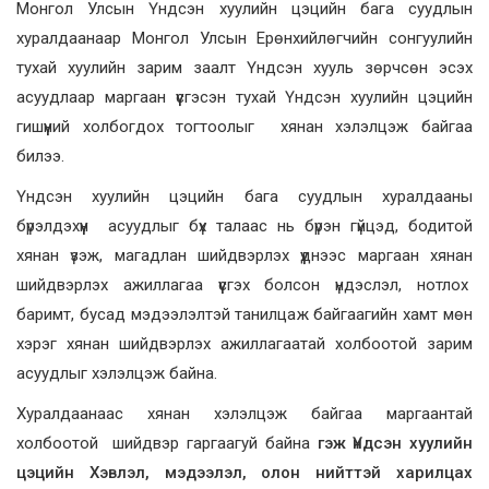
Монгол Улсын Үндсэн хуулийн цэцийн бага суудлын
хуралдаанаар Монгол Улсын Ерөнхийлөгчийн сонгуулийн
тухай хуулийн зарим заалт Үндсэн хууль зөрчсөн эсэх
асуудлаар маргаан үүсгэсэн тухай Үндсэн хуулийн цэцийн
гишүүний холбогдох тогтоолыг хянан хэлэлцэж байгаа
билээ.
Үндсэн хуулийн цэцийн бага суудлын хуралдааны
бүрэлдэхүүн асуудлыг бүх талаас нь бүрэн гүйцэд, бодитой
хянан үзэж, магадлан шийдвэрлэх үүднээс маргаан хянан
шийдвэрлэх ажиллагаа үүсгэх болсон үндэслэл, нотлох
баримт, бусад мэдээлэлтэй танилцаж байгаагийн хамт мөн
хэрэг хянан шийдвэрлэх ажиллагаатай холбоотой зарим
асуудлыг хэлэлцэж байна.
Хуралдаанаас хянан хэлэлцэж байгаа маргаантай
холбоотой шийдвэр гаргаагуй байна
гэж Үндсэн хуулийн
цэцийн Хэвлэл, мэдээлэл, олон нийттэй харилцах