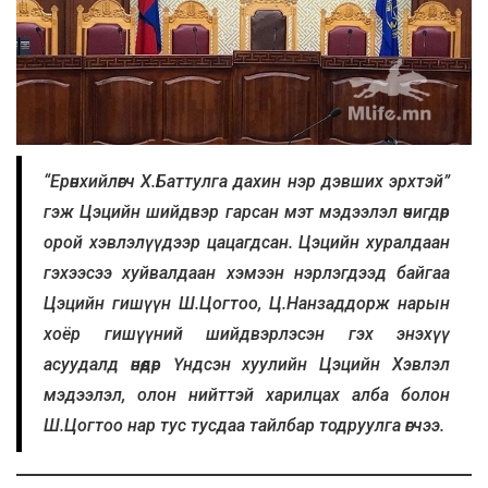
“Ерөнхийлөгч Х.Баттулга дахин нэр дэвших эрхтэй”
гэж Цэцийн шийдвэр гарсан мэт мэдээлэл өчигдөр
орой хэвлэлүүдээр цацагдсан. Цэцийн хуралдаан
гэхээсээ хуйвалдаан хэмээн нэрлэгдээд байгаа
Цэцийн гишүүн Ш.Цогтоо, Ц.Нанзаддорж нарын
хоёр гишүүний шийдвэрлэсэн гэх энэхүү
асуудалд өнөөдөр Үндсэн хуулийн Цэцийн Хэвлэл
мэдээлэл, олон нийттэй харилцах алба болон
Ш.Цогтоо нар тус тусдаа тайлбар тодруулга өгчээ.