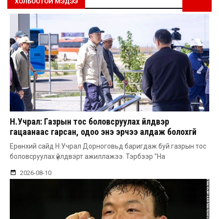
ХОЛБООТОЙ МЭДЭЭ
Н.Учрал: Газрын тос боловсруулах үйлдвэр
гацаанаас гарсан, одоо энэ эрчээ алдаж болохгүй
Ерөнхий сайд Н.Учрал Дорноговьд баригдаж буй газрын тос
боловсруулах үйлдвэрт ажиллажээ. Тэрбээр "На
2026-08-10