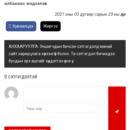
албанаас мэдээлэв.
2021 оны 03 дугаар сарын 23-ны өдөр
Хуваалцах
Жиргэх
АНХААРУУЛГА: Уншигчдын бичсэн сэтгэгдэлд манай
сайт хариуцлага хүлээхгүй болно. Та сэтгэгдэл бичихдээ
бусдын эрх ашгийг хүндэтгэн үзнэ үү.
0 cэтгэгдэлтэй