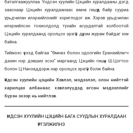
баталгаажууллаа. Үндсэн хуулийн Цэцийн хуралдааны дэгд
зааснаар Цэцийн хуралдаанаас өмнө гишүүд байр сууриа
урьдчилан илэрхийлэхийг хориглодог аж. Хэрэв урьдчилан
илэрхийлсэн тохиолдолд тухайн асуудалтай холбоотой
Цэцийн хуралдаанд оролцох эрхгүй дүрэм журам байдаг юм
байна.
Тиймээс үүсээд байгаа “Өмнөх болон одоогийн Ерөнхийлөгч
дахин нэр дэвших эсэх” маргаанд Цэцийн гишүүн Ш.Цогтоо
болон Ц.Нанзаддорж нар оролцох эрхгүй болж байна.
Үндсэн хуулийн цэцийн Хэвлэл, мэдээлэл, олон нийттэй
харилцах албанаас хэвлэлүүдэд өгсөн мэдээллийг
бүрэн эхээр нь нийтлэв.
ҮНДСЭН ХУУЛИЙН ЦЭЦИЙН БАГА СУУДЛЫН ХУРАЛДААН
ҮРГЭЛЖИЛНЭ