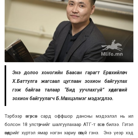
Энэ долоо хоногийн Баасан гарагт Ерөнхийлөгч
Х.Баттулга жагсаал цуглаан зохион байгуулах
гэж байгаа талаар “Бид уучлахгүй” хөдөлгөөний
зохион байгуулагч Б.Мөнхцэлмэг мэдэгдлээ.
Тэрбээр өнгөрсөн сард оффшор дансны мэдээлэл нь ил
болсон 18 улстөрчийг шалгуулахаар АТГ-т өгсөн билээ. Гэтэл
өнөөдрийг хүртэл ямар нэгэн хариу өгөөгүй гэнэ. Энэ үеэр хэд