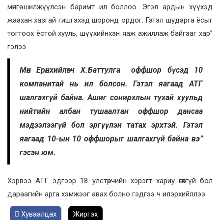
мөнгө шилжүүлсэн баримт ил боллоо. Эгэл ардын хүүхэд
жаахан хазгай гишгэхэд шоронд ордог. Гэтэл шударга ёсыг
тогтоох ёстой хууль, шүүхийнхэн яаж ажиллаж байгааг хар”
гэлээ.
Мөн Ерөнхийлөгч Х.Баттулга оффшор бүсэд 10
компанитай нь ил болсон. Гэтэл яагаад АТГ
шалгахгүй байна. Ашиг сонирхлын тухай хуульд
нийтийн албан тушаалтан оффшор дансаа
мэдээлээгүй бол эргүүлэн татах эрхтэй. Гэтэл
яагаад 10-ын 10 оффшорыг шалгахгүй байна вэ”
гэсэн юм.
Хэрвээ АТГ эдгээр 18 улстөрчийн хэрэгт хариу өгөхгүй бол
дараагийн арга хэмжээг авах болно гэдгээ ч илэрхийллээ.
Хуваалцах
Жиргэх