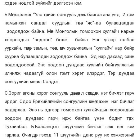
хэдэн ноцтой зүйлийг дэлгэсэн юм.
Б.Мөнхцэлмэг “Улс төрийн сонгууль дөхөж байгаа энэ үед 2 том
намынхан сандал суудлын төлөө “яс”-аа булаацалдан
зодолдож байна. Мөн Монголын томоохон хулгайч нарын
хоорондын “зодоон” болж байна. Нэг үгээр хэлбэл
уурхайн, төмөр замын, төсөв, өмч хувьчлалын “хулгайч” нар байр
сууриа булаацалдан зодолдож байна. Эд нар дахиад сайн
зодолдоосой. Энэ зодоон дундаас хуулийн байгууллагын
илчилж чадаагүй олон гэмт хэрэг илэрдэг. Тэр дундаа
сонгуулийн өмнө ил болдог.
С.Зориг агсны хэрэг сонгууль дөхөхөөр л сөхөгдөж, нэг бичлэг гарч
ирдэг. Одоо Ерөнхийлөгчийн сонгуулийн өмнө дахин нэг бичлэг
задарлаа. Энэ нь эдгээр томоохон хулгайчдын хоорондын
зодоон дундаас гарч ирж байгаа үнэн бодит төрх.
Тухайлбал, Б.Баасанцогт шүүгчийн бичлэг гэж нэг юм
гарлаа. Өчигдөр гэхэд 11 шүүгчийн данс руу их хэмжээний