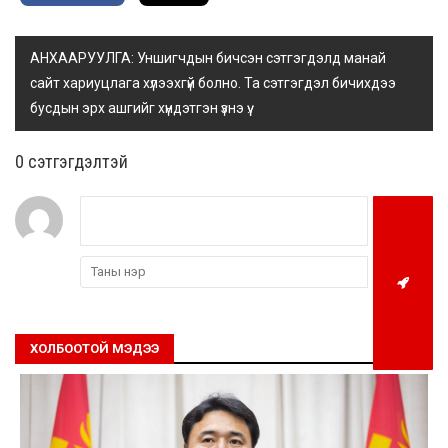
АНХААРУУЛГА: Уншигчдын бичсэн сэтгэгдэлд манай
сайт хариуцлага хүлээхгүй болно. Та сэтгэгдэл бичихдээ
бусдын эрх ашгийг хүндэтгэн үзнэ үү.
0 cэтгэгдэлтэй
ХОЛБООТОЙ МЭДЭЭ