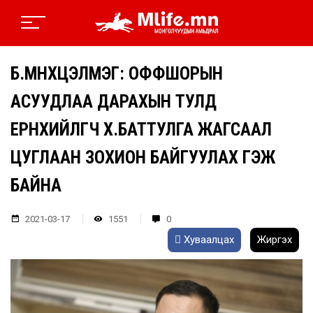
Б.МӨНХЦЭЛМЭГ: ОФФШОРЫН
АСУУДЛАА ДАРАХЫН ТУЛД
ЕРӨНХИЙЛӨГЧ Х.БАТТУЛГА ЖАГСААЛ
ЦУГЛААН ЗОХИОН БАЙГУУЛАХ ГЭЖ
БАЙНА
2021-03-17
1551
0
Хуваалцах
Жиргэх