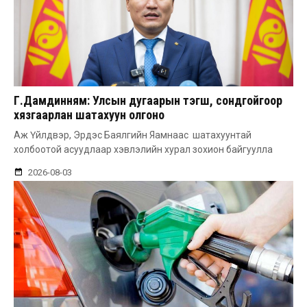
Г.Дамдинням: Улсын дугаарын тэгш, сондгойгоор
хязгаарлан шатахуун олгоно
Аж Үйлдвэр, Эрдэс Баялгийн Яамнаас шатахуунтай
холбоотой асуудлаар хэвлэлийн хурал зохион байгуулла
2026-08-03