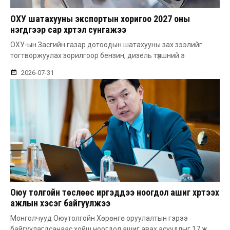
ОХУ шатахууны экспортын хоригоо 2027 оны
нэгдүгээр сар хүртэл сунгажээ
ОХУ-ын Засгийн газар дотоодын шатахууны зах зээлийг
тогтворжуулах зорилгоор бензин, дизель түлшний э
2026-07-31
Оюу толгойн төслөөс иргэддээ ноогдол ашиг хүртээх
ажлын хэсэг байгуулжээ
Монголчууд Оюутолгойн Хөрөнгө оруулалтын гэрээ
байгуулагдсанаас хойш ноогдол ашиг авах асуудлыг 17 ж