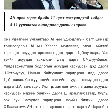
АН пүрэв гараг бүрийн 11 цагт сэтгүүлчидтэй хийдэг
4:11 уулзалтаа өнөөдрөөс дахин эхлүүллээ.
Энэ удаагийн уулзалтаар АН-ын удирдлагын багт шинээр
томилогдсон АН-ын Хэвлэл мэдээлэл, олон нийттэй
харилцах асуудал эрхэлсэн дэд дарга Ц.Оюундарь, Улс
төрийн асуудал эрхэлсэн дэд дарга О.Чулуунбилэг,
Үйлдвэржилтийн бодлогын асуудал хариуцсан дэд дарга
Ч.Отгочулуу, Намын байгуулалт хариуцсан дэд дарга
Ц.Уртнасан, Санхүү, эдийн засгийн асуудал хариуцсан дэд
дарга Ц.Алтанцэцэг, Улс төр, хамтын ажиллагааны асуудал
хариуцсан нарийн бичгийн дарга Ц.Гарамгайбаатар, Хууль,
эрх зүйн асуудал хариуцсан нарийн бичгийн дарга
О.Баасанхүү, АН-ын хэрэг эрхлэх газрын дарга А.Цэрэнбат