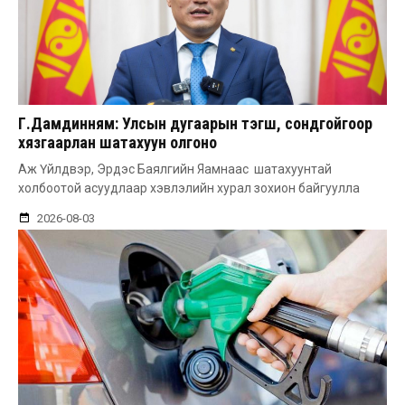
Г.Дамдинням: Улсын дугаарын тэгш, сондгойгоор
хязгаарлан шатахуун олгоно
Аж Үйлдвэр, Эрдэс Баялгийн Яамнаас шатахуунтай
холбоотой асуудлаар хэвлэлийн хурал зохион байгуулла
2026-08-03