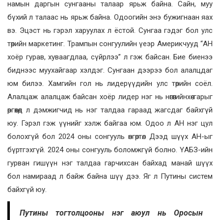
намын даргын сунгааны талаар ярьж байна. Сайн, муу
бүхий л талаас нь ярьж байна. Одоогийн энэ бужигнаан яах
вэ. Эцэст нь гэрэл харуулах л ёстой. Сунгаа гэдэг бол улс
төрийн маркетинг. Трампын сонгуулийн үеэр Америкчууд “АН
хоёр гурав, хуваагдлаа, сүйрлээ” л гэж байсан. Бие биенээ
биднээс муухайгаар хэлдэг. Сунгаан дээрээ бол алалцдаг
юм билээ. Хамгийн гол нь лидерүүдийн улс төрийн соёл.
Алалцаж алалцаж байсан хоёр лидер нэг нь нөгөөгийнхөө гарыг
өргөхөд л дэмжигчид нь нэг талдаа гараад жагсдаг байхгүй
юу. Гэрэл гэж үүнийг хэлж байгаа юм. Одоо л АН нэг цул
болохгүй бол 2024 оны сонгууль өнгөртөл Дээд шүүх АН-ыг
бүртгэхгүй. 2024 оны сонгууль боломжгүй болно. ҮАБЗ-ийн
гурван гишүүн нэг талдаа гарчихсан байхад манай шүүх
бол намираад л байж байна шүү дээ. Яг л Путины систем
байхгүй юу.
Путины тогтолцооны нэг аюул нь Оросын