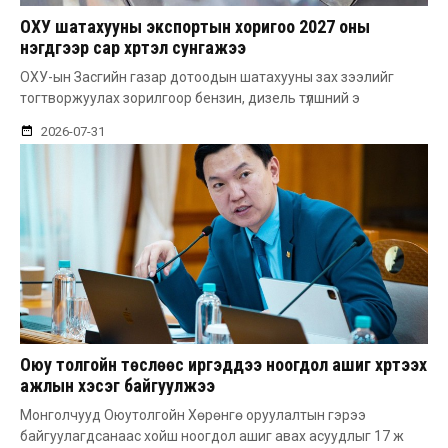
ОХУ шатахууны экспортын хоригоо 2027 оны
нэгдүгээр сар хүртэл сунгажээ
ОХУ-ын Засгийн газар дотоодын шатахууны зах зээлийг
тогтворжуулах зорилгоор бензин, дизель түлшний э
2026-07-31
Оюу толгойн төслөөс иргэддээ ноогдол ашиг хүртээх
ажлын хэсэг байгуулжээ
Монголчууд Оюутолгойн Хөрөнгө оруулалтын гэрээ
байгуулагдсанаас хойш ноогдол ашиг авах асуудлыг 17 ж