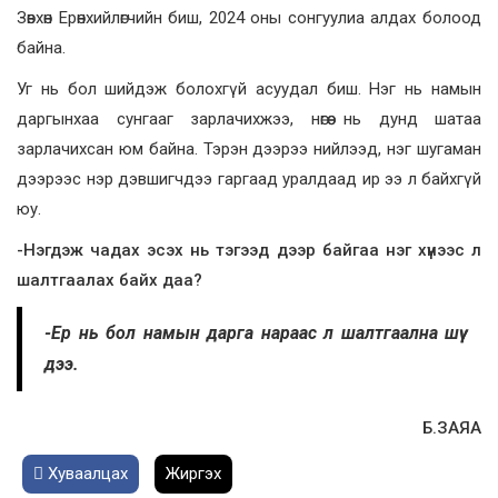
Зөвхөн Ерөнхийлөгчийн биш, 2024 оны сонгуулиа алдах болоод
байна.
Уг нь бол шийдэж болохгүй асуудал биш. Нэг нь намын
даргынхаа сунгааг зарлачихжээ, нөгөө нь дунд шатаа
зарлачихсан юм байна. Тэрэн дээрээ нийлээд, нэг шугаман
дээрээс нэр дэвшигчдээ гаргаад уралдаад ир ээ л байхгүй
юу.
-Нэгдэж чадах эсэх нь тэгээд дээр байгаа нэг хүнээс л
шалтгаалах байх даа?
-Ер нь бол намын дарга нараас л шалтгаална шүү
дээ.
Б.ЗАЯА
Хуваалцах
Жиргэх