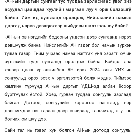
-АН-ын даргын сунгааг тус тусдаа зарласнаас үзвэл энэ
асуудал цаашдаа хуулийн маргаан луу ч орж болзошгүй
байна. Ийм үед сунгаанд оролцож, Нийслэлийн намын
даргад нэрээ дэвшүүлэхээр шийдсэн шалтгаан юу байв?
-АН-ын эв нэгдлийг бодсоны үндсэн дээр сунгаанд нэрээ
дэвшүүлж байна. Нийслэлийн АН гэдэг бол намын зүрхэн
тушаа газар. Тийм учраас намаа нэгтгэх үйл хэрэгт хүчин
зүтгэхийн тулд сунгаанд оролцож байна. Байдал энэ
хэвээр цааш үргэлжилбэл АН ирэх 2024 оны УИХ-ын
сонгуульд орох эсэх ч эргэлзээтэй болж мэднэ. Тиймээс
хамгийн түрүүнд АН-ын даргыг ҮДШ-эд албан ёсоор
бүртгүүлэх ёстой. Хоёр, гурван тусдаа сонгууль зарлаад
байгаа Дотоод сонгуулийн хороогоо нэгтгээд, нэр
дэвшигчдээ нэг гараан дээр авчираад тавьчихад л уг нь
болчих юм шүү дээ.
Сайн тал нь гэвэл хүн болгон АН-ын дотоод сонгууль,