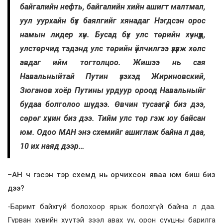
байгалийн нефть, байгалийн хийн ашигт малтмал,
уул уурхайн бүх баялгийг хянадаг Нэгдсэн орос
намын лидер хүн. Бусад бүх улс төрийн хүчнүүд,
улстөрчид тэдэнд улс төрийн үйлчилгээ үзүүлж хөлс
авдаг ийм тогтолцоо. Жишээ нь сая
Навальныйтай Путин үзэхэд Жириновский,
Зюганов хоёр Путины урдуур ороод Навальныйг
будаа болголоо шүү дээ. Өвчин тусаагүй биз дээ,
сөрөг хүчин биз дээ. Тийм улс төр гэж юу байсан
юм. Одоо МАН энэ схемийг ашиглаж байна л даа,
10 их наяд дээр…
–
АН ч гэсэн тэр схемд нь орчихсон яваа юм биш биз
дээ?
-Баримт байхгүй болохоор ярьж болохгүй байна л даа.
Гурван хувийн хүүтэй зээл авах уу, орон сууцны барилга