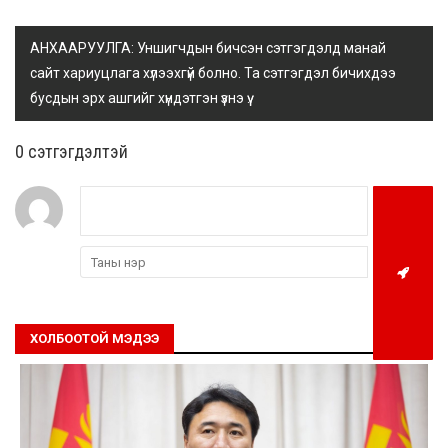
АНХААРУУЛГА: Уншигчдын бичсэн сэтгэгдэлд манай
сайт хариуцлага хүлээхгүй болно. Та сэтгэгдэл бичихдээ
бусдын эрх ашгийг хүндэтгэн үзнэ үү.
0 cэтгэгдэлтэй
ХОЛБООТОЙ МЭДЭЭ