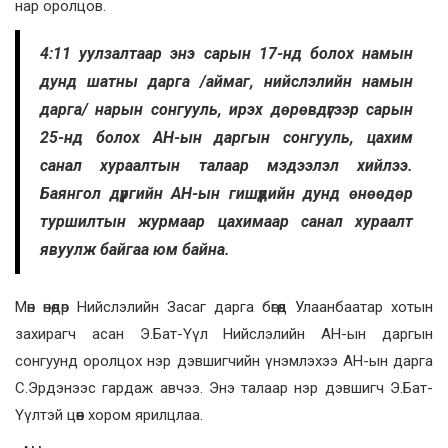
нар оролцов.
4:11 уулзалтаар энэ сарын 17-нд болох намын
дунд шатны дарга /аймаг, нийслэлийн намын
дарга/ нарын сонгууль, ирэх дөрөвдүгээр сарын
25-нд болох АН-ын даргын сонгууль, цахим
санал хураалтын талаар мэдээлэл хийлээ.
Баянгол дүүргийн АН-ын гишүүдийн дунд өнөөдөр
туршилтын журмаар цахимаар санал хураалт
явуулж байгаа юм байна.
Мөн өнөөдөр Нийслэлийн Засаг дарга бөгөөд Улаанбаатар хотын
захирагч асан Э.Бат-Үүл Нийслэлийн АН-ын даргын
сонгуунд оролцох нэр дэвшигчийн үнэмлэхээ АН-ын дарга
С.Эрдэнээс гардаж авчээ. Энэ талаар нэр дэвшигч Э.Бат-
Үүлтэй цөөн хором ярилцлаа.