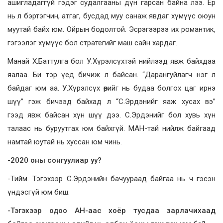
ашигладаггүй гэдэг судалгааны дүн гарсан байна лээ. Ер
нь л бэртэгчин, атгаг, бусдад муу санаж явдаг хүмүүс оюун
муутай байх юм. Ойрын бодолтой. Эсрэгээрээ их романтик,
гэгээлэг хүмүүс бол стратегийг маш сайн хардаг.
Манай Х.Баттулга бол У.Хүрэлсүхтэй нийлээд явж байхдаа
яалаа. Би тэр үед бичиж л байсан. “Дарангуйлагч нэг л
байдаг юм аа. У.Хүрэлсүх өөрийг нь будаа болгох цаг ирнэ
шүү” гэж бичээд байхад л “С.Эрдэнийг яаж хусах вэ”
гээд явж байсан хүн шүү дээ. С.Эрдэнийг бол хувь хүн
талаас нь буруутгах юм байхгүй. МАН-тай нийлж байгаад
намтай юутай нь хуссан юм чинь.
-2020 оны сонгуулиар уу?
-Тийм. Тэгэхээр С.Эрдэнийн бачуураад байгаа нь ч гэсэн
үндэсгүй юм биш.
-Тэгэхээр одоо АН-аас хоёр тусдаа зарлачихаад