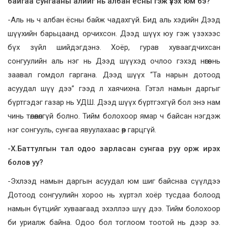
байгаа сунгааны алийг нь албан ёсны гэж үзэх юм бэ?
-Аль нь ч албан ёсны байж чадахгүй. Бид аль хэдийн Дээд
шүүхийн барьцаанд орчихсон. Дээд шүүх юу гэж үзэхээс
бүх зүйл шийдэгдэнэ. Хоёр, гурав хуваагдчихсан
сонгуулийн аль нэг нь Дээд шүүхэд очлоо гэхэд нөгөө нь
заавал гомдол гаргана. Дээд шүүх “Та нарын дотоод
асуудал шүү дээ” гээд л хаячихна. Гэтэл намын даргыг
бүртгэдэг газар нь УДШ. Дээд шүүх бүртгэхгүй бол энэ нам
чинь төлөөлөлгүй болно. Тийм болохоор ямар ч байсан нэгдэж
нэг сонгууль, сунгаа явуулахаас өөр гарцгүй.
-Х.Баттулгын тал одоо зарласан сунгаа руу орж ирэх
болов уу?
-Эхлээд намын даргын асуудал юм шиг байснаа сүүлдээ
Дотоод сонгуулийн хороо нь хүртэл хоёр тусдаа болоод
намын бүтцийг хуваагаад эхэллээ шүү дээ. Тийм болохоор
би уриалж байна. Одоо бол тоглоом тоотой нь дээр ээ.