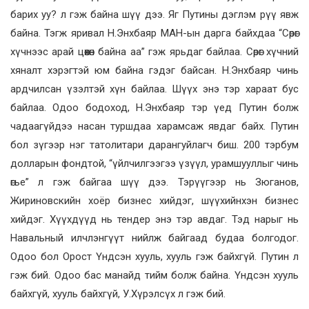
барих уу? л гэж байна шүү дээ. Яг Путины дэглэм рүү явж
байна. Тэгж яривал Н.Энхбаяр МАН-ын дарга байхдаа “Сөрөг
хүчнээс арай цөөхөн байна аа” гэж ярьдаг байлаа. Сөрөг хүчний
хяналт хэрэгтэй юм байна гэдэг байсан. Н.Энхбаяр чинь
ардчилсан үзэлтэй хүн байлаа. Шүүх энэ тэр хараат бус
байлаа. Одоо бодоход, Н.Энхбаяр тэр үед Путин болж
чадаагүйдээ насан туршдаа харамсаж явдаг байх. Путин
бол зүгээр нэг татолитари дарангуйлагч биш. 200 тэрбум
долларын фондтой, “үйлчилгээгээ үзүүл, урамшууллыг чинь
өгье” л гэж байгаа шүү дээ. Тэрүүгээр нь Зюганов,
Жириновскийн хоёр бизнес хийдэг, шүүхийнхэн бизнес
хийдэг. Хүүхдүүд нь тендер энэ тэр авдаг. Тэд нарыг нь
Навальный илчлэнгүүт нийлж байгаад будаа болгодог.
Одоо бол Орост Үндсэн хууль, хууль гэж байхгүй. Путин л
гэж бий. Одоо бас манайд тийм болж байна. Үндсэн хууль
байхгүй, хууль байхгүй, У.Хүрэлсүх л гэж бий.