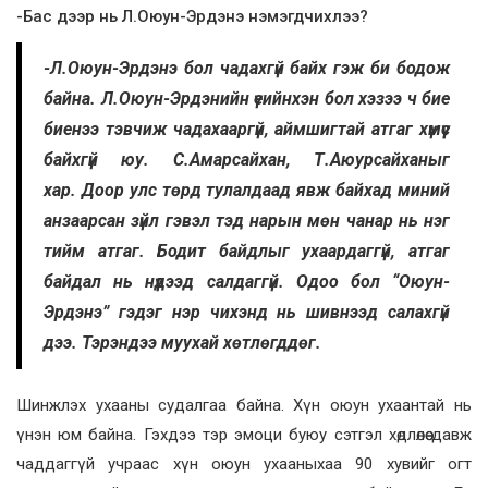
-Бас дээр нь Л.Оюун-Эрдэнэ нэмэгдчихлээ?
-Л.Оюун-Эрдэнэ бол чадахгүй байх гэж би бодож
байна. Л.Оюун-Эрдэнийн үеийнхэн бол хэзээ ч бие
биенээ тэвчиж чадахааргүй, аймшигтай атгаг хүмүүс
байхгүй юу. С.Амарсайхан, Т.Аюурсайханыг
хар. Доор улс төрд тулалдаад явж байхад миний
анзаарсан зүйл гэвэл тэд нарын мөн чанар нь нэг
тийм атгаг. Бодит байдлыг ухаардаггүй, атгаг
байдал нь нүдээд салдаггүй. Одоо бол “Оюун-
Эрдэнэ” гэдэг нэр чихэнд нь шивнээд салахгүй
дээ. Тэрэндээ муухай хөтлөгддөг.
Шинжлэх ухааны судалгаа байна. Хүн оюун ухаантай нь
үнэн юм байна. Гэхдээ тэр эмоци буюу сэтгэл хөдлөлөө давж
чаддаггүй учраас хүн оюун ухааныхаа 90 хувийг огт