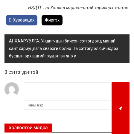
НЗДТГ-ын Хэвлэл мэдээлэлтэй харилцах хэлтэс
Хуваалцах
Жиргэх
АНХААРУУЛГА: Уншигчдын бичсэн сэтгэгдэлд манай
сайт хариуцлага хүлээхгүй болно. Та сэтгэгдэл бичихдээ
бусдын эрх ашгийг хүндэтгэн үзнэ үү.
0 cэтгэгдэлтэй
ХОЛБООТОЙ МЭДЭЭ