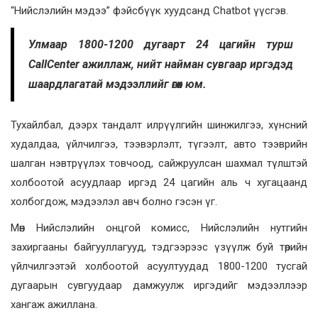
“Нийслэлийн мэдээ” фэйсбүүк хуудсанд Chatbot үүсгэв.
Улмаар 1800-1200 дугаарт 24 цагийн турш
CallCenter ажиллаж, нийт найман сувгаар иргэдэд
шаардлагатай мэдээллийг өгөх юм.
Тухайлбал, дээрх тандалт илрүүлгийн шинжилгээ, хүнсний
худалдаа, үйлчилгээ, тээвэрлэлт, түгээлт, авто тээврийн
шалган нэвтрүүлэх товчоод, сайжруулсан шахмал түлштэй
холбоотой асуудлаар иргэд 24 цагийн аль ч хугацаанд
холбогдож, мэдээлэл авч болно гэсэн үг.
Мөн Нийслэлийн онцгой комисс, Нийслэлийн нутгийн
захиргааны байгууллагууд, тэдгээрээс үзүүлж буй төрийн
үйлчилгээтэй холбоотой асуултуудад 1800-1200 тусгай
дугаарын сувгуудаар дамжуулж иргэдийг мэдээллээр
хангаж ажиллана.