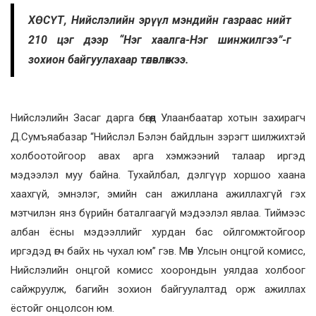
ХӨСҮТ, Нийслэлийн эрүүл мэндийн газраас нийт
210 цэг дээр “Нэг хаалга-Нэг шинжилгээ”-г
зохион байгуулахаар төлөвлөжээ.
Нийслэлийн Засаг дарга бөгөөд Улаанбаатар хотын захирагч
Д.Сумъяабазар “Нийслэл Бэлэн байдлын зэрэгт шилжихтэй
холбоотойгоор авах арга хэмжээний талаар иргэд
мэдээлэл муу байна. Тухайлбал, дэлгүүр хоршоо хаана
хаахгүй, эмнэлэг, эмийн сан ажиллана ажиллахгүй гэх
мэтчилэн янз бүрийн баталгаагүй мэдээлэл явлаа. Тиймээс
албан ёсны мэдээллийг хурдан бас ойлгомжтойгоор
иргэдэд өгч байх нь чухал юм” гэв. Мөн Улсын онцгой комисс,
Нийслэлийн онцгой комисс хоорондын уялдаа холбоог
сайжруулж, багийн зохион байгуулалтад орж ажиллах
ёстойг онцолсон юм.