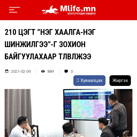
210 ЦЭГТ “НЭГ ХААЛГА-НЭГ
ШИНЖИЛГЭЭ”-Г ЗОХИОН
БАЙГУУЛАХААР ТӨЛӨВЛӨЖЭЭ
2021-02-09
889
0
Хуваалцах
Жиргэх