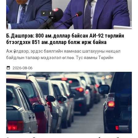
Б.Дашпүрэв: 800 ам.доллар байсан АИ-92 төрлийн
бүтээгдэхүүн 851 ам.доллар болж ирж байна
Аж үйлдвэр, эрдэс баялгийн яамнаас шатахууны нөхцөл
байдлын талаар мэдээлэл өглөө. Тус яамны Төрийн
2026-08-06