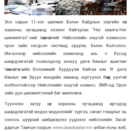
Энэ сарын 11-ээс шилжих Бэлэн байдлын зэргийн хөл
хорионы хугацаанд зохион байгуулах “Нэг хаалга-Нэг
шинжилгээ”-ний төлөвлөлтийг Нийслэлийн онцгой комисоос
орон зайн нэгдсэн системд оруулж, бэлэн болголоо.
Ингэснээр нийслэлийн хэмжээнд аль ч бүсэд
шаардлагатай тохиолдолд энэхүү дата баазыг ашиглан
төлөвлөлтөө хийх боломжийг бүрдүүлж байгаа юм. Уг дата
баазыг мөн Эрүүл мэндийн яаманд хүргүүлэх бөгөөд үүнтэй
холбоотойгоор Нийслэлийн онцгой комисс, ЭМЯ-нд Орон
зайн дүн шинжилгээний баг ажиллана.
Түүнчлэн хатуу хөл хорионы хугацаанд иргэдэд
шаардлагатай мэдээ мэдээллийг хүргэх, санал гомдлыг нь
сонсох, шуурхай шийдвэрлэх үүднээс нийслэлийн Засаг
даргын Тамгын газрын
www.ulaanbaatar.mn
албан ёсны вэб,