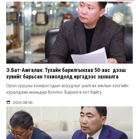
Э.Бат-Амгалан: Тухайн барилгынхаа 50-аас дээш
хувийг барьсан тохиолдолд иргэдээс захиалга
авдаг болгоно
Орон сууцны хохирогчдын асуудлыг шалгах ажлын хэсгийн
хуралдаан өнөөдөр боллоо. Барилга хот байгу
2026-08-06