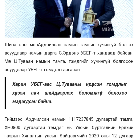
Шинэ оны өмнө Ардчилсан намын тамгыг хүчингүй болгох
асуудлаар намын дарга С.Эрдэнэ УБЕГ-т хандаад байсан.
Мөн Ц.Туваан намын тамга, тэмдгийг хүчингүй болгосон
асуудлаар УБЕГ-т гомдол гаргасан.
Харин УБЕГ-аас Ц.Тувааны ирүүлсэн гомдлыг
хүлээн авч шийдвэрлэх боломжгүй болохоо
мэдэгдсэн байна.
Тиймээс Ардчилсан намын 1117237845 дугаартай тамга,
ХН0800 дугаартай тэмдэг нь Улсын бүртгэлийн Ерөнхий
газрын Хяналтын улсын байцаагчийн 2020 оны 12 дугаар