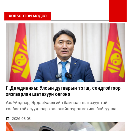
ХОЛБООТОЙ МЭДЭЭ
Г.Дамдинням: Улсын дугаарын тэгш, сондгойгоор
хязгаарлан шатахуун олгоно
Аж Үйлдвэр, Эрдэс Баялгийн Яамнаас шатахуунтай
холбоотой асуудлаар хэвлэлийн хурал зохион байгуулла
2026-08-03