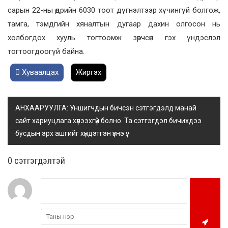
сарын 22-ны өдрийн 6030 тоот дүгнэлтээр хүчингүй болгож,
тамга, тэмдгийн хяналтын дугаар дахин олгосон нь
холбогдох хууль тогтоомж зөрчсөн гэх үндэслэл
тогтоогдоогүй байна.
Хуваалцах
Жиргэх
АНХААРУУЛГА: Уншигчдын бичсэн сэтгэгдэлд манай
сайт хариуцлага хүлээхгүй болно. Та сэтгэгдэл бичихдээ
бусдын эрх ашгийг хүндэтгэн үзнэ үү.
0 cэтгэгдэлтэй