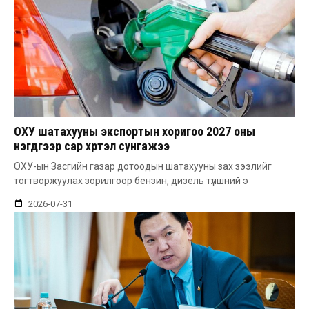
ОХУ шатахууны экспортын хоригоо 2027 оны
нэгдүгээр сар хүртэл сунгажээ
ОХУ-ын Засгийн газар дотоодын шатахууны зах зээлийг
тогтворжуулах зорилгоор бензин, дизель түлшний э
2026-07-31