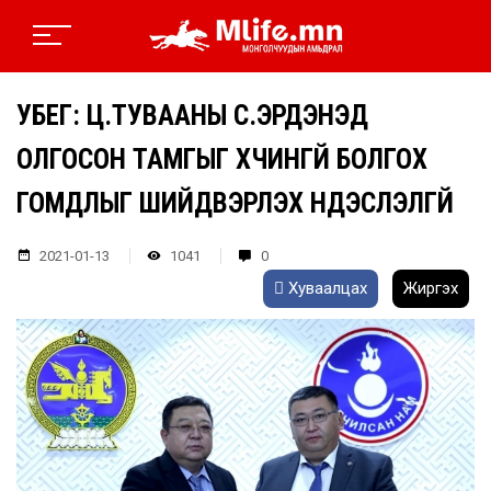
УБЕГ: Ц.ТУВААНЫ С.ЭРДЭНЭД
ОЛГОСОН ТАМГЫГ ХҮЧИНГҮЙ БОЛГОХ
ГОМДЛЫГ ШИЙДВЭРЛЭХ ҮНДЭСЛЭЛГҮЙ
2021-01-13
1041
0
Хуваалцах
Жиргэх