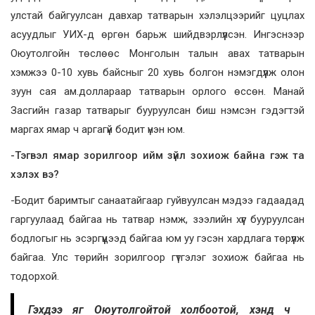
улстай байгуулсан давхар татварын хэлэлцээрийг цуцлах
асуудлыг УИХ-д өргөн барьж шийдвэрлүүлсэн. Ингэснээр
Оюутолгойн төслөөс Монголын талын авах татварын
хэмжээ 0-10 хувь байсныг 20 хувь болгон нэмэгдүүлж олон
зуун сая ам.доллараар татварын орлого өссөн. Манай
Засгийн газар татварыг бууруулсан биш нэмсэн гэдэгтэй
маргах ямар ч аргагүй бодит үнэн юм.
-Тэгвэл ямар зорилгоор ийм зүйл зохиож байна гэж та
хэлэх вэ?
-Бодит баримтыг санаатайгаар гуйвуулсан мэдээ гадаадад
гаргуулаад байгаа нь татвар нэмж, зээлийн хүүг бууруулсан
бодлогыг нь эсэргүүцээд байгаа юм уу гэсэн хардлага төрүүлж
байгаа. Улс төрийн зорилгоор гүтгэлэг зохиож байгаа нь
тодорхой.
Гэхдээ яг Оюутолгойтой холбоотой, хэнд ч