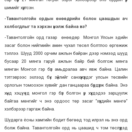
шимийг хүртсэн.
-Тавантолгойн ордын өнөөдрийн болон цаашдын ач
холбогдлыг та хэрхэн үнэлж байна вэ?
-Тавантолгойн орд газар өнөөдөр Монгол Улсын эдийн
засаг болон нийгмийн амин чухал төсөл болтлоо өргөжиж
тэллээ. Шууд 2000 орчим ажлын байран дээр нэмээд шууд
бусаар 20 мянга гаруй ажлын байр бий болгож мянга
мянган Монгол гэр бүл амьдралаа авч явж байна. Цалин
тэтгэврээс эхлээд бүх зүйлийг санхүүжүүлдэг улсын төсвийн
орлогын томоохон хувийг дан ганцаараа бүрдүүлж байна. Энэ
хүнд хэцүү үед монгол гэр бүл болгон үр хүүхдэдээ зарцуулж
байгаа мөнгийг ч энэ ордоос төр засаг “хүүхдийн мөнгө”
хэлбэрээр гаргаж байна.
Шударга ёсны хамгийн бодит бөгөөд тод илрэл нь энэ орд
болж байна. Тавантолгойн орд нь цаашид ч том төслүүдэд