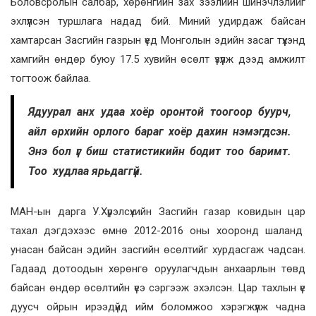
Боловсролын салбар, хөрөнгийн зах зээлийн шинэчлэлийг
эхлүүлсэн туршлага надад бий. Миний удирдаж байсан
хамтарсан Засгийн газрын үед Монголын эдийн засаг түүхэнд
хамгийн өндөр буюу 17.5 хувийн өсөлт үзүүлж дээд амжилт
тогтоож байлаа.
Ядуурал анх удаа хоёр оронтой тоогоор буурч,
айл өрхийн орлого бараг хоёр дахин нэмэгдсэн.
Энэ бол үг биш статистикийн бодит тоо баримт.
Тоо худлаа ярьдаггүй.
МАН-ын дарга У.Хүрэлсүхийн Засгийн газар ковидын цар
тахал дэгдэхээс өмнө 2012-2016 оны хооронд шаланд
унасан байсан эдийн засгийн өсөлтийг хурдасгаж чадсан.
Гадаад дотоодын хөрөнгө оруулагчдын анхаарлын төвд
байсан өндөр өсөлтийн үеэ сэргээж эхэлсэн. Цар тахлын үе
дуусч ойрын ирээдүйд ийм боломжоо хэрэгжүүлж чадна