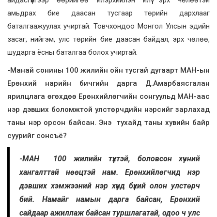
амьдрах бие даасан тусгаар төрийн дархлааг
баталгаажуулах учиртай. Товчхондоо Монгол Улсын эдийн
засаг, нийгэм, улс төрийн бие даасан байдал, эрх чөлөө,
шударга ёсны баталгаа болох учиртай.
-Манай сонины 100 жилийн ойн тусгай дугаарт МАН-ын
Ерөнхий нарийн бичгийн дарга Д.Амарбаясгалан
ярилцлага өгөхдөө Ерөнхийлөгчийн сонгуульд МАН-аас
нэр дэвших боломжтой улстөрчдийн нэрсийг зарлахад
таны нэр орсон байсан. Энэ тухайд таны хувийн байр
суурийг сонсъё?
-МАН 100 жилийн түүхтэй, боловсон хүчний
хангалттай нөөцтэй нам. Ерөнхийлөгчид нэр
дэвших хэмжээний нэр хүнд бүхий олон улстөрч
бий. Намайг намын дарга байсан, Ерөнхий
сайдаар ажиллаж байсан туршлагатай, одоо ч улс