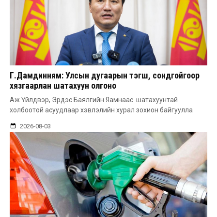
Г.Дамдинням: Улсын дугаарын тэгш, сондгойгоор
хязгаарлан шатахуун олгоно
Аж Үйлдвэр, Эрдэс Баялгийн Яамнаас шатахуунтай
холбоотой асуудлаар хэвлэлийн хурал зохион байгуулла
2026-08-03