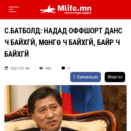
С.БАТБОЛД: НАДАД ОФФШОРТ ДАНС
Ч БАЙХГҮЙ, МӨНГӨ Ч БАЙХГҮЙ, БАЙР Ч
БАЙХГҮЙ
2021-01-08
962
0
Хуваалцах
Жиргэх