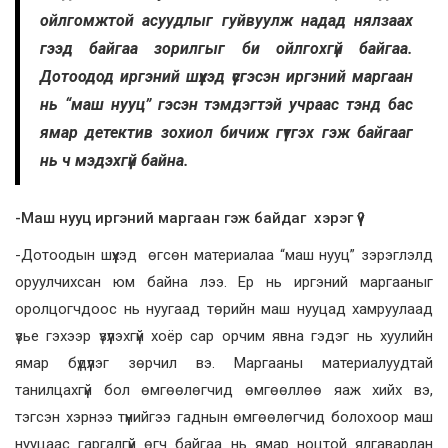
ойлгомжтой асуудлыг гуйвуулж надад нялзаах
гээд байгаа зорилгыг би ойлгохгүй байгаа.
Дотоодод иргэний шүүхэд үүсгэсэн иргэний маргаан
нь “маш нууц” гэсэн тэмдэгтэй учраас тэнд бас
ямар детектив зохиол бичиж гүтгэх гэж байгааг
нь ч мэдэхгүй байна.
-Маш нууц иргэний маргаан гэж байдаг хэрэг үү?
-Дотоодын шүүхэд өгсөн материалаа “маш нууц” зэрэглэлд
оруулчихсан юм байна лээ. Ер нь иргэний маргааныг
оролцогчдоос нь нуугаад төрийн маш нууцад хамруулаад
үзье гэхээр үзүүлэхгүй хоёр сар орчим явна гэдэг нь хуулийн
ямар бүдүүлэг зөрчил вэ. Маргааны материалуудтай
танилцахгүй бол өмгөөлөгчид өмгөөллөө яаж хийх вэ,
тэгсэн хэрнээ түүнийгээ гаднын өмгөөлөгчид болохоор маш
нууцаас гаргалгүй өгч байгаа нь ямар ноцтой ялгаварлан