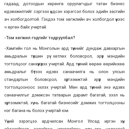
гадаад, дотоодын хөрөнгө оруулагчдыг татан бизнес
идэвхжилтийг сэргээх үндсэн хэрэгсэл болох эдийн засгийн
ач холбогдолтой. Гэхдээ том хөгжлийн ач холбогдол үүнээс
ч өргөн байх учиртай.
-Том хөгжил гэдгийг тодруулбал?
-Хамгийн гол нь Монголын ард түмнийг дундаж давхаргын
амьдралын түвшин рүү хөтлөх боловсрол, эрүүл мэндийн
тогтолцоог санхүүжүүлэх учиртай. Ард түмний өөрөө өөрийнхөө
амьдралыг бүтээх идэвх санаачилга нь олон улсын
стандартын боловсрол, хүртээмжтэй эрүүл мэндийн
тогтолцооноос эхлэх учиртай. Мөн ард түмний энэ идэвх
санаачилгыг дэмжсэн татварын дарамт багатай, зээл нь
хүртээмжтэй, хүү нь багатай бизнесийг дэмжих тогтолцооны
нэг багана нь болох учиртай юм.
Үүний зэрэгцээ ардчилсан Монгол Улсад иргэн хүн
айдасгүйгээр өөрийгөө илэрхийлэн илүү эрх чөлөөтэй