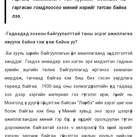
гаргасан гомдлоосоо миний нэрийг татсан байна
лээ.
-Гадаадад зохион байгуулалттай таны эсрэг ажиллагаа
явуулж байна гэж үзэж байна уу?
-Би хууль шүүхийн байгууллагын үйл ажиллагаанд хүндэтгэлтэй
ханддаг. Гэхдээ өнөөдөр хэн нэгэн эрх мэдэлтэн гаднын
хувийн ашгийн төлөө байгууллагад иргэнээ захиалан
мөрдөж, тагнаад байгаа юм биш биз гэсэн хардлага
төрөөд байгаа. 1930-аад оны хэлмэгдүүлэлтийн үед гадаад
хэл дээр хэргийн материал гэх гүтгэлэг ирж, түүнийг нь
Монголд үг дуугүй гүйцэтгэж байсан “Лхүмбэ”-ийн хэрэг шиг юм
болж байгаа юм биш үү. Миний хувьд энэ эрээ цээргүй
ажиллагаандаа миний гэр бүл, үр хүүхдийг оролцуулан гүтгэн
доромжилж байгаатай хэзээ ч эвлэрэхгүй ба хүний эрхийг
хэрхэн зөрчиж байгаа, гүйцэтгэх ажлын хуульд нийцэж