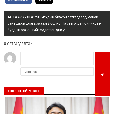
АНХААРУУЛГА: Уншигчдын бичсэн сэтгэгдэлд манай
сайт хариуцлага хүлээхгүй болно. Та сэтгэгдэл бичихдээ
бусдын эрх ашгийг хүндэтгэн үзнэ үү.
0 cэтгэгдэлтэй
ХОЛБООТОЙ МЭДЭЭ