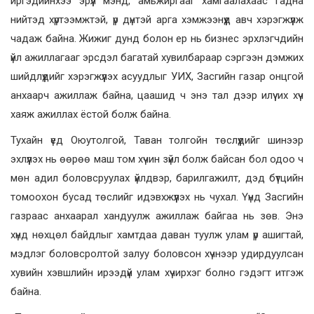
иргэдийнхээ эрүүл мэнд, амьжиргааг хамгаалахаас гадна
нийтэд хүртээмжтэй, үр дүнтэй арга хэмжээнүүд авч хэрэгжүүлж
чадаж байна. Жижиг дунд болон ер нь бизнес эрхлэгчдийн
үйл ажиллагааг эрсдэл багатай хувилбараар сэргээн дэмжих
шийдлүүдийг хэрэгжүүлэх асуудлыг УИХ, Засгийн газар онцгой
анхаарч ажиллаж байна, цаашид ч энэ тал дээр илүү их хүч
хаяж ажиллах ёстой болж байна.
Тухайн үед Оюутолгой, Таван толгойн төслүүдийг шинээр
эхлүүлэх нь өөрөө маш том хүчин зүйл болж байсан бол одоо ч
мөн адил боловсруулах үйлдвэр, барилгажилт, дэд бүтцийн
томоохон бусад төслийг идэвхжүүлэх нь чухал. Үүнд Засгийн
газраас анхаарал хандуулж ажиллаж байгаа нь зөв. Энэ
хүнд нөхцөл байдлыг хамтдаа даван туулж улам үр ашигтай,
мэдлэг боловсролтой залуу боловсон хүчнээр удирдуулсан
хувийн хэвшлийн ирээдүй улам хүчирхэг болно гэдэгт итгэж
байна.