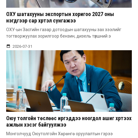
ОХУ шатахууны экспортын хоригоо 2027 оны
нэгдүгээр сар хүртэл сунгажээ
ОХУ-ын Засгийн газар дотоодын шатахууны зах зээлийг
тогтворжуулах зорилгоор бензин, дизель түлшний э
2026-07-31
Оюу толгойн төслөөс иргэддээ ноогдол ашиг хүртээх
ажлын хэсэг байгуулжээ
Монголчууд Оюутолгойн Хөрөнгө оруулалтын гэрээ