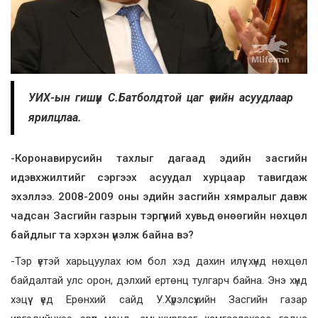
УИХ-ын гишүүн С.Батболдтой цаг үеийн асуудлаар
ярилцлаа.
-Коронавирусийн тахлыг дагаад эдийн засгийн
идэвхжилтийг сэргээх асуудал хурцаар тавигдаж
эхэллээ. 2008-2009 оны эдийн засгийн хямралыг давж
чадсан Засгийн газрын тэргүүний хувьд өнөөгийн нөхцөл
байдлыг та хэрхэн үнэлж байна вэ?
-Тэр үетэй харьцуулах юм бол хэд дахин илүү хүнд нөхцөл
байдалтай улс орон, дэлхий ертөнц тулгарч байна. Энэ хүнд
хэцүү үед Ерөнхий сайд У.Хүрэлсүхийн Засгийн газар