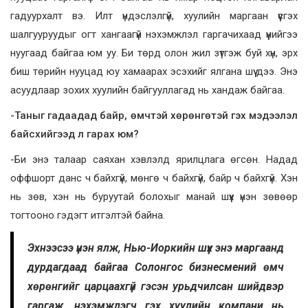
гадуурхалт вэ. Илт үндэслэлгүй, хуулийн маргаан үүсгэх
шалгууруудыг огт хангаагүй нэхэмжлэл гаргачихаад үүнийгээ
нуугаад байгаа юм уу. Би төрд олон жил зүтгэж буй хүн, эрх
биш төрийн нууцад юу хамаарах эсэхийг ялгана шүү дээ. Энэ
асуудлаар зохих хуулийн байгууллагад нь хандаж байгаа.
-Таныг гадаадад байр, өмчтэй хөрөнгөтэй гэх мэдээлэл
байсхийгээд л гарах юм?
-Би энэ талаар саяхан хэвлэлд ярилцлага өгсөн. Надад
оффшорт данс ч байхгүй, мөнгө ч байхгүй, байр ч байхгүй. Хэн
нь зөв, хэн нь буруутай болохыг манай шүүх үнэн зөвөөр
тогтооно гэдэгт итгэлтэй байна.
Эхнээсээ үнэн ялж, Нью-Иоркийн шүүх энэ маргаанд
дурдагдаад байгаа Солонгос бизнесмений өмч
хөрөнгийг царцаахгүй гэсэн урьдчилсан шийдвэр
гаргаж, нэхэмжлэгч гэх хуулийн компани нь