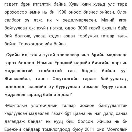
гэдэгт бүрэн итгэлтэй байна. Хувь хүний хувьд улс төрд
орохоосоо өмнө нь би 1990 оноос бизнес хийсэн. Олон
салбарт хүч үзэж, их ч хөдөлмөрлөсөн. Миний үүсгэн
байгуулсан аж ахуйн нэгжүүд одоо 3000 гаруй ажлын байр
бий болгож, улсад хэдэн арван тэрбумын татвар төлж
байна. Товчхондоо ийм байна.
-Сүүлийн үед таны тухай хэвлэлээр янз бүрийн мэдээлэл
гарах боллоо. Намын Ерөнхий нарийн бичгийн даргын
мэдээлэлтэй холбоотой гэж бодож байна уу.
Жишээлбэл, таныг Оюутолгойн гэрээг байгуулахад
нөлөөлөн зээлийн хүүг бууруулсан хэмээн буруутгасан
мэдээлэл гараад байна л даа?
-Монголын улстөрчдийн талаар зохион байгуулалттай
харлуулсан мэдээлэл гарах бүрт цаана нь нэг далд санаа
дагалдаж байдаг нь нууц биш болсон. Жишээ нь би
Ерөнхий сайдаар томилогдоод буюу 2011 онд Монголын