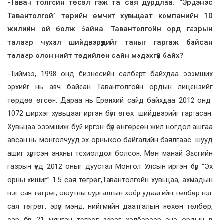
-Таван толгойн төсөл гэж та сая дурдлаа. “Эрдэнэс
Тавантолгой” төрийн өмчит хувьцаат компанийн 10
жилийн ой болж байна. Тавантолгойн орд газрын
талаар чухал шийдвэрүүдийг таныг гаргаж байсан
талаар олон нийт төдийлөн сайн мэдэхгүй байх?
-Тиймээ, 1998 онд бизнесийн салбарт байхдаа эзэмших
эрхийг нь авч байсан Тавантолгойн ордын лицензийг
төрдөө өгсөн. Дараа нь Ерөнхий сайд байхдаа 2012 онд
1072 ширхэг хувьцааг иргэн бүрт өгөх шийдвэрийг гаргасан.
Хувьцаа эзэмшиж буй иргэн бүр өнгөрсөн жил ногдол ашгаа
авсан нь монголчууд эх орныхоо байгалийн баялгаас шууд
ашиг хүртсэн анхны тохиолдол болсон. Мөн манай Засгийн
газрын үед 2012 оныг дуустал Монгол Улсын иргэн бүр “Эх
орны хишиг” 1.5 сая төгрөг,Тавантолгойн хувьцаа, ахмадын
нэг сая төгрөг, оюутны сургалтын хоёр удаагийн төлбөр нэг
сая төгрөг, эрүүл мэнд, нийгмийн даатгалын нөхөн төлбөр,
сар бүр 21 мянган төгрөг зэрэг хэлбэрээр энэ ордын үр