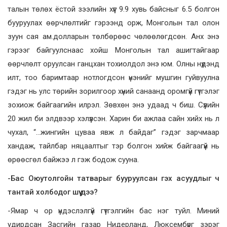
талын төлөх ёстой зээлийн хүүг 9.9 хувь байсныг 6.5 болгон
бууруулах өөрчлөлтийг гэрээнд орж, Монголын тал олон
зуун сая ам.долларын төлбөрөөс чөлөөлөгдсөн. Анх энэ
гэрээг байгуулснаас хойш Монголын тал ашигтайгаар
өөрчлөлт оруулсан ганцхан тохиолдол энэ юм. Олны нүдэнд
илт, тоо баримтаар нотлогдсон үнэнийг мушгин гуйвуулна
гэдэг нь улс төрийн зорилгоор хүний санаанд оромгүй гүтгэлэг
зохиож байгаагийн илрэл. Зөвхөн энэ удаад ч биш. Сүүлийн
20 жил би элдвээр хэлүүлсэн. Харин би ажлаа сайн хийх нь л
чухал, “…жингийн цуваа явж л байдаг” гэдэг зарчмаар
хандаж, тайлбар няцаалтыг тэр болгон хийж байгаагүй нь
өрөөсгөл байжээ л гэж бодож сууна.
-Бас Оюутолгойн татварыг бууруулсан гэх асуудлыг ч
тантай холбодог шүү дээ?
-Ямар ч ор үндэслэлгүй гүтгэлгийн бас нэг туйл. Миний
удирдсан Засгийн газар Нидерланд, Люксембүрг зэрэг