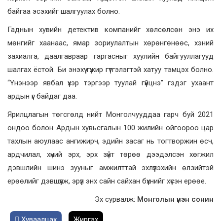
байгаа эсэхийг шалгуулах болно.
Гаднын хувийн детектив компанийг хөлсөлсөн энэ их
мөнгийг хаанаас, ямар зориулалтын хөрөнгөнөөс, хэний
захиалга, даалгавраар гаргасныг хуулийн байгууллагууд
шалгах ёстой. Би энэхүү гүжир гүтгэлэгтэй хатуу тэмцэх болно.
“Үнэнээр явбал үхэр тэргээр туулай гүйцнэ” гэдэг ухаант
ардын үг байдаг даа.
Ярилцлагын төгсгөлд нийт Монголчууддаа гарч буй 2021
ондоо болон Ардын хувьсгалын 100 жилийн ойгоороо цар
тахлын аюулаас ангижирч, эдийн засаг нь тогтворжин өсч,
ардчилал, хүний эрх, эрх зүйт төрөө дээдэлсэн хөгжил
дэвшлийн шинэ зууныг амжилттай эхлүүлэхийн өлзийтэй
ерөөлийг дэвшүүлж, эрүүл энх сайн сайхан бүхнийг хүсэн ерөөе.
Эх сурвалж:
Монголын үнэн сонин
Хуваалцах
Жиргэх