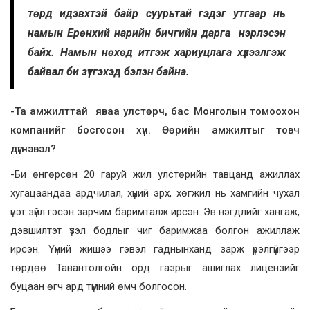
төрд идэвхтэй байр суурьтай гэдэг утгаар нь
намын Ерөнхий нарийн бичгийн дарга нэрлэсэн
байх. Намын нөхөд итгэж хариуцлага хүлээлгэж
байвал би зүтгэхэд бэлэн байна.
-Та амжилттай яваа улстөрч, бас Монголын томоохон
компанийг босгосон хүн. Өөрийн амжилтыг товч
дүгнэвэл?
-Би өнгөрсөн 20 гаруй жил улстөрийн тавцанд ажиллах
хугацаандаа ардчилал, хүний эрх, хөгжил нь хамгийн чухал
үнэт зүйл гэсэн зарчим баримталж ирсэн. Эв нэгдлийг хангаж,
дэвшилтэт үзэл бодлыг чиг баримжаа болгон ажиллаж
ирсэн. Үүний жишээ гэвэл гаднынханд зарж үрэлгүйгээр
төрдөө Тавантолгойн орд газрыг ашиглах лицензийг
буцаан өгч ард түмний өмч болгосон.