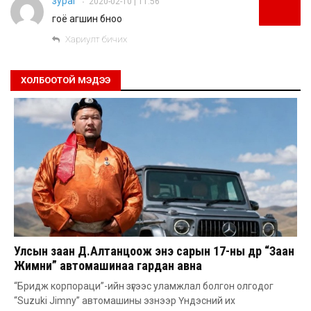
зураг
2020-02-10 | 11:56
•
гоё агшин бноо
Хариулт бичих
ХОЛБООТОЙ МЭДЭЭ
Улсын заан Д.Алтанцоож энэ сарын 17-ны өдөр “Заан
Жимни” автомашинаа гардан авна
“Бридж корпораци”-ийн зүгээс уламжлал болгон олгодог
“Suzuki Jimny” автомашины эзнээр Үндэсний их