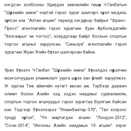
нэгдсэн холбооны Удирдах зөвлөлийн гишүүн Ч.Ганбатын
“Шүүрэхийн өмнө” нэртэй гэрэл зураг шалгарч хүрэл медаль
хүртсэн юм. “Алтан агшин” төрөлд нэгдүгээр байрыг “Франс-
Пресс” агентлагийн гэрэл зурагчин Хуан Арболедагийн
“Хязгаарыг чи тогтоо”, хоёрдугаар байрт боскын спортын
торгон агшныг харуулсан, “Синьхуа” агентлагийн гэрэл
зурагчин Жуан Угийн бүтээл шалгарсан байна.
Уран бүтээлч Ч.Ганбат “Шүүрэхийн өмнө” бүтээлдээ нүүдэлчин
монголчуудын уламжлалт уурга шүүрэх зан үйлийг харуулжээ.
Уг зургаа Төв аймгийн нутагт авсан аж. Тэрбээр дөрвөн
олимп болон Азийн хэд хэдэн наадмыг сурвалжилж,
спортын торгон агшнуудыг гэрэл зурагтаа буулгаж байсан
юм. Тэдгээр бүтээлээрээ “Улаанбаатар-370”, “Тал хээрээс
тундр хүртэл”, “Үл мартагдах агшин “Лондон-2012”,
“Сочи-2014”, “Инчоны Азийн наадмын 10 агшин” зэрэг