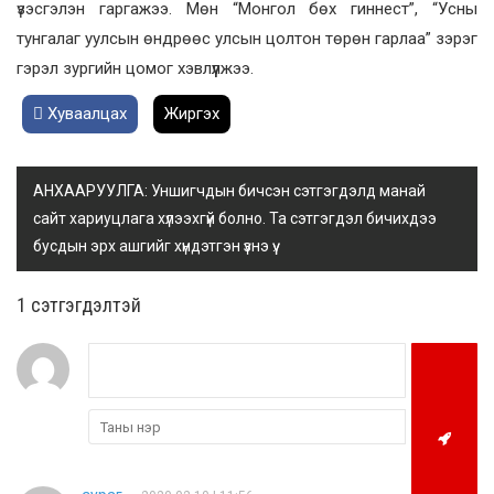
үзэсгэлэн гаргажээ. Мөн “Монгол бөх гиннест”, “Усны
тунгалаг уулсын өндрөөс улсын цолтон төрөн гарлаа” зэрэг
гэрэл зургийн цомог хэвлүүлжээ.
Хуваалцах
Жиргэх
АНХААРУУЛГА: Уншигчдын бичсэн сэтгэгдэлд манай
сайт хариуцлага хүлээхгүй болно. Та сэтгэгдэл бичихдээ
бусдын эрх ашгийг хүндэтгэн үзнэ үү.
1 сэтгэгдэлтэй