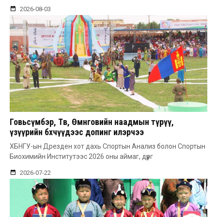
2026-08-03
Говьсүмбэр, Төв, Өмнөговийн наадмын түрүү,
үзүүрийн бөхчүүдээс допинг илэрчээ
ХБНГУ-ын Дрезден хот дахь Спортын Анализ болон Спортын
Биохимийн Институтээс 2026 оны аймаг, дүүрг
2026-07-22