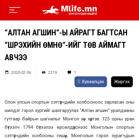
“АЛТАН АГШИН”-Ы АЙРАГТ БАГТСАН
“ШҮҮРЭХИЙН ӨМНӨ”-ИЙГ ТӨВ АЙМАГТ
АВЧЭЭ
2020-02-06
2319
1
Хуваалцах
Жиргэх
Олон улсын спортын сэтгүүлчдийн холбооноос зарласан оны
шилдэг гэрэл зургийг шалгаруулах “Алтан агшин” уралдааны
гутгаар байрын шагналыг Монгол хүн хүртэв. 125 орны уран
бүтээлч 1794 бүтээлээ өрсөлдүүлснээс Монголын cпортын
сэтгүүлчдийн холбооны гишүүн, Монголын гэрэл зурагчдын