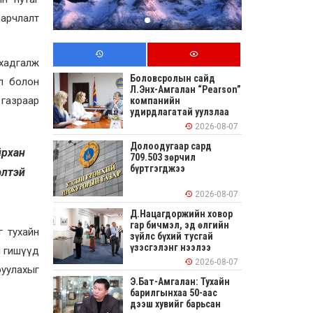
арчлалт
 хадгалж
Боловсролын сайд
ал болон
Л.Энх-Амгалан “Pearson”
 газраар
компанийн
удирдлагатай уулзлаа
2026-08-07
Долоодугаар сард
йрхан
709.503 зөрчил
бүртгэгджээ
элтэй
2026-08-07
Д.Нацагдоржийн ховор
гар бичмэл, эд өлгийн
г тухайн
зүйлс бүхий тусгай
үзэсгэлэнг нээлээ
н гишүүд
2026-08-07
уулахыг
Э.Бат-Амгалан: Тухайн
барилгынхаа 50-аас
дээш хувийг барьсан