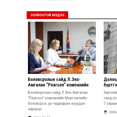
ХОЛБООТОЙ МЭДЭЭ
Боловсролын сайд Л.Энх-
Долоод
Амгалан “Pearson” компанийн
бүртг
удирдлагатай уулзлаа
Боловсролын сайд Л.Энх-Амгалан
Зөрчлий
"Pearson" компанийн Мэргэжлийн
санд у
боловсрол, ур чадварын асуудал
7 сарын
хариуцс
2026