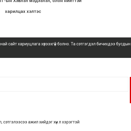
Г-ын Хэвлэл мэдээлэл, олон нийттэй
харилцах хэлтэс
 сайт хариуцлага хүлээхгүй болно. Та сэтгэгдэл бичихдээ бусдын
, сэтгэлээсээ ажил хийдэг хүн л хэрэгтэй