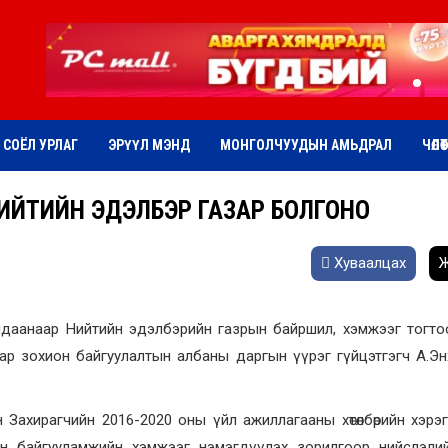
СОЁЛ УРЛАГ
ЭРҮҮЛ МЭНД
МОНГОЛЧУУДЫН АМЬДРАЛ
ЧӨЛӨ
НИЙТИЙН ЭДЭЛБЭР ГАЗАР БОЛГОНО
Хуваалцах
Ж
уралдаанаар Нийтийн эдэлбэрийн газрын байршил, хэмжээг тогто
зар зохион байгуулалтын албаны даргын үүрэг гүйцэтгэгч А.Э
н Захирагчийн 2016-2020 оны үйл ажиллагааны хөтөлбөрийн хэрэ
н байгууламжийн хэмжээг нэмэгдүүлэх зорилгоор нийслэлий