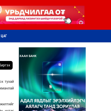
ӨТ ЦАГ
иргэх
ох тухай
нхманлай
гжилтийг
н нутаг