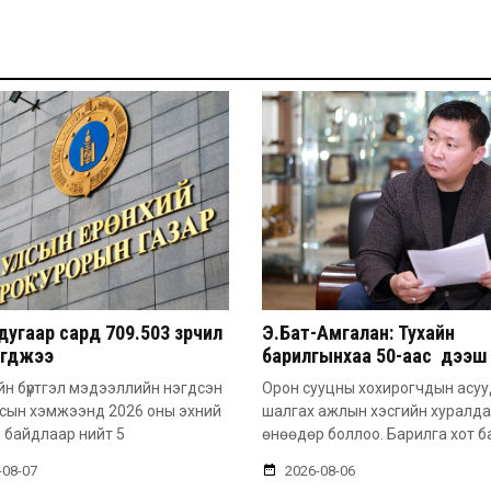
угаар сард 709.503 зөрчил
Э.Бат-Амгалан: Тухайн
эгджээ
барилгынхаа 50-аас дээш 
барьсан тохиолдолд иргэ
н бүртгэл мэдээллийн нэгдсэн
Орон сууцны хохирогчдын асу
захиалга авдаг болгоно
лсын хэмжээнд 2026 оны эхний
шалгах ажлын хэсгийн хуралд
 байдлаар нийт 5
өнөөдөр боллоо. Барилга хот б
-08-07
2026-08-06