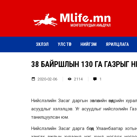
ЭХЛЭЛ
УЛС ТӨР
НИЙГЭМ
ЯРИЛЦЛАГА
38 БАЙРШЛЫН 130 ГА ГАЗРЫГ 
2020-02-06
2114
1
Нийслэлийн Засаг даргын зөвлөлийн өнөөдрийн х
асуудлыг хэлэлцэв. Уг асуудлыг нийслэлийн Га
танилцуулсан юм.
Нийслэлийн Засаг дарга бөгөөд Улаанбаатар хоты
хангах ажлын хүрээнд нэг хүнд ногдох ногоо