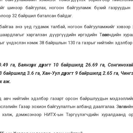
ийг шинээр байгуулах, ногоон байгууламж бүхий газруудын 
олоор 32 байршил баталсан байдаг.
байгаа энэ үед гудамж талбай, ногоон байгууламжийг хэвээр
аардлагыг харгалзан дүүргүүдийн иргэдийн Төлөөлөгчдийн хур
ыг үндэслэн нэмж 38 байршлын 130 га газрыг нийтийн эдэлбэр
.49 га, Баянзүрх дүүрэгт 10 байршилд 26.69 га, Сонгиноха
гт 3 байршилд 3.6 га, Хан-Уул дүүрэгт 9 байршилд 2.65 га, Чинг
х аж.
нд авч нийтийн эдэлбэр газарт орсон байршлуудын мэдээллий
йслэлийн Газар зохион байгуулалтын албанд даалгалаа. Зөвлөлий
л хэлж, дэмжсэнээр НИТХ-ын Тэргүүлэгчдийн хуралдаанд ор