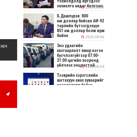
тохиолдолд иргэдээс
захиалга авдаг болгоно
2026-08-06
Б.Дашпүрэв: 800
ам.доллар байсан АИ-92
төрлийн бүтээгдэхүүн
851 ам.доллар болж ирж
байна
2026-08-06
Энэ удаагийн
 эрх
хязгаарлалт ямар нэгэн
бүсчлэлгүйгээр 07:00-
21:00 цагийн хооронд
үйлчлэх онцлогтой
2026-08-04
Тээврийн хэрэгслийн
шатахуун авах хуваарийг
танилцуулж байна
2026-08-04
СОНИРХОЛТОЙ: Ихэр
шар, цусан толботой
өндөг аюултай юу?
2026-08-04
Улсын заан