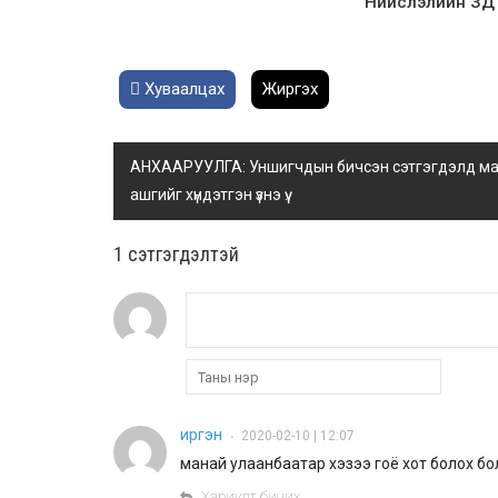
Нийслэлийн ЗДТ
Хуваалцах
Жиргэх
АНХААРУУЛГА: Уншигчдын бичсэн сэтгэгдэлд манай
ашгийг хүндэтгэн үзнэ үү.
1 сэтгэгдэлтэй
иргэн
2020-02-10 | 12:07
•
манай улаанбаатар хэзээ гоё хот болох бол
Хариулт бичих