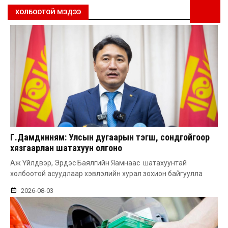
ХОЛБООТОЙ МЭДЭЭ
Г.Дамдинням: Улсын дугаарын тэгш, сондгойгоор
хязгаарлан шатахуун олгоно
Аж Үйлдвэр, Эрдэс Баялгийн Яамнаас шатахуунтай
холбоотой асуудлаар хэвлэлийн хурал зохион байгуулла
2026-08-03