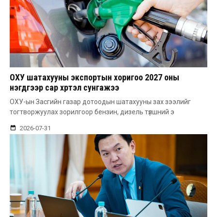
ОХУ шатахууны экспортын хоригоо 2027 оны
нэгдүгээр сар хүртэл сунгажээ
ОХУ-ын Засгийн газар дотоодын шатахууны зах зээлийг
тогтворжуулах зорилгоор бензин, дизель түлшний э
2026-07-31