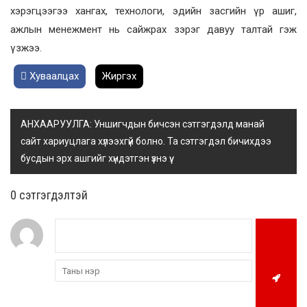
хэрэгцээгээ хангах, технологи, эдийн засгийн үр ашиг,
ажлын менежмент нь сайжрах зэрэг давуу талтай гэж
үзжээ.
Хуваалцах
Жиргэх
АНХААРУУЛГА: Уншигчдын бичсэн сэтгэгдэлд манай
сайт хариуцлага хүлээхгүй болно. Та сэтгэгдэл бичихдээ
бусдын эрх ашгийг хүндэтгэн үзнэ үү.
0 cэтгэгдэлтэй