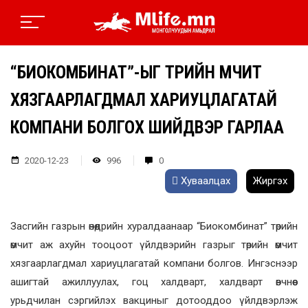
“БИОКОМБИНАТ”-ЫГ ТӨРИЙН ӨМЧИТ
ХЯЗГААРЛАГДМАЛ ХАРИУЦЛАГАТАЙ
КОМПАНИ БОЛГОХ ШИЙДВЭР ГАРЛАА
2020-12-23
996
0
Хуваалцах
Жиргэх
Засгийн газрын өнөөдрийн хуралдаанаар “Биокомбинат” төрийн
өмчит аж ахуйн тооцоот үйлдвэрийн газрыг төрийн өмчит
хязгаарлагдмал хариуцлагатай компани болгов. Ингэснээр
ашигтай ажиллуулах, гоц халдварт, халдварт өвчнөөс
урьдчилан сэргийлэх вакциныг дотооддоо үйлдвэрлэж