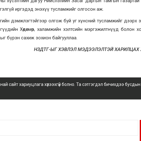
Я-ны хүсэлтийн дагуу Нийслэлийн Засаг даргын Тамгын газартай
ртгэлгүй иргэдэд энэхүү тусламжийг олгосон аж.
лагийн дэмжлэгтэйгээр олгож буй уг хүнсний тусламжийг дээрх 
ргүүдийн Хөдөлмөр, халамжийн хэлтсийн мэргэжилтнүүд болон 
мыг бүрэн сахиж зохион байгууллаа.
НЗДТГ-ЫГ ХЭВЛЭЛ МЭДЭЭЛЭЛТЭЙ ХАРИЛЦАХ
 сайт хариуцлага хүлээхгүй болно. Та сэтгэгдэл бичихдээ бусдын