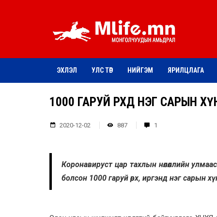
ЭХЛЭЛ
УЛС ТӨР
НИЙГЭМ
ЯРИЛЦЛАГА
1000 ГАРУЙ ӨРХӨД НЭГ САРЫН
2020-12-02
887
1
Коронавируст цар тахлын нөлөөллийн улмаас 
болсон 1000 гаруй өрх, иргэнд нэг сарын х