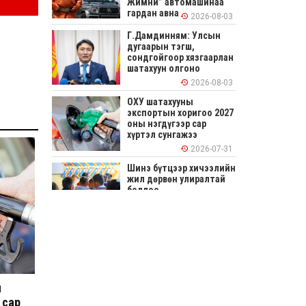
Жимни” автомашинаа
гардан авна
2026-08-03
Г.Дамдинням: Улсын
дугаарын тэгш,
сондгойгоор хязгаарлан
шатахуун олгоно
2026-08-03
ОХУ шатахууны
экспортын хоригоо 2027
оны нэгдүгээр сар
хүртэл сунгажээ
2026-07-31
Шинэ бүтцээр хичээлийн
жил дөрвөн улиралтай
боллоо
2026-07-28
Нийслэлийн хэмжээнд
өнгөрсөн долоо хоногт
гал түймрийн 35
дуудлага бүртгэгджээ
2026-07-27
н
 сар
Оюу толгойн төслөөс