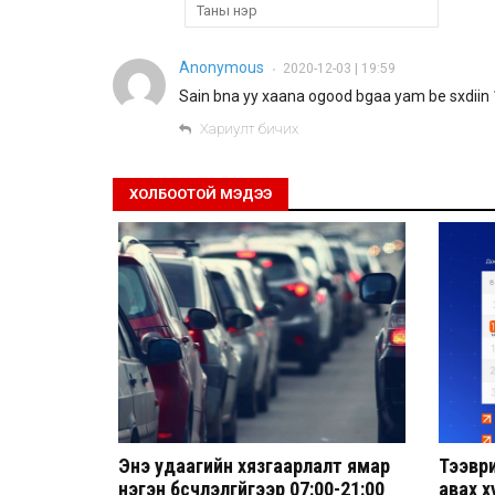
Anonymous
2020-12-03 | 19:59
•
Sain bna yy xaana ogood bgaa yam be sxdiin
Хариулт бичих
ХОЛБООТОЙ МЭДЭЭ
Энэ удаагийн хязгаарлалт ямар
Тээвр
нэгэн бүсчлэлгүйгээр 07:00-21:00
авах 