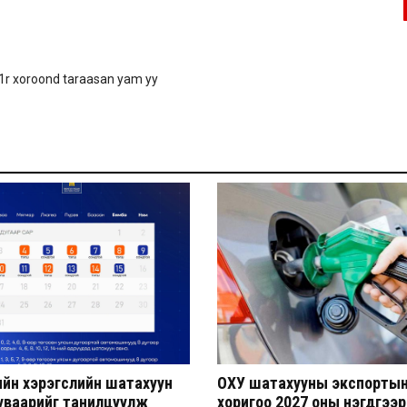
 1r xoroond taraasan yam yy
ийн хэрэгслийн шатахуун
ОХУ шатахууны экспорты
хуваарийг танилцуулж
хоригоо 2027 оны нэгдүгээр