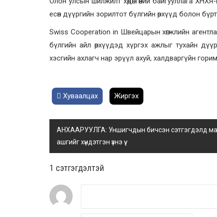
Олон улсын шилжилт хөдөлгөөний байгууллага ХНХ
есөн дүүргийн зорилтот бүлгийн өрхүүд болон бү
Swiss Cooperation in Швейцарын хөгжлийн агент
бүлгийн айл өрхүүдэд хүргэх ажлыг тухайн дүү
хэсгийн ахлагч нар эрүүл ахуй, халдваргүйн гори
Хуваалцах
Жиргэх
АНХААРУУЛГА: Уншигчдын бичсэн сэтгэгдэлд манай
ашгийг хүндэтгэн үзнэ үү.
1 сэтгэгдэлтэй