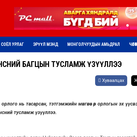
СОЁЛ УРЛАГ
ЭРҮҮЛ МЭНД
МОНГОЛЧУУДЫН АМЬДРАЛ
ЧӨЛӨ
 ХҮНСНИЙ БАГЦЫН ТУСЛАМЖ ҮЗҮҮЛЛЭЭ
Хуваалцах
Ж
орлого нь тасарсан, тэтгэмжийн мөнгөнөөс өөр орлогын эх үүсв
үнсний тусламж үзүүллээ.