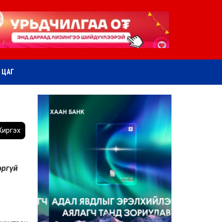
ӨТ ЦАГ
иргэх
эргүй