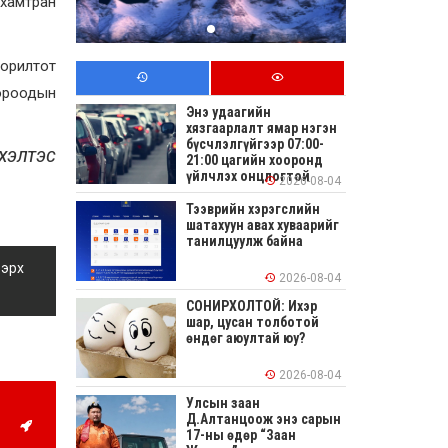
 хамтран
зорилтот
хороодын
Энэ удаагийн
хязгаарлалт ямар нэгэн
бүсчлэлгүйгээр 07:00-
 ХЭЛТЭС
21:00 цагийн хооронд
үйлчлэх онцлогтой
2026-08-04
Тээврийн хэрэгслийн
шатахуун авах хуваарийг
танилцуулж байна
 эрх
2026-08-04
СОНИРХОЛТОЙ: Ихэр
шар, цусан толботой
өндөг аюултай юу?
2026-08-04
Улсын заан
Д.Алтанцоож энэ сарын
17-ны өдөр “Заан