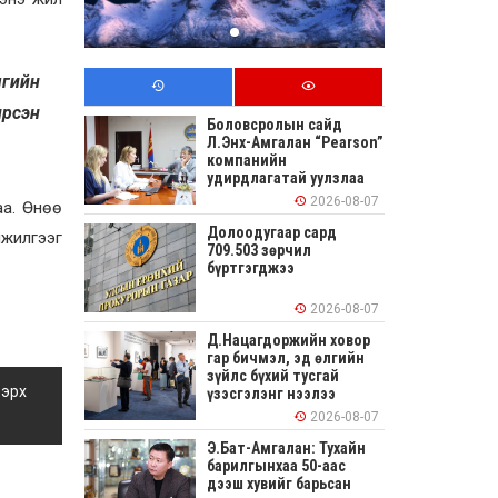
мгийн
ирсэн
Боловсролын сайд
Л.Энх-Амгалан “Pearson”
компанийн
удирдлагатай уулзлаа
2026-08-07
аа. Өнөө
Долоодугаар сард
нжилгээг
709.503 зөрчил
бүртгэгджээ
2026-08-07
Д.Нацагдоржийн ховор
гар бичмэл, эд өлгийн
зүйлс бүхий тусгай
 эрх
үзэсгэлэнг нээлээ
2026-08-07
Э.Бат-Амгалан: Тухайн
барилгынхаа 50-аас
дээш хувийг барьсан