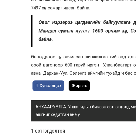
7497 хүн самарт явсан байна.
Овог нэрээрээ цагдаагийн байгууллага 
Мандал сумын нутагт 1600 орчим хүн, Сэ
байна.
Өнөөдрөөс түргэвчилсэн шинжилгээ хийгээд эдг
орой вагоноор 600 гаруй иргэн Улаанбаатарт о
авна. Дархан-Уул, Сэлэнгэ аймгийн тухайд ч бас 
Хуваалцах
Жиргэх
АНХААРУУЛГА: Уншигчдын бичсэн сэтгэгдэлд манай
ашгийг хүндэтгэн үзнэ үү.
1 сэтгэгдэлтэй