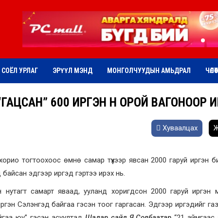
СОЁЛ УРЛАГ
ЭРҮҮЛ МЭНД
МОНГОЛЧУУДЫН АМЬДРАЛ
ЧӨЛӨ
АЦСАН” 600 ИРГЭН ӨНӨӨ ОРОЙ ВАГОНООР 
Хуваалцах
Ж
 хорио тогтоохоос өмнө самар түүхээр явсан 2000 гаруй иргэн б
байсан эдгээр иргэд гэртээ ирэх нь.
н нутагт самарт яваад, ууланд хоригдсон 2000 гаруй иргэн 
ргэн Сэлэнгэд байгаа гэсэн тоог гаргасан. Эдгээр иргэдийг га
йгаа юу” гэсэн асуултад
Шадар сайд Я.Содбаатар
“21 аймгаас