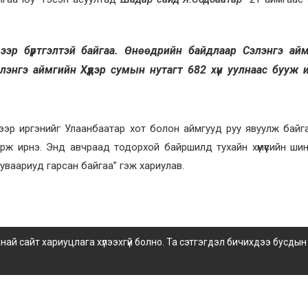
дээр бүртгэлтэй байгаа. Өнөөдрийн байдлаар Сэлэнгэ ай
лэнгэ аймгийн Хүдэр сумын нутагт 682 хүн уулнаас бууж 
ээр иргэнийг Улаанбаатар хот болон аймгууд руу явуулж байг
рж ирнэ. Энд авчраад тодорхой байршилд тухайн хүмүүсийн ши
хуваариуд гарсан байгаа” гэж хариулав.
 сайт хариуцлага хүлээхгүй болно. Та сэтгэгдэл бичихдээ бусдын