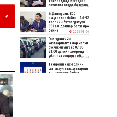
тохиолдолд иргэдээс
захиалга авдаг болгоно
2026-08-06
Б.Дашпүрэв: 800
ам.доллар байсан АИ-92
төрлийн бүтээгдэхүүн
851 ам.доллар болж ирж
байна
2026-08-06
Энэ удаагийн
хязгаарлалт ямар нэгэн
бүсчлэлгүйгээр 07:00-
21:00 цагийн хооронд
үйлчлэх онцлогтой
2026-08-04
Тээврийн хэрэгслийн
шатахуун авах хуваарийг
танилцуулж байна
2026-08-04
СОНИРХОЛТОЙ: Ихэр
шар, цусан толботой
өндөг аюултай юу?
2026-08-04
Улсын заан