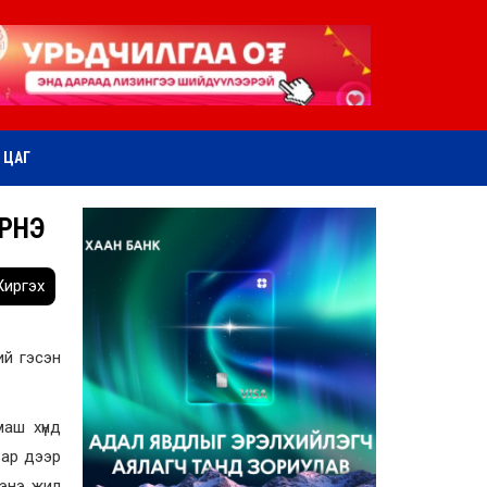
ӨТ ЦАГ
ИРНЭ
иргэх
ий гэсэн
маш хүнд
зар дээр
 энэ жил