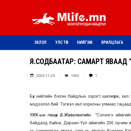
ЭХЛЭЛ
УЛС ТӨР
НИЙГЭМ
ЯРИЛЦЛАГА
Я.СОДБААТАР: САМАРТ ЯВААД “Г
2020-11-24
1063
1
Бүх нийтийн бэлэн байдлын зэрэгт шилжүүлж, хөл
мэдээлэл бий. Тэгвэл хөл хорионы улмаас гацаад 
УИХ-ын гишүүн Б.Жавхлангийн
“Сэлэнгэ аймгий
байдалд байна. Дархан-Уул аймгийн 200 орчим и
нь шинжилгээ аваад, гэрт нь авчрах боломж ба