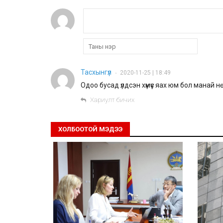
Тасхынгүл
2020-11-25 | 18:49
•
Одоо бусад үлдсэн хүмүүс яах юм бол манай 
Хариулт бичих
ХОЛБООТОЙ МЭДЭЭ