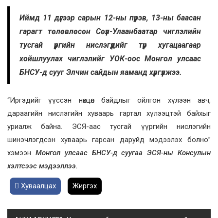
Иймд 11 дүгээр сарын 12-ны пүрэв, 13-ны баасан
гарагт төлөвлөсөн Сөүл-Улаанбаатар чиглэлийн
тусгай үүргийн нислэгүүдийг түр хугацаагаар
хойшлуулах чиглэлийг УОК-оос Монгол улсаас
БНСУ-д сууг Элчин сайдын яаманд хүргүүлжээ.
“Иргэдийг үүссэн нөхцөл байдлыг ойлгон хүлээн авч,
дараагийн нислэгийн хуваарь гартал хүлээцтэй байхыг
уриалж байна. ЭСЯ-аас тусгай үүргийн нислэгийн
шинэчлэгдсэн хуваарь гарсан даруйд мэдээлэх болно”
хэмээн
Монгол улсаас БНСУ-д суугаа ЭСЯ-ны Консулын
хэлтсээс мэдээллээ.
Хуваалцах
Жиргэх