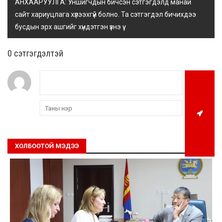
АНХААРУУЛГА: Уншигчдын бичсэн сэтгэгдэлд манай
сайт хариуцлага хүлээхгүй болно. Та сэтгэгдэл бичихдээ
бусдын эрх ашгийг хүндэтгэн үзнэ үү.
0 cэтгэгдэлтэй
ХОЛБООТОЙ МЭДЭЭ