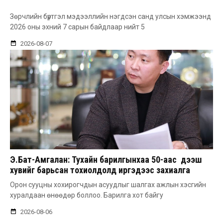
Зөрчлийн бүртгэл мэдээллийн нэгдсэн санд улсын хэмжээнд
2026 оны эхний 7 сарын байдлаар нийт 5
2026-08-07
Э.Бат-Амгалан: Тухайн барилгынхаа 50-аас дээш
хувийг барьсан тохиолдолд иргэдээс захиалга
авдаг болгоно
Орон сууцны хохирогчдын асуудлыг шалгах ажлын хэсгийн
хуралдаан өнөөдөр боллоо. Барилга хот байгу
2026-08-06