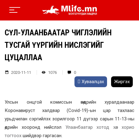
СӨҮЛ-УЛААНБААТАР ЧИГЛЭЛИЙН
ТУСГАЙ ҮҮРГИЙН НИСЛЭГИЙГ
ЦУЦАЛЛАА
2020-11-11
1076
0
Хуваалцах
Жиргэх
Улсын онцгой комиссын өнөөдрийн хуралдаанаар
Коронавируст халдвар (Covid-19)-ын цар тахлаас
урьдчилан сэргийлэх зорилгоор 11 дүгээр сарын 11-13-ны
өдрийн хооронд нийслэл
Улаанбаатар хотод хөл хорио
тогтоох
шийдвэр гаргасан.