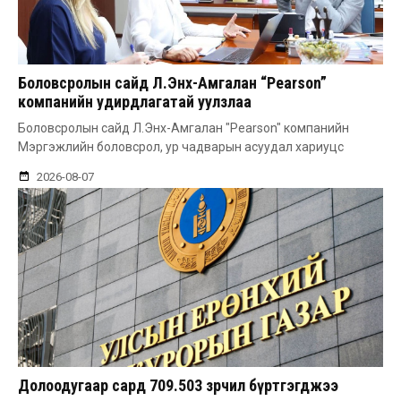
Боловсролын сайд Л.Энх-Амгалан “Pearson”
компанийн удирдлагатай уулзлаа
Боловсролын сайд Л.Энх-Амгалан "Pearson" компанийн
Мэргэжлийн боловсрол, ур чадварын асуудал хариуцс
2026-08-07
Долоодугаар сард 709.503 зөрчил бүртгэгджээ