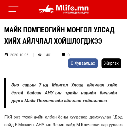
МАЙК ПОМПЕОГИЙН МОНГОЛ УЛСАД
ХИЙХ АЙЛЧЛАЛ ХОЙШЛОГДЖЭЭ
2020-10-05
1401
0
Хуваалцах
Жиргэх
Энэ сарын 7-нд Монгол Улсад айлчлал хийх
ёстой байсан АНУ-ын төрийн нарийн бичгийн
дарга Майк Помпеогийн айлчлал хойшилжээ.
ГХЯ энэ тухай өөрийн албан ёсны хуудсаар дамжуулан “Дэд
сайд Б.Мөнхжин, АНУ-ын Элчин сайд М.Клечески нар уулзаж