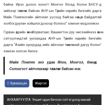
байна. Ирэх долоо хоногт Монгол Улсад болон БНСУ-д
хийхээр төлөвлөж байсан АНУ-ын Төрийн нарийн бичгийн дарга
Майк Помпеогийн айлчлал үүсээд байгаа нөхцөл байдалтай
холбогдуулан хойшлогдохоор боллоо” хэмээн мэдээлжээ.
Гурван өдрийн өмнө Хорватаас Вашингтон руу нисэхийнхээ өмнө
сэтгүүлчидтэй уулзахдаа АНУ-ын Төрийн нарийн бичгийн
дарга “Азийн орнуудад хийх айлчлал төлөвлөсний дагуу болно”
хэмээн хэлсэн билээ.
Майк Помпео энэ удаа Япон, Монгол, Өмнөд
Солонгост айлчлахаар төлөвлөж байсан юм.
Хуваалцах
Жиргэх
АНХААРУУЛГА: Уншигчдын бичсэн сэтгэгдэлд манай