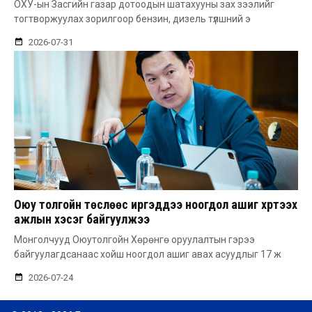
ОХУ-ын Засгийн газар дотоодын шатахууны зах зээлийг
тогтворжуулах зорилгоор бензин, дизель түлшний э
2026-07-31
Оюу толгойн төслөөс иргэддээ ноогдол ашиг хүртээх
ажлын хэсэг байгуулжээ
Монголчууд Оюутолгойн Хөрөнгө оруулалтын гэрээ
байгуулагдсанаас хойш ноогдол ашиг авах асуудлыг 17 ж
2026-07-24