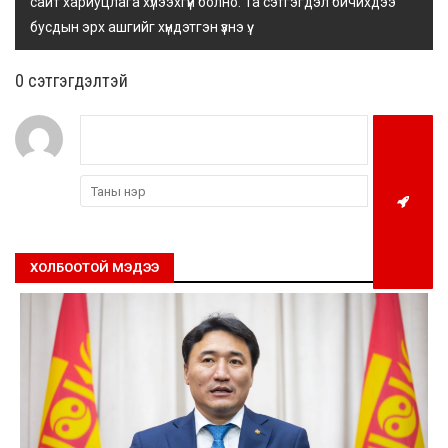
сайт хариуцлага хүлээхгүй болно. Та сэтгэгдэл бичихдээ
бусдын эрх ашгийг хүндэтгэн үзнэ үү.
0 cэтгэгдэлтэй
ХОЛБООТОЙ МЭДЭЭ