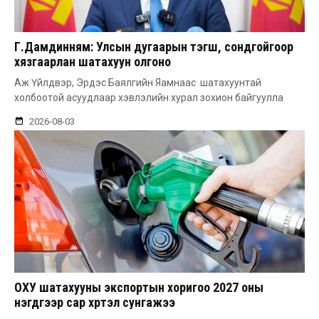
Г.Дамдинням: Улсын дугаарын тэгш, сондгойгоор
хязгаарлан шатахуун олгоно
Аж Үйлдвэр, Эрдэс Баялгийн Яамнаас шатахуунтай
холбоотой асуудлаар хэвлэлийн хурал зохион байгуулла
2026-08-03
ОХУ шатахууны экспортын хоригоо 2027 оны
нэгдүгээр сар хүртэл сунгажээ