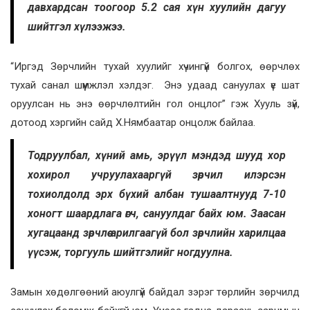
давхардсан тоогоор 5.2 сая хүн хуулийн дагуу
шийтгэл хүлээжээ.
“Иргэд Зөрчлийн тухай хуулийг хүчингүй болгох, өөрчлөх
тухай санал шүүмжлэл хэлдэг. Энэ удаад сануулах үе шат
оруулсан нь энэ өөрчлөлтийн гол онцлог” гэж Хууль зүй,
дотоод хэргийн сайд Х.Нямбаатар онцолж байлаа.
Тодруулбал, хүний амь, эрүүл мэндэд шууд хор
хохирол учруулахааргүй зөрчил илэрсэн
тохиолдолд эрх бүхий албан тушаалтнууд 7-10
хоногт шаардлага өгч, сануулдаг байх юм. Заасан
хугацаанд зөрчлөө арилгаагүй бол зөрчлийн харилцаа
үүсэж, торгууль шийтгэлийг ногдуулна.
Замын хөдөлгөөний аюулгүй байдал зэрэг төрлийн зөрчилд