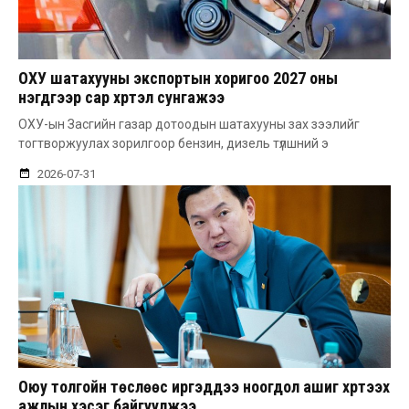
ОХУ шатахууны экспортын хоригоо 2027 оны
нэгдүгээр сар хүртэл сунгажээ
ОХУ-ын Засгийн газар дотоодын шатахууны зах зээлийг
тогтворжуулах зорилгоор бензин, дизель түлшний э
2026-07-31
Оюу толгойн төслөөс иргэддээ ноогдол ашиг хүртээх
ажлын хэсэг байгуулжээ