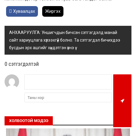
Хуваалцах
Жиргэх
АНХААРУУЛГА: Уншигчдын бичсэн сэтгэгдэлд манай
сайт хариуцлага хүлээхгүй болно. Та сэтгэгдэл бичихдээ
бусдын эрх ашгийг хүндэтгэн үзнэ үү.
0 cэтгэгдэлтэй
ХОЛБООТОЙ МЭДЭЭ