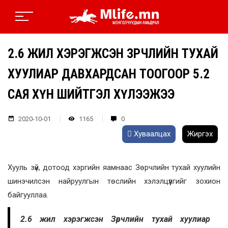
2.6 ЖИЛ ХЭРЭГЖСЭН ЗӨРЧЛИЙН ТУХАЙ
ХУУЛИАР ДАВХАРДСАН ТООГООР 5.2
САЯ ХҮН ШИЙТГЭЛ ХҮЛЭЭЖЭЭ
2020-10-01
1165
0
Хуваалцах
Жиргэх
Хууль зүй, дотоод хэргийн яамнаас Зөрчлийн тухай хуулийн
шинэчилсэн найруулгын төслийн хэлэлцүүлгийг зохион
байгууллаа.
2.6 жил хэрэгжсэн Зөрчлийн тухай хуулиар