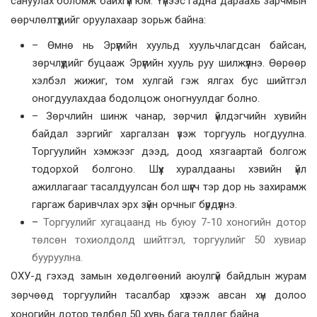
сануулах боломж байхгүй юм. Үүнээс гадна дараахь зарчмын
өөрчлөлтүүдийг оруулахаар зорьж байна:
– Өмнө нь Эрүүгийн хуульд хуульчлагдсан байсан,
зөрчлүүдийг буцааж Эрүүгийн хууль руу шилжүүлнэ. Өөрөөр
хэлбэл жижиг, том хулгай гэж ялгах бус шийтгэл
оногдуулахдаа бодолцож оногнуулдаг болно.
– Зөрчлийн шинж чанар, зөрчил үйлдэгчийн хувийн
байдал зэргийг харгалзан үзэж торгууль ногдуулна.
Торгуулийн хэмжээг дээд, доод хязгаартай болгож
тодорхой болгоно. Шүүх хуралдааны хэвийн үйл
ажиллагааг тасалдуулсан бол шүүгч тэр дор нь захирамж
гаргаж баривчлах эрх зүйн орчныг бүрдүүлнэ.
–
Торгуулийг хугацаанд нь буюу 7-10 хоногийн дотор
төлсөн тохиолдолд шийтгэл, торгуулийг 50 хувиар
бууруулна.
ОХУ-д гэхэд замын хөдөлгөөний аюулгүй байдлын журам
зөрчөөд торгуулийн тасалбар хүлээж авсан хүн долоо
хоногийн дотор төлбөл 50 хувь бага төлдөг байна.