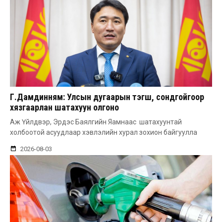
Г.Дамдинням: Улсын дугаарын тэгш, сондгойгоор
хязгаарлан шатахуун олгоно
Аж Үйлдвэр, Эрдэс Баялгийн Яамнаас шатахуунтай
холбоотой асуудлаар хэвлэлийн хурал зохион байгуулла
2026-08-03